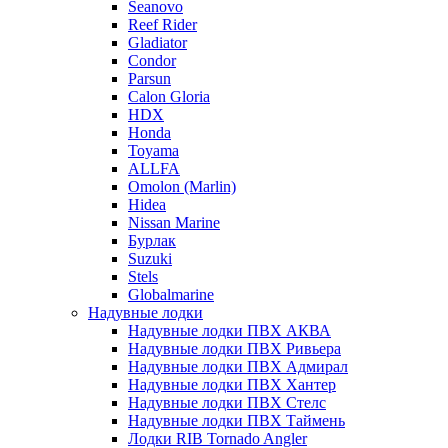
Seanovo
Reef Rider
Gladiator
Condor
Parsun
Calon Gloria
HDX
Honda
Toyama
ALLFA
Omolon (Marlin)
Hidea
Nissan Marine
Бурлак
Suzuki
Stels
Globalmarine
Надувные лодки
Надувные лодки ПВХ АКВА
Надувные лодки ПВХ Ривьера
Надувные лодки ПВХ Адмирал
Надувные лодки ПВХ Хантер
Надувные лодки ПВХ Стелс
Надувные лодки ПВХ Таймень
Лодки RIB Tornado Angler