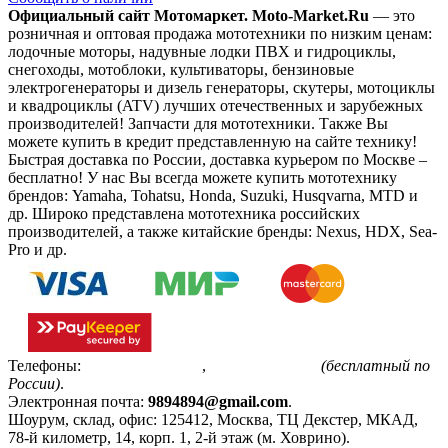
Официальный сайт Мотомаркет.
Moto-Market.Ru
— это
розничная и оптовая продажа мототехники по низким ценам:
лодочные моторы, надувные лодки ПВХ и гидроциклы,
снегоходы, мотоблоки, культиваторы, бензиновые
электрогенераторы и дизель генераторы, скутеры, мотоциклы
и квадроциклы (ATV) лучших отечественных и зарубежных
производителей! Запчасти для мототехники. Также Вы
можете купить в кредит представленную на сайте технику!
Быстрая доставка по России, доставка курьером по Москве –
бесплатно!
У нас Вы всегда можете купить мототехнику
брендов: Yamaha, Tohatsu, Honda, Suzuki, Husqvarna, MTD и
др. Широко представлена мототехника российских
производителей, а также китайские бренды: Nexus, HDX, Sea-
Pro и др.
Телефоны:
+7(495)799-85-55
,
8(800)511-48-94
(бесплатный по
России)
.
Электронная почта:
9894894@gmail.com
.
Шоурум, склад, офис:
125412
,
Москва
,
ТЦ Декстер, МКАД,
78-й километр, 14, корп. 1, 2-й этаж (м. Ховрино)
.