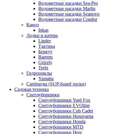
Водометные насадки Sea-Pro
Водометные насадки Marlin
Водометные насадки Seanovo
Водометные насадки Condor
Каноэ
Inkas
Лодки и катера
Linder
Тактика
Беркут
Barents
Grizzly
Terhi
Гидроциклы
Yamaha
Сапборды (SUP-board доски)
Садовая техника
Снегоуборщики
Снегоуборщики Yard Fox
Снегоуборщики EVOline
Снегоуборщики Cub Cadet
Снегоуборщики Husqvarna
Снегоуборщики Honda
Снегоуборщики MTD
Снегоуборщики Herz