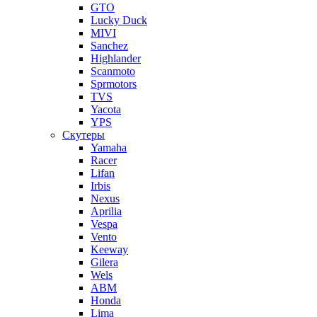
GTO
Lucky Duck
MIVI
Sanchez
Highlander
Scanmoto
Sprmotors
TVS
Yacota
YPS
Скутеры
Yamaha
Racer
Lifan
Irbis
Nexus
Aprilia
Vespa
Vento
Keeway
Gilera
Wels
ABM
Honda
Lima