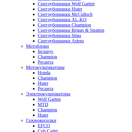
Снегоуборщики Wolf Garten
Снегоуборщики Huter
Снегоуборщики McCulloch
Снегоуборщики AL-KO
Снегоуборщики Champion
Снегоуборщики Briggs & Stratton
Снегоуборщики Stiga
Снегоуборщики Ariens
Мотоблоки
Беларус
Champion
Ресанта
Мотокультиваторы
Honda
Champion
Huter
Ресанта
Электрокультиваторы
Wolf Garten
MTD
Champion
Huter
Газонокосилки
EFCO
Cub Cadet