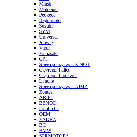
Minsk
Motoland
Peugeot
Regulmoto
Suzuki
SYM
Universal
Jonway
Viper
Yamasaki
CPI
Электроскутеры E-NOT
Скутеры Italjet
Скутеры Innocenti
Lvneng
Электроскутеры AIMA
Zontes
ARIIC
BENOD
Lambretta
OEM
YADEA
BC
BMW
SPRMOTORS