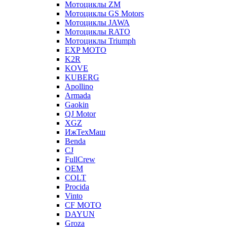
Мотоциклы ZM
Мотоциклы GS Motors
Мотоциклы JAWA
Мотоциклы RATO
Мотоциклы Triumph
EXP MOTO
K2R
KOVE
KUBERG
Apollino
Armada
Gaokin
QJ Motor
XGZ
ИжТехМаш
Benda
CJ
FullCrew
OEM
COLT
Procida
Vinto
CF MOTO
DAYUN
Groza