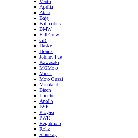
Vento
Aprilia
Ataki
Bajaj
Baltmotors
BMW
Full Crew
GR
Hasky
Honda
Johnny Pag
Kawasaki
MGMoto
Minsk
Moto Guzzi
Motoland
Bison
Loncin
Apollo
BSE
Progasi
PWR
Regulmoto
Roliz
Shineray