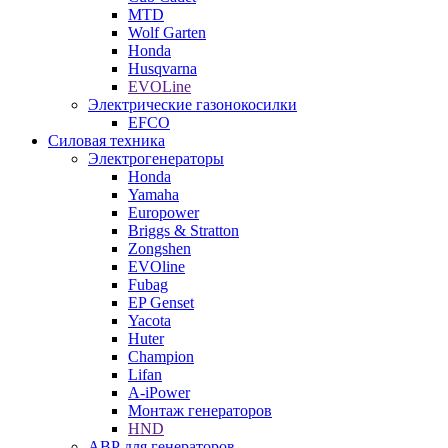
MTD
Wolf Garten
Honda
Husqvarna
EVOLine
Электрические газонокосилки
EFCO
Силовая техника
Электрогенераторы
Honda
Yamaha
Europower
Briggs & Stratton
Zongshen
EVOline
Fubag
EP Genset
Yacota
Huter
Champion
Lifan
A-iPower
Монтаж генераторов
HND
АВР для генераторов