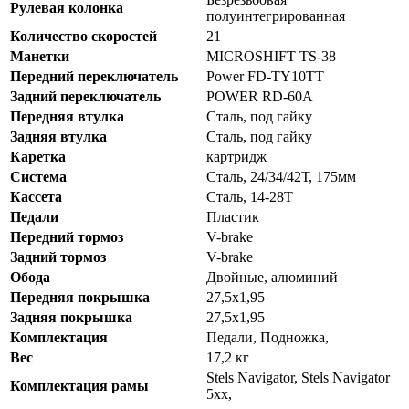
Рулевая колонка
полуинтегрированная
Количество скоростей
21
Манетки
MICROSHIFT TS-38
Передний переключатель
Power FD-TY10TT
Задний переключатель
POWER RD-60A
Передняя втулка
Сталь, под гайку
Задняя втулка
Сталь, под гайку
Каретка
картридж
Система
Сталь, 24/34/42Т, 175мм
Кассета
Сталь, 14-28Т
Педали
Пластик
Передний тормоз
V-brake
Задний тормоз
V-brake
Обода
Двойные, алюминий
Передняя покрышка
27,5x1,95
Задняя покрышка
27,5x1,95
Комплектация
Педали, Подножка,
Вес
17,2 кг
Stels Navigator, Stels Navigator
Комплектация рамы
5xx,