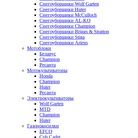
Снегоуборщики Wolf Garten
Снегоуборщики Huter
Снегоуборщики McCulloch
Снегоуборщики AL-KO
Снегоуборщики Champion
Снегоуборщики Briggs & Stratton
Снегоуборщики Stiga
Снегоуборщики Ariens
Мотоблоки
Беларус
Champion
Ресанта
Мотокультиваторы
Honda
Champion
Huter
Ресанта
Электрокультиваторы
Wolf Garten
MTD
Champion
Huter
Газонокосилки
EFCO
Cub Cadet