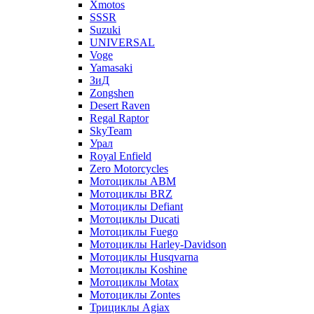
Xmotos
SSSR
Suzuki
UNIVERSAL
Voge
Yamasaki
ЗиД
Zongshen
Desert Raven
Regal Raptor
SkyTeam
Урал
Royal Enfield
Zero Motorcycles
Мотоциклы ABM
Мотоциклы BRZ
Мотоциклы Defiant
Мотоциклы Ducati
Мотоциклы Fuego
Мотоциклы Harley-Davidson
Мотоциклы Husqvarna
Мотоциклы Koshine
Мотоциклы Motax
Мотоциклы Zontes
Трициклы Agiax