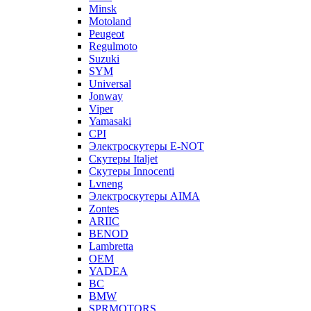
Minsk
Motoland
Peugeot
Regulmoto
Suzuki
SYM
Universal
Jonway
Viper
Yamasaki
CPI
Электроскутеры E-NOT
Скутеры Italjet
Скутеры Innocenti
Lvneng
Электроскутеры AIMA
Zontes
ARIIC
BENOD
Lambretta
OEM
YADEA
BC
BMW
SPRMOTORS