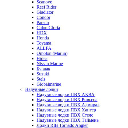
Seanovo
Reef Rider
Gladiator
Condor
Parsun
Calon Gloria
HDX
Honda
Toyama
ALLFA
Omolon (Marlin)
Hidea
Nissan Marine
Бурлак
Suzuki
Stels
Globalmarine
Надувные лодки
Надувные лодки ПВХ АКВА
Надувные лодки ПВХ Ривьера
Надувные лодки ПВХ Адмирал
Надувные лодки ПВХ Хантер
Надувные лодки ПВХ Стелс
Надувные лодки ПВХ Таймень
Лодки RIB Tornado Angler