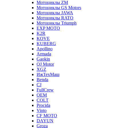
Мотоциклы ZM
Мотоциклы GS Motors
Мотоциклы JAWA
Мотоциклы RATO
Мотоциклы Triumph
EXP MOTO
K2R
KOVE
KUBERG
Apollino
Armada
Gaokin
QJ Motor
XGZ
ИжТехМаш
Benda
CJ
FullCrew
OEM
COLT
Procida
Vinto
CF MOTO
DAYUN
Groza