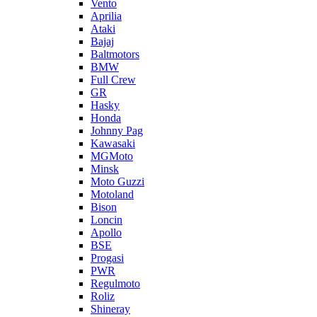
Vento
Aprilia
Ataki
Bajaj
Baltmotors
BMW
Full Crew
GR
Hasky
Honda
Johnny Pag
Kawasaki
MGMoto
Minsk
Moto Guzzi
Motoland
Bison
Loncin
Apollo
BSE
Progasi
PWR
Regulmoto
Roliz
Shineray