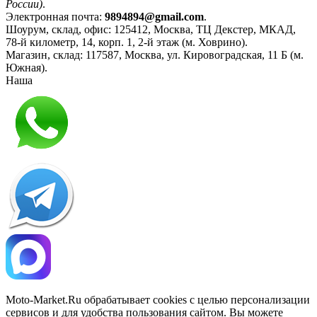
России)
.
Электронная почта:
9894894@gmail.com
.
Шоурум, склад, офис:
125412
,
Москва
,
ТЦ Декстер, МКАД,
78-й километр, 14, корп. 1, 2-й этаж (м. Ховрино)
.
Магазин, склад:
117587
,
Москва
,
ул. Кировоградская, 11 Б (м.
Южная)
.
Наша
Политика конфиденциальности
Moto-Market.Ru обрабатывает сookies с целью персонализации
сервисов и для удобства пользования сайтом. Вы можете