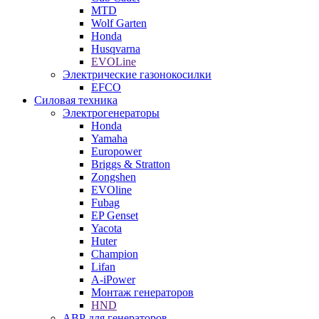
MTD
Wolf Garten
Honda
Husqvarna
EVOLine
Электрические газонокосилки
EFCO
Силовая техника
Электрогенераторы
Honda
Yamaha
Europower
Briggs & Stratton
Zongshen
EVOline
Fubag
EP Genset
Yacota
Huter
Champion
Lifan
A-iPower
Монтаж генераторов
HND
АВР для генераторов