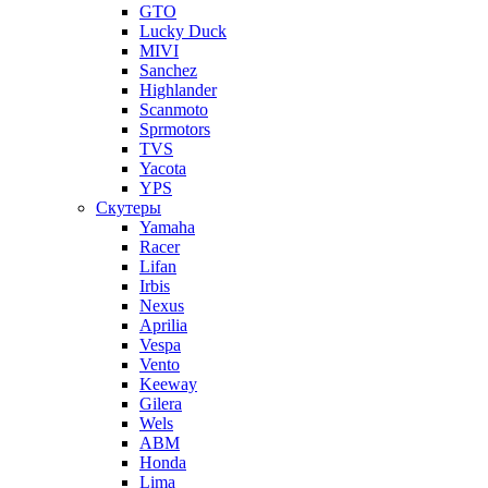
GTO
Lucky Duck
MIVI
Sanchez
Highlander
Scanmoto
Sprmotors
TVS
Yacota
YPS
Скутеры
Yamaha
Racer
Lifan
Irbis
Nexus
Aprilia
Vespa
Vento
Keeway
Gilera
Wels
ABM
Honda
Lima