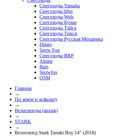
Снегоходы
Снегоходы Yamaha
Снегоходы Irbis
Снегоходы Wels
Снегоходы Буран
Снегоходы Тайга
Снегоходы Тикси
Снегоходы Русская Механика
Dingo
Snow Fox
Снегоходы BRP
Alpine
Bars
Snowfox
OSM
Главная
→
По земле и асфальту
→
Велосипеды (архив)
→
STARK
→
Велосипед Stark Tanuki Boy 14" (2018)