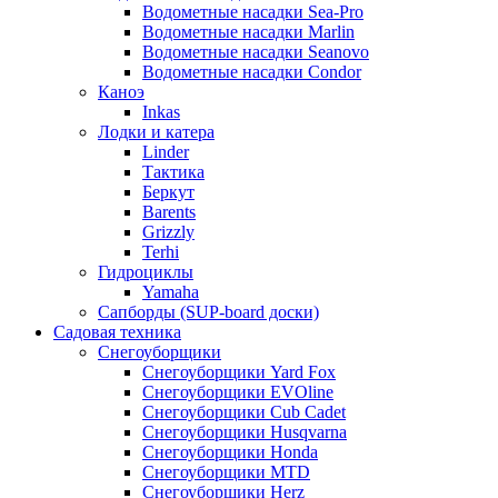
Водометные насадки Sea-Pro
Водометные насадки Marlin
Водометные насадки Seanovo
Водометные насадки Condor
Каноэ
Inkas
Лодки и катера
Linder
Тактика
Беркут
Barents
Grizzly
Terhi
Гидроциклы
Yamaha
Сапборды (SUP-board доски)
Садовая техника
Снегоуборщики
Снегоуборщики Yard Fox
Снегоуборщики EVOline
Снегоуборщики Cub Cadet
Снегоуборщики Husqvarna
Снегоуборщики Honda
Снегоуборщики MTD
Снегоуборщики Herz