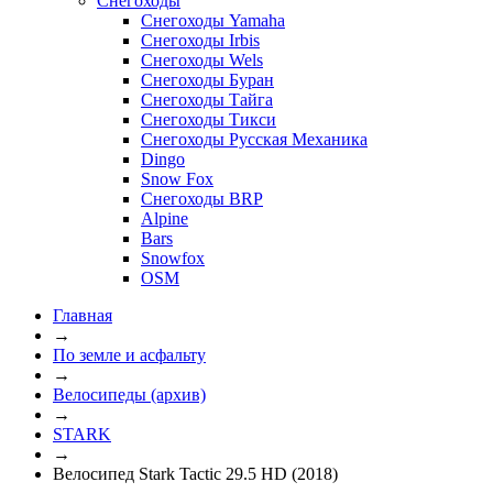
Снегоходы
Снегоходы Yamaha
Снегоходы Irbis
Снегоходы Wels
Снегоходы Буран
Снегоходы Тайга
Снегоходы Тикси
Снегоходы Русская Механика
Dingo
Snow Fox
Снегоходы BRP
Alpine
Bars
Snowfox
OSM
Главная
→
По земле и асфальту
→
Велосипеды (архив)
→
STARK
→
Велосипед Stark Tactic 29.5 HD (2018)