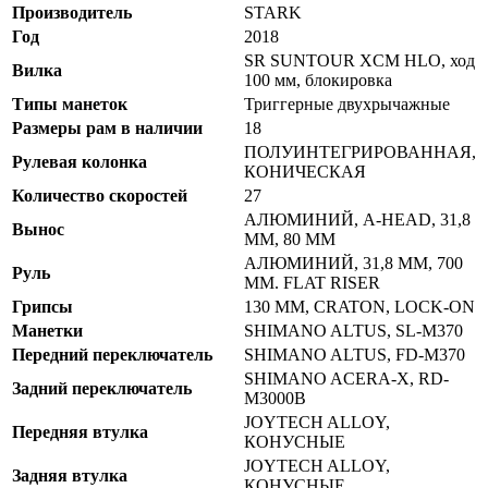
Производитель
STARK
Год
2018
SR SUNTOUR XCM HLO, ход
Вилка
100 мм, блокировка
Типы манеток
Триггерные двухрычажные
Размеры рам в наличии
18
ПОЛУИНТЕГРИРОВАННАЯ,
Рулевая колонка
КОНИЧЕСКАЯ
Количество скоростей
27
АЛЮМИНИЙ, A-HEAD, 31,8
Вынос
ММ, 80 ММ
АЛЮМИНИЙ, 31,8 ММ, 700
Руль
ММ. FLAT RISER
Грипсы
130 ММ, CRATON, LOCK-ON
Манетки
SHIMANO ALTUS, SL-M370
Передний переключатель
SHIMANO ALTUS, FD-M370
SHIMANO ACERA-X, RD-
Задний переключатель
M3000В
JOYTECH ALLOY,
Передняя втулка
КОНУСНЫЕ
JOYTECH ALLOY,
Задняя втулка
КОНУСНЫЕ