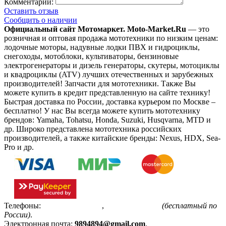
Комментарий:
Оставить отзыв
Сообщить о наличии
Официальный сайт Мотомаркет.
Moto-Market.Ru
— это
розничная и оптовая продажа мототехники по низким ценам:
лодочные моторы, надувные лодки ПВХ и гидроциклы,
снегоходы, мотоблоки, культиваторы, бензиновые
электрогенераторы и дизель генераторы, скутеры, мотоциклы
и квадроциклы (ATV) лучших отечественных и зарубежных
производителей! Запчасти для мототехники. Также Вы
можете купить в кредит представленную на сайте технику!
Быстрая доставка по России, доставка курьером по Москве –
бесплатно!
У нас Вы всегда можете купить мототехнику
брендов: Yamaha, Tohatsu, Honda, Suzuki, Husqvarna, MTD и
др. Широко представлена мототехника российских
производителей, а также китайские бренды: Nexus, HDX, Sea-
Pro и др.
Телефоны:
+7(495)799-85-55
,
8(800)511-48-94
(бесплатный по
России)
.
Электронная почта:
9894894@gmail.com
.