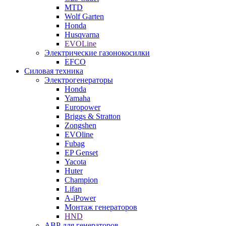
MTD
Wolf Garten
Honda
Husqvarna
EVOLine
Электрические газонокосилки
EFCO
Силовая техника
Электрогенераторы
Honda
Yamaha
Europower
Briggs & Stratton
Zongshen
EVOline
Fubag
EP Genset
Yacota
Huter
Champion
Lifan
A-iPower
Монтаж генераторов
HND
АВР для генераторов