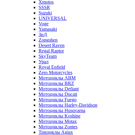
Xmotos
SSSR
Suzuki
UNIVERSAL
Voge
Yamasaki
ЗиД
Zongshen
Desert Raven
Regal Raptor
SkyTeam
Урал
Royal Enfield
Zero Motorcycles
Мотоциклы ABM
Мотоциклы BRZ
Мотоциклы Defiant
Мотоциклы Ducati
Мотоциклы Fuego
Мотоциклы Harley-Davidson
Мотоциклы Husqvarna
Мотоциклы Koshine
Мотоциклы Motax
Мотоциклы Zontes
Трициклы Agiax