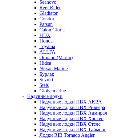
Seanovo
Reef Rider
Gladiator
Condor
Parsun
Calon Gloria
HDX
Honda
Toyama
ALLFA
Omolon (Marlin)
Hidea
Nissan Marine
Бурлак
Suzuki
Stels
Globalmarine
Надувные лодки
Надувные лодки ПВХ АКВА
Надувные лодки ПВХ Ривьера
Надувные лодки ПВХ Адмирал
Надувные лодки ПВХ Хантер
Надувные лодки ПВХ Стелс
Надувные лодки ПВХ Таймень
Лодки RIB Tornado Angler