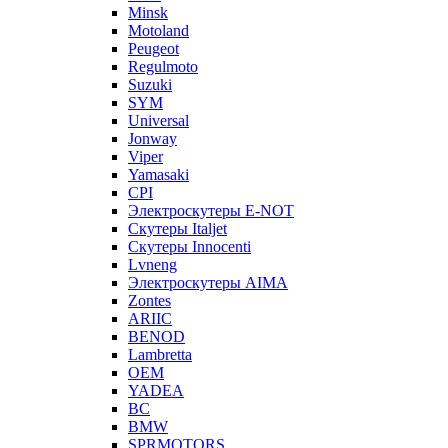
Minsk
Motoland
Peugeot
Regulmoto
Suzuki
SYM
Universal
Jonway
Viper
Yamasaki
CPI
Электроскутеры E-NOT
Скутеры Italjet
Скутеры Innocenti
Lvneng
Электроскутеры AIMA
Zontes
ARIIC
BENOD
Lambretta
OEM
YADEA
BC
BMW
SPRMOTORS