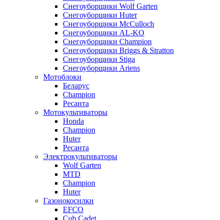
Снегоуборщики Wolf Garten
Снегоуборщики Huter
Снегоуборщики McCulloch
Снегоуборщики AL-KO
Снегоуборщики Champion
Снегоуборщики Briggs & Stratton
Снегоуборщики Stiga
Снегоуборщики Ariens
Мотоблоки
Беларус
Champion
Ресанта
Мотокультиваторы
Honda
Champion
Huter
Ресанта
Электрокультиваторы
Wolf Garten
MTD
Champion
Huter
Газонокосилки
EFCO
Cub Cadet