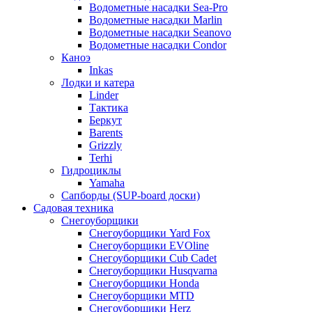
Водометные насадки Sea-Pro
Водометные насадки Marlin
Водометные насадки Seanovo
Водометные насадки Condor
Каноэ
Inkas
Лодки и катера
Linder
Тактика
Беркут
Barents
Grizzly
Terhi
Гидроциклы
Yamaha
Сапборды (SUP-board доски)
Садовая техника
Снегоуборщики
Снегоуборщики Yard Fox
Снегоуборщики EVOline
Снегоуборщики Cub Cadet
Снегоуборщики Husqvarna
Снегоуборщики Honda
Снегоуборщики MTD
Снегоуборщики Herz