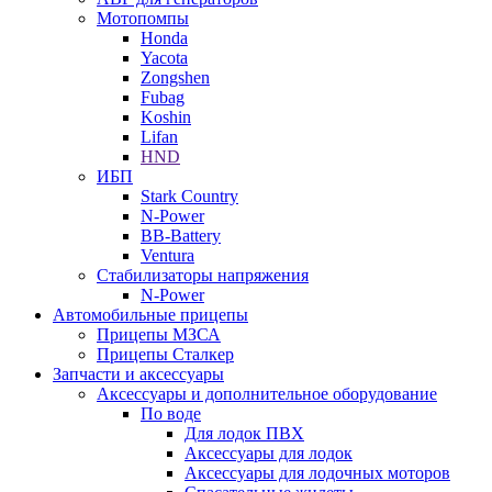
Мотопомпы
Honda
Yacota
Zongshen
Fubag
Koshin
Lifan
HND
ИБП
Stark Country
N-Power
BB-Battery
Ventura
Стабилизаторы напряжения
N-Power
Автомобильные прицепы
Прицепы МЗСА
Прицепы Сталкер
Запчасти и аксессуары
Аксессуары и дополнительное оборудование
По воде
Для лодок ПВХ
Аксессуары для лодок
Аксессуары для лодочных моторов