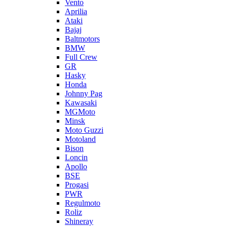
Vento
Aprilia
Ataki
Bajaj
Baltmotors
BMW
Full Crew
GR
Hasky
Honda
Johnny Pag
Kawasaki
MGMoto
Minsk
Moto Guzzi
Motoland
Bison
Loncin
Apollo
BSE
Progasi
PWR
Regulmoto
Roliz
Shineray