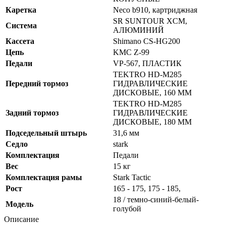
Каретка
Neco b910, картриджная
SR SUNTOUR XCM,
Система
АЛЮМИНИЙ
Кассета
Shimano CS-HG200
Цепь
KMC Z-99
Педали
VP-567, ПЛАСТИК
TEKTRO HD-M285
Передний тормоз
ГИДРАВЛИЧЕСКИЕ
ДИСКОВЫЕ, 160 ММ
TEKTRO HD-M285
Задний тормоз
ГИДРАВЛИЧЕСКИЕ
ДИСКОВЫЕ, 180 ММ
Подседельный штырь
31,6 мм
Седло
stark
Комплектация
Педали
Вес
15 кг
Комплектация рамы
Stark Tactic
Рост
165 - 175, 175 - 185,
18 / темно-синий-белый-
Модель
голубой
Описание