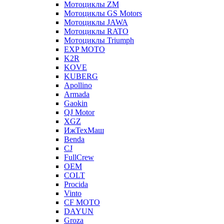
Мотоциклы ZM
Мотоциклы GS Motors
Мотоциклы JAWA
Мотоциклы RATO
Мотоциклы Triumph
EXP MOTO
K2R
KOVE
KUBERG
Apollino
Armada
Gaokin
QJ Motor
XGZ
ИжТехМаш
Benda
CJ
FullCrew
OEM
COLT
Procida
Vinto
CF MOTO
DAYUN
Groza