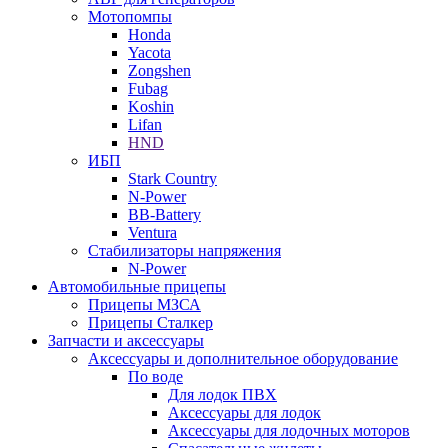
Мотопомпы
Honda
Yacota
Zongshen
Fubag
Koshin
Lifan
HND
ИБП
Stark Country
N-Power
BB-Battery
Ventura
Стабилизаторы напряжения
N-Power
Автомобильные прицепы
Прицепы МЗСА
Прицепы Сталкер
Запчасти и аксессуары
Аксессуары и дополнительное оборудование
По воде
Для лодок ПВХ
Аксессуары для лодок
Аксессуары для лодочных моторов