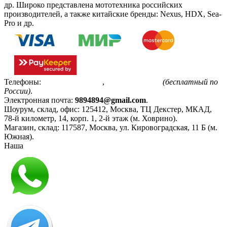
др. Широко представлена мототехника российских
производителей, а также китайские бренды: Nexus, HDX, Sea-
Pro и др.
Телефоны:
+7(495)799-85-55
,
8(800)511-48-94
(бесплатный по
России)
.
Электронная почта:
9894894@gmail.com
.
Шоурум, склад, офис:
125412
,
Москва
,
ТЦ Декстер, МКАД,
78-й километр, 14, корп. 1, 2-й этаж (м. Ховрино)
.
Магазин, склад:
117587
,
Москва
,
ул. Кировоградская, 11 Б (м.
Южная)
.
Наша
Политика конфиденциальности