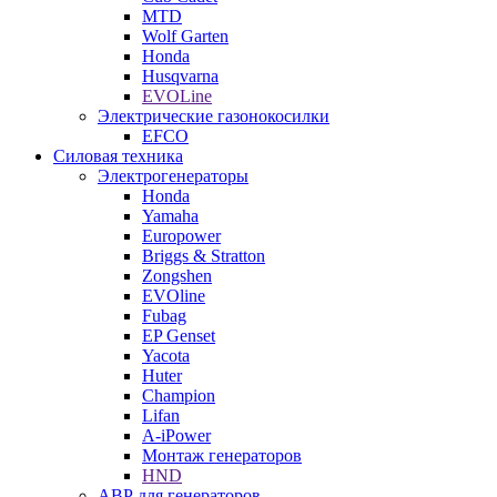
MTD
Wolf Garten
Honda
Husqvarna
EVOLine
Электрические газонокосилки
EFCO
Силовая техника
Электрогенераторы
Honda
Yamaha
Europower
Briggs & Stratton
Zongshen
EVOline
Fubag
EP Genset
Yacota
Huter
Champion
Lifan
A-iPower
Монтаж генераторов
HND
АВР для генераторов