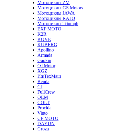
Мотоциклы ZM
Мотоциклы GS Motors
Мотоциклы JAWA
Мотоциклы RATO
Мотоциклы Triumph
EXP MOTO
K2R
KOVE
KUBERG
Apollino
Armada
Gaokin
QJ Motor
XGZ
ИжТехМаш
Benda
CJ
FullCrew
OEM
COLT
Procida
Vinto
CF MOTO
DAYUN
Groza