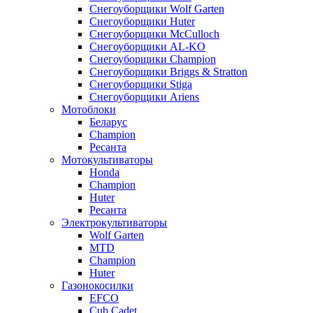
Снегоуборщики Wolf Garten
Снегоуборщики Huter
Снегоуборщики McCulloch
Снегоуборщики AL-KO
Снегоуборщики Champion
Снегоуборщики Briggs & Stratton
Снегоуборщики Stiga
Снегоуборщики Ariens
Мотоблоки
Беларус
Champion
Ресанта
Мотокультиваторы
Honda
Champion
Huter
Ресанта
Электрокультиваторы
Wolf Garten
MTD
Champion
Huter
Газонокосилки
EFCO
Cub Cadet