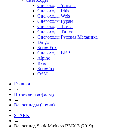
Снегоходы
Снегоходы Yamaha
Снегоходы Irbis
Снегоходы Wels
Снегоходы Буран
Снегоходы Тайга
Снегоходы Тикси
Снегоходы Русская Механика
Dingo
Snow Fox
Снегоходы BRP
Alpine
Bars
Snowfox
OSM
Главная
→
По земле и асфальту
→
Велосипеды (архив)
→
STARK
→
Велосипед Stark Madness BMX 3 (2019)