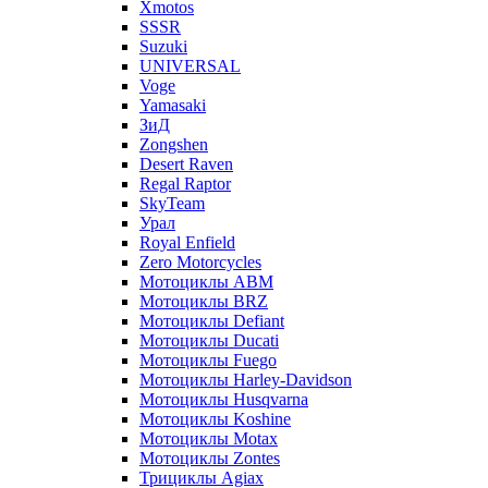
Xmotos
SSSR
Suzuki
UNIVERSAL
Voge
Yamasaki
ЗиД
Zongshen
Desert Raven
Regal Raptor
SkyTeam
Урал
Royal Enfield
Zero Motorcycles
Мотоциклы ABM
Мотоциклы BRZ
Мотоциклы Defiant
Мотоциклы Ducati
Мотоциклы Fuego
Мотоциклы Harley-Davidson
Мотоциклы Husqvarna
Мотоциклы Koshine
Мотоциклы Motax
Мотоциклы Zontes
Трициклы Agiax