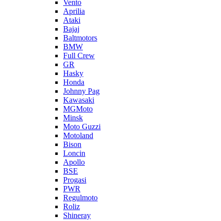
Vento
Aprilia
Ataki
Bajaj
Baltmotors
BMW
Full Crew
GR
Hasky
Honda
Johnny Pag
Kawasaki
MGMoto
Minsk
Moto Guzzi
Motoland
Bison
Loncin
Apollo
BSE
Progasi
PWR
Regulmoto
Roliz
Shineray