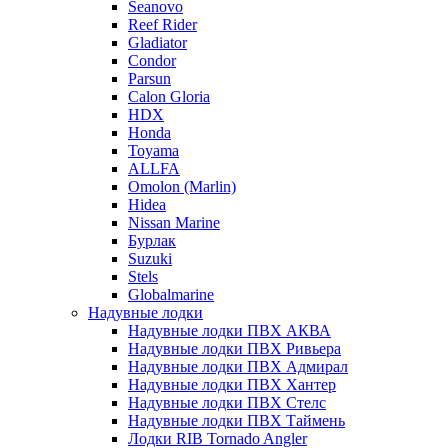
Seanovo
Reef Rider
Gladiator
Condor
Parsun
Calon Gloria
HDX
Honda
Toyama
ALLFA
Omolon (Marlin)
Hidea
Nissan Marine
Бурлак
Suzuki
Stels
Globalmarine
Надувные лодки
Надувные лодки ПВХ АКВА
Надувные лодки ПВХ Ривьера
Надувные лодки ПВХ Адмирал
Надувные лодки ПВХ Хантер
Надувные лодки ПВХ Стелс
Надувные лодки ПВХ Таймень
Лодки RIB Tornado Angler