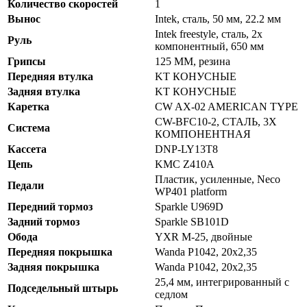
Количество скоростей
1
Вынос
Intek, сталь, 50 мм, 22.2 мм
Intek freestyle, сталь, 2х
Руль
компонентный, 650 мм
Грипсы
125 ММ, резина
Передняя втулка
KT КОНУСНЫЕ
Задняя втулка
KT КОНУСНЫЕ
Каретка
CW AX-02 AMERICAN TYPE
CW-BFC10-2, СТАЛЬ, 3Х
Система
КОМПОНЕНТНАЯ
Кассета
DNP-LY13T8
Цепь
KMC Z410A
Пластик, усиленные, Neco
Педали
WP401 platform
Передний тормоз
Sparkle U969D
Задний тормоз
Sparkle SB101D
Обода
YXR M-25, двойные
Передняя покрышка
Wanda P1042, 20x2,35
Задняя покрышка
Wanda P1042, 20x2,35
25,4 мм, интегрированный с
Подседельный штырь
седлом