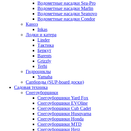
Водометные насадки Sea-Pro
Водометные насадки Marlin
Водометные насадки Seanovo
Водометные насадки Condor
Каноэ
Inkas
Лодки и катера
Linder
Тактика
Беркут
Barents
Grizzly
Terhi
Гидроциклы
Yamaha
Сапборды (SUP-board доски)
Садовая техника
Снегоуборщики
Снегоуборщики Yard Fox
Снегоуборщики EVOline
Снегоуборщики Cub Cadet
Снегоуборщики Husqvarna
Снегоуборщики Honda
Снегоуборщики MTD
Снегоуборщики Herz