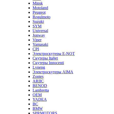
Minsk
Motoland
Peugeot
Regulmoto
Suzuki
SYM
Universal
Jonway
Viper
Yamasaki
CPI
Электроскутеры E-NOT
Скутеры Italjet
Скутеры Innocenti
Lvneng
Электроскутеры AIMA
Zontes
ARIIC
BENOD
Lambretta
OEM
YADEA
BC
BMW
SPRMOTORS