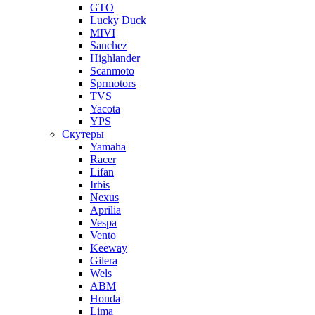
GTO
Lucky Duck
MIVI
Sanchez
Highlander
Scanmoto
Sprmotors
TVS
Yacota
YPS
Скутеры
Yamaha
Racer
Lifan
Irbis
Nexus
Aprilia
Vespa
Vento
Keeway
Gilera
Wels
ABM
Honda
Lima