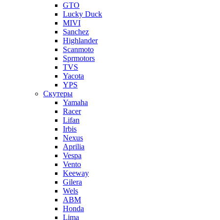
GTO
Lucky Duck
MIVI
Sanchez
Highlander
Scanmoto
Sprmotors
TVS
Yacota
YPS
Скутеры
Yamaha
Racer
Lifan
Irbis
Nexus
Aprilia
Vespa
Vento
Keeway
Gilera
Wels
ABM
Honda
Lima