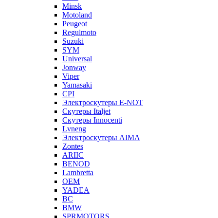
Minsk
Motoland
Peugeot
Regulmoto
Suzuki
SYM
Universal
Jonway
Viper
Yamasaki
CPI
Электроскутеры E-NOT
Скутеры Italjet
Скутеры Innocenti
Lvneng
Электроскутеры AIMA
Zontes
ARIIC
BENOD
Lambretta
OEM
YADEA
BC
BMW
SPRMOTORS