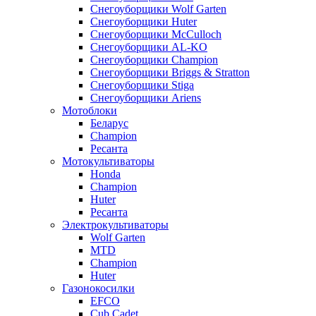
Снегоуборщики Wolf Garten
Снегоуборщики Huter
Снегоуборщики McCulloch
Снегоуборщики AL-KO
Снегоуборщики Champion
Снегоуборщики Briggs & Stratton
Снегоуборщики Stiga
Снегоуборщики Ariens
Мотоблоки
Беларус
Champion
Ресанта
Мотокультиваторы
Honda
Champion
Huter
Ресанта
Электрокультиваторы
Wolf Garten
MTD
Champion
Huter
Газонокосилки
EFCO
Cub Cadet