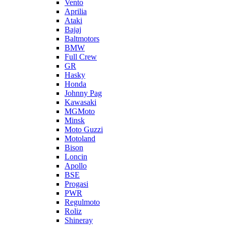
Vento
Aprilia
Ataki
Bajaj
Baltmotors
BMW
Full Crew
GR
Hasky
Honda
Johnny Pag
Kawasaki
MGMoto
Minsk
Moto Guzzi
Motoland
Bison
Loncin
Apollo
BSE
Progasi
PWR
Regulmoto
Roliz
Shineray