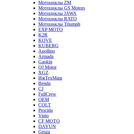
Мотоциклы ZM
Мотоциклы GS Motors
Мотоциклы JAWA
Мотоциклы RATO
Мотоциклы Triumph
EXP MOTO
K2R
KOVE
KUBERG
Apollino
Armada
Gaokin
QJ Motor
XGZ
ИжТехМаш
Benda
CJ
FullCrew
OEM
COLT
Procida
Vinto
CF MOTO
DAYUN
Groza