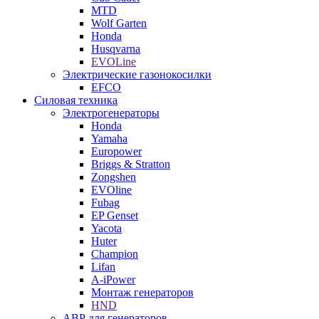
MTD
Wolf Garten
Honda
Husqvarna
EVOLine
Электрические газонокосилки
EFCO
Силовая техника
Электрогенераторы
Honda
Yamaha
Europower
Briggs & Stratton
Zongshen
EVOline
Fubag
EP Genset
Yacota
Huter
Champion
Lifan
A-iPower
Монтаж генераторов
HND
АВР для генераторов