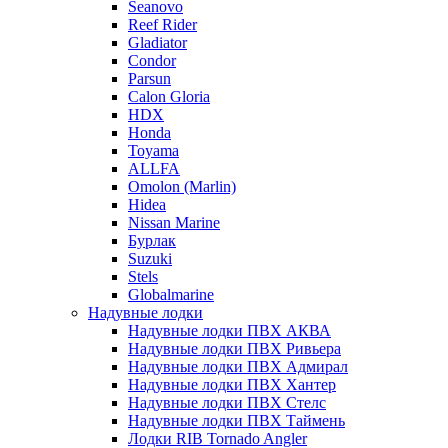
Seanovo
Reef Rider
Gladiator
Condor
Parsun
Calon Gloria
HDX
Honda
Toyama
ALLFA
Omolon (Marlin)
Hidea
Nissan Marine
Бурлак
Suzuki
Stels
Globalmarine
Надувные лодки
Надувные лодки ПВХ АКВА
Надувные лодки ПВХ Ривьера
Надувные лодки ПВХ Адмирал
Надувные лодки ПВХ Хантер
Надувные лодки ПВХ Стелс
Надувные лодки ПВХ Таймень
Лодки RIB Tornado Angler