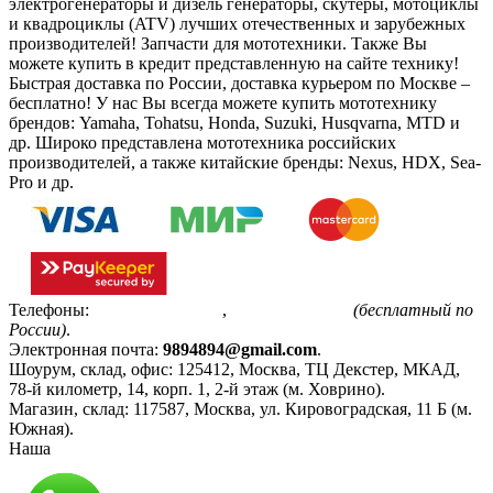
электрогенераторы и дизель генераторы, скутеры, мотоциклы
и квадроциклы (ATV) лучших отечественных и зарубежных
производителей! Запчасти для мототехники. Также Вы
можете купить в кредит представленную на сайте технику!
Быстрая доставка по России, доставка курьером по Москве –
бесплатно!
У нас Вы всегда можете купить мототехнику
брендов: Yamaha, Tohatsu, Honda, Suzuki, Husqvarna, MTD и
др. Широко представлена мототехника российских
производителей, а также китайские бренды: Nexus, HDX, Sea-
Pro и др.
Телефоны:
+7(495)799-85-55
,
8(800)511-48-94
(бесплатный по
России)
.
Электронная почта:
9894894@gmail.com
.
Шоурум, склад, офис:
125412
,
Москва
,
ТЦ Декстер, МКАД,
78-й километр, 14, корп. 1, 2-й этаж (м. Ховрино)
.
Магазин, склад:
117587
,
Москва
,
ул. Кировоградская, 11 Б (м.
Южная)
.
Наша
Политика конфиденциальности