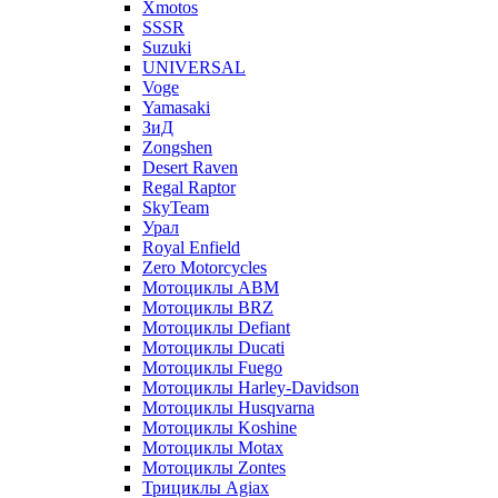
Xmotos
SSSR
Suzuki
UNIVERSAL
Voge
Yamasaki
ЗиД
Zongshen
Desert Raven
Regal Raptor
SkyTeam
Урал
Royal Enfield
Zero Motorcycles
Мотоциклы ABM
Мотоциклы BRZ
Мотоциклы Defiant
Мотоциклы Ducati
Мотоциклы Fuego
Мотоциклы Harley-Davidson
Мотоциклы Husqvarna
Мотоциклы Koshine
Мотоциклы Motax
Мотоциклы Zontes
Трициклы Agiax