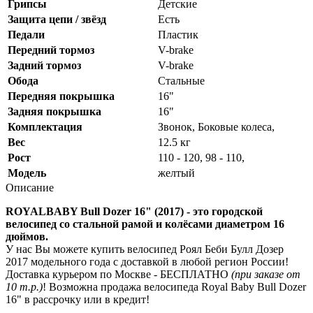
Грипсы
Детские
Защита цепи / звёзд
Есть
Педали
Пластик
Передний тормоз
V-brake
Задний тормоз
V-brake
Обода
Стальные
Передняя покрышка
16"
Задняя покрышка
16"
Комплектация
Звонок, Боковые колеса,
Вес
12.5 кг
Рост
110 - 120, 98 - 110,
Модель
желтый
Описание
ROYALBABY Bull Dozer 16" (2017) - это городской
велосипед со стальной рамой и колёсами диаметром 16
дюймов.
У нас Вы можете купить велосипед Роял Беби Булл Дозер
2017 модельного года с доставкой в любой регион России!
Доставка курьером по Москве - БЕСПЛАТНО
(при заказе от
10 т.р.)
! Возможна продажа велосипеда Royal Baby Bull Dozer
16" в рассрочку или в кредит!