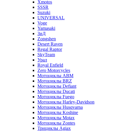
Xmotos
SSSR
Suzuki
UNIVERSAL
Voge
Yamasaki
ЗиД
Zongshen
Desert Raven
Regal Raptor
SkyTeam
Урал
Royal Enfield
Zero Motorcycles
Мотоциклы ABM
Мотоциклы BRZ
Мотоциклы Defiant
Мотоциклы Ducati
Мотоциклы Fuego
Мотоциклы Harley-Davidson
Мотоциклы Husqvarna
Мотоциклы Koshine
Мотоциклы Motax
Мотоциклы Zontes
Трициклы Agiax