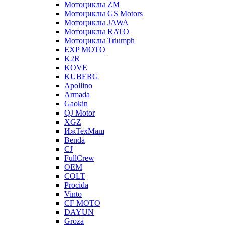
Мотоциклы ZM
Мотоциклы GS Motors
Мотоциклы JAWA
Мотоциклы RATO
Мотоциклы Triumph
EXP MOTO
K2R
KOVE
KUBERG
Apollino
Armada
Gaokin
QJ Motor
XGZ
ИжТехМаш
Benda
CJ
FullCrew
OEM
COLT
Procida
Vinto
CF MOTO
DAYUN
Groza