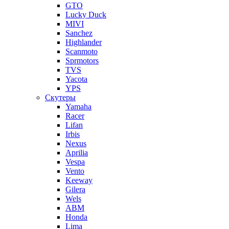
GTO
Lucky Duck
MIVI
Sanchez
Highlander
Scanmoto
Sprmotors
TVS
Yacota
YPS
Скутеры
Yamaha
Racer
Lifan
Irbis
Nexus
Aprilia
Vespa
Vento
Keeway
Gilera
Wels
ABM
Honda
Lima