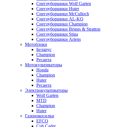
Снегоуборщики Wolf Garten
Снегоуборщики Huter
Снегоуборщики McCulloch
Снегоуборщики AL-KO
Снегоуборщики Champion
Снегоуборщики Briggs & Stratton
Снегоуборщики Stiga
Снегоуборщики Ariens
Мотоблоки
Беларус
Champion
Ресанта
Мотокультиваторы
Honda
Champion
Huter
Ресанта
Электрокультиваторы
Wolf Garten
MTD
Champion
Huter
Газонокосилки
EFCO
Cub Cadet