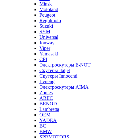
Minsk
Motoland
Peugeot
Regulmoto
Suzuki
SYM
Universal
Jonway
Viper
Yamasaki
CPI
Электроскутеры E-NOT
Скутеры Italjet
Скутеры Innocenti
Lvneng
Электроскутеры AIMA
Zontes
ARIIC
BENOD
Lambretta
OEM
YADEA
BC
BMW
SPRMOTORS