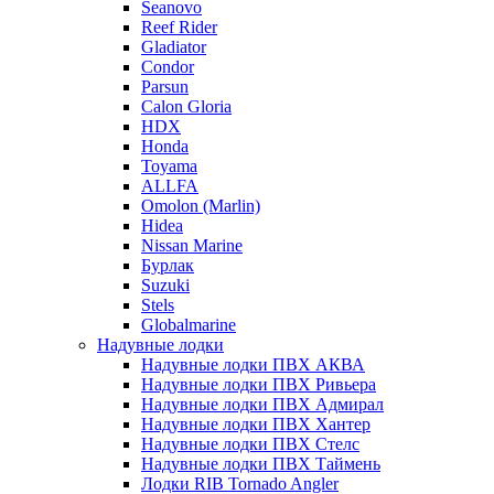
Seanovo
Reef Rider
Gladiator
Condor
Parsun
Calon Gloria
HDX
Honda
Toyama
ALLFA
Omolon (Marlin)
Hidea
Nissan Marine
Бурлак
Suzuki
Stels
Globalmarine
Надувные лодки
Надувные лодки ПВХ АКВА
Надувные лодки ПВХ Ривьера
Надувные лодки ПВХ Адмирал
Надувные лодки ПВХ Хантер
Надувные лодки ПВХ Стелс
Надувные лодки ПВХ Таймень
Лодки RIB Tornado Angler