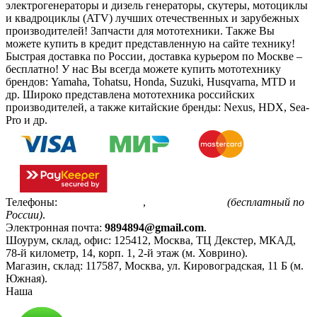
электрогенераторы и дизель генераторы, скутеры, мотоциклы
и квадроциклы (ATV) лучших отечественных и зарубежных
производителей! Запчасти для мототехники. Также Вы
можете купить в кредит представленную на сайте технику!
Быстрая доставка по России, доставка курьером по Москве –
бесплатно!
У нас Вы всегда можете купить мототехнику
брендов: Yamaha, Tohatsu, Honda, Suzuki, Husqvarna, MTD и
др. Широко представлена мототехника российских
производителей, а также китайские бренды: Nexus, HDX, Sea-
Pro и др.
Телефоны:
+7(495)799-85-55
,
8(800)511-48-94
(бесплатный по
России)
.
Электронная почта:
9894894@gmail.com
.
Шоурум, склад, офис:
125412
,
Москва
,
ТЦ Декстер, МКАД,
78-й километр, 14, корп. 1, 2-й этаж (м. Ховрино)
.
Магазин, склад:
117587
,
Москва
,
ул. Кировоградская, 11 Б (м.
Южная)
.
Наша
Политика конфиденциальности