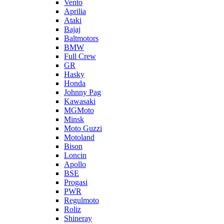
Vento
Aprilia
Ataki
Bajaj
Baltmotors
BMW
Full Crew
GR
Hasky
Honda
Johnny Pag
Kawasaki
MGMoto
Minsk
Moto Guzzi
Motoland
Bison
Loncin
Apollo
BSE
Progasi
PWR
Regulmoto
Roliz
Shineray