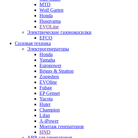
MTD
Wolf Garten
Honda
Husqvarna
EVOLine
Электрические газонокосилки
EFCO
Силовая техника
Электрогенераторы
Honda
Yamaha
Europower
Briggs & Stratton
Zongshen
EVOline
Fubag
EP Genset
Yacota
Huter
Champion
Lifan
A-iPower
Монтаж генераторов
HND
АВР для генераторов