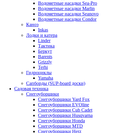
Водометные насадки Sea-Pro
Водометные насадки Marlin
Водометные насадки Seanovo
Водометные насадки Condor
Каноэ
Inkas
Лодки и катера
Linder
Тактика
Беркут
Barents
Grizzly
Terhi
Гидроциклы
Yamaha
Сапборды (SUP-board доски)
Садовая техника
Снегоуборщики
Снегоуборщики Yard Fox
Снегоуборщики EVOline
Снегоуборщики Cub Cadet
Снегоуборщики Husqvarna
Снегоуборщики Honda
Снегоуборщики MTD
Снегоуборщики Herz