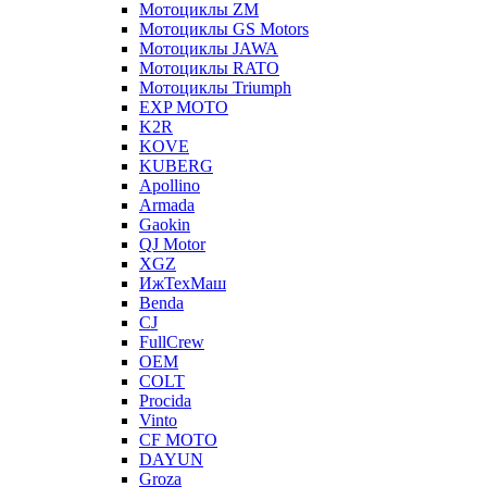
Мотоциклы ZM
Мотоциклы GS Motors
Мотоциклы JAWA
Мотоциклы RATO
Мотоциклы Triumph
EXP MOTO
K2R
KOVE
KUBERG
Apollino
Armada
Gaokin
QJ Motor
XGZ
ИжТехМаш
Benda
CJ
FullCrew
OEM
COLT
Procida
Vinto
CF MOTO
DAYUN
Groza