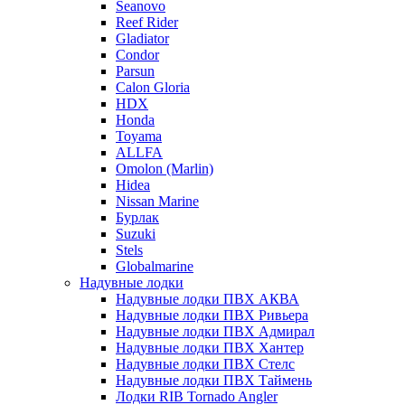
Seanovo
Reef Rider
Gladiator
Condor
Parsun
Calon Gloria
HDX
Honda
Toyama
ALLFA
Omolon (Marlin)
Hidea
Nissan Marine
Бурлак
Suzuki
Stels
Globalmarine
Надувные лодки
Надувные лодки ПВХ АКВА
Надувные лодки ПВХ Ривьера
Надувные лодки ПВХ Адмирал
Надувные лодки ПВХ Хантер
Надувные лодки ПВХ Стелс
Надувные лодки ПВХ Таймень
Лодки RIB Tornado Angler