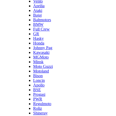
Vento
Aprilia
Ataki
Bajaj
Baltmotors
BMW
Full Crew
GR
Hasky
Honda
Johnny Pag
Kawasaki
MGMoto
Minsk
Moto Guzzi
Motoland
Bison
Loncin
Apollo
BSE
Progasi
PWR
Regulmoto
Roliz
Shineray