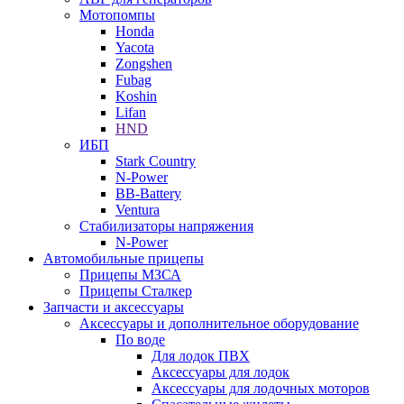
Мотопомпы
Honda
Yacota
Zongshen
Fubag
Koshin
Lifan
HND
ИБП
Stark Country
N-Power
BB-Battery
Ventura
Стабилизаторы напряжения
N-Power
Автомобильные прицепы
Прицепы МЗСА
Прицепы Сталкер
Запчасти и аксессуары
Аксессуары и дополнительное оборудование
По воде
Для лодок ПВХ
Аксессуары для лодок
Аксессуары для лодочных моторов