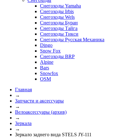
Снегоходы
Снегоходы Yamaha
Снегоходы Irbis
Снегоходы Wels
Снегоходы Буран
Снегоходы Тайга
Снегоходы Тикси
Снегоходы Русская Механика
Dingo
Snow Fox
Снегоходы BRP
Alpine
Bars
Snowfox
OSM
Главная
→
Запчасти и аксессуары
→
Велоаксессуары (архив)
→
Зеркала
→
Зеркало заднего вида STELS JY-111