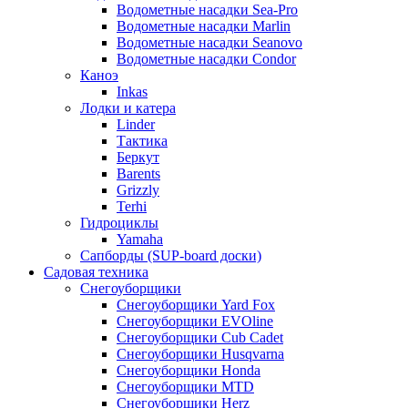
Водометные насадки Sea-Pro
Водометные насадки Marlin
Водометные насадки Seanovo
Водометные насадки Condor
Каноэ
Inkas
Лодки и катера
Linder
Тактика
Беркут
Barents
Grizzly
Terhi
Гидроциклы
Yamaha
Сапборды (SUP-board доски)
Садовая техника
Снегоуборщики
Снегоуборщики Yard Fox
Снегоуборщики EVOline
Снегоуборщики Cub Cadet
Снегоуборщики Husqvarna
Снегоуборщики Honda
Снегоуборщики MTD
Снегоуборщики Herz