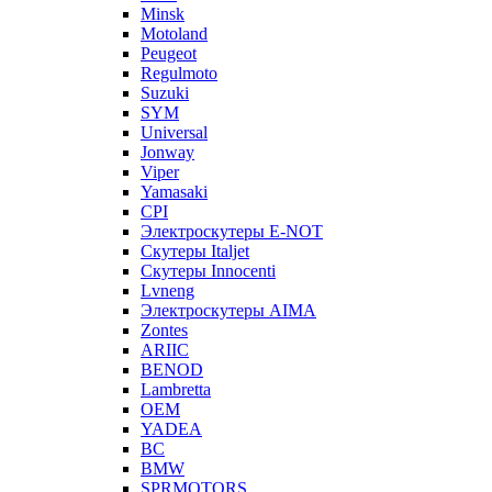
Minsk
Motoland
Peugeot
Regulmoto
Suzuki
SYM
Universal
Jonway
Viper
Yamasaki
CPI
Электроскутеры E-NOT
Скутеры Italjet
Скутеры Innocenti
Lvneng
Электроскутеры AIMA
Zontes
ARIIC
BENOD
Lambretta
OEM
YADEA
BC
BMW
SPRMOTORS