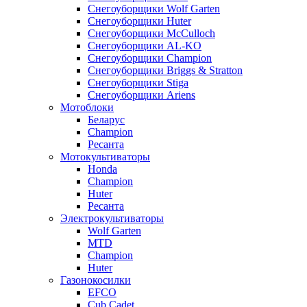
Снегоуборщики Wolf Garten
Снегоуборщики Huter
Снегоуборщики McCulloch
Снегоуборщики AL-KO
Снегоуборщики Champion
Снегоуборщики Briggs & Stratton
Снегоуборщики Stiga
Снегоуборщики Ariens
Мотоблоки
Беларус
Champion
Ресанта
Мотокультиваторы
Honda
Champion
Huter
Ресанта
Электрокультиваторы
Wolf Garten
MTD
Champion
Huter
Газонокосилки
EFCO
Cub Cadet