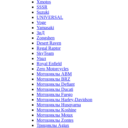
Xmotos
SSSR
Suzuki
UNIVERSAL
Voge
Yamasaki
ЗиД
Zongshen
Desert Raven
Regal Raptor
SkyTeam
Урал
Royal Enfield
Zero Motorcycles
Мотоциклы ABM
Мотоциклы BRZ
Мотоциклы Defiant
Мотоциклы Ducati
Мотоциклы Fuego
Мотоциклы Harley-Davidson
Мотоциклы Husqvarna
Мотоциклы Koshine
Мотоциклы Motax
Мотоциклы Zontes
Трициклы Agiax