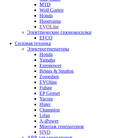
MTD
Wolf Garten
Honda
Husqvarna
EVOLine
Электрические газонокосилки
EFCO
Силовая техника
Электрогенераторы
Honda
Yamaha
Europower
Briggs & Stratton
Zongshen
EVOline
Fubag
EP Genset
Yacota
Huter
Champion
Lifan
A-iPower
Монтаж генераторов
HND
АВР для генераторов