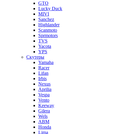
GTO
Lucky Duck
MIVI
Sanchez
Highlander
Scanmoto
Sprmotors
TVS
Yacota
YPS
Скутеры
Yamaha
Racer
Lifan
Irbis
Nexus
Aprilia
Vespa
Vento
Keeway
Gilera
Wels
ABM
Honda
Lima