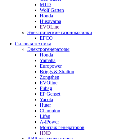
MTD
Wolf Garten
Honda
Husqvarna
EVOLine
Электрические газонокосилки
EFCO
Силовая техника
Электрогенераторы
Honda
Yamaha
Europower
Briggs & Stratton
Zongshen
EVOline
Fubag
EP Genset
Yacota
Huter
Champion
Lifan
A-iPower
Монтаж генераторов
HND
АВР для генераторов