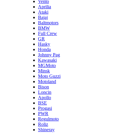
Vento
Aprilia
Ataki
Bajaj
Baltmotors
BMW
Full Crew
GR
Hasky
Honda
Johnny Pag
Kawasaki
MGMoto
Minsk
Moto Guzzi
Motoland
Bison
Loncin
Apollo
BSE
Progasi
PWR
Regulmoto
Roliz
Shineray