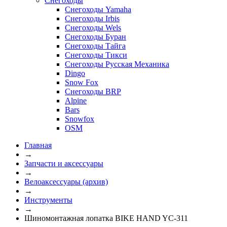
Снегоходы
Снегоходы Yamaha
Снегоходы Irbis
Снегоходы Wels
Снегоходы Буран
Снегоходы Тайга
Снегоходы Тикси
Снегоходы Русская Механика
Dingo
Snow Fox
Снегоходы BRP
Alpine
Bars
Snowfox
OSM
Главная
→
Запчасти и аксессуары
→
Велоаксессуары (архив)
→
Инструменты
→
Шиномонтажная лопатка BIKE HAND YC-311