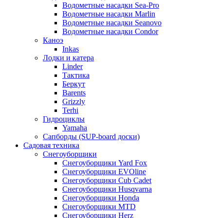
Водометные насадки Sea-Pro
Водометные насадки Marlin
Водометные насадки Seanovo
Водометные насадки Condor
Каноэ
Inkas
Лодки и катера
Linder
Тактика
Беркут
Barents
Grizzly
Terhi
Гидроциклы
Yamaha
Сапборды (SUP-board доски)
Садовая техника
Снегоуборщики
Снегоуборщики Yard Fox
Снегоуборщики EVOline
Снегоуборщики Cub Cadet
Снегоуборщики Husqvarna
Снегоуборщики Honda
Снегоуборщики MTD
Снегоуборщики Herz