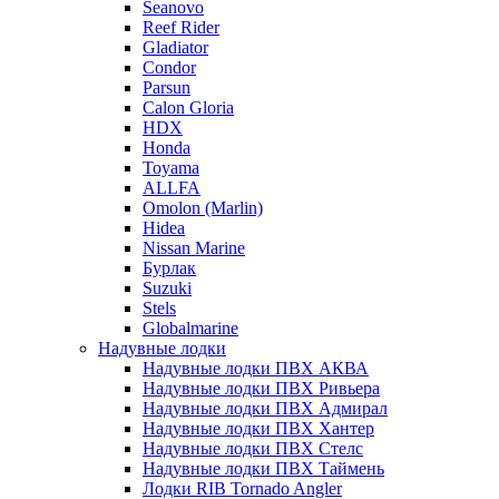
Seanovo
Reef Rider
Gladiator
Condor
Parsun
Calon Gloria
HDX
Honda
Toyama
ALLFA
Omolon (Marlin)
Hidea
Nissan Marine
Бурлак
Suzuki
Stels
Globalmarine
Надувные лодки
Надувные лодки ПВХ АКВА
Надувные лодки ПВХ Ривьера
Надувные лодки ПВХ Адмирал
Надувные лодки ПВХ Хантер
Надувные лодки ПВХ Стелс
Надувные лодки ПВХ Таймень
Лодки RIB Tornado Angler