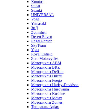
Xmotos
SSSR
Suzuki
UNIVERSAL
Voge
Yamasaki
ЗиД
Zongshen
Desert Raven
Regal Raptor
SkyTeam
Урал
Royal Enfield
Zero Motorcycles
Мотоциклы ABM
Мотоциклы BRZ
Мотоциклы Defiant
Мотоциклы Ducati
Мотоциклы Fuego
Мотоциклы Harley-Davidson
Мотоциклы Husqvarna
Мотоциклы Koshine
Мотоциклы Motax
Мотоциклы Zontes
Трициклы Agiax