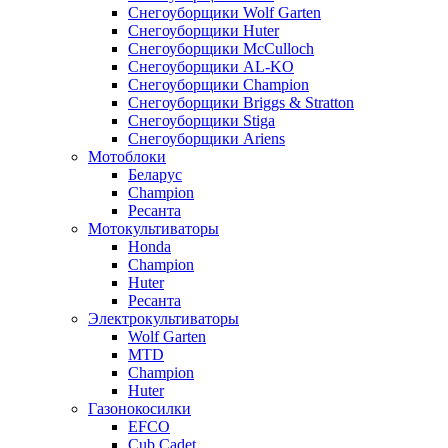
Снегоуборщики Wolf Garten
Снегоуборщики Huter
Снегоуборщики McCulloch
Снегоуборщики AL-KO
Снегоуборщики Champion
Снегоуборщики Briggs & Stratton
Снегоуборщики Stiga
Снегоуборщики Ariens
Мотоблоки
Беларус
Champion
Ресанта
Мотокультиваторы
Honda
Champion
Huter
Ресанта
Электрокультиваторы
Wolf Garten
MTD
Champion
Huter
Газонокосилки
EFCO
Cub Cadet