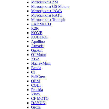
Мотоциклы ZM
Мотоциклы GS Motors
Мотоциклы JAWA
Мотоциклы RATO
Мотоциклы Triumph
EXP MOTO
K2R
KOVE
KUBERG
Apollino
Armada
Gaokin
QJ Motor
XGZ
ИжТехМаш
Benda
CJ
FullCrew
OEM
COLT
Procida
Vinto
CF MOTO
DAYUN
Groza