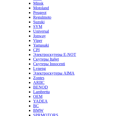
Minsk
Motoland
Peugeot
Regulmoto
Suzuki
SYM
Universal
Jonway
Viper
Yamasaki
CPI
Электроскутеры E-NOT
Скутеры Italjet
Скутеры Innocenti
Lvneng
Электроскутеры AIMA
Zontes
ARIIC
BENOD
Lambretta
OEM
YADEA
BC
BMW
SPRMOTORS