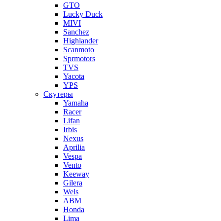
GTO
Lucky Duck
MIVI
Sanchez
Highlander
Scanmoto
Sprmotors
TVS
Yacota
YPS
Скутеры
Yamaha
Racer
Lifan
Irbis
Nexus
Aprilia
Vespa
Vento
Keeway
Gilera
Wels
ABM
Honda
Lima