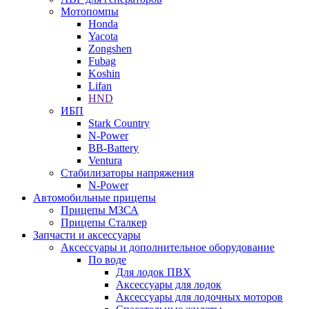
Мотопомпы
Honda
Yacota
Zongshen
Fubag
Koshin
Lifan
HND
ИБП
Stark Country
N-Power
BB-Battery
Ventura
Стабилизаторы напряжения
N-Power
Автомобильные прицепы
Прицепы МЗСА
Прицепы Сталкер
Запчасти и аксессуары
Аксессуары и дополнительное оборудование
По воде
Для лодок ПВХ
Аксессуары для лодок
Аксессуары для лодочных моторов