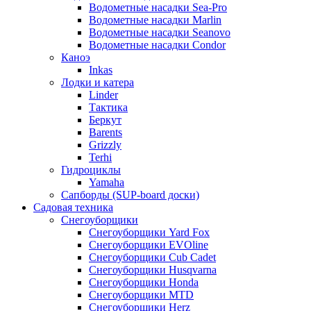
Водометные насадки Sea-Pro
Водометные насадки Marlin
Водометные насадки Seanovo
Водометные насадки Condor
Каноэ
Inkas
Лодки и катера
Linder
Тактика
Беркут
Barents
Grizzly
Terhi
Гидроциклы
Yamaha
Сапборды (SUP-board доски)
Садовая техника
Снегоуборщики
Снегоуборщики Yard Fox
Снегоуборщики EVOline
Снегоуборщики Cub Cadet
Снегоуборщики Husqvarna
Снегоуборщики Honda
Снегоуборщики MTD
Снегоуборщики Herz