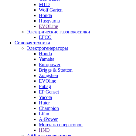
MTD
Wolf Garten
Honda
Husqvarna
EVOLine
Электрические газонокосилки
EFCO
Силовая техника
Электрогенераторы
Honda
Yamaha
Europower
Briggs & Stratton
Zongshen
EVOline
Fubag
EP Genset
Yacota
Huter
Champion
Lifan
A-iPower
Монтаж генераторов
HND
АВР для генераторов