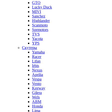
GTO
Lucky Duck
MIVI
Sanchez
Highlander
Scanmoto
Sprmotors
TVS
Yacota
YPS
Скутеры
Yamaha
Racer
Lifan
Irbis
Nexus
Aprilia
Vespa
Vento
Keeway
Gilera
Wels
ABM
Honda
Lima