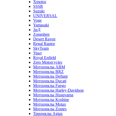
Xmotos
SSSR
Suzuki
UNIVERSAL
Voge
Yamasaki
ЗиД
Zongshen
Desert Raven
Regal Raptor
SkyTeam
Урал
Royal Enfield
Zero Motorcycles
Мотоциклы ABM
Мотоциклы BRZ
Мотоциклы Defiant
Мотоциклы Ducati
Мотоциклы Fuego
Мотоциклы Harley-Davidson
Мотоциклы Husqvarna
Мотоциклы Koshine
Мотоциклы Motax
Мотоциклы Zontes
Трициклы Agiax