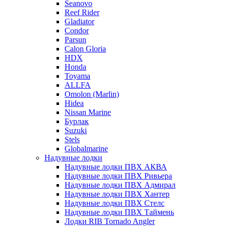
Seanovo
Reef Rider
Gladiator
Condor
Parsun
Calon Gloria
HDX
Honda
Toyama
ALLFA
Omolon (Marlin)
Hidea
Nissan Marine
Бурлак
Suzuki
Stels
Globalmarine
Надувные лодки
Надувные лодки ПВХ АКВА
Надувные лодки ПВХ Ривьера
Надувные лодки ПВХ Адмирал
Надувные лодки ПВХ Хантер
Надувные лодки ПВХ Стелс
Надувные лодки ПВХ Таймень
Лодки RIB Tornado Angler