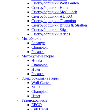
Снегоуборщики Wolf Garten
Снегоуборщики Huter
Снегоуборщики McCulloch
Снегоуборщики AL-KO
Снегоуборщики Champion
Снегоуборщики Briggs & Stratton
Снегоуборщики Stiga
Снегоуборщики Ariens
Мотоблоки
Беларус
Champion
Ресанта
Мотокультиваторы
Honda
Champion
Huter
Ресанта
Электрокультиваторы
Wolf Garten
MTD
Champion
Huter
Газонокосилки
EFCO
Cub Cadet