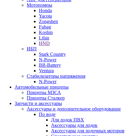
Мотопомпы
Honda
Yacota
Zongshen
Fubag
Koshin
Lifan
HND
ИБП
Stark Country
N-Power
BB-Battery
Ventura
Стабилизаторы напряжения
N-Power
Автомобильные прицепы
Прицепы МЗСА
Прицепы Сталкер
Запчасти и аксессуары
Аксессуары и дополнительное оборудование
По воде
Для лодок ПВХ
Аксессуары для лодок
Аксессуары для лодочных моторов