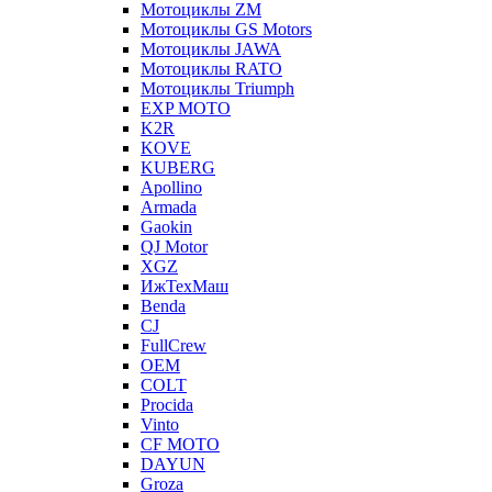
Мотоциклы ZM
Мотоциклы GS Motors
Мотоциклы JAWA
Мотоциклы RATO
Мотоциклы Triumph
EXP MOTO
K2R
KOVE
KUBERG
Apollino
Armada
Gaokin
QJ Motor
XGZ
ИжТехМаш
Benda
CJ
FullCrew
OEM
COLT
Procida
Vinto
CF MOTO
DAYUN
Groza