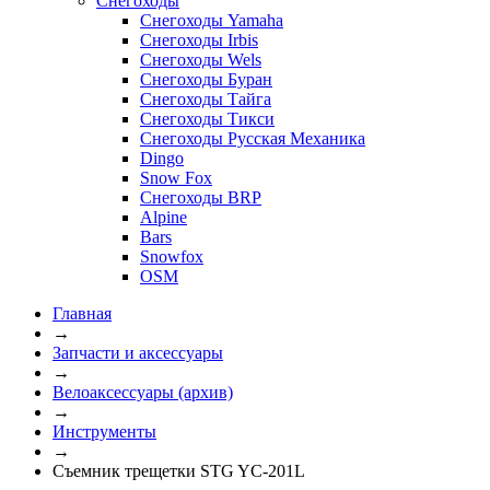
Снегоходы
Снегоходы Yamaha
Снегоходы Irbis
Снегоходы Wels
Снегоходы Буран
Снегоходы Тайга
Снегоходы Тикси
Снегоходы Русская Механика
Dingo
Snow Fox
Снегоходы BRP
Alpine
Bars
Snowfox
OSM
Главная
→
Запчасти и аксессуары
→
Велоаксессуары (архив)
→
Инструменты
→
Съемник трещетки STG YC-201L