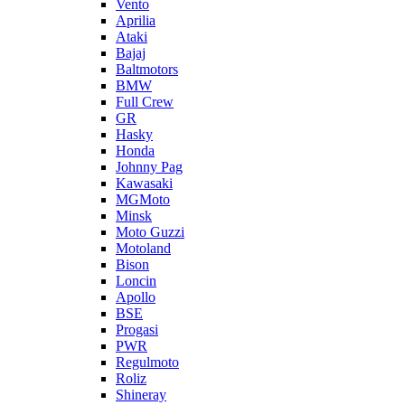
Vento
Aprilia
Ataki
Bajaj
Baltmotors
BMW
Full Crew
GR
Hasky
Honda
Johnny Pag
Kawasaki
MGMoto
Minsk
Moto Guzzi
Motoland
Bison
Loncin
Apollo
BSE
Progasi
PWR
Regulmoto
Roliz
Shineray