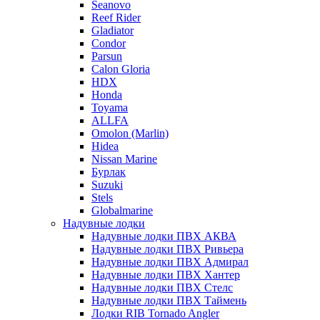
Seanovo
Reef Rider
Gladiator
Condor
Parsun
Calon Gloria
HDX
Honda
Toyama
ALLFA
Omolon (Marlin)
Hidea
Nissan Marine
Бурлак
Suzuki
Stels
Globalmarine
Надувные лодки
Надувные лодки ПВХ АКВА
Надувные лодки ПВХ Ривьера
Надувные лодки ПВХ Адмирал
Надувные лодки ПВХ Хантер
Надувные лодки ПВХ Стелс
Надувные лодки ПВХ Таймень
Лодки RIB Tornado Angler