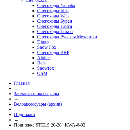
Снегоходы
Снегоходы Yamaha
Снегоходы Irbis
Снегоходы Wels
Снегоходы Буран
Снегоходы Тайга
Снегоходы Тикси
Снегоходы Русская Механика
Dingo
Snow Fox
Снегоходы BRP
Alpine
Bars
Snowfox
OSM
Главная
→
Запчасти и аксессуары
→
Велоаксессуары (архив)
→
Подножки
→
Подножка STELS 20-28" KWA-6-02