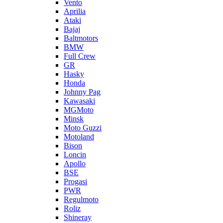
Vento
Aprilia
Ataki
Bajaj
Baltmotors
BMW
Full Crew
GR
Hasky
Honda
Johnny Pag
Kawasaki
MGMoto
Minsk
Moto Guzzi
Motoland
Bison
Loncin
Apollo
BSE
Progasi
PWR
Regulmoto
Roliz
Shineray