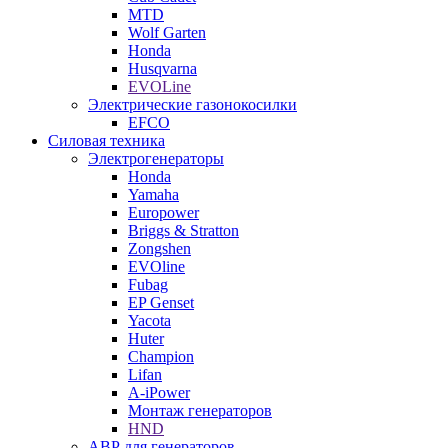
MTD
Wolf Garten
Honda
Husqvarna
EVOLine
Электрические газонокосилки
EFCO
Силовая техника
Электрогенераторы
Honda
Yamaha
Europower
Briggs & Stratton
Zongshen
EVOline
Fubag
EP Genset
Yacota
Huter
Champion
Lifan
A-iPower
Монтаж генераторов
HND
АВР для генераторов