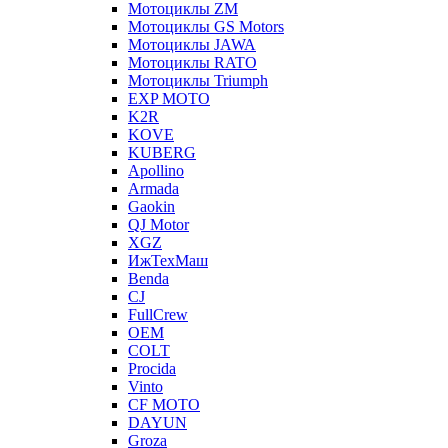
Мотоциклы ZM
Мотоциклы GS Motors
Мотоциклы JAWA
Мотоциклы RATO
Мотоциклы Triumph
EXP MOTO
K2R
KOVE
KUBERG
Apollino
Armada
Gaokin
QJ Motor
XGZ
ИжТехМаш
Benda
CJ
FullCrew
OEM
COLT
Procida
Vinto
CF MOTO
DAYUN
Groza