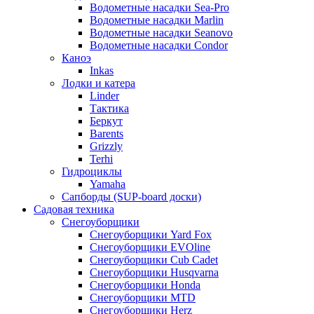
Водометные насадки Sea-Pro
Водометные насадки Marlin
Водометные насадки Seanovo
Водометные насадки Condor
Каноэ
Inkas
Лодки и катера
Linder
Тактика
Беркут
Barents
Grizzly
Terhi
Гидроциклы
Yamaha
Сапборды (SUP-board доски)
Садовая техника
Снегоуборщики
Снегоуборщики Yard Fox
Снегоуборщики EVOline
Снегоуборщики Cub Cadet
Снегоуборщики Husqvarna
Снегоуборщики Honda
Снегоуборщики MTD
Снегоуборщики Herz