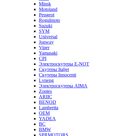
Minsk
Motoland
Peugeot
Regulmoto
Suzuki
SYM
Universal
Jonway
Viper
Yamasaki
CPI
Электроскутеры E-NOT
Скутеры Italjet
Скутеры Innocenti
Lvneng
Электроскутеры AIMA
Zontes
ARIIC
BENOD
Lambretta
OEM
YADEA
BC
BMW
SPRMOTORS