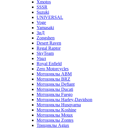
Xmotos
SSSR
Suzuki
UNIVERSAL
Voge
Yamasaki
ЗиД
Zongshen
Desert Raven
Regal Raptor
SkyTeam
Урал
Royal Enfield
Zero Motorcycles
Мотоциклы ABM
Мотоциклы BRZ
Мотоциклы Defiant
Мотоциклы Ducati
Мотоциклы Fuego
Мотоциклы Harley-Davidson
Мотоциклы Husqvarna
Мотоциклы Koshine
Мотоциклы Motax
Мотоциклы Zontes
Трициклы Agiax