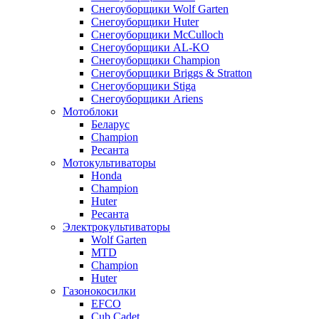
Снегоуборщики Wolf Garten
Снегоуборщики Huter
Снегоуборщики McCulloch
Снегоуборщики AL-KO
Снегоуборщики Champion
Снегоуборщики Briggs & Stratton
Снегоуборщики Stiga
Снегоуборщики Ariens
Мотоблоки
Беларус
Champion
Ресанта
Мотокультиваторы
Honda
Champion
Huter
Ресанта
Электрокультиваторы
Wolf Garten
MTD
Champion
Huter
Газонокосилки
EFCO
Cub Cadet