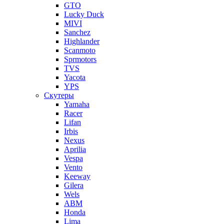
GTO
Lucky Duck
MIVI
Sanchez
Highlander
Scanmoto
Sprmotors
TVS
Yacota
YPS
Скутеры
Yamaha
Racer
Lifan
Irbis
Nexus
Aprilia
Vespa
Vento
Keeway
Gilera
Wels
ABM
Honda
Lima