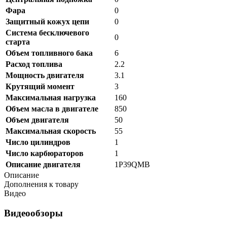
Фара
0
Защитный кожух цепи
0
Система бесключевого
0
старта
Объем топливного бака
6
Расход топлива
2.2
Мощность двигателя
3.1
Крутящий момент
3
Максимальная нагрузка
160
Объем масла в двигателе
850
Объем двигателя
50
Максимальная скорость
55
Число цилиндров
1
Число карбюраторов
1
Описание двигателя
1P39QMB
Описание
Дополнения к товару
Видео
Видеообзоры