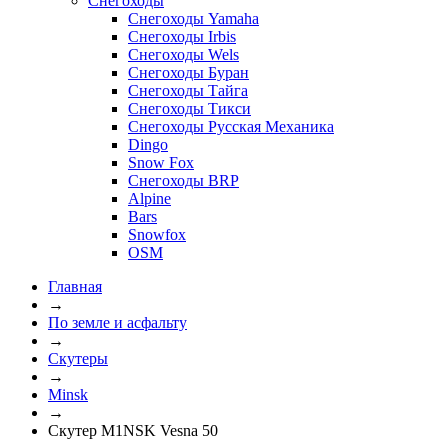
Снегоходы
Снегоходы Yamaha
Снегоходы Irbis
Снегоходы Wels
Снегоходы Буран
Снегоходы Тайга
Снегоходы Тикси
Снегоходы Русская Механика
Dingo
Snow Fox
Снегоходы BRP
Alpine
Bars
Snowfox
OSM
Главная
→
По земле и асфальту
→
Скутеры
→
Minsk
→
Скутер M1NSK Vesna 50