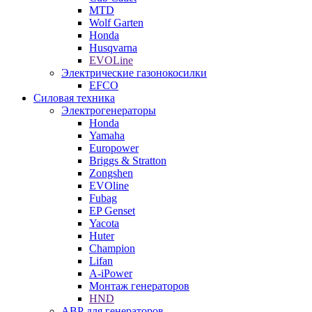
MTD
Wolf Garten
Honda
Husqvarna
EVOLine
Электрические газонокосилки
EFCO
Силовая техника
Электрогенераторы
Honda
Yamaha
Europower
Briggs & Stratton
Zongshen
EVOline
Fubag
EP Genset
Yacota
Huter
Champion
Lifan
A-iPower
Монтаж генераторов
HND
АВР для генераторов