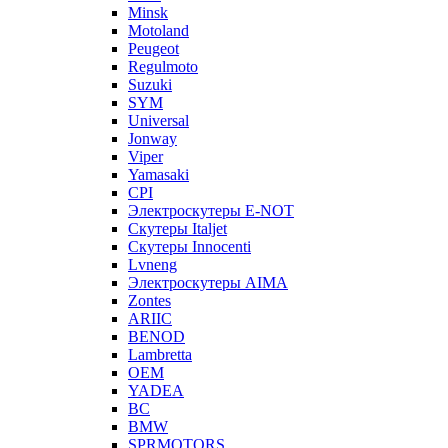
Minsk
Motoland
Peugeot
Regulmoto
Suzuki
SYM
Universal
Jonway
Viper
Yamasaki
CPI
Электроскутеры E-NOT
Скутеры Italjet
Скутеры Innocenti
Lvneng
Электроскутеры AIMA
Zontes
ARIIC
BENOD
Lambretta
OEM
YADEA
BC
BMW
SPRMOTORS