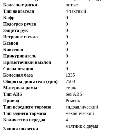
Колесные диски
литые
Тип двигателя
4-тактный
Кофр
0
Подогрев ручек
0
Защита рук
0
Ветровое стекло
0
Ксенон
0
Биксенон
0
Прикуриватель
0
Прямоточный выхлоп
0
Сигнализация
0
Колесная база
1335
Обороты двигателя (rpm)
7500
Материал рамы
сталь
Тип ABS
без ABS
Привод
Ремень
Тип переднего тормоза
гидравлический
Тип заднего тормоза
механический
Количество передач
4
маятник с двумя
Задняя подвеска