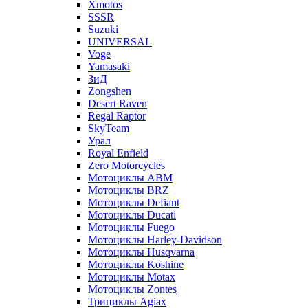
Xmotos
SSSR
Suzuki
UNIVERSAL
Voge
Yamasaki
ЗиД
Zongshen
Desert Raven
Regal Raptor
SkyTeam
Урал
Royal Enfield
Zero Motorcycles
Мотоциклы ABM
Мотоциклы BRZ
Мотоциклы Defiant
Мотоциклы Ducati
Мотоциклы Fuego
Мотоциклы Harley-Davidson
Мотоциклы Husqvarna
Мотоциклы Koshine
Мотоциклы Motax
Мотоциклы Zontes
Трициклы Agiax