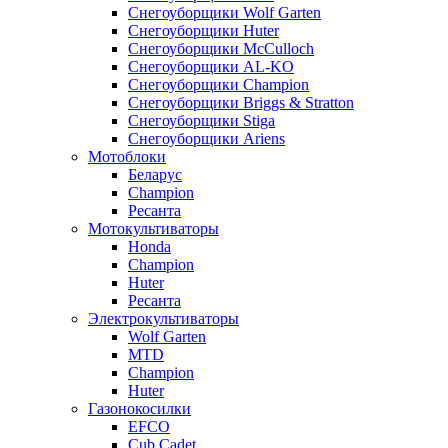
Снегоуборщики Wolf Garten
Снегоуборщики Huter
Снегоуборщики McCulloch
Снегоуборщики AL-KO
Снегоуборщики Champion
Снегоуборщики Briggs & Stratton
Снегоуборщики Stiga
Снегоуборщики Ariens
Мотоблоки
Беларус
Champion
Ресанта
Мотокультиваторы
Honda
Champion
Huter
Ресанта
Электрокультиваторы
Wolf Garten
MTD
Champion
Huter
Газонокосилки
EFCO
Cub Cadet