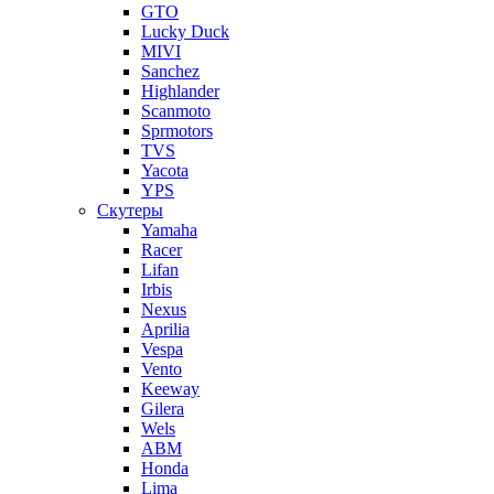
GTO
Lucky Duck
MIVI
Sanchez
Highlander
Scanmoto
Sprmotors
TVS
Yacota
YPS
Скутеры
Yamaha
Racer
Lifan
Irbis
Nexus
Aprilia
Vespa
Vento
Keeway
Gilera
Wels
ABM
Honda
Lima