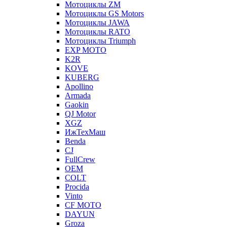
Мотоциклы ZM
Мотоциклы GS Motors
Мотоциклы JAWA
Мотоциклы RATO
Мотоциклы Triumph
EXP MOTO
K2R
KOVE
KUBERG
Apollino
Armada
Gaokin
QJ Motor
XGZ
ИжТехМаш
Benda
CJ
FullCrew
OEM
COLT
Procida
Vinto
CF MOTO
DAYUN
Groza