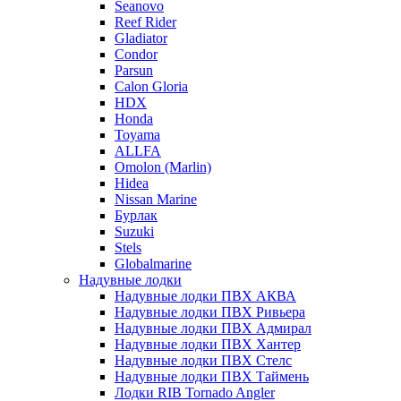
Seanovo
Reef Rider
Gladiator
Condor
Parsun
Calon Gloria
HDX
Honda
Toyama
ALLFA
Omolon (Marlin)
Hidea
Nissan Marine
Бурлак
Suzuki
Stels
Globalmarine
Надувные лодки
Надувные лодки ПВХ АКВА
Надувные лодки ПВХ Ривьера
Надувные лодки ПВХ Адмирал
Надувные лодки ПВХ Хантер
Надувные лодки ПВХ Стелс
Надувные лодки ПВХ Таймень
Лодки RIB Tornado Angler