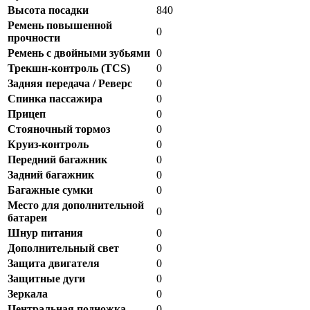
Высота посадки
840
Ремень повышенной
0
прочности
Ремень с двойными зубьями
0
Трекшн-контроль (TCS)
0
Задняя передача / Реверс
0
Спинка пассажира
0
Прицеп
0
Стояночный тормоз
0
Круиз-контроль
0
Передний багажник
0
Задний багажник
0
Багажные сумки
0
Место для дополнительной
0
батареи
Шнур питания
0
Дополнительный свет
0
Защита двигателя
0
Защитные дуги
0
Зеркала
0
Центральная подножка
0