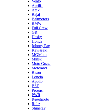
Vento
Aprilia
Ataki
Bajaj
Baltmotors
BMW
Full Crew
GR
Hasky
Honda
Johnny Pag
Kawasaki
MGMoto
Minsk
Moto Guzzi
Motoland
Bison
Loncin
Apollo
BSE
Progasi
PWR
Regulmoto
Roliz
Shineray