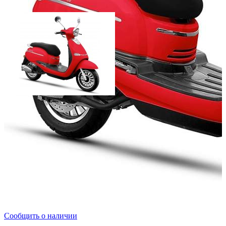
Мощность двигателя (л.с.):
Объём двигателя (куб.см):
Тактность двигателя:
2
Число цилиндров:
1
Тип охлаждения:
Воздушный
Тип стартера:
электрический
Масса (кг):
Добавить к сравнению
Нет в наличии
Сообщить о наличии