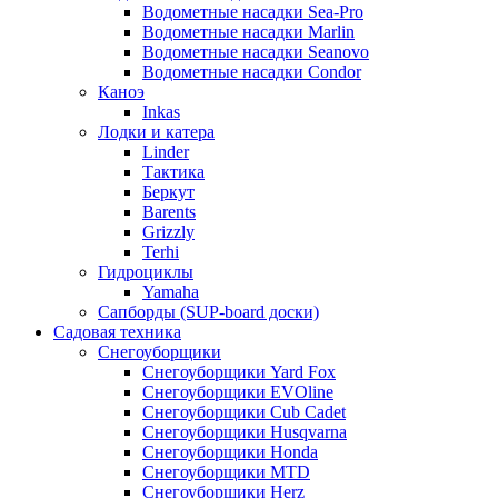
Водометные насадки Sea-Pro
Водометные насадки Marlin
Водометные насадки Seanovo
Водометные насадки Condor
Каноэ
Inkas
Лодки и катера
Linder
Тактика
Беркут
Barents
Grizzly
Terhi
Гидроциклы
Yamaha
Сапборды (SUP-board доски)
Садовая техника
Снегоуборщики
Снегоуборщики Yard Fox
Снегоуборщики EVOline
Снегоуборщики Cub Cadet
Снегоуборщики Husqvarna
Снегоуборщики Honda
Снегоуборщики MTD
Снегоуборщики Herz