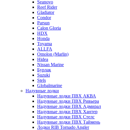
Seanovo
Reef Rider
Gladiator
Condor
Parsun
Calon Gloria
HDX
Honda
Toyama
ALLFA
Omolon (Marlin)
Hidea
Nissan Marine
Бурлак
Suzuki
Stels
Globalmarine
Надувные лодки
Надувные лодки ПВХ АКВА
Надувные лодки ПВХ Ривьера
Надувные лодки ПВХ Адмирал
Надувные лодки ПВХ Хантер
Надувные лодки ПВХ Стелс
Надувные лодки ПВХ Таймень
Лодки RIB Tornado Angler