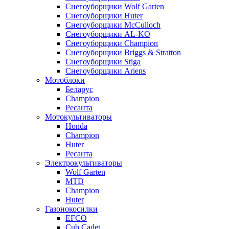
Снегоуборщики Wolf Garten
Снегоуборщики Huter
Снегоуборщики McCulloch
Снегоуборщики AL-KO
Снегоуборщики Champion
Снегоуборщики Briggs & Stratton
Снегоуборщики Stiga
Снегоуборщики Ariens
Мотоблоки
Беларус
Champion
Ресанта
Мотокультиваторы
Honda
Champion
Huter
Ресанта
Электрокультиваторы
Wolf Garten
MTD
Champion
Huter
Газонокосилки
EFCO
Cub Cadet