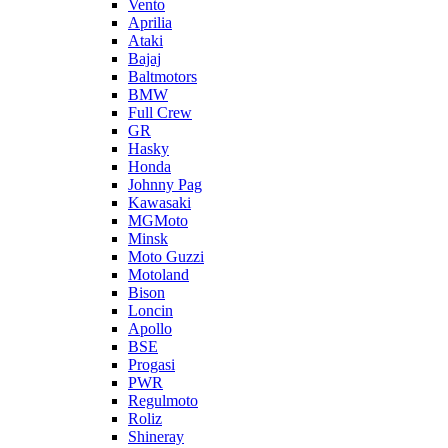
Vento
Aprilia
Ataki
Bajaj
Baltmotors
BMW
Full Crew
GR
Hasky
Honda
Johnny Pag
Kawasaki
MGMoto
Minsk
Moto Guzzi
Motoland
Bison
Loncin
Apollo
BSE
Progasi
PWR
Regulmoto
Roliz
Shineray