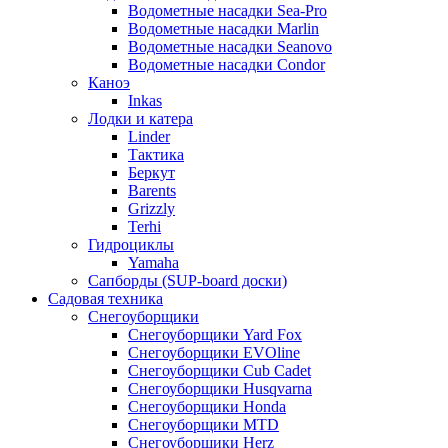
Водометные насадки Sea-Pro
Водометные насадки Marlin
Водометные насадки Seanovo
Водометные насадки Condor
Каноэ
Inkas
Лодки и катера
Linder
Тактика
Беркут
Barents
Grizzly
Terhi
Гидроциклы
Yamaha
Сапборды (SUP-board доски)
Садовая техника
Снегоуборщики
Снегоуборщики Yard Fox
Снегоуборщики EVOline
Снегоуборщики Cub Cadet
Снегоуборщики Husqvarna
Снегоуборщики Honda
Снегоуборщики MTD
Снегоуборщики Herz