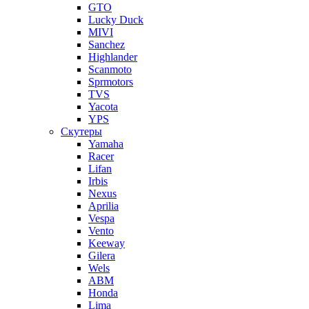
GTO
Lucky Duck
MIVI
Sanchez
Highlander
Scanmoto
Sprmotors
TVS
Yacota
YPS
Скутеры
Yamaha
Racer
Lifan
Irbis
Nexus
Aprilia
Vespa
Vento
Keeway
Gilera
Wels
ABM
Honda
Lima