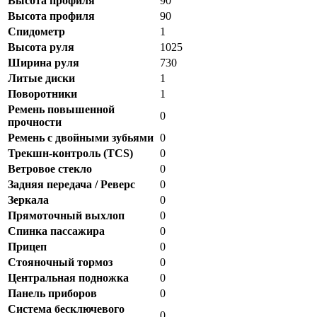
Высота профиля
90
Высота профиля
90
Спидометр
1
Высота руля
1025
Ширина руля
730
Литые диски
1
Поворотники
1
Ремень повышенной
0
прочности
Ремень с двойными зубьями
0
Трекшн-контроль (TCS)
0
Ветровое стекло
0
Задняя передача / Реверс
0
Зеркала
0
Прямоточный выхлоп
0
Спинка пассажира
0
Прицеп
0
Стояночный тормоз
0
Центральная подножка
0
Панель приборов
0
Система бесключевого
0