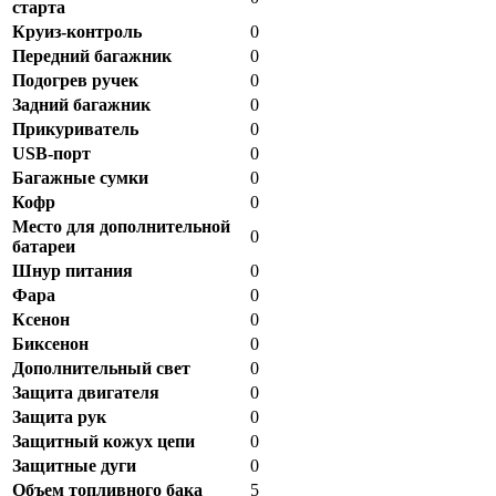
старта
Круиз-контроль
0
Передний багажник
0
Подогрев ручек
0
Задний багажник
0
Прикуриватель
0
USB-порт
0
Багажные сумки
0
Кофр
0
Место для дополнительной
0
батареи
Шнур питания
0
Фара
0
Ксенон
0
Биксенон
0
Дополнительный свет
0
Защита двигателя
0
Защита рук
0
Защитный кожух цепи
0
Защитные дуги
0
Объем топливного бака
5