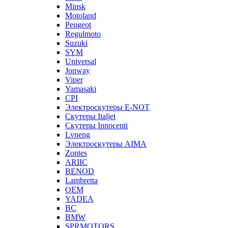
Minsk
Motoland
Peugeot
Regulmoto
Suzuki
SYM
Universal
Jonway
Viper
Yamasaki
CPI
Электроскутеры E-NOT
Скутеры Italjet
Скутеры Innocenti
Lvneng
Электроскутеры AIMA
Zontes
ARIIC
BENOD
Lambretta
OEM
YADEA
BC
BMW
SPRMOTORS