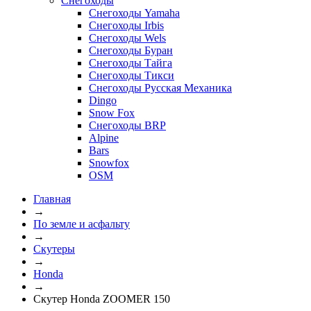
Снегоходы
Снегоходы Yamaha
Снегоходы Irbis
Снегоходы Wels
Снегоходы Буран
Снегоходы Тайга
Снегоходы Тикси
Снегоходы Русская Механика
Dingo
Snow Fox
Снегоходы BRP
Alpine
Bars
Snowfox
OSM
Главная
→
По земле и асфальту
→
Скутеры
→
Honda
→
Скутер Honda ZOOMER 150