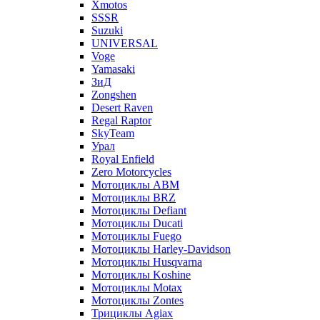
Xmotos
SSSR
Suzuki
UNIVERSAL
Voge
Yamasaki
ЗиД
Zongshen
Desert Raven
Regal Raptor
SkyTeam
Урал
Royal Enfield
Zero Motorcycles
Мотоциклы ABM
Мотоциклы BRZ
Мотоциклы Defiant
Мотоциклы Ducati
Мотоциклы Fuego
Мотоциклы Harley-Davidson
Мотоциклы Husqvarna
Мотоциклы Koshine
Мотоциклы Motax
Мотоциклы Zontes
Трициклы Agiax