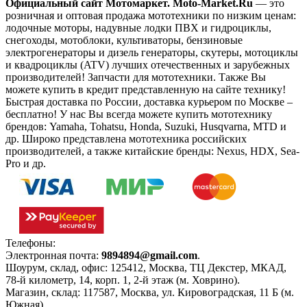
Официальный сайт Мотомаркет.
Moto-Market.Ru
— это
розничная и оптовая продажа мототехники по низким ценам:
лодочные моторы, надувные лодки ПВХ и гидроциклы,
снегоходы, мотоблоки, культиваторы, бензиновые
электрогенераторы и дизель генераторы, скутеры, мотоциклы
и квадроциклы (ATV) лучших отечественных и зарубежных
производителей! Запчасти для мототехники. Также Вы
можете купить в кредит представленную на сайте технику!
Быстрая доставка по России, доставка курьером по Москве –
бесплатно!
У нас Вы всегда можете купить мототехнику
брендов: Yamaha, Tohatsu, Honda, Suzuki, Husqvarna, MTD и
др. Широко представлена мототехника российских
производителей, а также китайские бренды: Nexus, HDX, Sea-
Pro и др.
Телефоны:
+7(495)966-18-10
Электронная почта:
9894894@gmail.com
.
Шоурум, склад, офис:
125412
,
Москва
,
ТЦ Декстер, МКАД,
78-й километр, 14, корп. 1, 2-й этаж (м. Ховрино)
.
Магазин, склад:
117587
,
Москва
,
ул. Кировоградская, 11 Б (м.
Южная)
.