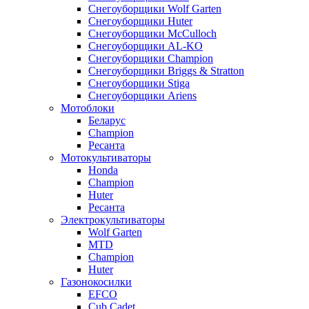
Снегоуборщики Wolf Garten
Снегоуборщики Huter
Снегоуборщики McCulloch
Снегоуборщики AL-KO
Снегоуборщики Champion
Снегоуборщики Briggs & Stratton
Снегоуборщики Stiga
Снегоуборщики Ariens
Мотоблоки
Беларус
Champion
Ресанта
Мотокультиваторы
Honda
Champion
Huter
Ресанта
Электрокультиваторы
Wolf Garten
MTD
Champion
Huter
Газонокосилки
EFCO
Cub Cadet