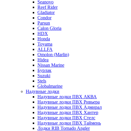
Seanovo
Reef Rider
Gladiator
Condor
Parsun
Calon Gloria
HDX
Honda
Toyama
ALLFA
Omolon (Marlin)
Hidea
Nissan Marine
Бурлак
Suzuki
Stels
Globalmarine
Надувные лодки
Надувные лодки ПВХ АКВА
Надувные лодки ПВХ Ривьера
Надувные лодки ПВХ Адмирал
Надувные лодки ПВХ Хантер
Надувные лодки ПВХ Стелс
Надувные лодки ПВХ Таймень
Лодки RIB Tornado Angler