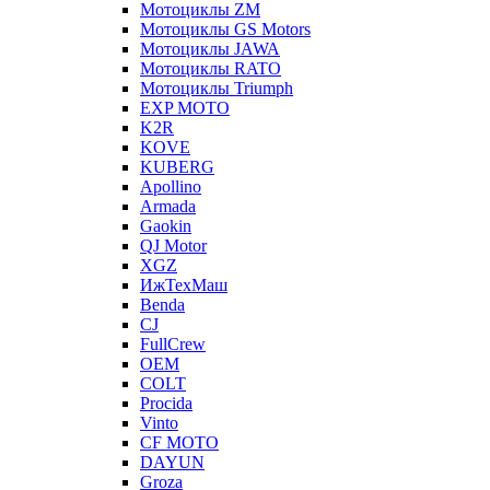
Мотоциклы ZM
Мотоциклы GS Motors
Мотоциклы JAWA
Мотоциклы RATO
Мотоциклы Triumph
EXP MOTO
K2R
KOVE
KUBERG
Apollino
Armada
Gaokin
QJ Motor
XGZ
ИжТехМаш
Benda
CJ
FullCrew
OEM
COLT
Procida
Vinto
CF MOTO
DAYUN
Groza