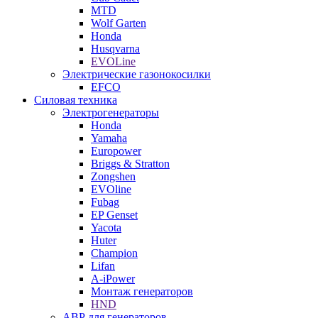
MTD
Wolf Garten
Honda
Husqvarna
EVOLine
Электрические газонокосилки
EFCO
Силовая техника
Электрогенераторы
Honda
Yamaha
Europower
Briggs & Stratton
Zongshen
EVOline
Fubag
EP Genset
Yacota
Huter
Champion
Lifan
A-iPower
Монтаж генераторов
HND
АВР для генераторов