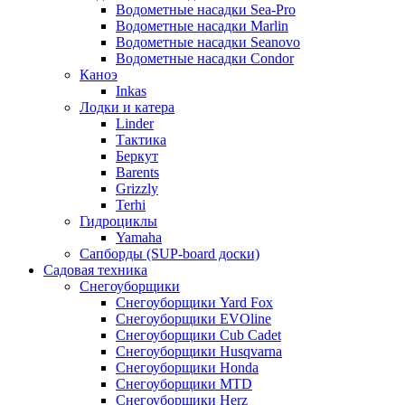
Водометные насадки Sea-Pro
Водометные насадки Marlin
Водометные насадки Seanovo
Водометные насадки Condor
Каноэ
Inkas
Лодки и катера
Linder
Тактика
Беркут
Barents
Grizzly
Terhi
Гидроциклы
Yamaha
Сапборды (SUP-board доски)
Садовая техника
Снегоуборщики
Снегоуборщики Yard Fox
Снегоуборщики EVOline
Снегоуборщики Cub Cadet
Снегоуборщики Husqvarna
Снегоуборщики Honda
Снегоуборщики MTD
Снегоуборщики Herz