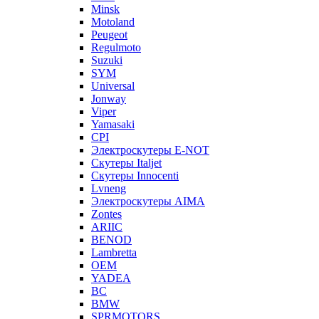
Minsk
Motoland
Peugeot
Regulmoto
Suzuki
SYM
Universal
Jonway
Viper
Yamasaki
CPI
Электроскутеры E-NOT
Скутеры Italjet
Скутеры Innocenti
Lvneng
Электроскутеры AIMA
Zontes
ARIIC
BENOD
Lambretta
OEM
YADEA
BC
BMW
SPRMOTORS