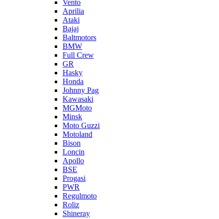
Vento
Aprilia
Ataki
Bajaj
Baltmotors
BMW
Full Crew
GR
Hasky
Honda
Johnny Pag
Kawasaki
MGMoto
Minsk
Moto Guzzi
Motoland
Bison
Loncin
Apollo
BSE
Progasi
PWR
Regulmoto
Roliz
Shineray