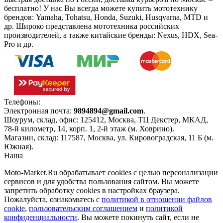
бесплатно!
У нас Вы всегда можете купить мототехнику
брендов: Yamaha, Tohatsu, Honda, Suzuki, Husqvarna, MTD и
др. Широко представлена мототехника российских
производителей, а также китайские бренды: Nexus, HDX, Sea-
Pro и др.
Телефоны:
+7(495)966-18-10
Электронная почта:
9894894@gmail.com
.
Шоурум, склад, офис:
125412
,
Москва
,
ТЦ Декстер, МКАД,
78-й километр, 14, корп. 1, 2-й этаж (м. Ховрино)
.
Магазин, склад:
117587
,
Москва
,
ул. Кировоградская, 11 Б (м.
Южная)
.
Наша
Политика конфиденциальности
Moto-Market.Ru обрабатывает сookies с целью персонализации
сервисов и для удобства пользования сайтом. Вы можете
запретить обработку сookies в настройках браузера.
Пожалуйста, ознакомьтесь с
политикой в отношении файлов
cookie
,
пользовательским соглашением
и
политикой
конфиденциальности
. Вы можете покинуть сайт, если не