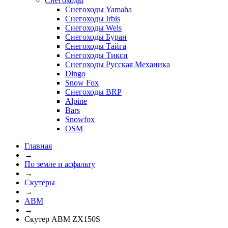
Снегоходы
Снегоходы Yamaha
Снегоходы Irbis
Снегоходы Wels
Снегоходы Буран
Снегоходы Тайга
Снегоходы Тикси
Снегоходы Русская Механика
Dingo
Snow Fox
Снегоходы BRP
Alpine
Bars
Snowfox
OSM
Главная
→
По земле и асфальту
→
Скутеры
→
ABM
→
Скутер ABM ZX150S