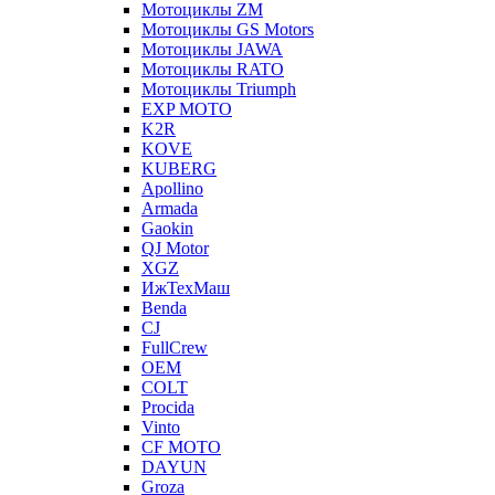
Мотоциклы ZM
Мотоциклы GS Motors
Мотоциклы JAWA
Мотоциклы RATO
Мотоциклы Triumph
EXP MOTO
K2R
KOVE
KUBERG
Apollino
Armada
Gaokin
QJ Motor
XGZ
ИжТехМаш
Benda
CJ
FullCrew
OEM
COLT
Procida
Vinto
CF MOTO
DAYUN
Groza