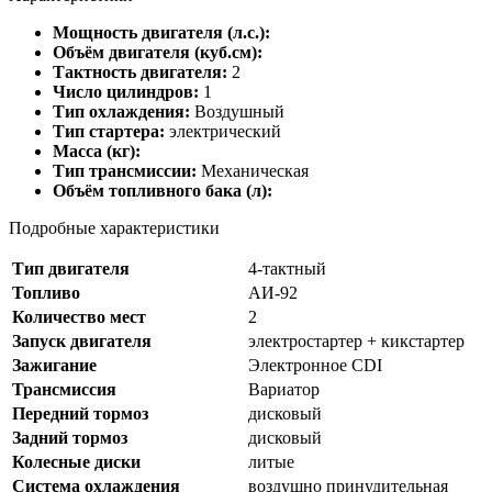
Мощность двигателя (л.с.):
Объём двигателя (куб.см):
Тактность двигателя:
2
Число цилиндров:
1
Тип охлаждения:
Воздушный
Тип стартера:
электрический
Масса (кг):
Тип трансмиссии:
Механическая
Объём топливного бака (л):
Подробные характеристики
Тип двигателя
4-тактный
Топливо
АИ-92
Количество мест
2
Запуск двигателя
электростартер + кикстартер
Зажигание
Электронное CDI
Трансмиссия
Вариатор
Передний тормоз
дисковый
Задний тормоз
дисковый
Колесные диски
литые
Система охлаждения
воздушно принудительная