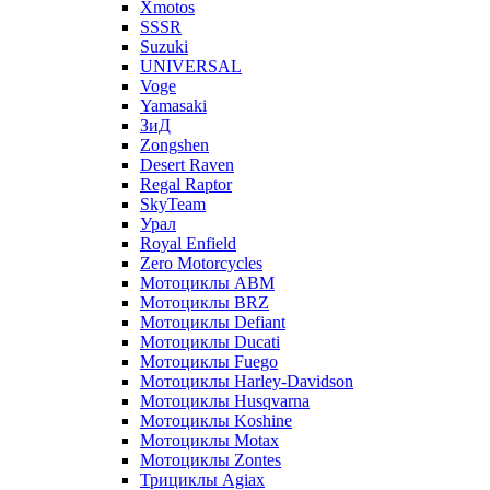
Xmotos
SSSR
Suzuki
UNIVERSAL
Voge
Yamasaki
ЗиД
Zongshen
Desert Raven
Regal Raptor
SkyTeam
Урал
Royal Enfield
Zero Motorcycles
Мотоциклы ABM
Мотоциклы BRZ
Мотоциклы Defiant
Мотоциклы Ducati
Мотоциклы Fuego
Мотоциклы Harley-Davidson
Мотоциклы Husqvarna
Мотоциклы Koshine
Мотоциклы Motax
Мотоциклы Zontes
Трициклы Agiax