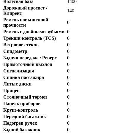
Колесная база
1400
Дорожный просвет /
140
Клиренс
Ремень повышенной
0
прочности
Ремень с двойными зубьями
0
Трекшн-контроль (TCS)
0
Ветровое стекло
0
Спидометр
0
Задняя передача / Реверс
0
Прямоточный выхлоп
0
Сигнализация
0
Спинка пассажира
0
Литые диски
0
Прицеп
0
Стояночный тормоз
0
Панель приборов
0
Круиз-контроль
0
Передний багажник
0
Подогрев ручек
0
Задний багажник
0