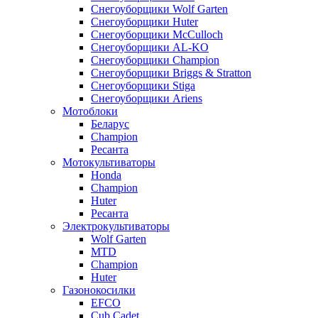
Снегоуборщики Wolf Garten
Снегоуборщики Huter
Снегоуборщики McCulloch
Снегоуборщики AL-KO
Снегоуборщики Champion
Снегоуборщики Briggs & Stratton
Снегоуборщики Stiga
Снегоуборщики Ariens
Мотоблоки
Беларус
Champion
Ресанта
Мотокультиваторы
Honda
Champion
Huter
Ресанта
Электрокультиваторы
Wolf Garten
MTD
Champion
Huter
Газонокосилки
EFCO
Cub Cadet