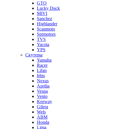
GTO
Lucky Duck
MIVI
Sanchez
Highlander
Scanmoto
Sprmotors
TVS
Yacota
YPS
Скутеры
Yamaha
Racer
Lifan
Irbis
Nexus
Aprilia
Vespa
Vento
Keeway
Gilera
Wels
ABM
Honda
Lima