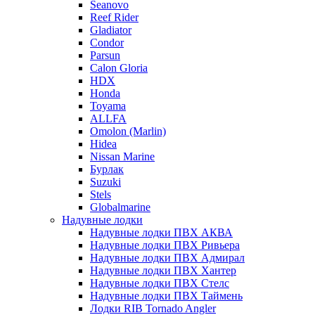
Seanovo
Reef Rider
Gladiator
Condor
Parsun
Calon Gloria
HDX
Honda
Toyama
ALLFA
Omolon (Marlin)
Hidea
Nissan Marine
Бурлак
Suzuki
Stels
Globalmarine
Надувные лодки
Надувные лодки ПВХ АКВА
Надувные лодки ПВХ Ривьера
Надувные лодки ПВХ Адмирал
Надувные лодки ПВХ Хантер
Надувные лодки ПВХ Стелс
Надувные лодки ПВХ Таймень
Лодки RIB Tornado Angler