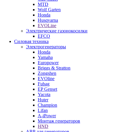
MTD
Wolf Garten
Honda
Husqvarna
EVOLine
Электрические газонокосилки
EFCO
Силовая техника
Электрогенераторы
Honda
Yamaha
Europower
Briggs & Stratton
Zongshen
EVOline
Fubag
EP Genset
Yacota
Huter
Champion
Lifan
A-iPower
Монтаж генераторов
HND
АВР для генераторов