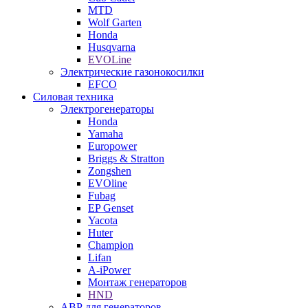
MTD
Wolf Garten
Honda
Husqvarna
EVOLine
Электрические газонокосилки
EFCO
Силовая техника
Электрогенераторы
Honda
Yamaha
Europower
Briggs & Stratton
Zongshen
EVOline
Fubag
EP Genset
Yacota
Huter
Champion
Lifan
A-iPower
Монтаж генераторов
HND
АВР для генераторов