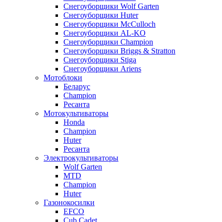
Снегоуборщики Wolf Garten
Снегоуборщики Huter
Снегоуборщики McCulloch
Снегоуборщики AL-KO
Снегоуборщики Champion
Снегоуборщики Briggs & Stratton
Снегоуборщики Stiga
Снегоуборщики Ariens
Мотоблоки
Беларус
Champion
Ресанта
Мотокультиваторы
Honda
Champion
Huter
Ресанта
Электрокультиваторы
Wolf Garten
MTD
Champion
Huter
Газонокосилки
EFCO
Cub Cadet