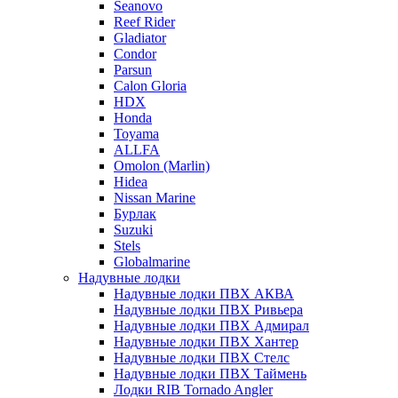
Seanovo
Reef Rider
Gladiator
Condor
Parsun
Calon Gloria
HDX
Honda
Toyama
ALLFA
Omolon (Marlin)
Hidea
Nissan Marine
Бурлак
Suzuki
Stels
Globalmarine
Надувные лодки
Надувные лодки ПВХ АКВА
Надувные лодки ПВХ Ривьера
Надувные лодки ПВХ Адмирал
Надувные лодки ПВХ Хантер
Надувные лодки ПВХ Стелс
Надувные лодки ПВХ Таймень
Лодки RIB Tornado Angler