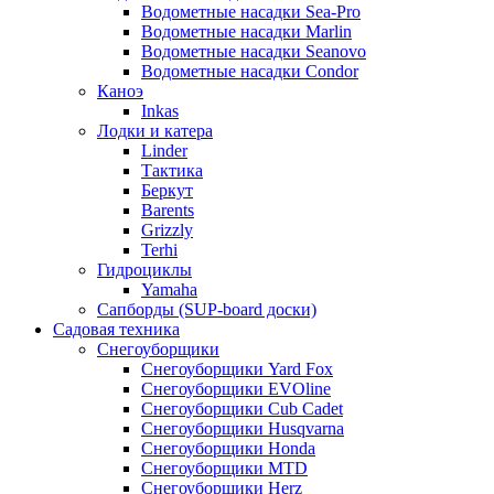
Водометные насадки Sea-Pro
Водометные насадки Marlin
Водометные насадки Seanovo
Водометные насадки Condor
Каноэ
Inkas
Лодки и катера
Linder
Тактика
Беркут
Barents
Grizzly
Terhi
Гидроциклы
Yamaha
Сапборды (SUP-board доски)
Садовая техника
Снегоуборщики
Снегоуборщики Yard Fox
Снегоуборщики EVOline
Снегоуборщики Cub Cadet
Снегоуборщики Husqvarna
Снегоуборщики Honda
Снегоуборщики MTD
Снегоуборщики Herz