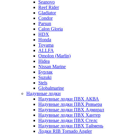
Seanovo
Reef Rider
Gladiator
Condor
Parsun
Calon Gloria
HDX
Honda
Toyama
ALLFA
Omolon (Marlin)
Hidea
Nissan Marine
Бурлак
Suzuki
Stels
Globalmarine
Надувные лодки
Надувные лодки ПВХ АКВА
Надувные лодки ПВХ Ривьера
Надувные лодки ПВХ Адмирал
Надувные лодки ПВХ Хантер
Надувные лодки ПВХ Стелс
Надувные лодки ПВХ Таймень
Лодки RIB Tornado Angler