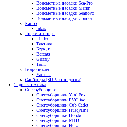
Водометные насадки Sea-Pro
Водометные насадки Marlin
Водометные насадки Seanovo
Водометные насадки Condor
Каноэ
Inkas
Лодки и катера
Linder
Тактика
Беркут
Barents
Grizzly
Terhi
Гидроциклы
Yamaha
Сапборды (SUP-board доски)
Садовая техника
Снегоуборщики
Снегоуборщики Yard Fox
Снегоуборщики EVOline
Снегоуборщики Cub Cadet
Снегоуборщики Husqvarna
Снегоуборщики Honda
Снегоуборщики MTD
Снегоуборщики Herz