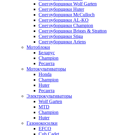
Снегоуборщики Wolf Garten
Снегоуборщики Huter
Снегоуборщики McCulloch
Снегоуборщики AL-KO
Снегоуборщики Champion
Снегоуборщики Briggs & Stratton
Снегоуборщики Stiga
Снегоуборщики Ariens
Мотоблоки
Беларус
Champion
Ресанта
Мотокультиваторы
Honda
Champion
Huter
Ресанта
Электрокультиваторы
Wolf Garten
MTD
Champion
Huter
Газонокосилки
EFCO
Cub Cadet