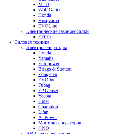
MTD
Wolf Garten
Honda
Husqvarna
EVOLine
Электрические газонокосилки
EFCO
Силовая техника
Электрогенераторы
Honda
Yamaha
Europower
Briggs & Stratton
Zongshen
EVOline
Fubag
EP Genset
Yacota
Huter
Champion
Lifan
A-iPower
Монтаж генераторов
HND
АВР для генераторов