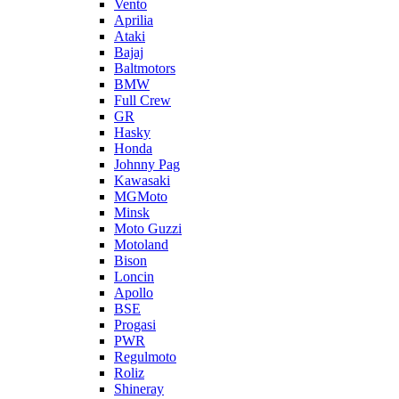
Vento
Aprilia
Ataki
Bajaj
Baltmotors
BMW
Full Crew
GR
Hasky
Honda
Johnny Pag
Kawasaki
MGMoto
Minsk
Moto Guzzi
Motoland
Bison
Loncin
Apollo
BSE
Progasi
PWR
Regulmoto
Roliz
Shineray