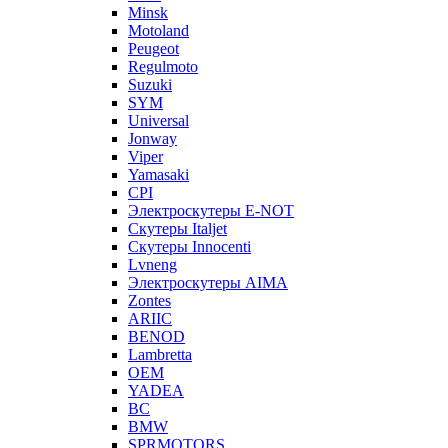
Minsk
Motoland
Peugeot
Regulmoto
Suzuki
SYM
Universal
Jonway
Viper
Yamasaki
CPI
Электроскутеры E-NOT
Скутеры Italjet
Скутеры Innocenti
Lvneng
Электроскутеры AIMA
Zontes
ARIIC
BENOD
Lambretta
OEM
YADEA
BC
BMW
SPRMOTORS