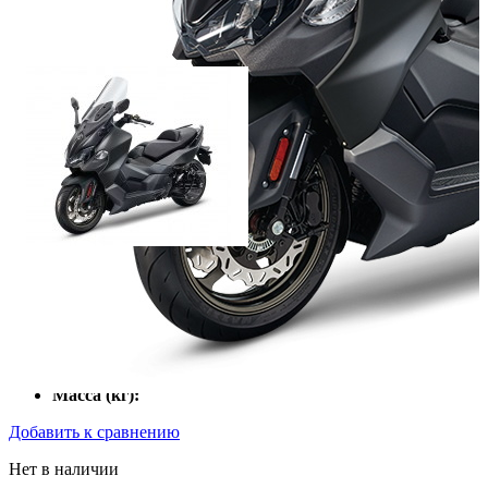
Мощность двигателя (л.с.):
Объём двигателя (куб.см):
Тактность двигателя:
2
Число цилиндров:
1
Тип охлаждения:
Воздушный
Тип стартера:
электрический
Масса (кг):
Добавить к сравнению
Нет в наличии