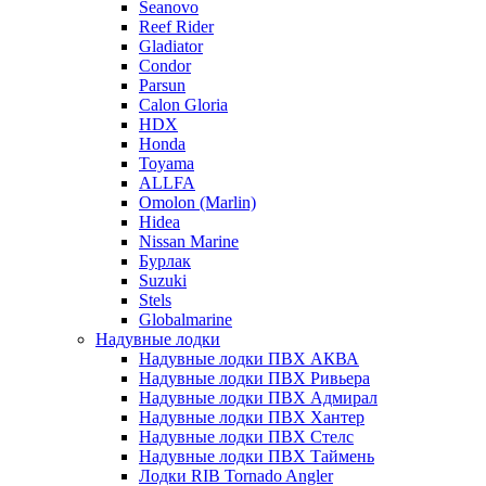
Seanovo
Reef Rider
Gladiator
Condor
Parsun
Calon Gloria
HDX
Honda
Toyama
ALLFA
Omolon (Marlin)
Hidea
Nissan Marine
Бурлак
Suzuki
Stels
Globalmarine
Надувные лодки
Надувные лодки ПВХ АКВА
Надувные лодки ПВХ Ривьера
Надувные лодки ПВХ Адмирал
Надувные лодки ПВХ Хантер
Надувные лодки ПВХ Стелс
Надувные лодки ПВХ Таймень
Лодки RIB Tornado Angler