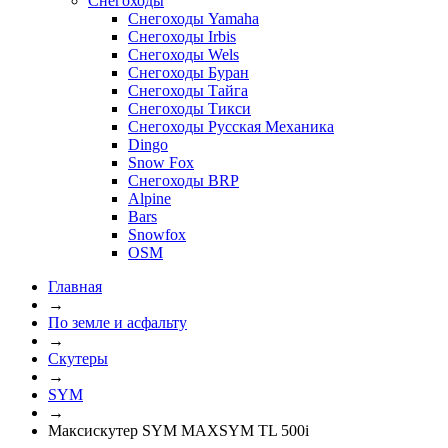
Снегоходы
Снегоходы Yamaha
Снегоходы Irbis
Снегоходы Wels
Снегоходы Буран
Снегоходы Тайга
Снегоходы Тикси
Снегоходы Русская Механика
Dingo
Snow Fox
Снегоходы BRP
Alpine
Bars
Snowfox
OSM
Главная
→
По земле и асфальту
→
Скутеры
→
SYM
→
Максискутер SYM MAXSYM TL 500i