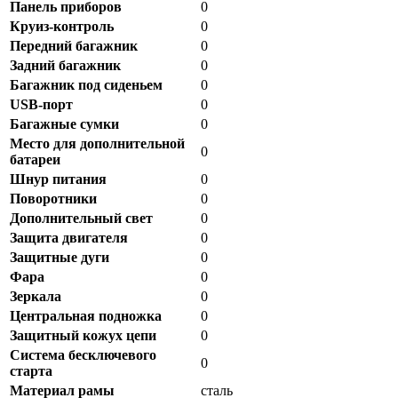
Панель приборов
0
Круиз-контроль
0
Передний багажник
0
Задний багажник
0
Багажник под сиденьем
0
USB-порт
0
Багажные сумки
0
Место для дополнительной
0
батареи
Шнур питания
0
Поворотники
0
Дополнительный свет
0
Защита двигателя
0
Защитные дуги
0
Фара
0
Зеркала
0
Центральная подножка
0
Защитный кожух цепи
0
Система бесключевого
0
старта
Материал рамы
сталь