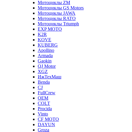
Мотоциклы ZM
Мотоциклы GS Motors
Мотоциклы JAWA
Мотоциклы RATO
Мотоциклы Triumph
EXP MOTO
K2R
KOVE
KUBERG
Apollino
Armada
Gaokin
QJ Motor
XGZ
ИжТехМаш
Benda
CJ
FullCrew
OEM
COLT
Procida
Vinto
CF MOTO
DAYUN
Groza