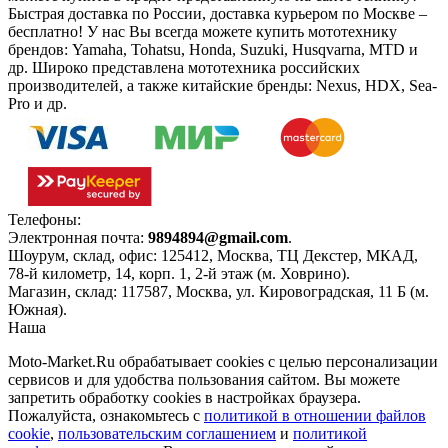
Быстрая доставка по России, доставка курьером по Москве –
бесплатно!
У нас Вы всегда можете купить мототехнику
брендов: Yamaha, Tohatsu, Honda, Suzuki, Husqvarna, MTD и
др. Широко представлена мототехника российских
производителей, а также китайские бренды: Nexus, HDX, Sea-
Pro и др.
Телефоны:
+7(495)966-18-10
Электронная почта:
9894894@gmail.com
.
Шоурум, склад, офис:
125412
,
Москва
,
ТЦ Декстер, МКАД,
78-й километр, 14, корп. 1, 2-й этаж (м. Ховрино)
.
Магазин, склад:
117587
,
Москва
,
ул. Кировоградская, 11 Б (м.
Южная)
.
Наша
Политика конфиденциальности
Moto-Market.Ru обрабатывает сookies с целью персонализации
сервисов и для удобства пользования сайтом. Вы можете
запретить обработку сookies в настройках браузера.
Пожалуйста, ознакомьтесь с
политикой в отношении файлов
cookie
,
пользовательским соглашением
и
политикой