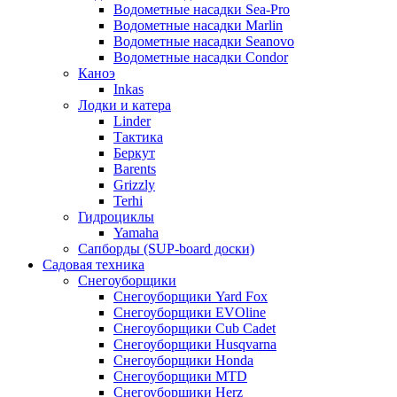
Водометные насадки Sea-Pro
Водометные насадки Marlin
Водометные насадки Seanovo
Водометные насадки Condor
Каноэ
Inkas
Лодки и катера
Linder
Тактика
Беркут
Barents
Grizzly
Terhi
Гидроциклы
Yamaha
Сапборды (SUP-board доски)
Садовая техника
Снегоуборщики
Снегоуборщики Yard Fox
Снегоуборщики EVOline
Снегоуборщики Cub Cadet
Снегоуборщики Husqvarna
Снегоуборщики Honda
Снегоуборщики MTD
Снегоуборщики Herz