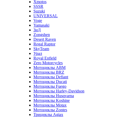
Xmotos
SSSR
Suzuki
UNIVERSAL
Voge
Yamasaki
ЗиД
Zongshen
Desert Raven
Regal Raptor
SkyTeam
Урал
Royal Enfield
Zero Motorcycles
Мотоциклы ABM
Мотоциклы BRZ
Мотоциклы Defiant
Мотоциклы Ducati
Мотоциклы Fuego
Мотоциклы Harley-Davidson
Мотоциклы Husqvarna
Мотоциклы Koshine
Мотоциклы Motax
Мотоциклы Zontes
Трициклы Agiax