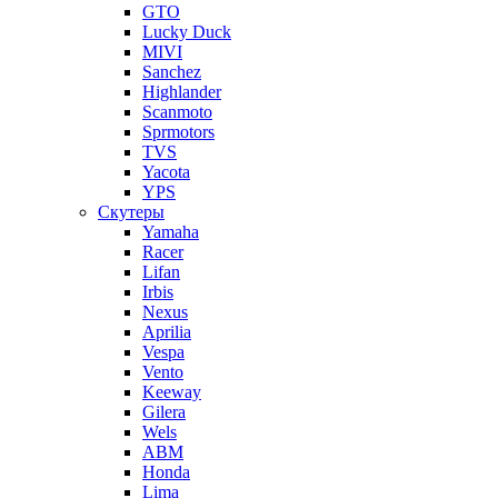
GTO
Lucky Duck
MIVI
Sanchez
Highlander
Scanmoto
Sprmotors
TVS
Yacota
YPS
Скутеры
Yamaha
Racer
Lifan
Irbis
Nexus
Aprilia
Vespa
Vento
Keeway
Gilera
Wels
ABM
Honda
Lima