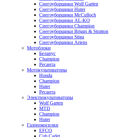
Снегоуборщики Wolf Garten
Снегоуборщики Huter
Снегоуборщики McCulloch
Снегоуборщики AL-KO
Снегоуборщики Champion
Снегоуборщики Briggs & Stratton
Снегоуборщики Stiga
Снегоуборщики Ariens
Мотоблоки
Беларус
Champion
Ресанта
Мотокультиваторы
Honda
Champion
Huter
Ресанта
Электрокультиваторы
Wolf Garten
MTD
Champion
Huter
Газонокосилки
EFCO
Cub Cadet