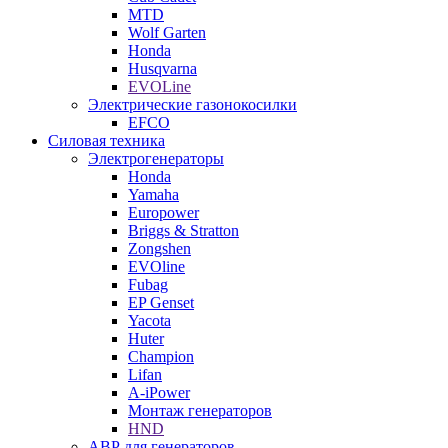
MTD
Wolf Garten
Honda
Husqvarna
EVOLine
Электрические газонокосилки
EFCO
Силовая техника
Электрогенераторы
Honda
Yamaha
Europower
Briggs & Stratton
Zongshen
EVOline
Fubag
EP Genset
Yacota
Huter
Champion
Lifan
A-iPower
Монтаж генераторов
HND
АВР для генераторов