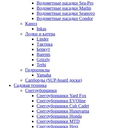
Водометные насадки Sea-Pro
Водометные насадки Marlin
Водометные насадки Seanovo
Водометные насадки Condor
Каноэ
Inkas
Лодки и катера
Linder
Тактика
Беркут
Barents
Grizzly
Terhi
Гидроциклы
Yamaha
Сапборды (SUP-board доски)
Садовая техника
Снегоуборщики
Снегоуборщики Yard Fox
Снегоуборщики EVOline
Снегоуборщики Cub Cadet
Снегоуборщики Husqvarna
Снегоуборщики Honda
Снегоуборщики MTD
Снегоуборщики Herz