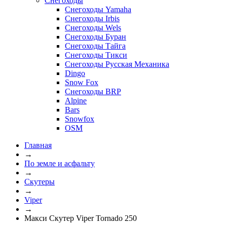
Снегоходы
Снегоходы Yamaha
Снегоходы Irbis
Снегоходы Wels
Снегоходы Буран
Снегоходы Тайга
Снегоходы Тикси
Снегоходы Русская Механика
Dingo
Snow Fox
Снегоходы BRP
Alpine
Bars
Snowfox
OSM
Главная
→
По земле и асфальту
→
Скутеры
→
Viper
→
Макси Скутер Viper Tornado 250