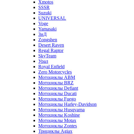
Xmotos
SSSR
Suzuki
UNIVERSAL
Voge
Yamasaki
ЗиД
Zongshen
Desert Raven
Regal Raptor
SkyTeam
Урал
Royal Enfield
Zero Motorcycles
Мотоциклы ABM
Мотоциклы BRZ
Мотоциклы Defiant
Мотоциклы Ducati
Мотоциклы Fuego
Мотоциклы Harley-Davidson
Мотоциклы Husqvarna
Мотоциклы Koshine
Мотоциклы Motax
Мотоциклы Zontes
Трициклы Agiax