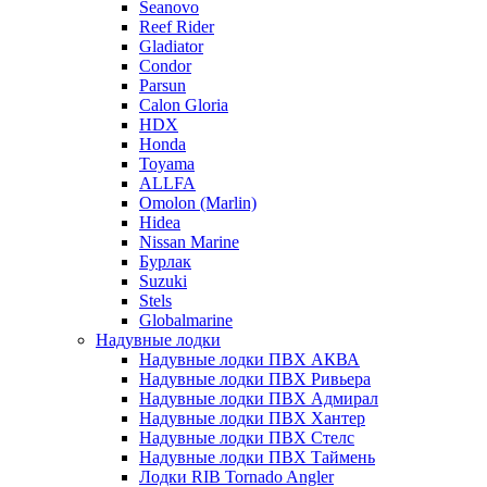
Seanovo
Reef Rider
Gladiator
Condor
Parsun
Calon Gloria
HDX
Honda
Toyama
ALLFA
Omolon (Marlin)
Hidea
Nissan Marine
Бурлак
Suzuki
Stels
Globalmarine
Надувные лодки
Надувные лодки ПВХ АКВА
Надувные лодки ПВХ Ривьера
Надувные лодки ПВХ Адмирал
Надувные лодки ПВХ Хантер
Надувные лодки ПВХ Стелс
Надувные лодки ПВХ Таймень
Лодки RIB Tornado Angler