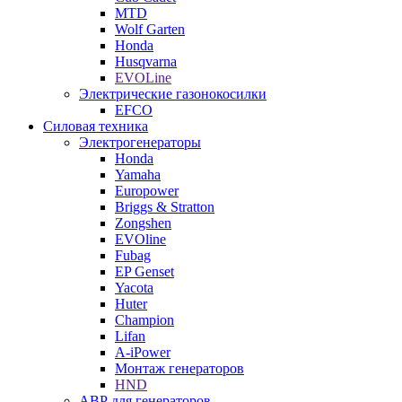
MTD
Wolf Garten
Honda
Husqvarna
EVOLine
Электрические газонокосилки
EFCO
Силовая техника
Электрогенераторы
Honda
Yamaha
Europower
Briggs & Stratton
Zongshen
EVOline
Fubag
EP Genset
Yacota
Huter
Champion
Lifan
A-iPower
Монтаж генераторов
HND
АВР для генераторов