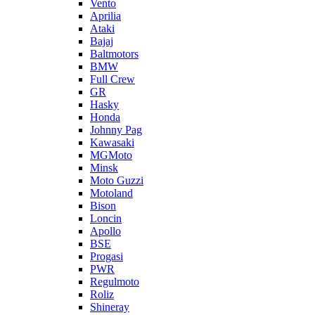
Vento
Aprilia
Ataki
Bajaj
Baltmotors
BMW
Full Crew
GR
Hasky
Honda
Johnny Pag
Kawasaki
MGMoto
Minsk
Moto Guzzi
Motoland
Bison
Loncin
Apollo
BSE
Progasi
PWR
Regulmoto
Roliz
Shineray