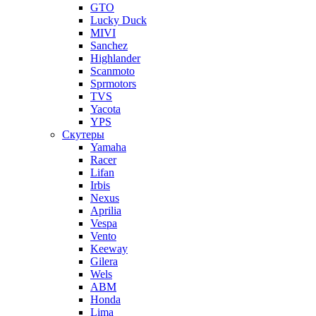
GTO
Lucky Duck
MIVI
Sanchez
Highlander
Scanmoto
Sprmotors
TVS
Yacota
YPS
Скутеры
Yamaha
Racer
Lifan
Irbis
Nexus
Aprilia
Vespa
Vento
Keeway
Gilera
Wels
ABM
Honda
Lima