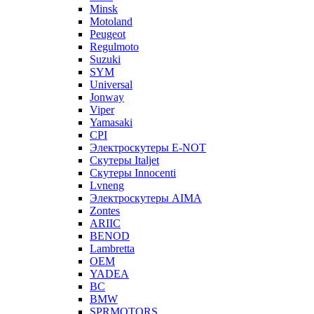
Minsk
Motoland
Peugeot
Regulmoto
Suzuki
SYM
Universal
Jonway
Viper
Yamasaki
CPI
Электроскутеры E-NOT
Скутеры Italjet
Скутеры Innocenti
Lvneng
Электроскутеры AIMA
Zontes
ARIIC
BENOD
Lambretta
OEM
YADEA
BC
BMW
SPRMOTORS