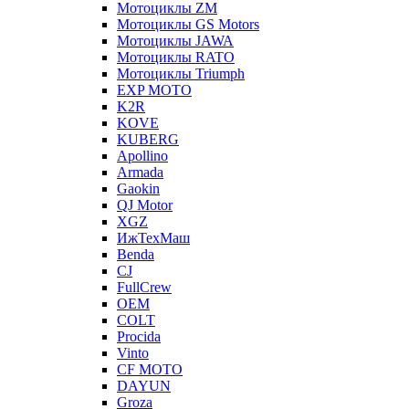
Мотоциклы ZM
Мотоциклы GS Motors
Мотоциклы JAWA
Мотоциклы RATO
Мотоциклы Triumph
EXP MOTO
K2R
KOVE
KUBERG
Apollino
Armada
Gaokin
QJ Motor
XGZ
ИжТехМаш
Benda
CJ
FullCrew
OEM
COLT
Procida
Vinto
CF MOTO
DAYUN
Groza