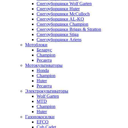
Снегоуборщики Wolf Garten
Снегоуборщики Huter
Снегоуборщики McCulloch
Снегоуборщики AL-KO
Снегоуборщики Champion
Снегоуборщики Briggs & Stratton
Снегоуборщики Stiga
Снегоуборщики Ariens
Мотоблоки
Беларус
Champion
Ресанта
Мотокультиваторы
Honda
Champion
Huter
Ресанта
Электрокультиваторы
Wolf Garten
MTD
Champion
Huter
Газонокосилки
EFCO
Cub Cadet