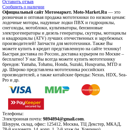
Оставить отзыв
Сообщить о наличии
Официальный сайт Мотомаркет.
Moto-Market.Ru
— это
розничная и оптовая продажа мототехники по низким ценам:
лодочные моторы, надувные лодки ПВХ и гидроциклы,
снегоходы, мотоблоки, культиваторы, бензиновые
электрогенераторы и дизель генераторы, скутеры, мотоциклы
и квадроциклы (ATV) лучших отечественных и зарубежных
производителей! Запчасти для мототехники. Также Вы
можете купить в кредит представленную на сайте технику!
Быстрая доставка по России, доставка курьером по Москве –
бесплатно!
У нас Вы всегда можете купить мототехнику
брендов: Yamaha, Tohatsu, Honda, Suzuki, Husqvarna, MTD и
др. Широко представлена мототехника российских
производителей, а также китайские бренды: Nexus, HDX, Sea-
Pro и др.
Телефоны:
+7(495)966-18-10
Электронная почта:
9894894@gmail.com
.
Шоурум, склад, офис:
125412
,
Москва
,
ТЦ Декстер, МКАД,
78-й километр, 14, корп. 1, 2-й этаж (м. Ховрино)
.