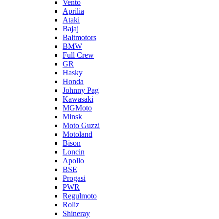
Vento
Aprilia
Ataki
Bajaj
Baltmotors
BMW
Full Crew
GR
Hasky
Honda
Johnny Pag
Kawasaki
MGMoto
Minsk
Moto Guzzi
Motoland
Bison
Loncin
Apollo
BSE
Progasi
PWR
Regulmoto
Roliz
Shineray