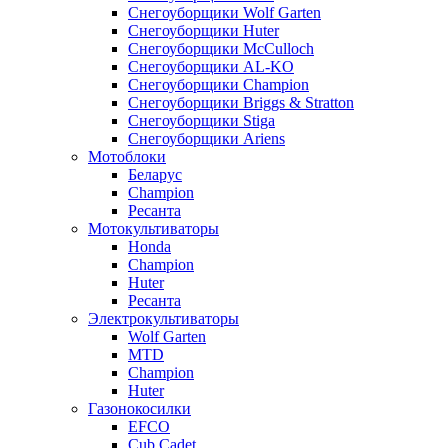
Снегоуборщики Wolf Garten
Снегоуборщики Huter
Снегоуборщики McCulloch
Снегоуборщики AL-KO
Снегоуборщики Champion
Снегоуборщики Briggs & Stratton
Снегоуборщики Stiga
Снегоуборщики Ariens
Мотоблоки
Беларус
Champion
Ресанта
Мотокультиваторы
Honda
Champion
Huter
Ресанта
Электрокультиваторы
Wolf Garten
MTD
Champion
Huter
Газонокосилки
EFCO
Cub Cadet