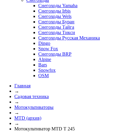
Снегоходы
Снегоходы Yamaha
Снегоходы Irbis
Снегоходы Wels
Снегоходы Буран
Снегоходы Тайга
Снегоходы Тикси
Снегоходы Русская Механика
Dingo
Snow Fox
Снегоходы BRP
Alpine
Bars
Snowfox
OSM
Главная
→
Садовая техника
→
Мотокультиваторы
→
MTD (архив)
→
Мотокультиватор MTD T 245