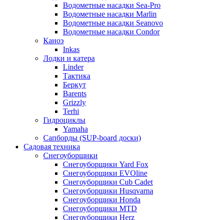
Водометные насадки Sea-Pro
Водометные насадки Marlin
Водометные насадки Seanovo
Водометные насадки Condor
Каноэ
Inkas
Лодки и катера
Linder
Тактика
Беркут
Barents
Grizzly
Terhi
Гидроциклы
Yamaha
Сапборды (SUP-board доски)
Садовая техника
Снегоуборщики
Снегоуборщики Yard Fox
Снегоуборщики EVOline
Снегоуборщики Cub Cadet
Снегоуборщики Husqvarna
Снегоуборщики Honda
Снегоуборщики MTD
Снегоуборщики Herz