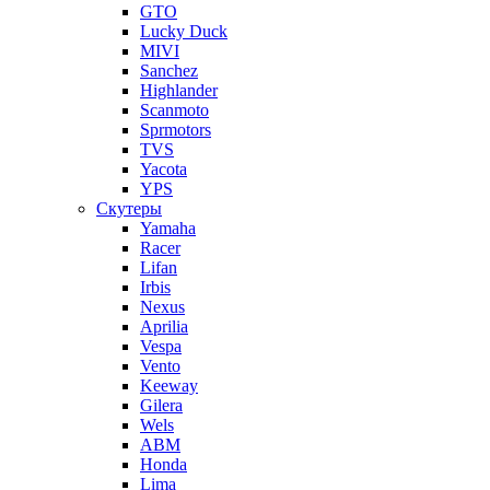
GTO
Lucky Duck
MIVI
Sanchez
Highlander
Scanmoto
Sprmotors
TVS
Yacota
YPS
Скутеры
Yamaha
Racer
Lifan
Irbis
Nexus
Aprilia
Vespa
Vento
Keeway
Gilera
Wels
ABM
Honda
Lima