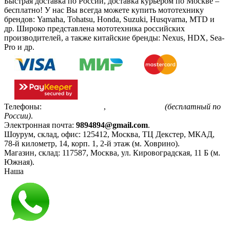
Быстрая доставка по России, доставка курьером по Москве –
бесплатно!
У нас Вы всегда можете купить мототехнику
брендов: Yamaha, Tohatsu, Honda, Suzuki, Husqvarna, MTD и
др. Широко представлена мототехника российских
производителей, а также китайские бренды: Nexus, HDX, Sea-
Pro и др.
Телефоны:
+7(495)799-85-55
,
8(800)511-48-94
(бесплатный по
России)
.
Электронная почта:
9894894@gmail.com
.
Шоурум, склад, офис:
125412
,
Москва
,
ТЦ Декстер, МКАД,
78-й километр, 14, корп. 1, 2-й этаж (м. Ховрино)
.
Магазин, склад:
117587
,
Москва
,
ул. Кировоградская, 11 Б (м.
Южная)
.
Наша
Политика конфиденциальности