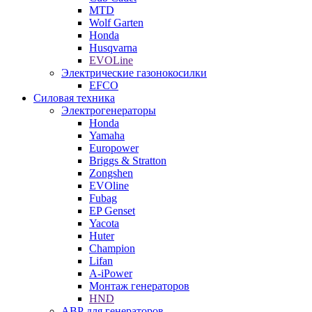
MTD
Wolf Garten
Honda
Husqvarna
EVOLine
Электрические газонокосилки
EFCO
Силовая техника
Электрогенераторы
Honda
Yamaha
Europower
Briggs & Stratton
Zongshen
EVOline
Fubag
EP Genset
Yacota
Huter
Champion
Lifan
A-iPower
Монтаж генераторов
HND
АВР для генераторов