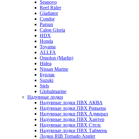
Seanovo
Reef Rider
Gladiator
Condor
Parsun
Calon Gloria
HDX
Honda
Toyama
ALLFA
Omolon (Marlin)
Hidea
Nissan Marine
Бурлак
Suzuki
Stels
Globalmarine
Надувные лодки
Надувные лодки ПВХ АКВА
Надувные лодки ПВХ Ривьера
Надувные лодки ПВХ Адмирал
Надувные лодки ПВХ Хантер
Надувные лодки ПВХ Стелс
Надувные лодки ПВХ Таймень
Лодки RIB Tornado Angler