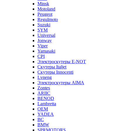
Minsk
Motoland
Peugeot
Regulmoto
Suzuki
SYM
Universal
Jonway
Viper
Yamasaki
CPI
Электроскутеры E-NOT
Скутеры Italjet
Скутеры Innocenti
Lvneng
Электроскутеры AIMA
Zontes
ARIIC
BENOD
Lambretta
OEM
YADEA
BC
BMW
SPRMOTORS