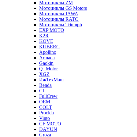
Мотоциклы ZM
Мотоциклы GS Motors
Мотоциклы JAWA
Мотоциклы RATO
Мотоциклы Triumph
EXP MOTO
K2R
KOVE
KUBERG
Apollino
Armada
Gaokin
QJ Motor
XGZ
ИжТехМаш
Benda
CJ
FullCrew
OEM
COLT
Procida
Vinto
CF MOTO
DAYUN
Groza