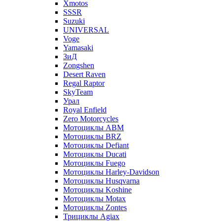
Xmotos
SSSR
Suzuki
UNIVERSAL
Voge
Yamasaki
ЗиД
Zongshen
Desert Raven
Regal Raptor
SkyTeam
Урал
Royal Enfield
Zero Motorcycles
Мотоциклы ABM
Мотоциклы BRZ
Мотоциклы Defiant
Мотоциклы Ducati
Мотоциклы Fuego
Мотоциклы Harley-Davidson
Мотоциклы Husqvarna
Мотоциклы Koshine
Мотоциклы Motax
Мотоциклы Zontes
Трициклы Agiax