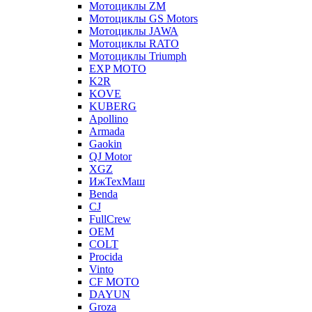
Мотоциклы ZM
Мотоциклы GS Motors
Мотоциклы JAWA
Мотоциклы RATO
Мотоциклы Triumph
EXP MOTO
K2R
KOVE
KUBERG
Apollino
Armada
Gaokin
QJ Motor
XGZ
ИжТехМаш
Benda
CJ
FullCrew
OEM
COLT
Procida
Vinto
CF MOTO
DAYUN
Groza