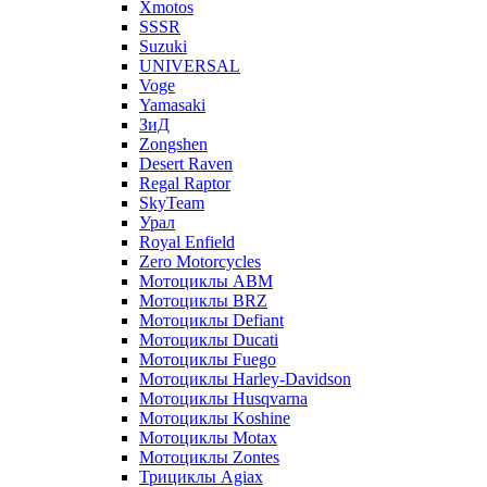
Xmotos
SSSR
Suzuki
UNIVERSAL
Voge
Yamasaki
ЗиД
Zongshen
Desert Raven
Regal Raptor
SkyTeam
Урал
Royal Enfield
Zero Motorcycles
Мотоциклы ABM
Мотоциклы BRZ
Мотоциклы Defiant
Мотоциклы Ducati
Мотоциклы Fuego
Мотоциклы Harley-Davidson
Мотоциклы Husqvarna
Мотоциклы Koshine
Мотоциклы Motax
Мотоциклы Zontes
Трициклы Agiax