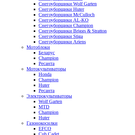
Снегоуборщики Wolf Garten
Снегоуборщики Huter
Снегоуборщики McCulloch
Снегоуборщики AL-KO
Снегоуборщики Champion
Снегоуборщики Briggs & Stratton
Снегоуборщики Stiga
Снегоуборщики Ariens
Мотоблоки
Беларус
Champion
Ресанта
Мотокультиваторы
Honda
Champion
Huter
Ресанта
Электрокультиваторы
Wolf Garten
MTD
Champion
Huter
Газонокосилки
EFCO
Cub Cadet