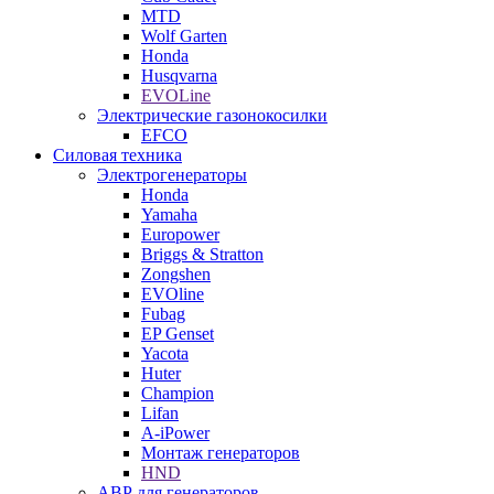
MTD
Wolf Garten
Honda
Husqvarna
EVOLine
Электрические газонокосилки
EFCO
Силовая техника
Электрогенераторы
Honda
Yamaha
Europower
Briggs & Stratton
Zongshen
EVOline
Fubag
EP Genset
Yacota
Huter
Champion
Lifan
A-iPower
Монтаж генераторов
HND
АВР для генераторов