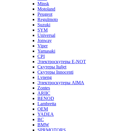
Minsk
Motoland
Peugeot
Regulmoto
Suzuki
SYM
Universal
Jonway
Viper
Yamasaki
CPI
Электроскутеры E-NOT
Скутеры Italjet
Скутеры Innocenti
Lvneng
Электроскутеры AIMA
Zontes
ARIIC
BENOD
Lambretta
OEM
YADEA
BC
BMW
SPRMOTORS