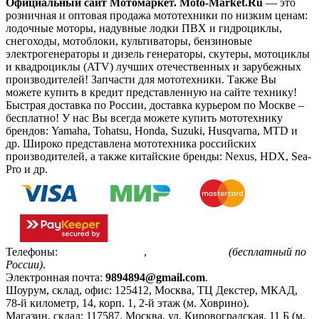
Официальный сайт Мотомаркет.
Moto-Market.Ru
— это
розничная и оптовая продажа мототехники по низким ценам:
лодочные моторы, надувные лодки ПВХ и гидроциклы,
снегоходы, мотоблоки, культиваторы, бензиновые
электрогенераторы и дизель генераторы, скутеры, мотоциклы
и квадроциклы (ATV) лучших отечественных и зарубежных
производителей! Запчасти для мототехники. Также Вы
можете купить в кредит представленную на сайте технику!
Быстрая доставка по России, доставка курьером по Москве –
бесплатно!
У нас Вы всегда можете купить мототехнику
брендов: Yamaha, Tohatsu, Honda, Suzuki, Husqvarna, MTD и
др. Широко представлена мототехника российских
производителей, а также китайские бренды: Nexus, HDX, Sea-
Pro и др.
Телефоны:
+7(495)799-85-55
,
8(800)511-48-94
(бесплатный по
России)
.
Электронная почта:
9894894@gmail.com
.
Шоурум, склад, офис:
125412
,
Москва
,
ТЦ Декстер, МКАД,
78-й километр, 14, корп. 1, 2-й этаж (м. Ховрино)
.
Магазин, склад:
117587
,
Москва
,
ул. Кировоградская, 11 Б (м.