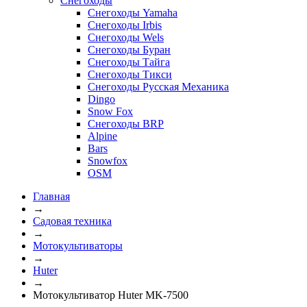
Снегоходы
Снегоходы Yamaha
Снегоходы Irbis
Снегоходы Wels
Снегоходы Буран
Снегоходы Тайга
Снегоходы Тикси
Снегоходы Русская Механика
Dingo
Snow Fox
Снегоходы BRP
Alpine
Bars
Snowfox
OSM
Главная
→
Садовая техника
→
Мотокультиваторы
→
Huter
→
Мотокультиватор Huter MK-7500