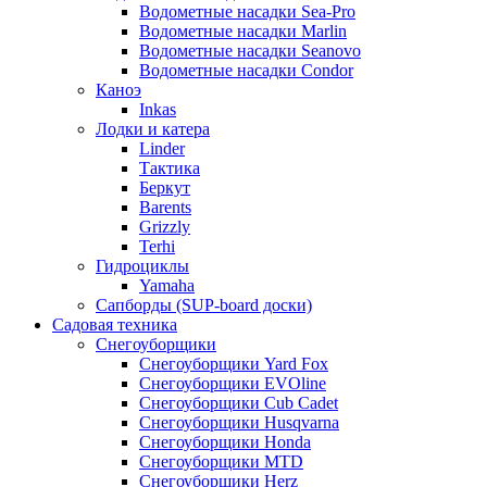
Водометные насадки Sea-Pro
Водометные насадки Marlin
Водометные насадки Seanovo
Водометные насадки Condor
Каноэ
Inkas
Лодки и катера
Linder
Тактика
Беркут
Barents
Grizzly
Terhi
Гидроциклы
Yamaha
Сапборды (SUP-board доски)
Садовая техника
Снегоуборщики
Снегоуборщики Yard Fox
Снегоуборщики EVOline
Снегоуборщики Cub Cadet
Снегоуборщики Husqvarna
Снегоуборщики Honda
Снегоуборщики MTD
Снегоуборщики Herz