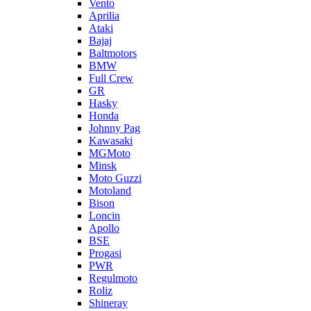
Vento
Aprilia
Ataki
Bajaj
Baltmotors
BMW
Full Crew
GR
Hasky
Honda
Johnny Pag
Kawasaki
MGMoto
Minsk
Moto Guzzi
Motoland
Bison
Loncin
Apollo
BSE
Progasi
PWR
Regulmoto
Roliz
Shineray