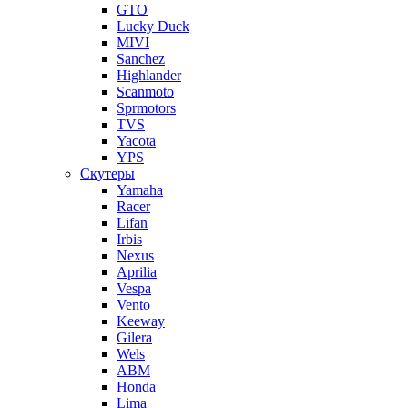
GTO
Lucky Duck
MIVI
Sanchez
Highlander
Scanmoto
Sprmotors
TVS
Yacota
YPS
Скутеры
Yamaha
Racer
Lifan
Irbis
Nexus
Aprilia
Vespa
Vento
Keeway
Gilera
Wels
ABM
Honda
Lima