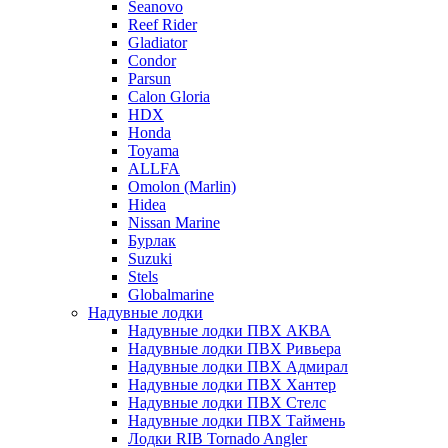
Seanovo
Reef Rider
Gladiator
Condor
Parsun
Calon Gloria
HDX
Honda
Toyama
ALLFA
Omolon (Marlin)
Hidea
Nissan Marine
Бурлак
Suzuki
Stels
Globalmarine
Надувные лодки
Надувные лодки ПВХ АКВА
Надувные лодки ПВХ Ривьера
Надувные лодки ПВХ Адмирал
Надувные лодки ПВХ Хантер
Надувные лодки ПВХ Стелс
Надувные лодки ПВХ Таймень
Лодки RIB Tornado Angler