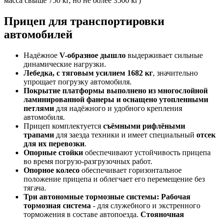
масса свыше 750 кг, но не более 3500 кг)
Прицеп для транспортировки
автомобилей
Надёжное
V-образное дышло
выдерживает сильные
динамические нагрузки.
Лебедка, с тяговым усилием 1682 кг
, значительно
упрощает погрузку автомобиля.
Покрытие платформы выполнено из многослойной
ламинированной фанеры
и оснащено утопленными
петлями
для надёжного и удобного крепления
автомобиля.
Прицеп комплектуется
съёмными рифлёными
трапами
для заезда техники и имеет специальный
отсек
для их перевозки
.
Опорные стойки
обеспечивают устойчивость прицепа
во время погрузо-разгрузочных работ.
Опорное колесо
обеспечивает горизонтальное
положение прицепа и облегчает его перемещение без
тягача.
Три автономные тормозные системы: Рабочая
тормозная система
- для служебного и экстренного
торможения в составе автопоезда.
Стояночная