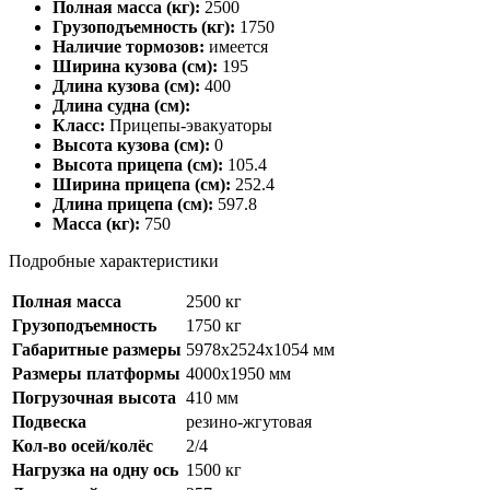
Полная масса (кг):
2500
Грузоподъемность (кг):
1750
Наличие тормозов:
имеется
Ширина кузова (см):
195
Длина кузова (см):
400
Длина судна (см):
Класс:
Прицепы-эвакуаторы
Высота кузова (см):
0
Высота прицепа (см):
105.4
Ширина прицепа (см):
252.4
Длина прицепа (см):
597.8
Масса (кг):
750
Подробные характеристики
Полная масса
2500 кг
Грузоподъемность
1750 кг
Габаритные размеры
5978x2524x1054 мм
Размеры платформы
4000x1950 мм
Погрузочная высота
410 мм
Подвеска
резино-жгутовая
Кол-во осей/колёс
2/4
Нагрузка на одну ось
1500 кг