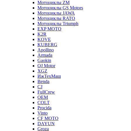
Мотоциклы ZM
Мотоциклы GS Motors
Мотоциклы JAWA
Мотоциклы RATO
Мотоциклы Triumph
EXP MOTO
K2R
KOVE
KUBERG
Apollino
Armada
Gaokin
QJ Motor
XGZ
ИжТехМаш
Benda
CJ
FullCrew
OEM
COLT
Procida
Vinto
CF MOTO
DAYUN
Groza