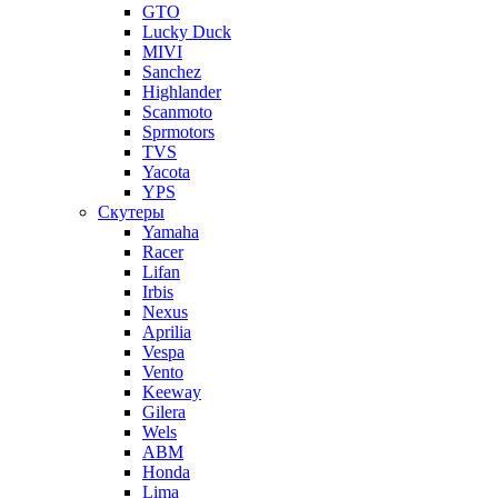
GTO
Lucky Duck
MIVI
Sanchez
Highlander
Scanmoto
Sprmotors
TVS
Yacota
YPS
Скутеры
Yamaha
Racer
Lifan
Irbis
Nexus
Aprilia
Vespa
Vento
Keeway
Gilera
Wels
ABM
Honda
Lima