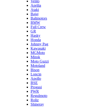
Vento
Aprilia
Ataki
Bajaj
Baltmotors
BMW
Full Crew
GR
Hasky
Honda
Johnny Pag
Kawasaki
MGMoto
Minsk
Moto Guzzi
Motoland
Bison
Loncin
Apollo
BSE
Progasi
PWR
Regulmoto
Roliz
Shineray