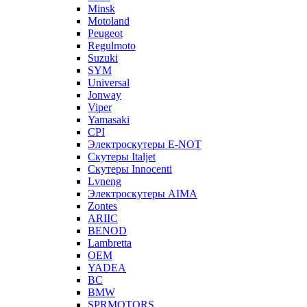
Minsk
Motoland
Peugeot
Regulmoto
Suzuki
SYM
Universal
Jonway
Viper
Yamasaki
CPI
Электроскутеры E-NOT
Скутеры Italjet
Скутеры Innocenti
Lvneng
Электроскутеры AIMA
Zontes
ARIIC
BENOD
Lambretta
OEM
YADEA
BC
BMW
SPRMOTORS