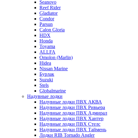
Seanovo
Reef Rider
Gladiator
Condor
Parsun
Calon Gloria
HDX
Honda
Toyama
ALLFA
Omolon (Marlin)
Hidea
Nissan Marine
Бурлак
Suzuki
Stels
Globalmarine
Надувные лодки
Надувные лодки ПВХ АКВА
Надувные лодки ПВХ Ривьера
Надувные лодки ПВХ Адмирал
Надувные лодки ПВХ Хантер
Надувные лодки ПВХ Стелс
Надувные лодки ПВХ Таймень
Лодки RIB Tornado Angler