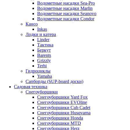
Водометные насадки Sea-Pro
Водометные насадки Marlin
Водометные насадки Seanovo
Водометные насадки Condor
Каноэ
Inkas
Лодки и катера
Linder
Тактика
Беркут
Barents
Grizzly
Terhi
Гидроциклы
Yamaha
Сапборды (SUP-board доски)
Садовая техника
Снегоуборщики
Снегоуборщики Yard Fox
Снегоуборщики EVOline
Снегоуборщики Cub Cadet
Снегоуборщики Husqvarna
Снегоуборщики Honda
Снегоуборщики MTD
Снегоуборщики Herz