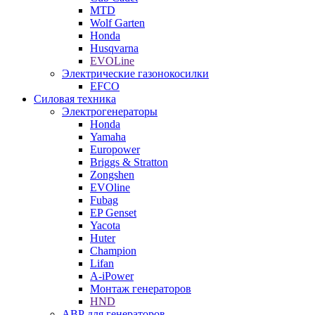
MTD
Wolf Garten
Honda
Husqvarna
EVOLine
Электрические газонокосилки
EFCO
Силовая техника
Электрогенераторы
Honda
Yamaha
Europower
Briggs & Stratton
Zongshen
EVOline
Fubag
EP Genset
Yacota
Huter
Champion
Lifan
A-iPower
Монтаж генераторов
HND
АВР для генераторов