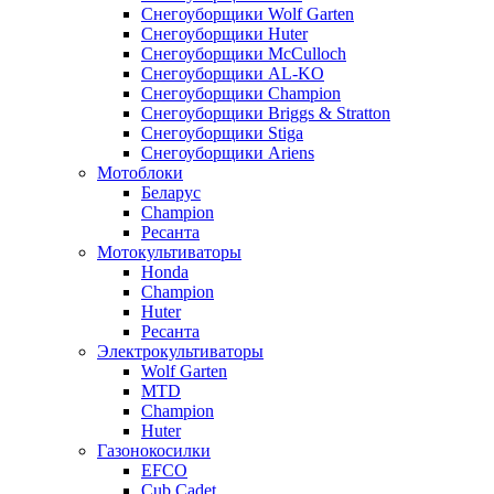
Снегоуборщики Wolf Garten
Снегоуборщики Huter
Снегоуборщики McCulloch
Снегоуборщики AL-KO
Снегоуборщики Champion
Снегоуборщики Briggs & Stratton
Снегоуборщики Stiga
Снегоуборщики Ariens
Мотоблоки
Беларус
Champion
Ресанта
Мотокультиваторы
Honda
Champion
Huter
Ресанта
Электрокультиваторы
Wolf Garten
MTD
Champion
Huter
Газонокосилки
EFCO
Cub Cadet