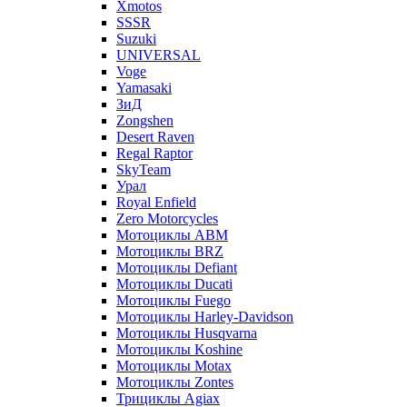
Xmotos
SSSR
Suzuki
UNIVERSAL
Voge
Yamasaki
ЗиД
Zongshen
Desert Raven
Regal Raptor
SkyTeam
Урал
Royal Enfield
Zero Motorcycles
Мотоциклы ABM
Мотоциклы BRZ
Мотоциклы Defiant
Мотоциклы Ducati
Мотоциклы Fuego
Мотоциклы Harley-Davidson
Мотоциклы Husqvarna
Мотоциклы Koshine
Мотоциклы Motax
Мотоциклы Zontes
Трициклы Agiax