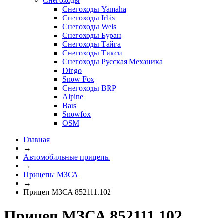
Снегоходы
Снегоходы Yamaha
Снегоходы Irbis
Снегоходы Wels
Снегоходы Буран
Снегоходы Тайга
Снегоходы Тикси
Снегоходы Русская Механика
Dingo
Snow Fox
Снегоходы BRP
Alpine
Bars
Snowfox
OSM
Главная
→
Автомобильные прицепы
→
Прицепы МЗСА
→
Прицеп МЗСА 852111.102
Прицеп МЗСА 852111.102