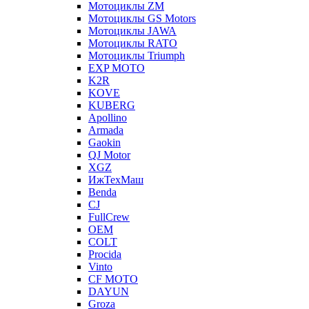
Мотоциклы ZM
Мотоциклы GS Motors
Мотоциклы JAWA
Мотоциклы RATO
Мотоциклы Triumph
EXP MOTO
K2R
KOVE
KUBERG
Apollino
Armada
Gaokin
QJ Motor
XGZ
ИжТехМаш
Benda
CJ
FullCrew
OEM
COLT
Procida
Vinto
CF MOTO
DAYUN
Groza