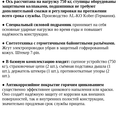
●
Ось рассчитана на нагрузку 750 кг, ступицы оборудованы
защитными колпаками, подшипники не требуют
дополнительной смазки и регулировки на протяжении
всего срока службы.
Производство AL-KO Kober (Германия).
●
Специальный силовой подрамник
принимает на себя
основные ударные нагрузки во время езды и повышает
надёжность конструкции.
●
Светотехника с герметичными байонетными разъёмами.
Жгут электропроводки убран в защитный гофрированный
кожух. Штекер 7-pin.
●
В базовую комплектацию входят:
сцепное устройство (750
кг), страховочные цепи (2 шт.), съёмная подставка дышла (1
шт.), держатель штекера (1 шт.), противооткатные упоры (2
шт.).
●
Антикоррозийное покрытие горячим цинкованием
существенно эффективнее цинкового напыления или краски.
Оно создаёт надёжную защиту от коррозии как внешних
поверхностей, так и внутренних полостей конструкции,
значительно продлевая срок службы прицепа.