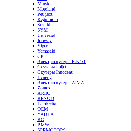
Minsk
Motoland
Peugeot
Regulmoto
Suzuki
SYM
Universal
Jonway
Viper
Yamasaki
CPI
Электроскутеры E-NOT
Скутеры Italjet
Скутеры Innocenti
Lvneng
Электроскутеры AIMA
Zontes
ARIIC
BENOD
Lambretta
OEM
YADEA
BC
BMW
SPRMOTORS