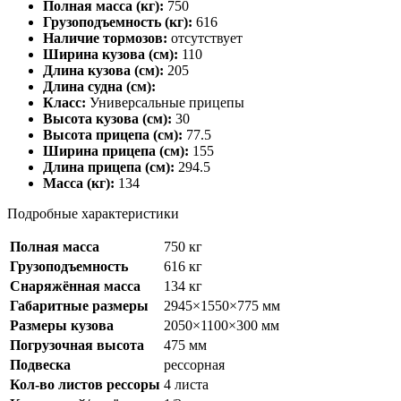
Полная масса (кг):
750
Грузоподъемность (кг):
616
Наличие тормозов:
отсутствует
Ширина кузова (см):
110
Длина кузова (см):
205
Длина судна (см):
Класс:
Универсальные прицепы
Высота кузова (см):
30
Высота прицепа (см):
77.5
Ширина прицепа (см):
155
Длина прицепа (см):
294.5
Масса (кг):
134
Подробные характеристики
Полная масса
750 кг
Грузоподъемность
616 кг
Снаряжённая масса
134 кг
Габаритные размеры
2945×1550×775 мм
Размеры кузова
2050×1100×300 мм
Погрузочная высота
475 мм
Подвеска
рессорная
Кол-во листов рессоры
4 листа