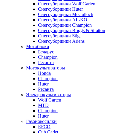
Снегоуборщики Wolf Garten
Снегоуборщики Huter
Снегоуборщики McCulloch
Снегоуборщики AL-KO
Снегоуборщики Champion
Снегоуборщики Briggs & Stratton
Снегоуборщики Stiga
Снегоуборщики Ariens
Мотоблоки
Беларус
Champion
Ресанта
Мотокультиваторы
Honda
Champion
Huter
Ресанта
Электрокультиваторы
Wolf Garten
MTD
Champion
Huter
Газонокосилки
EFCO
Cub Cadet