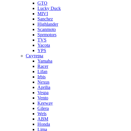
GTO
Lucky Duck
MIVI
Sanchez
Highlander
Scanmoto
Sprmotors
TVS
Yacota
YPS
Скутеры
Yamaha
Racer
Lifan
Irbis
Nexus
Aprilia
Vespa
Vento
Keeway
Gilera
Wels
ABM
Honda
Lima