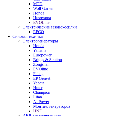
MTD
Wolf Garten
Honda
Husqvarna
EVOLine
Электрические газонокосилки
EFCO
Силовая техника
Электрогенераторы
Honda
Yamaha
Europower
Briggs & Stratton
Zongshen
EVOline
Fubag
EP Genset
Yacota
Huter
Champion
Lifan
A-iPower
Монтаж генераторов
HND
АВР для генераторов