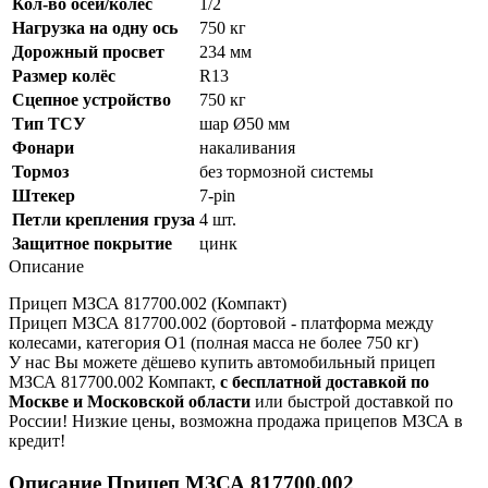
Кол-во осей/колёс
1/2
Нагрузка на одну ось
750 кг
Дорожный просвет
234 мм
Размер колёс
R13
Сцепное устройство
750 кг
Тип ТСУ
шар Ø50 мм
Фонари
накаливания
Тормоз
без тормозной системы
Штекер
7-pin
Петли крепления груза
4 шт.
Защитное покрытие
цинк
Описание
Прицеп МЗСА 817700.002 (Компакт)
Прицеп МЗСА 817700.002 (бортовой - платформа между
колесами, категория О1 (полная масса не более 750 кг)
У нас Вы можете дёшево купить автомобильный прицеп
МЗСА 817700.002 Компакт,
с бесплатной доставкой по
Москве и Московской области
или быстрой доставкой по
России! Низкие цены, возможна продажа прицепов МЗСА в
кредит!
Описание Прицеп МЗСА 817700.002