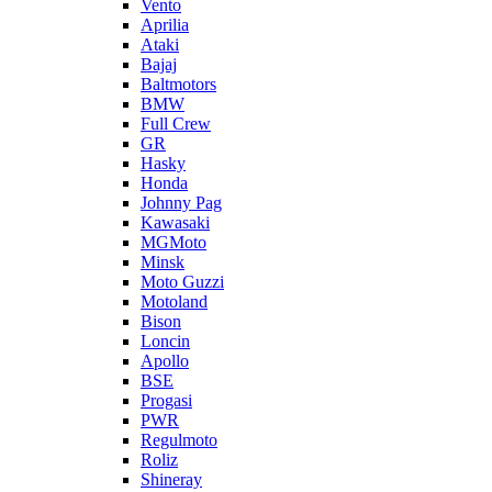
Vento
Aprilia
Ataki
Bajaj
Baltmotors
BMW
Full Crew
GR
Hasky
Honda
Johnny Pag
Kawasaki
MGMoto
Minsk
Moto Guzzi
Motoland
Bison
Loncin
Apollo
BSE
Progasi
PWR
Regulmoto
Roliz
Shineray