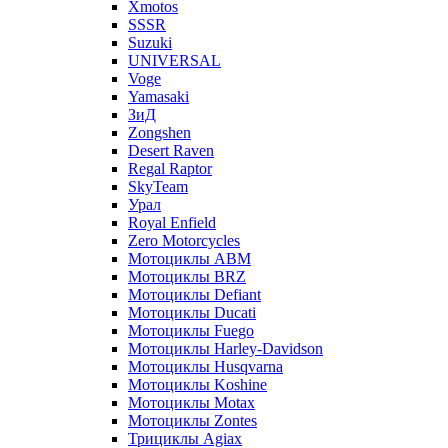
Xmotos
SSSR
Suzuki
UNIVERSAL
Voge
Yamasaki
ЗиД
Zongshen
Desert Raven
Regal Raptor
SkyTeam
Урал
Royal Enfield
Zero Motorcycles
Мотоциклы ABM
Мотоциклы BRZ
Мотоциклы Defiant
Мотоциклы Ducati
Мотоциклы Fuego
Мотоциклы Harley-Davidson
Мотоциклы Husqvarna
Мотоциклы Koshine
Мотоциклы Motax
Мотоциклы Zontes
Трициклы Agiax