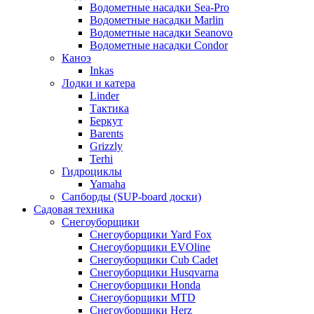
Водометные насадки Sea-Pro
Водометные насадки Marlin
Водометные насадки Seanovo
Водометные насадки Condor
Каноэ
Inkas
Лодки и катера
Linder
Тактика
Беркут
Barents
Grizzly
Terhi
Гидроциклы
Yamaha
Сапборды (SUP-board доски)
Садовая техника
Снегоуборщики
Снегоуборщики Yard Fox
Снегоуборщики EVOline
Снегоуборщики Cub Cadet
Снегоуборщики Husqvarna
Снегоуборщики Honda
Снегоуборщики MTD
Снегоуборщики Herz