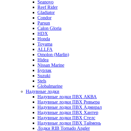
Seanovo
Reef Rider
Gladiator
Condor
Parsun
Calon Gloria
HDX
Honda
Toyama
ALLFA
Omolon (Marlin)
Hidea
Nissan Marine
Бурлак
Suzuki
Stels
Globalmarine
Надувные лодки
Надувные лодки ПВХ АКВА
Надувные лодки ПВХ Ривьера
Надувные лодки ПВХ Адмирал
Надувные лодки ПВХ Хантер
Надувные лодки ПВХ Стелс
Надувные лодки ПВХ Таймень
Лодки RIB Tornado Angler