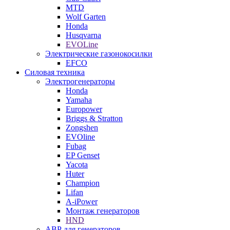
MTD
Wolf Garten
Honda
Husqvarna
EVOLine
Электрические газонокосилки
EFCO
Силовая техника
Электрогенераторы
Honda
Yamaha
Europower
Briggs & Stratton
Zongshen
EVOline
Fubag
EP Genset
Yacota
Huter
Champion
Lifan
A-iPower
Монтаж генераторов
HND
АВР для генераторов