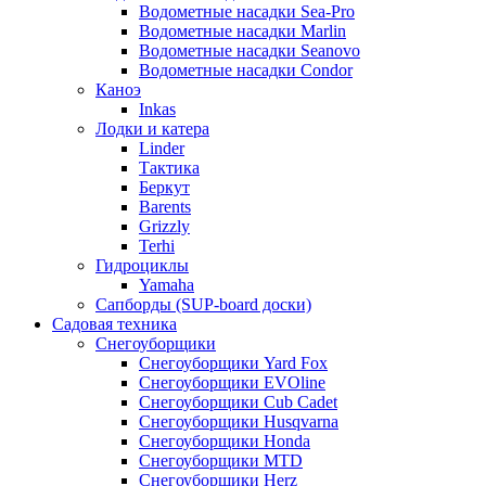
Водометные насадки Sea-Pro
Водометные насадки Marlin
Водометные насадки Seanovo
Водометные насадки Condor
Каноэ
Inkas
Лодки и катера
Linder
Тактика
Беркут
Barents
Grizzly
Terhi
Гидроциклы
Yamaha
Сапборды (SUP-board доски)
Садовая техника
Снегоуборщики
Снегоуборщики Yard Fox
Снегоуборщики EVOline
Снегоуборщики Cub Cadet
Снегоуборщики Husqvarna
Снегоуборщики Honda
Снегоуборщики MTD
Снегоуборщики Herz