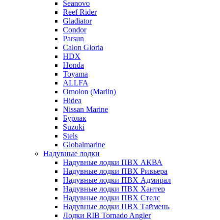
Seanovo
Reef Rider
Gladiator
Condor
Parsun
Calon Gloria
HDX
Honda
Toyama
ALLFA
Omolon (Marlin)
Hidea
Nissan Marine
Бурлак
Suzuki
Stels
Globalmarine
Надувные лодки
Надувные лодки ПВХ АКВА
Надувные лодки ПВХ Ривьера
Надувные лодки ПВХ Адмирал
Надувные лодки ПВХ Хантер
Надувные лодки ПВХ Стелс
Надувные лодки ПВХ Таймень
Лодки RIB Tornado Angler