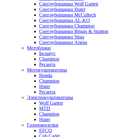
Снегоуборщики Wolf Garten
Снегоуборщики Huter
Снегоуборщики McCulloch
Снегоуборщики AL-KO
Снегоуборщики Champion
Снегоуборщики Briggs & Stratton
Снегоуборщики Stiga
Снегоуборщики Ariens
Мотоблоки
Беларус
Champion
Ресанта
Мотокультиваторы
Honda
Champion
Huter
Ресанта
Электрокультиваторы
Wolf Garten
MTD
Champion
Huter
Газонокосилки
EFCO
Cub Cadet