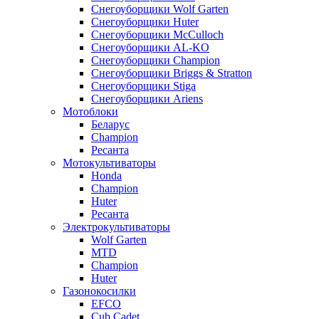
Снегоуборщики Wolf Garten
Снегоуборщики Huter
Снегоуборщики McCulloch
Снегоуборщики AL-KO
Снегоуборщики Champion
Снегоуборщики Briggs & Stratton
Снегоуборщики Stiga
Снегоуборщики Ariens
Мотоблоки
Беларус
Champion
Ресанта
Мотокультиваторы
Honda
Champion
Huter
Ресанта
Электрокультиваторы
Wolf Garten
MTD
Champion
Huter
Газонокосилки
EFCO
Cub Cadet