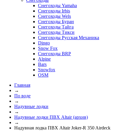
Снегоходы
Снегоходы Yamaha
Снегоходы Irbis
Снегоходы Wels
Снегоходы Буран
Снегоходы Тайга
Снегоходы Тикси
Снегоходы Русская Механика
Dingo
Snow Fox
Снегоходы BRP
Alpine
Bars
Snowfox
OSM
Главная
→
По воде
→
Надувные лодки
→
Надувные лодки ПВХ Altair (архив)
→
Надувная лодка ПВХ Altair Joker-R 350 Airdeck