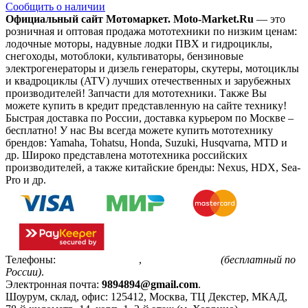
Сообщить о наличии
Официальный сайт Мотомаркет.
Moto-Market.Ru
— это
розничная и оптовая продажа мототехники по низким ценам:
лодочные моторы, надувные лодки ПВХ и гидроциклы,
снегоходы, мотоблоки, культиваторы, бензиновые
электрогенераторы и дизель генераторы, скутеры, мотоциклы
и квадроциклы (ATV) лучших отечественных и зарубежных
производителей! Запчасти для мототехники. Также Вы
можете купить в кредит представленную на сайте технику!
Быстрая доставка по России, доставка курьером по Москве –
бесплатно!
У нас Вы всегда можете купить мототехнику
брендов: Yamaha, Tohatsu, Honda, Suzuki, Husqvarna, MTD и
др. Широко представлена мототехника российских
производителей, а также китайские бренды: Nexus, HDX, Sea-
Pro и др.
Телефоны:
+7(495)799-85-55
,
8(800)511-48-94
(бесплатный по
России)
.
Электронная почта:
9894894@gmail.com
.
Шоурум, склад, офис:
125412
,
Москва
,
ТЦ Декстер, МКАД,