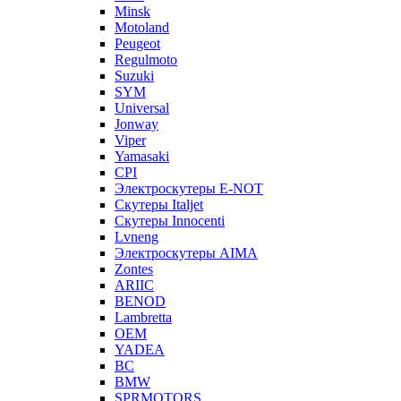
Minsk
Motoland
Peugeot
Regulmoto
Suzuki
SYM
Universal
Jonway
Viper
Yamasaki
CPI
Электроскутеры E-NOT
Скутеры Italjet
Скутеры Innocenti
Lvneng
Электроскутеры AIMA
Zontes
ARIIC
BENOD
Lambretta
OEM
YADEA
BC
BMW
SPRMOTORS