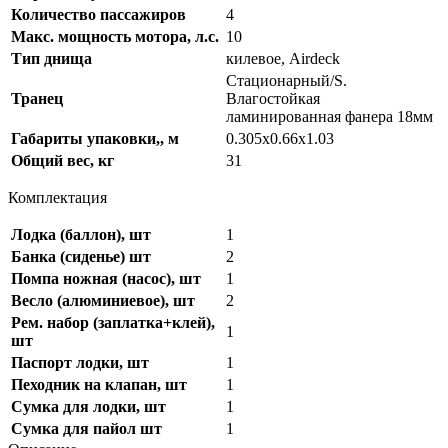
Количество пассажиров
4
Макс. мощность мотора, л.с.
10
Тип днища
килевое, Airdeck
Стационарный/S.
Транец
Влагостойкая
ламинированная фанера 18мм
Габариты упаковки,, м
0.305х0.66х1.03
Общий вес, кг
31
Комплектация
Лодка (баллон), шт
1
Банка (сиденье) шт
2
Помпа ножная (насос), шт
1
Весло (алюминиевое), шт
2
Рем. набор (заплатка+клей),
1
шт
Паспорт лодки, шт
1
Пеходник на клапан, шт
1
Сумка для лодки, шт
1
Cумка для пайол шт
1