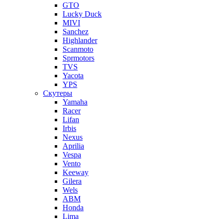
GTO
Lucky Duck
MIVI
Sanchez
Highlander
Scanmoto
Sprmotors
TVS
Yacota
YPS
Скутеры
Yamaha
Racer
Lifan
Irbis
Nexus
Aprilia
Vespa
Vento
Keeway
Gilera
Wels
ABM
Honda
Lima