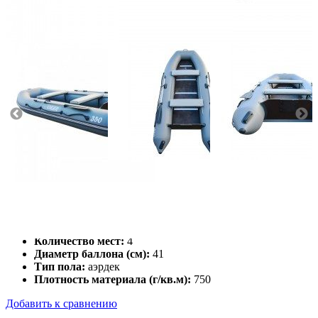
Масса (кг):
31
Макс. мощн. мотора (л.с.):
10
Грузоподъемность (кг):
430
Количество мест:
4
Диаметр баллона (см):
41
Тип пола:
аэрдек
Плотность материала (г/кв.м):
750
Добавить к сравнению