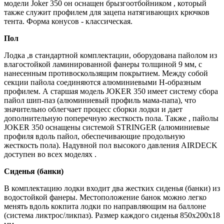
модели Joker 350 он оснащен брызгоотбойником , который
также служит профилем для зацепа натягивающих крючков
тента. Форма конусов - классическая.
Пол
Лодка ,в стандартной комплектации, оборудована пайолом из
влагостойкой ламинированной фанеры толщиной 9 мм, с
нанесенным противоскользящим покрытием. Между собой
секции пайола соединяются алюминиевыми Н-образным
профилем. А старшая модель JOKER 350 имеет систему сбора
пайол шип-паз (алюминиевый профиль мама-папа), что
значительно облегчает процесс сборки лодки и дает
дополнительную поперечную жесткость пола. Также , пайолы
JOKER 350 оснащены системой STRINGER (алюминиевые
профиля вдоль пайол, обеспечивающие продольную
жесткость пола). Надувной пол высокого давления AIRDECK
доступен во всех моделях .
Сиденья (банки)
В комплектацию лодки входит два жестких сиденья (банки) из
водостойкой фанеры. Местоположение банок можно легко
менять вдоль кокпита лодки по направляющим на баллоне
(система ликтрос/ликпаз). Размер каждого сиденья 850х200х18