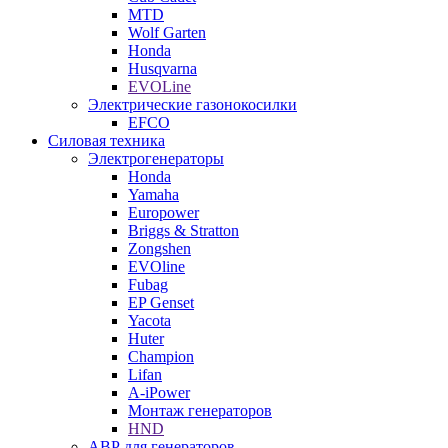
MTD
Wolf Garten
Honda
Husqvarna
EVOLine
Электрические газонокосилки
EFCO
Силовая техника
Электрогенераторы
Honda
Yamaha
Europower
Briggs & Stratton
Zongshen
EVOline
Fubag
EP Genset
Yacota
Huter
Champion
Lifan
A-iPower
Монтаж генераторов
HND
АВР для генераторов