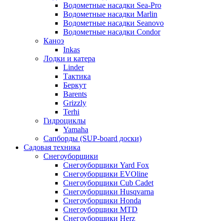
Водометные насадки Sea-Pro
Водометные насадки Marlin
Водометные насадки Seanovo
Водометные насадки Condor
Каноэ
Inkas
Лодки и катера
Linder
Тактика
Беркут
Barents
Grizzly
Terhi
Гидроциклы
Yamaha
Сапборды (SUP-board доски)
Садовая техника
Снегоуборщики
Снегоуборщики Yard Fox
Снегоуборщики EVOline
Снегоуборщики Cub Cadet
Снегоуборщики Husqvarna
Снегоуборщики Honda
Снегоуборщики MTD
Снегоуборщики Herz