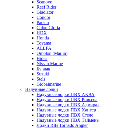
Seanovo
Reef Rider
Gladiator
Condor
Parsun
Calon Gloria
HDX
Honda
Toyama
ALLFA
Omolon (Marlin)
Hidea
Nissan Marine
Бурлак
Suzuki
Stels
Globalmarine
Надувные лодки
Надувные лодки ПВХ АКВА
Надувные лодки ПВХ Ривьера
Надувные лодки ПВХ Адмирал
Надувные лодки ПВХ Хантер
Надувные лодки ПВХ Стелс
Надувные лодки ПВХ Таймень
Лодки RIB Tornado Angler