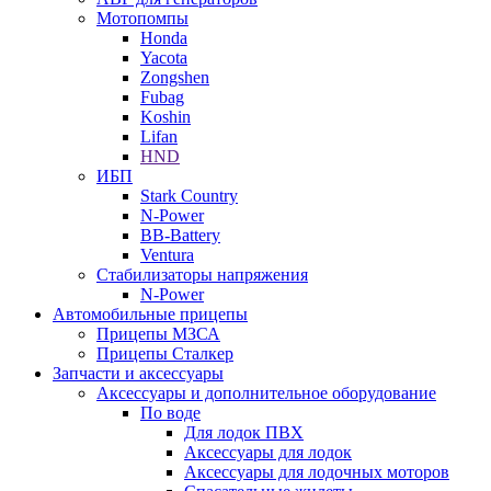
Мотопомпы
Honda
Yacota
Zongshen
Fubag
Koshin
Lifan
HND
ИБП
Stark Country
N-Power
BB-Battery
Ventura
Стабилизаторы напряжения
N-Power
Автомобильные прицепы
Прицепы МЗСА
Прицепы Сталкер
Запчасти и аксессуары
Аксессуары и дополнительное оборудование
По воде
Для лодок ПВХ
Аксессуары для лодок
Аксессуары для лодочных моторов