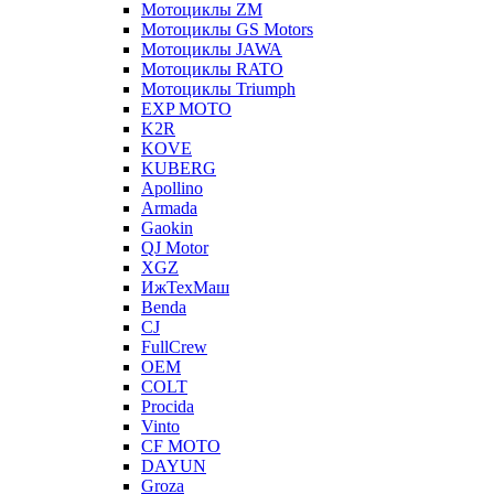
Мотоциклы ZM
Мотоциклы GS Motors
Мотоциклы JAWA
Мотоциклы RATO
Мотоциклы Triumph
EXP MOTO
K2R
KOVE
KUBERG
Apollino
Armada
Gaokin
QJ Motor
XGZ
ИжТехМаш
Benda
CJ
FullCrew
OEM
COLT
Procida
Vinto
CF MOTO
DAYUN
Groza