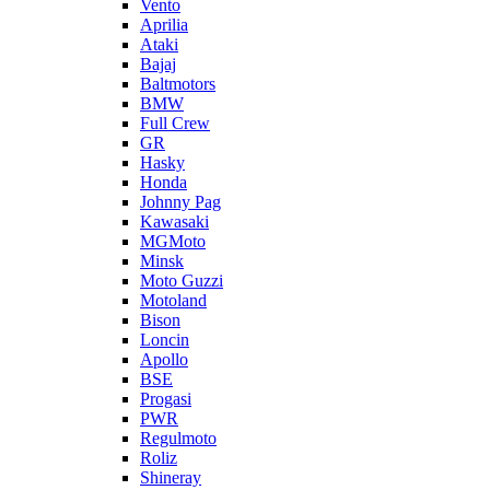
Vento
Aprilia
Ataki
Bajaj
Baltmotors
BMW
Full Crew
GR
Hasky
Honda
Johnny Pag
Kawasaki
MGMoto
Minsk
Moto Guzzi
Motoland
Bison
Loncin
Apollo
BSE
Progasi
PWR
Regulmoto
Roliz
Shineray