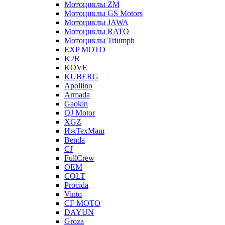
Мотоциклы ZM
Мотоциклы GS Motors
Мотоциклы JAWA
Мотоциклы RATO
Мотоциклы Triumph
EXP MOTO
K2R
KOVE
KUBERG
Apollino
Armada
Gaokin
QJ Motor
XGZ
ИжТехМаш
Benda
CJ
FullCrew
OEM
COLT
Procida
Vinto
CF MOTO
DAYUN
Groza