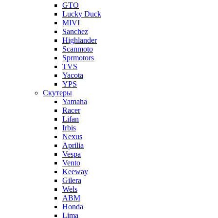
GTO
Lucky Duck
MIVI
Sanchez
Highlander
Scanmoto
Sprmotors
TVS
Yacota
YPS
Скутеры
Yamaha
Racer
Lifan
Irbis
Nexus
Aprilia
Vespa
Vento
Keeway
Gilera
Wels
ABM
Honda
Lima