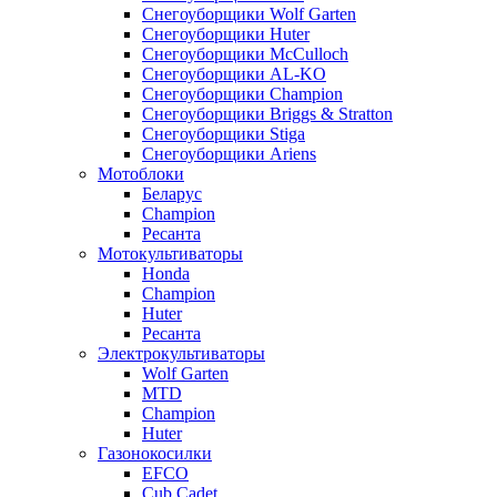
Снегоуборщики Wolf Garten
Снегоуборщики Huter
Снегоуборщики McCulloch
Снегоуборщики AL-KO
Снегоуборщики Champion
Снегоуборщики Briggs & Stratton
Снегоуборщики Stiga
Снегоуборщики Ariens
Мотоблоки
Беларус
Champion
Ресанта
Мотокультиваторы
Honda
Champion
Huter
Ресанта
Электрокультиваторы
Wolf Garten
MTD
Champion
Huter
Газонокосилки
EFCO
Cub Cadet