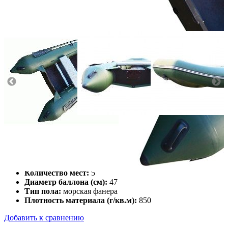
Масса (кг):
62
Макс. мощн. мотора (л.с.):
25
Грузоподъемность (кг):
750
Количество мест:
5
Диаметр баллона (см):
47
Тип пола:
морская фанера
Плотность материала (г/кв.м):
850
Добавить к сравнению