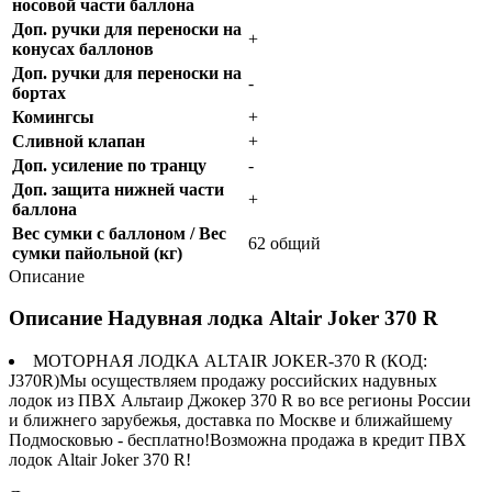
носовой части баллона
Доп. ручки для переноски на
+
конусах баллонов
Доп. ручки для переноски на
-
бортах
Комингсы
+
Сливной клапан
+
Доп. усиление по транцу
-
Доп. защита нижней части
+
баллона
Вес сумки с баллоном / Вес
62 общий
сумки пайольной (кг)
Описание
Описание Надувная лодка Altair Joker 370 R
МОТОРНАЯ ЛОДКА ALTAIR JOKER-370 R (КОД:
J370R)Мы осуществляем продажу российских надувных
лодок из ПВХ Альтаир Джокер 370 R во все регионы России
и ближнего зарубежья, доставка по Москве и ближайшему
Подмосковью - бесплатно!Возможна продажа в кредит ПВХ
лодок Altair Joker 370 R!