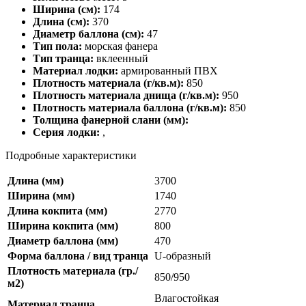
Ширина (см):
174
Длина (см):
370
Диаметр баллона (см):
47
Тип пола:
морская фанера
Тип транца:
вклеенный
Материал лодки:
армированный ПВХ
Плотность материала (г/кв.м):
850
Плотность материала днища (г/кв.м):
950
Плотность материала баллона (г/кв.м):
850
Толщина фанерной слани (мм):
Серия лодки:
,
Подробные характеристики
Длина (мм)
3700
Ширина (мм)
1740
Длина кокпита (мм)
2770
Ширина кокпита (мм)
800
Диаметр баллона (мм)
470
Форма баллона / вид транца
U-образный
Плотность материала (гр./
850/950
м2)
Влагостойкая
Материал транца