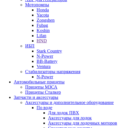
Мотопомпы
Honda
Yacota
Zongshen
Fubag
Koshin
Lifan
HND
ИБП
Stark Country
N-Power
BB-Battery
Ventura
Стабилизаторы напряжения
N-Power
Автомобильные прицепы
Прицепы МЗСА
Прицепы Сталкер
Запчасти и аксессуары
Аксессуары и дополнительное оборудование
По воде
Для лодок ПВХ
Аксессуары для лодок
Аксессуары для лодочных моторов