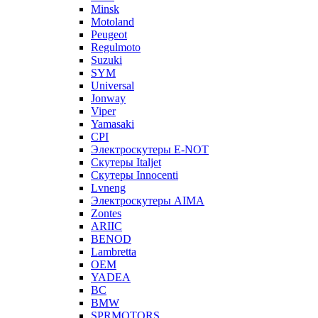
Minsk
Motoland
Peugeot
Regulmoto
Suzuki
SYM
Universal
Jonway
Viper
Yamasaki
CPI
Электроскутеры E-NOT
Скутеры Italjet
Скутеры Innocenti
Lvneng
Электроскутеры AIMA
Zontes
ARIIC
BENOD
Lambretta
OEM
YADEA
BC
BMW
SPRMOTORS