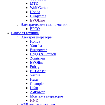
MTD
Wolf Garten
Honda
Husqvarna
EVOLine
Электрические газонокосилки
EFCO
Силовая техника
Электрогенераторы
Honda
Yamaha
Europower
Briggs & Stratton
Zongshen
EVOline
Fubag
EP Genset
Yacota
Huter
Champion
Lifan
A-iPower
Монтаж генераторов
HND
АВР для генераторов