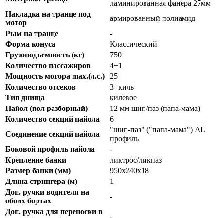
ламинированная фанера 27мм
Накладка на транце под
армированный полиамид
мотор
Рым на транце
-
Форма конуса
Классический
Грузоподъемность (кг)
750
Количество пассажиров
4+1
Мощность мотора max.(л.с.)
25
Количество отсеков
3+киль
Тип днища
килевое
Пайол (пол разборный)
12 мм шип/паз (папа-мама)
Количество секций пайола
6
"шип-паз" ("папа-мама") AL
Соединение секций пайола
профиль
Боковой профиль пайола
-
Крепление банки
ликтрос/ликпаз
Размер банки (мм)
950х240х18
Длина стрингера (м)
1
Доп. ручки водителя на
-
обоих бортах
Доп. ручка для переноски в
-