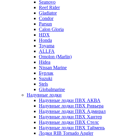
Seanovo
Reef Rider
Gladiator
Condor
Parsun
Calon Gloria
HDX
Honda
Toyama
ALLFA
Omolon (Marlin)
Hidea
Nissan Marine
Бурлак
Suzuki
Stels
Globalmarine
Надувные лодки
Надувные лодки ПВХ АКВА
Надувные лодки ПВХ Ривьера
Надувные лодки ПВХ Адмирал
Надувные лодки ПВХ Хантер
Надувные лодки ПВХ Стелс
Надувные лодки ПВХ Таймень
Лодки RIB Tornado Angler