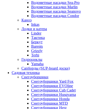
Водометные насадки Sea-Pro
Водометные насадки Marlin
Водометные насадки Seanovo
Водометные насадки Condor
Каноэ
Inkas
Лодки и катера
Linder
Тактика
Беркут
Barents
Grizzly
Terhi
Гидроциклы
Yamaha
Сапборды (SUP-board доски)
Садовая техника
Снегоуборщики
Снегоуборщики Yard Fox
Снегоуборщики EVOline
Снегоуборщики Cub Cadet
Снегоуборщики Husqvarna
Снегоуборщики Honda
Снегоуборщики MTD
Снегоуборщики Herz