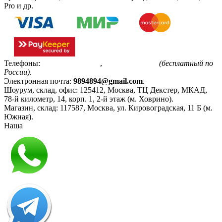
Pro и др.
Телефоны:
+7(495)799-85-55
,
8(800)511-48-94
(бесплатный по
России)
.
Электронная почта:
9894894@gmail.com
.
Шоурум, склад, офис:
125412
,
Москва
,
ТЦ Декстер, МКАД,
78-й километр, 14, корп. 1, 2-й этаж (м. Ховрино)
.
Магазин, склад:
117587
,
Москва
,
ул. Кировоградская, 11 Б (м.
Южная)
.
Наша
Политика конфиденциальности