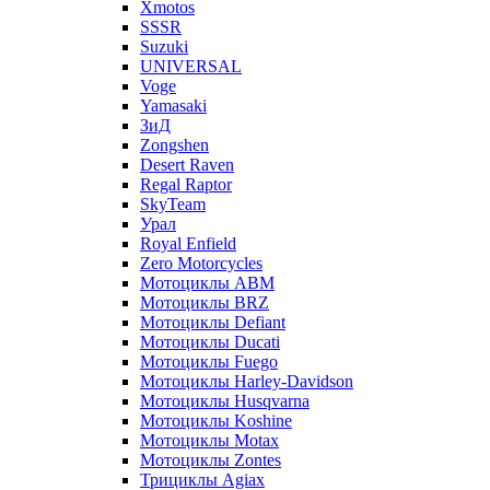
Xmotos
SSSR
Suzuki
UNIVERSAL
Voge
Yamasaki
ЗиД
Zongshen
Desert Raven
Regal Raptor
SkyTeam
Урал
Royal Enfield
Zero Motorcycles
Мотоциклы ABM
Мотоциклы BRZ
Мотоциклы Defiant
Мотоциклы Ducati
Мотоциклы Fuego
Мотоциклы Harley-Davidson
Мотоциклы Husqvarna
Мотоциклы Koshine
Мотоциклы Motax
Мотоциклы Zontes
Трициклы Agiax