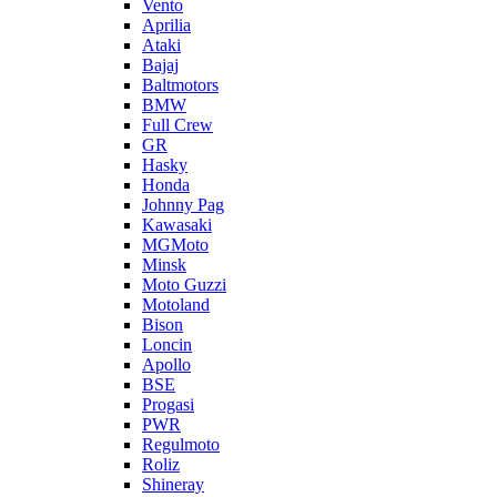
Vento
Aprilia
Ataki
Bajaj
Baltmotors
BMW
Full Crew
GR
Hasky
Honda
Johnny Pag
Kawasaki
MGMoto
Minsk
Moto Guzzi
Motoland
Bison
Loncin
Apollo
BSE
Progasi
PWR
Regulmoto
Roliz
Shineray