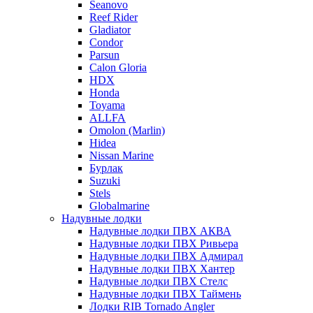
Seanovo
Reef Rider
Gladiator
Condor
Parsun
Calon Gloria
HDX
Honda
Toyama
ALLFA
Omolon (Marlin)
Hidea
Nissan Marine
Бурлак
Suzuki
Stels
Globalmarine
Надувные лодки
Надувные лодки ПВХ АКВА
Надувные лодки ПВХ Ривьера
Надувные лодки ПВХ Адмирал
Надувные лодки ПВХ Хантер
Надувные лодки ПВХ Стелс
Надувные лодки ПВХ Таймень
Лодки RIB Tornado Angler