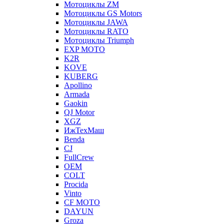
Мотоциклы ZM
Мотоциклы GS Motors
Мотоциклы JAWA
Мотоциклы RATO
Мотоциклы Triumph
EXP MOTO
K2R
KOVE
KUBERG
Apollino
Armada
Gaokin
QJ Motor
XGZ
ИжТехМаш
Benda
CJ
FullCrew
OEM
COLT
Procida
Vinto
CF MOTO
DAYUN
Groza