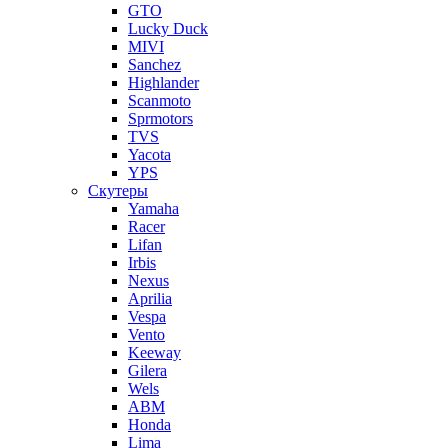
GTO
Lucky Duck
MIVI
Sanchez
Highlander
Scanmoto
Sprmotors
TVS
Yacota
YPS
Скутеры
Yamaha
Racer
Lifan
Irbis
Nexus
Aprilia
Vespa
Vento
Keeway
Gilera
Wels
ABM
Honda
Lima