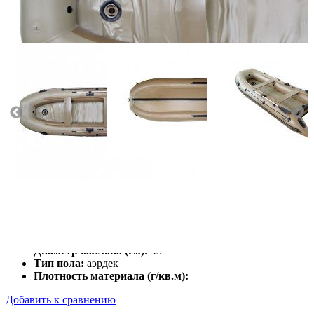
Масса (кг):
44
Макс. мощн. мотора (л.с.):
15
Грузоподъемность (кг):
670
Количество мест:
5
Диаметр баллона (см):
43
Тип пола:
аэрдек
Плотность материала (г/кв.м):
Добавить к сравнению