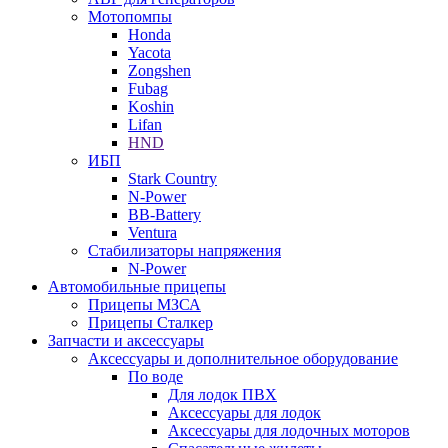
Мотопомпы
Honda
Yacota
Zongshen
Fubag
Koshin
Lifan
HND
ИБП
Stark Country
N-Power
BB-Battery
Ventura
Стабилизаторы напряжения
N-Power
Автомобильные прицепы
Прицепы МЗСА
Прицепы Сталкер
Запчасти и аксессуары
Аксессуары и дополнительное оборудование
По воде
Для лодок ПВХ
Аксессуары для лодок
Аксессуары для лодочных моторов