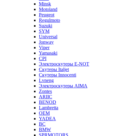
Minsk
Motoland
Peugeot
Regulmoto
Suzuki
SYM
Universal
Jonway
Viper
Yamasaki
CPI
Электроскутеры E-NOT
Скутеры Italjet
Скутеры Innocenti
Lvneng
Электроскутеры AIMA
Zontes
ARIIC
BENOD
Lambretta
OEM
YADEA
BC
BMW
SPRMOTORS