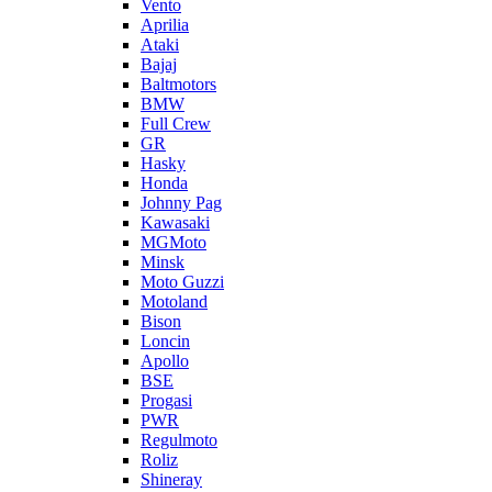
Vento
Aprilia
Ataki
Bajaj
Baltmotors
BMW
Full Crew
GR
Hasky
Honda
Johnny Pag
Kawasaki
MGMoto
Minsk
Moto Guzzi
Motoland
Bison
Loncin
Apollo
BSE
Progasi
PWR
Regulmoto
Roliz
Shineray