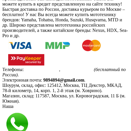
можете купить в кредит представленную на сайте технику!
Быстрая доставка по России, доставка курьером по Москве –
бесплатно!
У нас Вы всегда можете купить мототехнику
брендов: Yamaha, Tohatsu, Honda, Suzuki, Husqvarna, MTD и
др. Широко представлена мототехника российских
производителей, а также китайские бренды: Nexus, HDX, Sea-
Pro и др.
Телефоны:
+7(495)799-85-55
,
8(800)511-48-94
(бесплатный по
России)
.
Электронная почта:
9894894@gmail.com
.
Шоурум, склад, офис:
125412
,
Москва
,
ТЦ Декстер, МКАД,
78-й километр, 14, корп. 1, 2-й этаж (м. Ховрино)
.
Магазин, склад:
117587
,
Москва
,
ул. Кировоградская, 11 Б (м.
Южная)
.
Наша
Политика конфиденциальности