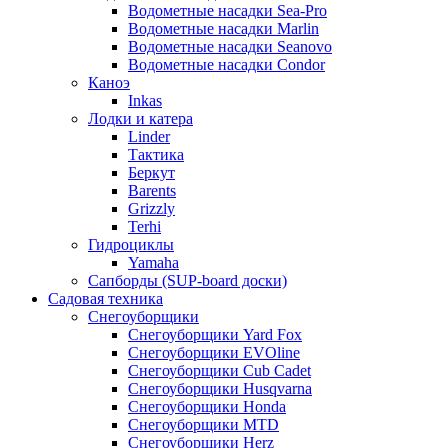
Водометные насадки Sea-Pro
Водометные насадки Marlin
Водометные насадки Seanovo
Водометные насадки Condor
Каноэ
Inkas
Лодки и катера
Linder
Тактика
Беркут
Barents
Grizzly
Terhi
Гидроциклы
Yamaha
Сапборды (SUP-board доски)
Садовая техника
Снегоуборщики
Снегоуборщики Yard Fox
Снегоуборщики EVOline
Снегоуборщики Cub Cadet
Снегоуборщики Husqvarna
Снегоуборщики Honda
Снегоуборщики MTD
Снегоуборщики Herz