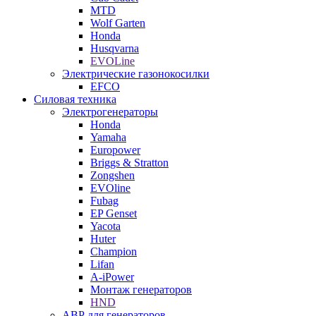
MTD
Wolf Garten
Honda
Husqvarna
EVOLine
Электрические газонокосилки
EFCO
Силовая техника
Электрогенераторы
Honda
Yamaha
Europower
Briggs & Stratton
Zongshen
EVOline
Fubag
EP Genset
Yacota
Huter
Champion
Lifan
A-iPower
Монтаж генераторов
HND
АВР для генераторов