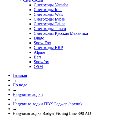
Снегоходы
Снегоходы Yamaha
Снегоходы Irbis
Снегоходы Wels
Снегоходы Буран
Снегоходы Тайга
Снегоходы Тикси
Снегоходы Русская Механика
Dingo
Snow Fox
Снегоходы BRP
Alpine
Bars
Snowfox
OSM
Главная
→
По воде
→
Надувные лодки
→
Надувные лодки ПВХ Баджер (архив)
→
Надувная лодка Badger Fishing Line 390 AD