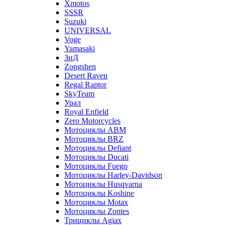
Xmotos
SSSR
Suzuki
UNIVERSAL
Voge
Yamasaki
ЗиД
Zongshen
Desert Raven
Regal Raptor
SkyTeam
Урал
Royal Enfield
Zero Motorcycles
Мотоциклы ABM
Мотоциклы BRZ
Мотоциклы Defiant
Мотоциклы Ducati
Мотоциклы Fuego
Мотоциклы Harley-Davidson
Мотоциклы Husqvarna
Мотоциклы Koshine
Мотоциклы Motax
Мотоциклы Zontes
Трициклы Agiax