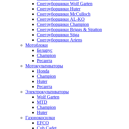
Снегоуборщики Wolf Garten
Снегоуборщики Huter
Снегоуборщики McCulloch
Снегоуборщики AL-KO
Снегоуборщики Champion
Снегоуборщики Briggs & Stratton
Снегоуборщики Stiga
Снегоуборщики Ariens
Мотоблоки
Беларус
Champion
Ресанта
Мотокультиваторы
Honda
Champion
Huter
Ресанта
Электрокультиваторы
Wolf Garten
MTD
Champion
Huter
Газонокосилки
EFCO
Cub Cadet