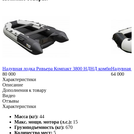
Надувная лодка Ривьера Компакт 3800 НДНД комби
Надувная л
80 000
64 000
Характеристики
Описание
Дополнения к товару
Видео
Отзывы
Характеристики
Масса (кг):
44
Макс. мощн. мотора (л.с.):
15
Грузоподъемность (кг):
670
Количество мест:
5