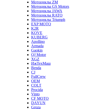
Мотоциклы ZM
Мотоциклы GS Motors
Мотоциклы JAWA
Мотоциклы RATO
Мотоциклы Triumph
EXP MOTO
K2R
KOVE
KUBERG
Apollino
Armada
Gaokin
QJ Motor
XGZ
ИжТехМаш
Benda
CJ
FullCrew
OEM
COLT
Procida
Vinto
CF MOTO
DAYUN
Groza