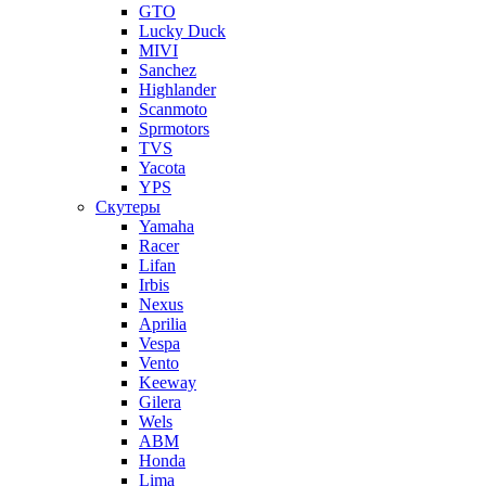
GTO
Lucky Duck
MIVI
Sanchez
Highlander
Scanmoto
Sprmotors
TVS
Yacota
YPS
Скутеры
Yamaha
Racer
Lifan
Irbis
Nexus
Aprilia
Vespa
Vento
Keeway
Gilera
Wels
ABM
Honda
Lima