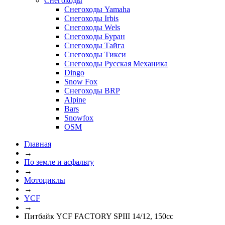
Снегоходы
Снегоходы Yamaha
Снегоходы Irbis
Снегоходы Wels
Снегоходы Буран
Снегоходы Тайга
Снегоходы Тикси
Снегоходы Русская Механика
Dingo
Snow Fox
Снегоходы BRP
Alpine
Bars
Snowfox
OSM
Главная
→
По земле и асфальту
→
Мотоциклы
→
YCF
→
Питбайк YCF FACTORY SPIII 14/12, 150cc