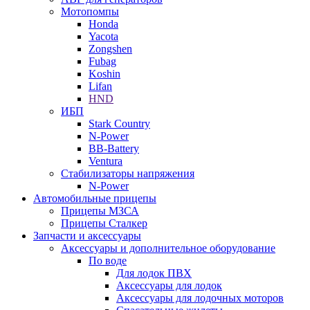
Мотопомпы
Honda
Yacota
Zongshen
Fubag
Koshin
Lifan
HND
ИБП
Stark Country
N-Power
BB-Battery
Ventura
Стабилизаторы напряжения
N-Power
Автомобильные прицепы
Прицепы МЗСА
Прицепы Сталкер
Запчасти и аксессуары
Аксессуары и дополнительное оборудование
По воде
Для лодок ПВХ
Аксессуары для лодок
Аксессуары для лодочных моторов