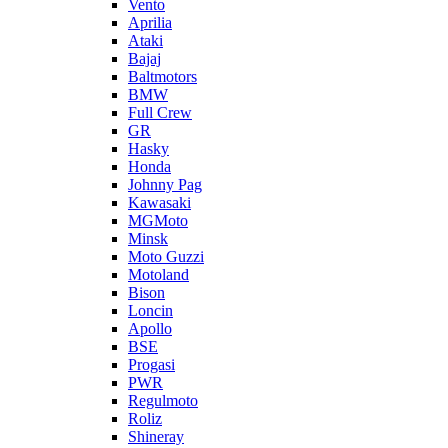
Vento
Aprilia
Ataki
Bajaj
Baltmotors
BMW
Full Crew
GR
Hasky
Honda
Johnny Pag
Kawasaki
MGMoto
Minsk
Moto Guzzi
Motoland
Bison
Loncin
Apollo
BSE
Progasi
PWR
Regulmoto
Roliz
Shineray