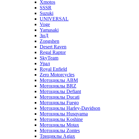
Xmotos
SSSR
Suzuki
UNIVERSAL
Voge
Yamasaki
ЗиД
Zongshen
Desert Raven
Regal Raptor
SkyTeam
Урал
Royal Enfield
Zero Motorcycles
Мотоциклы ABM
Мотоциклы BRZ
Мотоциклы Defiant
Мотоциклы Ducati
Мотоциклы Fuego
Мотоциклы Harley-Davidson
Мотоциклы Husqvarna
Мотоциклы Koshine
Мотоциклы Motax
Мотоциклы Zontes
Трициклы Agiax