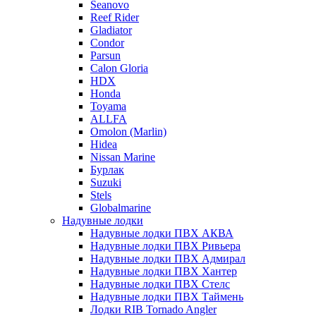
Seanovo
Reef Rider
Gladiator
Condor
Parsun
Calon Gloria
HDX
Honda
Toyama
ALLFA
Omolon (Marlin)
Hidea
Nissan Marine
Бурлак
Suzuki
Stels
Globalmarine
Надувные лодки
Надувные лодки ПВХ АКВА
Надувные лодки ПВХ Ривьера
Надувные лодки ПВХ Адмирал
Надувные лодки ПВХ Хантер
Надувные лодки ПВХ Стелс
Надувные лодки ПВХ Таймень
Лодки RIB Tornado Angler