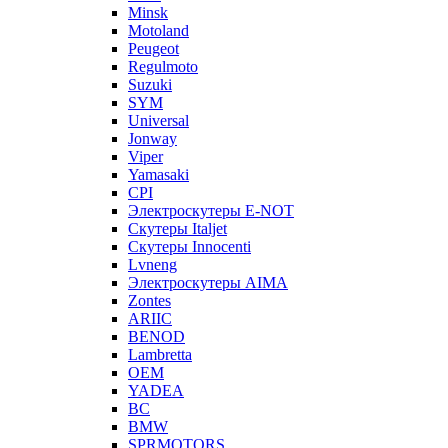
Minsk
Motoland
Peugeot
Regulmoto
Suzuki
SYM
Universal
Jonway
Viper
Yamasaki
CPI
Электроскутеры E-NOT
Скутеры Italjet
Скутеры Innocenti
Lvneng
Электроскутеры AIMA
Zontes
ARIIC
BENOD
Lambretta
OEM
YADEA
BC
BMW
SPRMOTORS