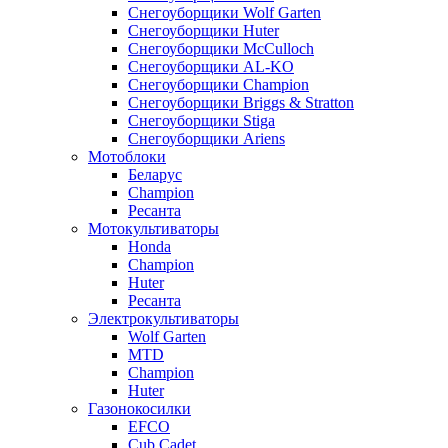
Снегоуборщики Wolf Garten
Снегоуборщики Huter
Снегоуборщики McCulloch
Снегоуборщики AL-KO
Снегоуборщики Champion
Снегоуборщики Briggs & Stratton
Снегоуборщики Stiga
Снегоуборщики Ariens
Мотоблоки
Беларус
Champion
Ресанта
Мотокультиваторы
Honda
Champion
Huter
Ресанта
Электрокультиваторы
Wolf Garten
MTD
Champion
Huter
Газонокосилки
EFCO
Cub Cadet