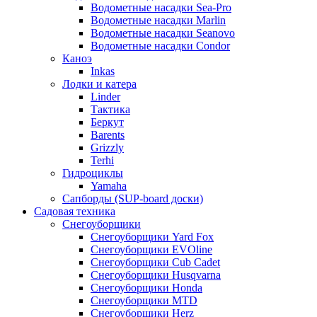
Водометные насадки Sea-Pro
Водометные насадки Marlin
Водометные насадки Seanovo
Водометные насадки Condor
Каноэ
Inkas
Лодки и катера
Linder
Тактика
Беркут
Barents
Grizzly
Terhi
Гидроциклы
Yamaha
Сапборды (SUP-board доски)
Садовая техника
Снегоуборщики
Снегоуборщики Yard Fox
Снегоуборщики EVOline
Снегоуборщики Cub Cadet
Снегоуборщики Husqvarna
Снегоуборщики Honda
Снегоуборщики MTD
Снегоуборщики Herz