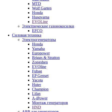
MTD
Wolf Garten
Honda
Husqvarna
EVOLine
Электрические газонокосилки
EFCO
Силовая техника
Электрогенераторы
Honda
Yamaha
Europower
Briggs & Stratton
Zongshen
EVOline
Fubag
EP Genset
Yacota
Huter
Champion
Lifan
A-iPower
Монтаж генераторов
HND
АВР для генераторов