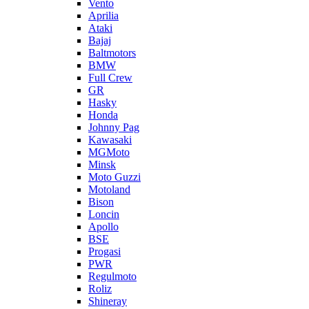
Vento
Aprilia
Ataki
Bajaj
Baltmotors
BMW
Full Crew
GR
Hasky
Honda
Johnny Pag
Kawasaki
MGMoto
Minsk
Moto Guzzi
Motoland
Bison
Loncin
Apollo
BSE
Progasi
PWR
Regulmoto
Roliz
Shineray