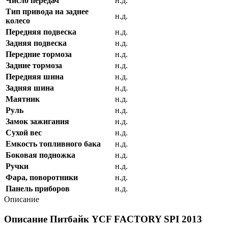
Число передач
н.д.
Тип привода на заднее
н.д.
колесо
Передняя подвеска
н.д.
Задняя подвеска
н.д.
Передние тормоза
н.д.
Задние тормоза
н.д.
Передняя шина
н.д.
Задняя шина
н.д.
Маятник
н.д.
Руль
н.д.
Замок зажигания
н.д.
Сухой вес
н.д.
Емкость топливного бака
н.д.
Боковая подножка
н.д.
Ручки
н.д.
Фара, поворотники
н.д.
Панель приборов
н.д.
Описание
Описание Питбайк YCF FACTORY SPI 2013