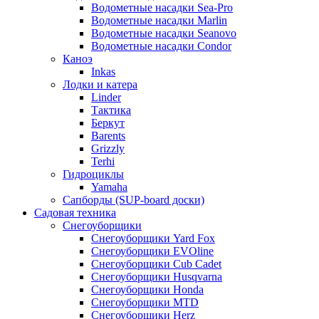
Водометные насадки Sea-Pro
Водометные насадки Marlin
Водометные насадки Seanovo
Водометные насадки Condor
Каноэ
Inkas
Лодки и катера
Linder
Тактика
Беркут
Barents
Grizzly
Terhi
Гидроциклы
Yamaha
Сапборды (SUP-board доски)
Садовая техника
Снегоуборщики
Снегоуборщики Yard Fox
Снегоуборщики EVOline
Снегоуборщики Cub Cadet
Снегоуборщики Husqvarna
Снегоуборщики Honda
Снегоуборщики MTD
Снегоуборщики Herz