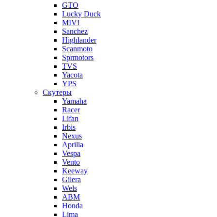
GTO
Lucky Duck
MIVI
Sanchez
Highlander
Scanmoto
Sprmotors
TVS
Yacota
YPS
Скутеры
Yamaha
Racer
Lifan
Irbis
Nexus
Aprilia
Vespa
Vento
Keeway
Gilera
Wels
ABM
Honda
Lima