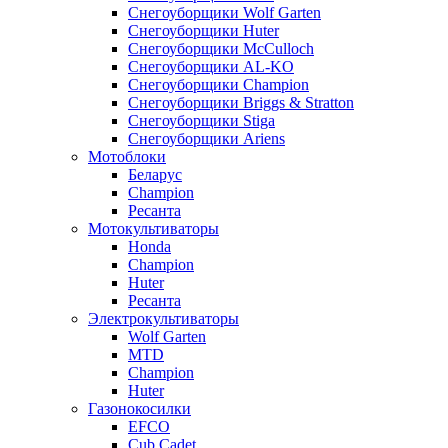
Снегоуборщики Wolf Garten
Снегоуборщики Huter
Снегоуборщики McCulloch
Снегоуборщики AL-KO
Снегоуборщики Champion
Снегоуборщики Briggs & Stratton
Снегоуборщики Stiga
Снегоуборщики Ariens
Мотоблоки
Беларус
Champion
Ресанта
Мотокультиваторы
Honda
Champion
Huter
Ресанта
Электрокультиваторы
Wolf Garten
MTD
Champion
Huter
Газонокосилки
EFCO
Cub Cadet