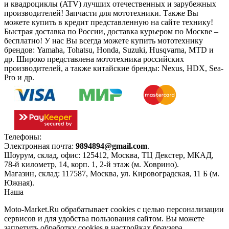
и квадроциклы (ATV) лучших отечественных и зарубежных
производителей! Запчасти для мототехники. Также Вы
можете купить в кредит представленную на сайте технику!
Быстрая доставка по России, доставка курьером по Москве –
бесплатно!
У нас Вы всегда можете купить мототехнику
брендов: Yamaha, Tohatsu, Honda, Suzuki, Husqvarna, MTD и
др. Широко представлена мототехника российских
производителей, а также китайские бренды: Nexus, HDX, Sea-
Pro и др.
Телефоны:
+7(495)966-18-10
Электронная почта:
9894894@gmail.com
.
Шоурум, склад, офис:
125412
,
Москва
,
ТЦ Декстер, МКАД,
78-й километр, 14, корп. 1, 2-й этаж (м. Ховрино)
.
Магазин, склад:
117587
,
Москва
,
ул. Кировоградская, 11 Б (м.
Южная)
.
Наша
Политика конфиденциальности
Moto-Market.Ru обрабатывает сookies с целью персонализации
сервисов и для удобства пользования сайтом. Вы можете
запретить обработку сookies в настройках браузера.