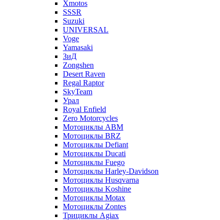
Xmotos
SSSR
Suzuki
UNIVERSAL
Voge
Yamasaki
ЗиД
Zongshen
Desert Raven
Regal Raptor
SkyTeam
Урал
Royal Enfield
Zero Motorcycles
Мотоциклы ABM
Мотоциклы BRZ
Мотоциклы Defiant
Мотоциклы Ducati
Мотоциклы Fuego
Мотоциклы Harley-Davidson
Мотоциклы Husqvarna
Мотоциклы Koshine
Мотоциклы Motax
Мотоциклы Zontes
Трициклы Agiax