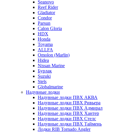
Seanovo
Reef Rider
Gladiator
Condor
Parsun
Calon Gloria
HDX
Honda
Toyama
ALLFA
Omolon (Marlin)
Hidea
Nissan Marine
Бурлак
Suzuki
Stels
Globalmarine
Надувные лодки
Надувные лодки ПВХ АКВА
Надувные лодки ПВХ Ривьера
Надувные лодки ПВХ Адмирал
Надувные лодки ПВХ Хантер
Надувные лодки ПВХ Стелс
Надувные лодки ПВХ Таймень
Лодки RIB Tornado Angler