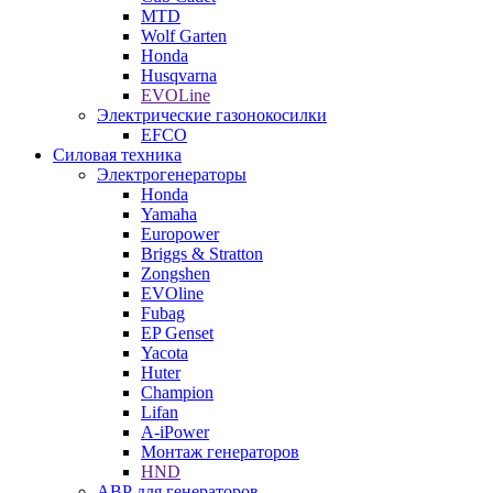
MTD
Wolf Garten
Honda
Husqvarna
EVOLine
Электрические газонокосилки
EFCO
Силовая техника
Электрогенераторы
Honda
Yamaha
Europower
Briggs & Stratton
Zongshen
EVOline
Fubag
EP Genset
Yacota
Huter
Champion
Lifan
A-iPower
Монтаж генераторов
HND
АВР для генераторов