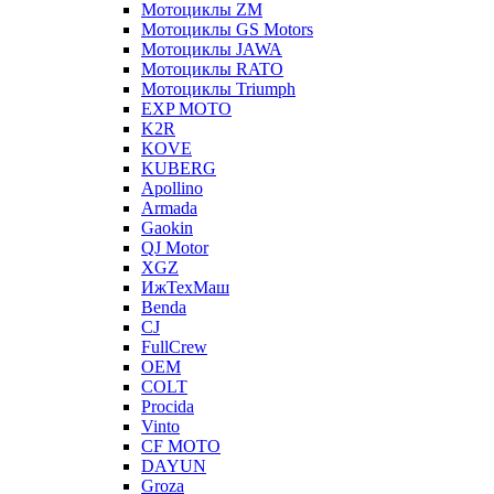
Мотоциклы ZM
Мотоциклы GS Motors
Мотоциклы JAWA
Мотоциклы RATO
Мотоциклы Triumph
EXP MOTO
K2R
KOVE
KUBERG
Apollino
Armada
Gaokin
QJ Motor
XGZ
ИжТехМаш
Benda
CJ
FullCrew
OEM
COLT
Procida
Vinto
CF MOTO
DAYUN
Groza