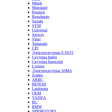
Minsk
Motoland
Peugeot
Regulmoto
Suzuki
SYM
Universal
Jonway
Viper
Yamasaki
CPI
Электроскутеры E-NOT
Скутеры Italjet
Скутеры Innocenti
Lvneng
Электроскутеры AIMA
Zontes
ARIIC
BENOD
Lambretta
OEM
YADEA
BC
BMW
SPRMOTORS