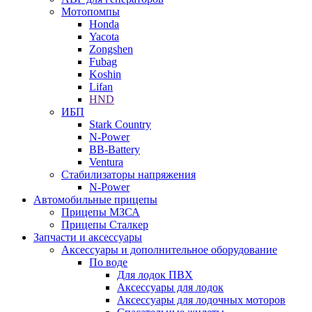
Мотопомпы
Honda
Yacota
Zongshen
Fubag
Koshin
Lifan
HND
ИБП
Stark Country
N-Power
BB-Battery
Ventura
Стабилизаторы напряжения
N-Power
Автомобильные прицепы
Прицепы МЗСА
Прицепы Сталкер
Запчасти и аксессуары
Аксессуары и дополнительное оборудование
По воде
Для лодок ПВХ
Аксессуары для лодок
Аксессуары для лодочных моторов