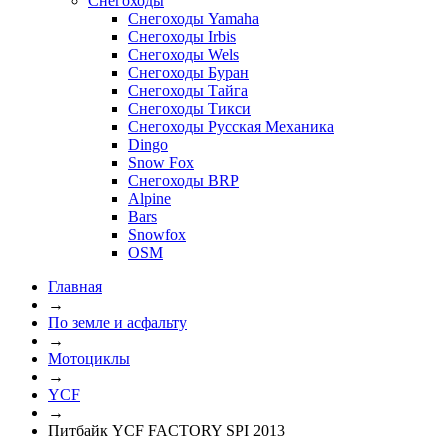
Снегоходы
Снегоходы Yamaha
Снегоходы Irbis
Снегоходы Wels
Снегоходы Буран
Снегоходы Тайга
Снегоходы Тикси
Снегоходы Русская Механика
Dingo
Snow Fox
Снегоходы BRP
Alpine
Bars
Snowfox
OSM
Главная
→
По земле и асфальту
→
Мотоциклы
→
YCF
→
Питбайк YCF FACTORY SPI 2013