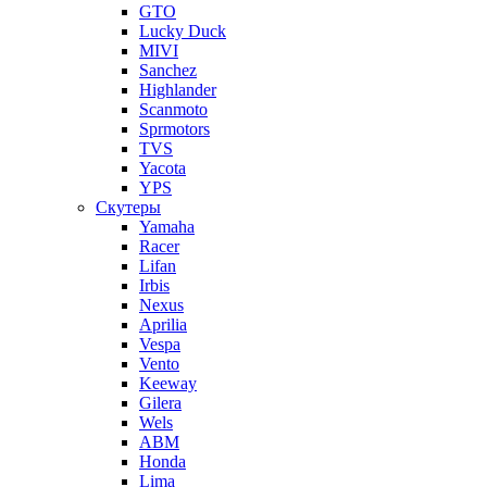
GTO
Lucky Duck
MIVI
Sanchez
Highlander
Scanmoto
Sprmotors
TVS
Yacota
YPS
Скутеры
Yamaha
Racer
Lifan
Irbis
Nexus
Aprilia
Vespa
Vento
Keeway
Gilera
Wels
ABM
Honda
Lima