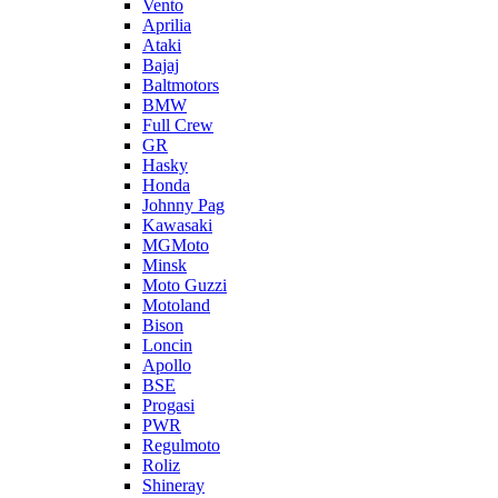
Vento
Aprilia
Ataki
Bajaj
Baltmotors
BMW
Full Crew
GR
Hasky
Honda
Johnny Pag
Kawasaki
MGMoto
Minsk
Moto Guzzi
Motoland
Bison
Loncin
Apollo
BSE
Progasi
PWR
Regulmoto
Roliz
Shineray