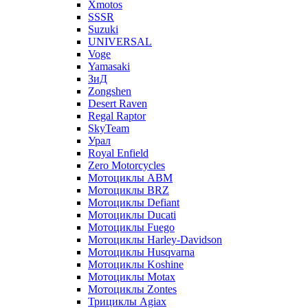
Xmotos
SSSR
Suzuki
UNIVERSAL
Voge
Yamasaki
ЗиД
Zongshen
Desert Raven
Regal Raptor
SkyTeam
Урал
Royal Enfield
Zero Motorcycles
Мотоциклы ABM
Мотоциклы BRZ
Мотоциклы Defiant
Мотоциклы Ducati
Мотоциклы Fuego
Мотоциклы Harley-Davidson
Мотоциклы Husqvarna
Мотоциклы Koshine
Мотоциклы Motax
Мотоциклы Zontes
Трициклы Agiax