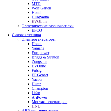
MTD
Wolf Garten
Honda
Husqvarna
EVOLine
Электрические газонокосилки
EFCO
Силовая техника
Электрогенераторы
Honda
Yamaha
Europower
Briggs & Stratton
Zongshen
EVOline
Fubag
EP Genset
Yacota
Huter
Champion
Lifan
A-iPower
Монтаж генераторов
HND
АВР для генераторов