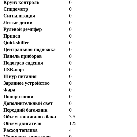
Круиз-контроль
0
Спидометр
0
Сигнализация
0
Литые диски
0
Рулевой демпфер
0
Прицеп
0
Quickshifter
0
Центральная подножка
0
Панель приборов
0
Подогрев сидения
0
USB-порт
0
Шнур питания
0
Зарядное устройство
0
Фара
0
Поворотники
0
Дополнительный свет
0
Передний багажник
0
Объем топливного бака
3.5
Объем двигателя
125
Расход топлива
4
Мощность двигателя
9