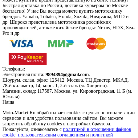
Быстрая доставка по России, доставка курьером по Москве –
бесплатно!
У нас Вы всегда можете купить мототехнику
брендов: Yamaha, Tohatsu, Honda, Suzuki, Husqvarna, MTD и
др. Широко представлена мототехника российских
производителей, а также китайские бренды: Nexus, HDX, Sea-
Pro и др.
Телефоны:
+7(495)966-18-10
Электронная почта:
9894894@gmail.com
.
Шоурум, склад, офис:
125412
,
Москва
,
ТЦ Декстер, МКАД,
78-й километр, 14, корп. 1, 2-й этаж (м. Ховрино)
.
Магазин, склад:
117587
,
Москва
,
ул. Кировоградская, 11 Б (м.
Южная)
.
Наша
Политика конфиденциальности
Moto-Market.Ru обрабатывает сookies с целью персонализации
сервисов и для удобства пользования сайтом. Вы можете
запретить обработку сookies в настройках браузера.
Пожалуйста, ознакомьтесь с
политикой в отношении файлов
cookie
,
пользовательским соглашением
и
политикой