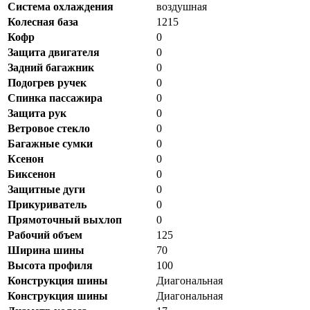
Система охлаждения
воздушная
Колесная база
1215
Кофр
0
Защита двигателя
0
Задний багажник
0
Подогрев ручек
0
Спинка пассажира
0
Защита рук
0
Ветровое стекло
0
Багажные сумки
0
Ксенон
0
Биксенон
0
Защитные дуги
0
Прикуриватель
0
Прямоточный выхлоп
0
Рабочий объем
125
Ширина шины
70
Высота профиля
100
Конструкция шины
Диагональная
Конструкция шины
Диагональная