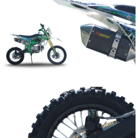
Мощность двигателя (л.с.):
Объём двигателя (куб.см):
Число цилиндров:
1
Тип охлаждения:
Воздушный
Тип стартера:
электрический
Масса (кг):
Добавить к сравнению
Нет в наличии
Сообщить о наличии