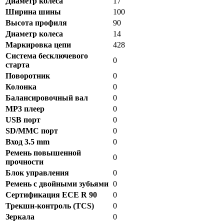
Диаметр колеса
17
Ширина шины
100
Высота профиля
90
Диаметр колеса
14
Маркировка цепи
428
Система бесключевого
0
старта
Поворотник
0
Колонка
0
Балансировочный вал
0
MP3 плеер
0
USB порт
0
SD/MMC порт
0
Вход 3.5 mm
0
Ремень повышенной
0
прочности
Блок управления
0
Ремень с двойными зубьями
0
Сертификация ECE R 90
0
Трекшн-контроль (TCS)
0
Зеркала
0