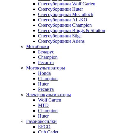
Снегоуборщики Wolf Garten
Снегоуборщики Huter
Снегоуборщики McCulloch
Снегоуборщики AL-KO
Снегоуборщики Champion
Снегоуборщики Briggs & Stratton
Снегоуборщики Stiga
Снегоуборщики Ariens
Мотоблоки
Беларус
Champion
Ресанта
Мотокультиваторы
Honda
Champion
Huter
Ресанта
Электрокультиваторы
Wolf Garten
MTD
Champion
Huter
Газонокосилки
EFCO
Cub Cadet