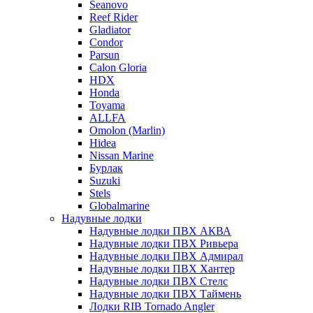
Seanovo
Reef Rider
Gladiator
Condor
Parsun
Calon Gloria
HDX
Honda
Toyama
ALLFA
Omolon (Marlin)
Hidea
Nissan Marine
Бурлак
Suzuki
Stels
Globalmarine
Надувные лодки
Надувные лодки ПВХ АКВА
Надувные лодки ПВХ Ривьера
Надувные лодки ПВХ Адмирал
Надувные лодки ПВХ Хантер
Надувные лодки ПВХ Стелс
Надувные лодки ПВХ Таймень
Лодки RIB Tornado Angler