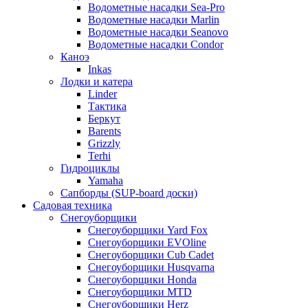
Водометные насадки Sea-Pro
Водометные насадки Marlin
Водометные насадки Seanovo
Водометные насадки Condor
Каноэ
Inkas
Лодки и катера
Linder
Тактика
Беркут
Barents
Grizzly
Terhi
Гидроциклы
Yamaha
Сапборды (SUP-board доски)
Садовая техника
Снегоуборщики
Снегоуборщики Yard Fox
Снегоуборщики EVOline
Снегоуборщики Cub Cadet
Снегоуборщики Husqvarna
Снегоуборщики Honda
Снегоуборщики MTD
Снегоуборщики Herz