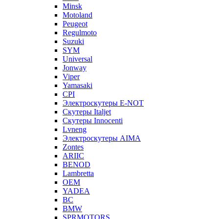
Minsk
Motoland
Peugeot
Regulmoto
Suzuki
SYM
Universal
Jonway
Viper
Yamasaki
CPI
Электроскутеры E-NOT
Скутеры Italjet
Скутеры Innocenti
Lvneng
Электроскутеры AIMA
Zontes
ARIIC
BENOD
Lambretta
OEM
YADEA
BC
BMW
SPRMOTORS