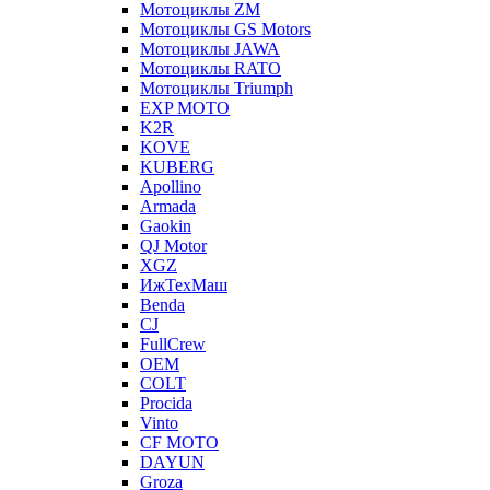
Мотоциклы ZM
Мотоциклы GS Motors
Мотоциклы JAWA
Мотоциклы RATO
Мотоциклы Triumph
EXP MOTO
K2R
KOVE
KUBERG
Apollino
Armada
Gaokin
QJ Motor
XGZ
ИжТехМаш
Benda
CJ
FullCrew
OEM
COLT
Procida
Vinto
CF MOTO
DAYUN
Groza