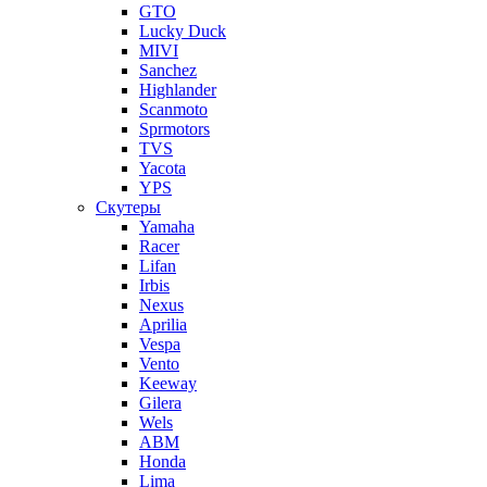
GTO
Lucky Duck
MIVI
Sanchez
Highlander
Scanmoto
Sprmotors
TVS
Yacota
YPS
Скутеры
Yamaha
Racer
Lifan
Irbis
Nexus
Aprilia
Vespa
Vento
Keeway
Gilera
Wels
ABM
Honda
Lima