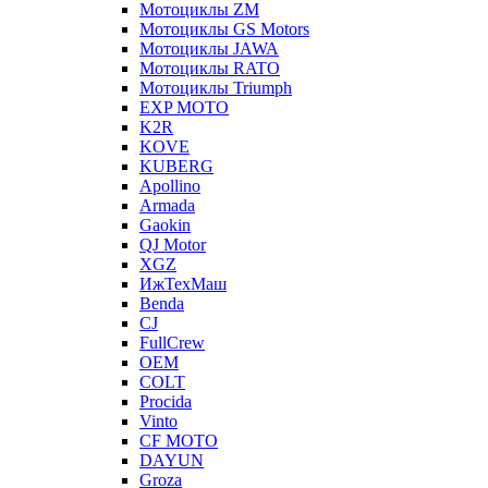
Мотоциклы ZM
Мотоциклы GS Motors
Мотоциклы JAWA
Мотоциклы RATO
Мотоциклы Triumph
EXP MOTO
K2R
KOVE
KUBERG
Apollino
Armada
Gaokin
QJ Motor
XGZ
ИжТехМаш
Benda
CJ
FullCrew
OEM
COLT
Procida
Vinto
CF MOTO
DAYUN
Groza