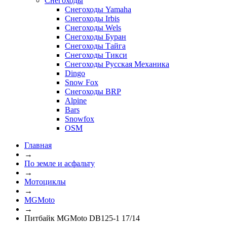
Снегоходы
Снегоходы Yamaha
Снегоходы Irbis
Снегоходы Wels
Снегоходы Буран
Снегоходы Тайга
Снегоходы Тикси
Снегоходы Русская Механика
Dingo
Snow Fox
Снегоходы BRP
Alpine
Bars
Snowfox
OSM
Главная
→
По земле и асфальту
→
Мотоциклы
→
MGMoto
→
Питбайк MGMoto DB125-1 17/14