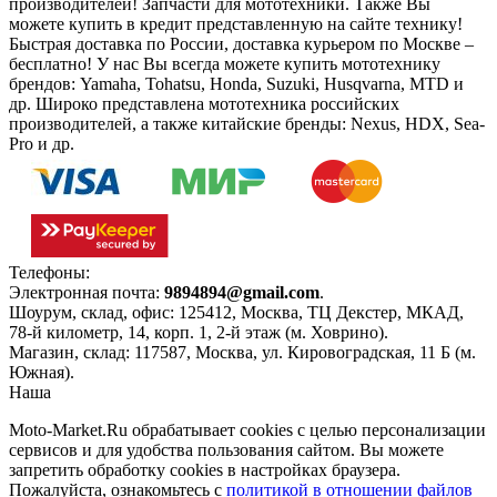
производителей! Запчасти для мототехники. Также Вы
можете купить в кредит представленную на сайте технику!
Быстрая доставка по России, доставка курьером по Москве –
бесплатно!
У нас Вы всегда можете купить мототехнику
брендов: Yamaha, Tohatsu, Honda, Suzuki, Husqvarna, MTD и
др. Широко представлена мототехника российских
производителей, а также китайские бренды: Nexus, HDX, Sea-
Pro и др.
Телефоны:
+7(495)966-18-10
Электронная почта:
9894894@gmail.com
.
Шоурум, склад, офис:
125412
,
Москва
,
ТЦ Декстер, МКАД,
78-й километр, 14, корп. 1, 2-й этаж (м. Ховрино)
.
Магазин, склад:
117587
,
Москва
,
ул. Кировоградская, 11 Б (м.
Южная)
.
Наша
Политика конфиденциальности
Moto-Market.Ru обрабатывает сookies с целью персонализации
сервисов и для удобства пользования сайтом. Вы можете
запретить обработку сookies в настройках браузера.
Пожалуйста, ознакомьтесь с
политикой в отношении файлов