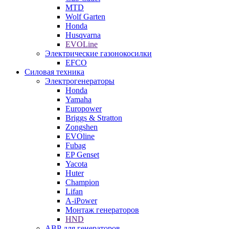
MTD
Wolf Garten
Honda
Husqvarna
EVOLine
Электрические газонокосилки
EFCO
Силовая техника
Электрогенераторы
Honda
Yamaha
Europower
Briggs & Stratton
Zongshen
EVOline
Fubag
EP Genset
Yacota
Huter
Champion
Lifan
A-iPower
Монтаж генераторов
HND
АВР для генераторов