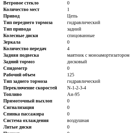
Ветровое стекло
0
Количество мест
1
Привод
Цепь
Тип переднего тормоза
гидравлический
Тип привода
задний
Колесные диски
спицованные
Зеркала
0
Количество передач
4
Задняя подвеска
маятник с моноамортизатором
Задний тормоз
дисковый
Спидометр
0
Рабочий объем
125
Тип заднего тормоза
гидравлический
Переключение скоростей
N-1-2-3-4
Топливо
Аи-95
Прямоточный выхлоп
0
Сигнализация
0
Спинка пассажира
0
Система охлаждения
воздушная
Литые диски
0