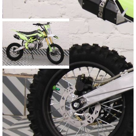
Мощность двигателя (л.с.):
Объём двигателя (куб.см):
Число цилиндров:
1
Тип охлаждения:
Воздушный
Тип стартера:
электрический
Масса (кг):
Добавить к сравнению
Нет в наличии
Сообщить о наличии