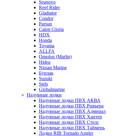
Seanovo
Reef Rider
Gladiator
Condor
Parsun
Calon Gloria
HDX
Honda
Toyama
ALLFA
Omolon (Marlin)
Hidea
Nissan Marine
Бурлак
Suzuki
Stels
Globalmarine
Надувные лодки
Надувные лодки ПВХ АКВА
Надувные лодки ПВХ Ривьера
Надувные лодки ПВХ Адмирал
Надувные лодки ПВХ Хантер
Надувные лодки ПВХ Стелс
Надувные лодки ПВХ Таймень
Лодки RIB Tornado Angler