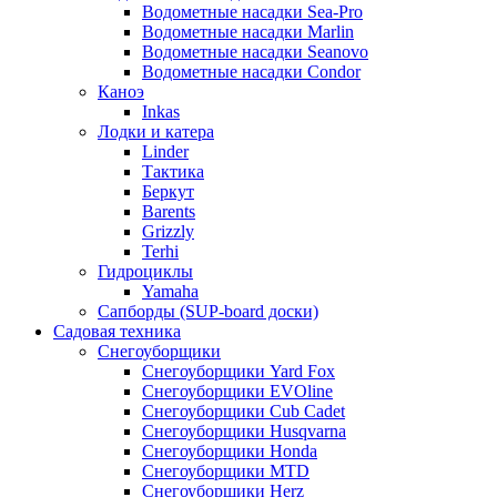
Водометные насадки Sea-Pro
Водометные насадки Marlin
Водометные насадки Seanovo
Водометные насадки Condor
Каноэ
Inkas
Лодки и катера
Linder
Тактика
Беркут
Barents
Grizzly
Terhi
Гидроциклы
Yamaha
Сапборды (SUP-board доски)
Садовая техника
Снегоуборщики
Снегоуборщики Yard Fox
Снегоуборщики EVOline
Снегоуборщики Cub Cadet
Снегоуборщики Husqvarna
Снегоуборщики Honda
Снегоуборщики MTD
Снегоуборщики Herz