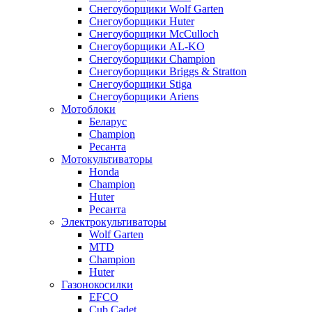
Снегоуборщики Wolf Garten
Снегоуборщики Huter
Снегоуборщики McCulloch
Снегоуборщики AL-KO
Снегоуборщики Champion
Снегоуборщики Briggs & Stratton
Снегоуборщики Stiga
Снегоуборщики Ariens
Мотоблоки
Беларус
Champion
Ресанта
Мотокультиваторы
Honda
Champion
Huter
Ресанта
Электрокультиваторы
Wolf Garten
MTD
Champion
Huter
Газонокосилки
EFCO
Cub Cadet