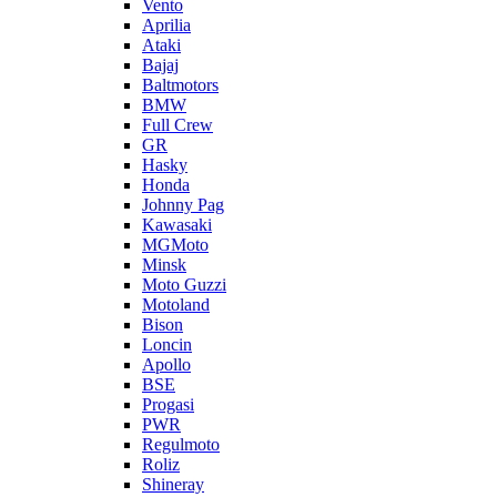
Vento
Aprilia
Ataki
Bajaj
Baltmotors
BMW
Full Crew
GR
Hasky
Honda
Johnny Pag
Kawasaki
MGMoto
Minsk
Moto Guzzi
Motoland
Bison
Loncin
Apollo
BSE
Progasi
PWR
Regulmoto
Roliz
Shineray