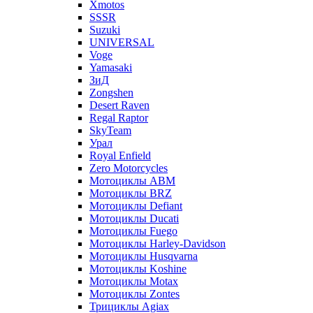
Xmotos
SSSR
Suzuki
UNIVERSAL
Voge
Yamasaki
ЗиД
Zongshen
Desert Raven
Regal Raptor
SkyTeam
Урал
Royal Enfield
Zero Motorcycles
Мотоциклы ABM
Мотоциклы BRZ
Мотоциклы Defiant
Мотоциклы Ducati
Мотоциклы Fuego
Мотоциклы Harley-Davidson
Мотоциклы Husqvarna
Мотоциклы Koshine
Мотоциклы Motax
Мотоциклы Zontes
Трициклы Agiax