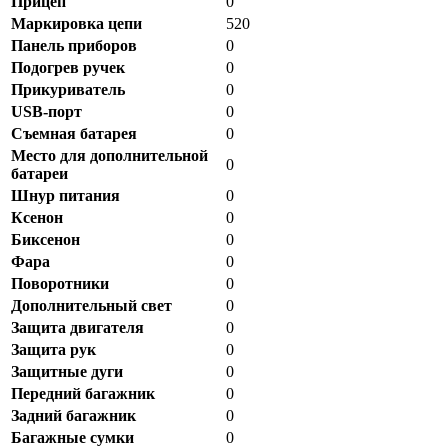
Прицеп
0
Маркировка цепи
520
Панель приборов
0
Подогрев ручек
0
Прикуриватель
0
USB-порт
0
Съемная батарея
0
Место для дополнительной
0
батареи
Шнур питания
0
Ксенон
0
Биксенон
0
Фара
0
Поворотники
0
Дополнительный свет
0
Защита двигателя
0
Защита рук
0
Защитные дуги
0
Передний багажник
0
Задний багажник
0
Багажные сумки
0