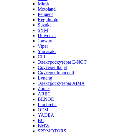
Minsk
Motoland
Peugeot
Regulmoto
Suzuki
SYM
Universal
Jonway
Viper
Yamasaki
CPI
Электроскутеры E-NOT
Скутеры Italjet
Скутеры Innocenti
Lvneng
Электроскутеры AIMA
Zontes
ARIIC
BENOD
Lambretta
OEM
YADEA
BC
BMW
SPRMOTORS