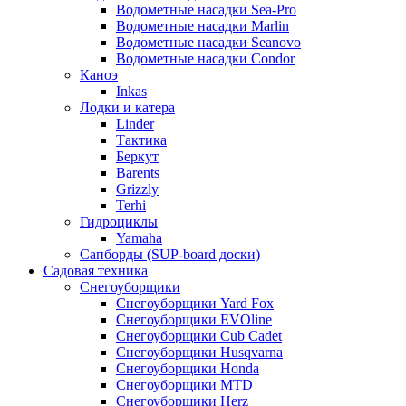
Водометные насадки Sea-Pro
Водометные насадки Marlin
Водометные насадки Seanovo
Водометные насадки Condor
Каноэ
Inkas
Лодки и катера
Linder
Тактика
Беркут
Barents
Grizzly
Terhi
Гидроциклы
Yamaha
Сапборды (SUP-board доски)
Садовая техника
Снегоуборщики
Снегоуборщики Yard Fox
Снегоуборщики EVOline
Снегоуборщики Cub Cadet
Снегоуборщики Husqvarna
Снегоуборщики Honda
Снегоуборщики MTD
Снегоуборщики Herz