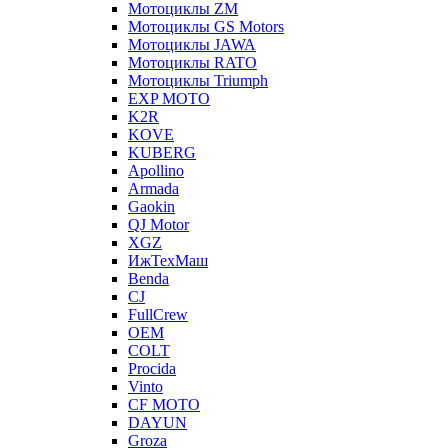
Мотоциклы ZM
Мотоциклы GS Motors
Мотоциклы JAWA
Мотоциклы RATO
Мотоциклы Triumph
EXP MOTO
K2R
KOVE
KUBERG
Apollino
Armada
Gaokin
QJ Motor
XGZ
ИжТехМаш
Benda
CJ
FullCrew
OEM
COLT
Procida
Vinto
CF MOTO
DAYUN
Groza