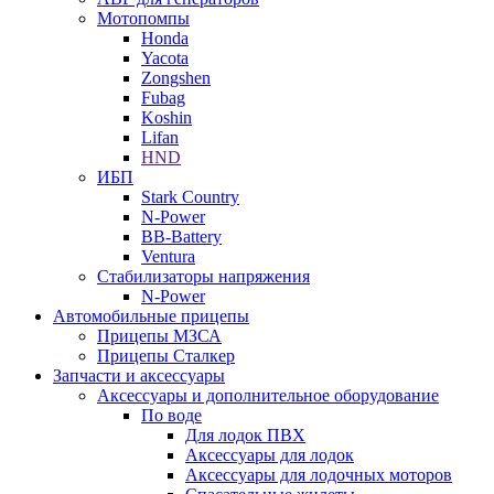
Мотопомпы
Honda
Yacota
Zongshen
Fubag
Koshin
Lifan
HND
ИБП
Stark Country
N-Power
BB-Battery
Ventura
Стабилизаторы напряжения
N-Power
Автомобильные прицепы
Прицепы МЗСА
Прицепы Сталкер
Запчасти и аксессуары
Аксессуары и дополнительное оборудование
По воде
Для лодок ПВХ
Аксессуары для лодок
Аксессуары для лодочных моторов