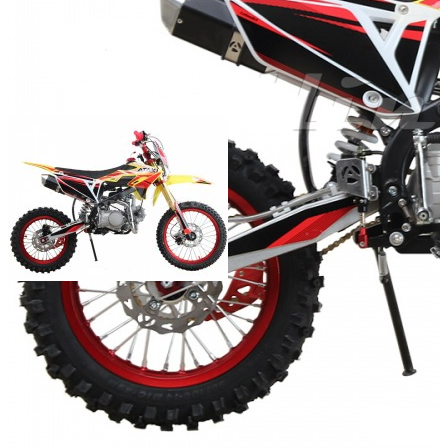
Мощность двигателя (л.с.):
Объём двигателя (куб.см):
Число цилиндров:
1
Тип охлаждения:
Воздушный
Тип стартера:
электрический
Масса (кг):
Добавить к сравнению