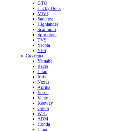
GTO
Lucky Duck
MIVI
Sanchez
Highlander
Scanmoto
Sprmotors
TVS
Yacota
YPS
Скутеры
Yamaha
Racer
Lifan
Irbis
Nexus
Aprilia
Vespa
Vento
Keeway
Gilera
Wels
ABM
Honda
Lima