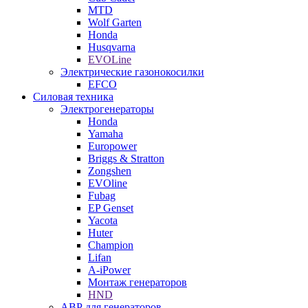
MTD
Wolf Garten
Honda
Husqvarna
EVOLine
Электрические газонокосилки
EFCO
Силовая техника
Электрогенераторы
Honda
Yamaha
Europower
Briggs & Stratton
Zongshen
EVOline
Fubag
EP Genset
Yacota
Huter
Champion
Lifan
A-iPower
Монтаж генераторов
HND
АВР для генераторов