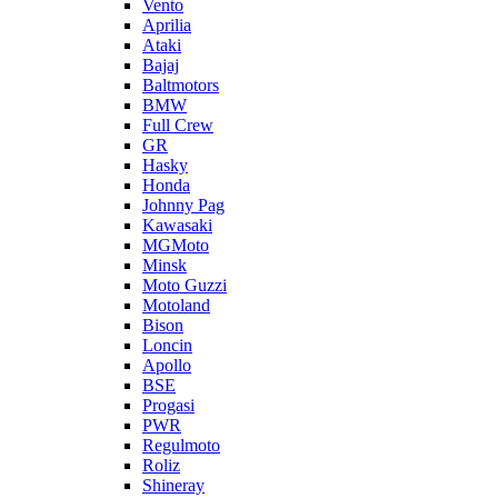
Vento
Aprilia
Ataki
Bajaj
Baltmotors
BMW
Full Crew
GR
Hasky
Honda
Johnny Pag
Kawasaki
MGMoto
Minsk
Moto Guzzi
Motoland
Bison
Loncin
Apollo
BSE
Progasi
PWR
Regulmoto
Roliz
Shineray