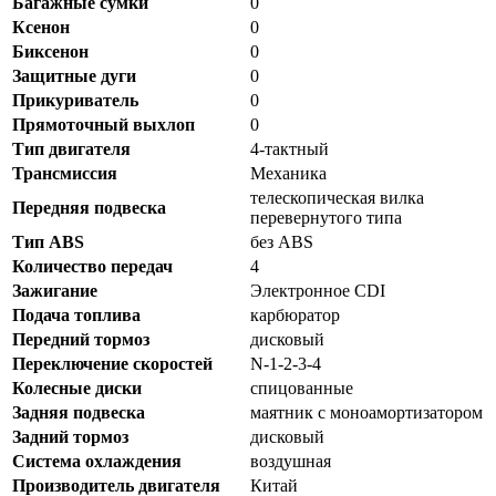
Багажные сумки
0
Ксенон
0
Биксенон
0
Защитные дуги
0
Прикуриватель
0
Прямоточный выхлоп
0
Тип двигателя
4-тактный
Трансмиссия
Механика
телескопическая вилка
Передняя подвеска
перевернутого типа
Тип ABS
без ABS
Количество передач
4
Зажигание
Электронное CDI
Подача топлива
карбюратор
Передний тормоз
дисковый
Переключение скоростей
N-1-2-3-4
Колесные диски
спицованные
Задняя подвеска
маятник с моноамортизатором
Задний тормоз
дисковый
Система охлаждения
воздушная
Производитель двигателя
Китай