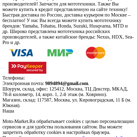
производителей! Запчасти для мототехники. Также Вы
можете купить в кредит представленную на сайте технику!
Быстрая доставка по России, доставка курьером по Москве –
бесплатно!
У нас Вы всегда можете купить мототехнику
брендов: Yamaha, Tohatsu, Honda, Suzuki, Husqvarna, MTD и
др. Широко представлена мототехника российских
производителей, а также китайские бренды: Nexus, HDX, Sea-
Pro и др.
Телефоны:
+7(495)966-18-10
Электронная почта:
9894894@gmail.com
.
Шоурум, склад, офис:
125412
,
Москва
,
ТЦ Декстер, МКАД,
78-й километр, 14, корп. 1, 2-й этаж (м. Ховрино)
.
Магазин, склад:
117587
,
Москва
,
ул. Кировоградская, 11 Б (м.
Южная)
.
Наша
Политика конфиденциальности
Moto-Market.Ru обрабатывает сookies с целью персонализации
сервисов и для удобства пользования сайтом. Вы можете
запретить обработку сookies в настройках браузера.