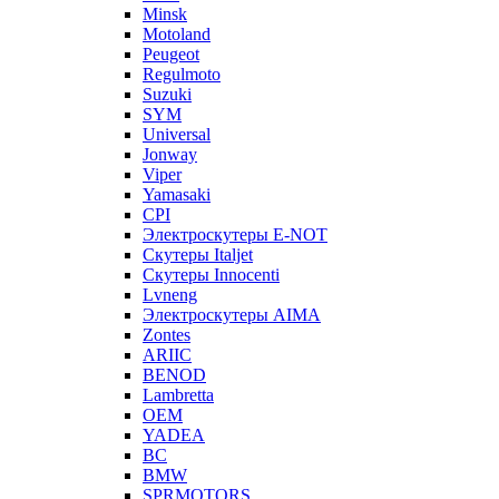
Minsk
Motoland
Peugeot
Regulmoto
Suzuki
SYM
Universal
Jonway
Viper
Yamasaki
CPI
Электроскутеры E-NOT
Скутеры Italjet
Скутеры Innocenti
Lvneng
Электроскутеры AIMA
Zontes
ARIIC
BENOD
Lambretta
OEM
YADEA
BC
BMW
SPRMOTORS