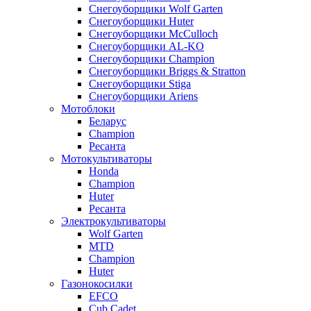
Снегоуборщики Wolf Garten
Снегоуборщики Huter
Снегоуборщики McCulloch
Снегоуборщики AL-KO
Снегоуборщики Champion
Снегоуборщики Briggs & Stratton
Снегоуборщики Stiga
Снегоуборщики Ariens
Мотоблоки
Беларус
Champion
Ресанта
Мотокультиваторы
Honda
Champion
Huter
Ресанта
Электрокультиваторы
Wolf Garten
MTD
Champion
Huter
Газонокосилки
EFCO
Cub Cadet