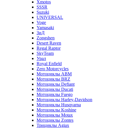
Xmotos
SSSR
Suzuki
UNIVERSAL
Voge
Yamasaki
ЗиД
Zongshen
Desert Raven
Regal Raptor
SkyTeam
Урал
Royal Enfield
Zero Motorcycles
Мотоциклы ABM
Мотоциклы BRZ
Мотоциклы Defiant
Мотоциклы Ducati
Мотоциклы Fuego
Мотоциклы Harley-Davidson
Мотоциклы Husqvarna
Мотоциклы Koshine
Мотоциклы Motax
Мотоциклы Zontes
Трициклы Agiax