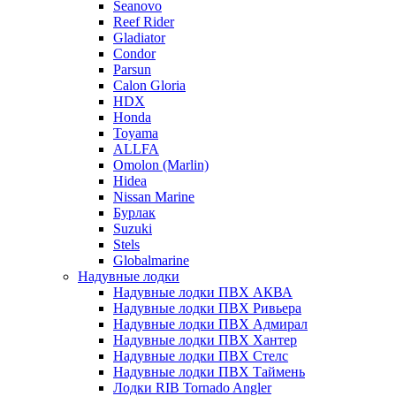
Seanovo
Reef Rider
Gladiator
Condor
Parsun
Calon Gloria
HDX
Honda
Toyama
ALLFA
Omolon (Marlin)
Hidea
Nissan Marine
Бурлак
Suzuki
Stels
Globalmarine
Надувные лодки
Надувные лодки ПВХ АКВА
Надувные лодки ПВХ Ривьера
Надувные лодки ПВХ Адмирал
Надувные лодки ПВХ Хантер
Надувные лодки ПВХ Стелс
Надувные лодки ПВХ Таймень
Лодки RIB Tornado Angler