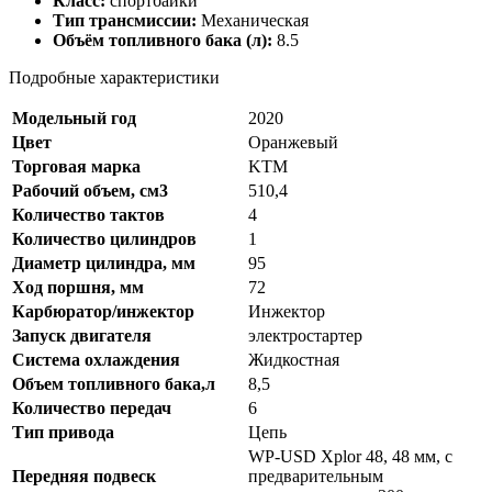
Класс:
спортбайки
Тип трансмиссии:
Механическая
Объём топливного бака (л):
8.5
Подробные характеристики
Модельный год
2020
Цвет
Оранжевый
Торговая марка
KTM
Рабочий объем, см3
510,4
Количество тактов
4
Количество цилиндров
1
Диаметр цилиндра, мм
95
Ход поршня, мм
72
Карбюратор/инжектор
Инжектор
Запуск двигателя
электростартер
Система охлаждения
Жидкостная
Объем топливного бака,л
8,5
Количество передач
6
Тип привода
Цепь
WP-USD Xplor 48, 48 мм, с
Передняя подвеск
предварительным