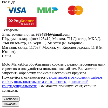
Pro и др.
Телефоны:
+7(495)966-18-10
Электронная почта:
9894894@gmail.com
.
Шоурум, склад, офис:
125412
,
Москва
,
ТЦ Декстер, МКАД,
78-й километр, 14, корп. 1, 2-й этаж (м. Ховрино)
.
Магазин, склад:
117587
,
Москва
,
ул. Кировоградская, 11 Б (м.
Южная)
.
Наша
Политика конфиденциальности
Moto-Market.Ru обрабатывает сookies с целью персонализации
сервисов и для удобства пользования сайтом. Вы можете
запретить обработку сookies в настройках браузера.
Пожалуйста, ознакомьтесь с
политикой в отношении файлов
cookie
,
пользовательским соглашением
и
политикой
конфиденциальности
. Вы можете покинуть сайт, если не
согласны.
Согласен
Показать