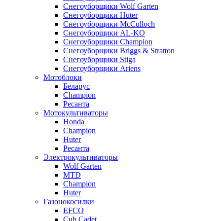
Снегоуборщики Wolf Garten
Снегоуборщики Huter
Снегоуборщики McCulloch
Снегоуборщики AL-KO
Снегоуборщики Champion
Снегоуборщики Briggs & Stratton
Снегоуборщики Stiga
Снегоуборщики Ariens
Мотоблоки
Беларус
Champion
Ресанта
Мотокультиваторы
Honda
Champion
Huter
Ресанта
Электрокультиваторы
Wolf Garten
MTD
Champion
Huter
Газонокосилки
EFCO
Cub Cadet