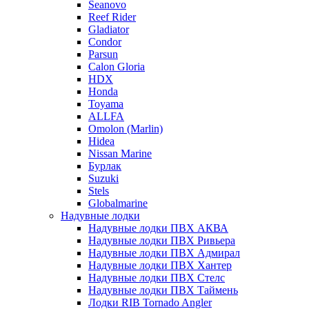
Seanovo
Reef Rider
Gladiator
Condor
Parsun
Calon Gloria
HDX
Honda
Toyama
ALLFA
Omolon (Marlin)
Hidea
Nissan Marine
Бурлак
Suzuki
Stels
Globalmarine
Надувные лодки
Надувные лодки ПВХ АКВА
Надувные лодки ПВХ Ривьера
Надувные лодки ПВХ Адмирал
Надувные лодки ПВХ Хантер
Надувные лодки ПВХ Стелс
Надувные лодки ПВХ Таймень
Лодки RIB Tornado Angler