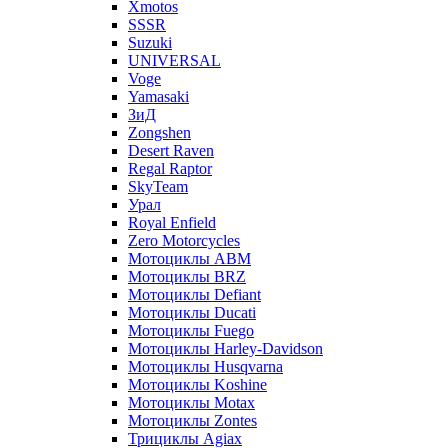
Xmotos
SSSR
Suzuki
UNIVERSAL
Voge
Yamasaki
ЗиД
Zongshen
Desert Raven
Regal Raptor
SkyTeam
Урал
Royal Enfield
Zero Motorcycles
Мотоциклы ABM
Мотоциклы BRZ
Мотоциклы Defiant
Мотоциклы Ducati
Мотоциклы Fuego
Мотоциклы Harley-Davidson
Мотоциклы Husqvarna
Мотоциклы Koshine
Мотоциклы Motax
Мотоциклы Zontes
Трициклы Agiax