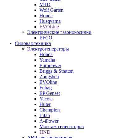
MTD
Wolf Garten
Honda
Husqvarna
EVOLine
Электрические газонокосилки
EFCO
Силовая техника
Электрогенераторы
Honda
Yamaha
Europower
Briggs & Stratton
Zongshen
EVOline
Fubag
EP Genset
Yacota
Huter
Champion
Lifan
A-iPower
Монтаж генераторов
HND
АВР для генераторов