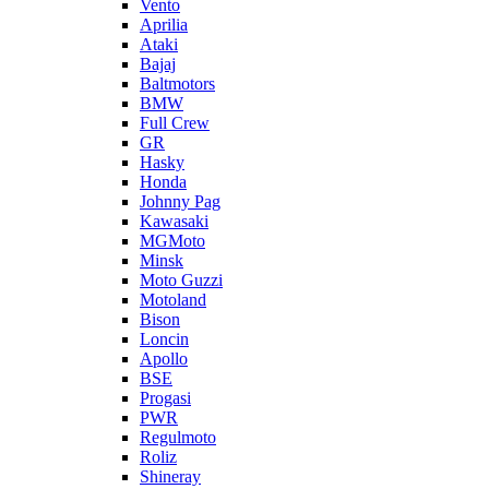
Vento
Aprilia
Ataki
Bajaj
Baltmotors
BMW
Full Crew
GR
Hasky
Honda
Johnny Pag
Kawasaki
MGMoto
Minsk
Moto Guzzi
Motoland
Bison
Loncin
Apollo
BSE
Progasi
PWR
Regulmoto
Roliz
Shineray