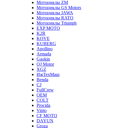
Мотоциклы ZM
Мотоциклы GS Motors
Мотоциклы JAWA
Мотоциклы RATO
Мотоциклы Triumph
EXP MOTO
K2R
KOVE
KUBERG
Apollino
Armada
Gaokin
QJ Motor
XGZ
ИжТехМаш
Benda
CJ
FullCrew
OEM
COLT
Procida
Vinto
CF MOTO
DAYUN
Groza