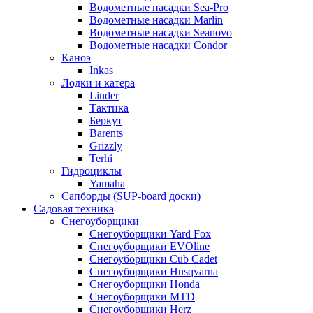
Водометные насадки Sea-Pro
Водометные насадки Marlin
Водометные насадки Seanovo
Водометные насадки Condor
Каноэ
Inkas
Лодки и катера
Linder
Тактика
Беркут
Barents
Grizzly
Terhi
Гидроциклы
Yamaha
Сапборды (SUP-board доски)
Садовая техника
Снегоуборщики
Снегоуборщики Yard Fox
Снегоуборщики EVOline
Снегоуборщики Cub Cadet
Снегоуборщики Husqvarna
Снегоуборщики Honda
Снегоуборщики MTD
Снегоуборщики Herz