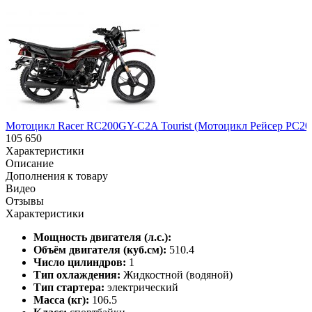
Мотоцикл Racer RC200GY-C2A Tourist (Мотоцикл Рейсер РС2
105 650
Характеристики
Описание
Дополнения к товару
Видео
Отзывы
Характеристики
Мощность двигателя (л.с.):
Объём двигателя (куб.см):
510.4
Число цилиндров:
1
Тип охлаждения:
Жидкостной (водяной)
Тип стартера:
электрический
Масса (кг):
106.5