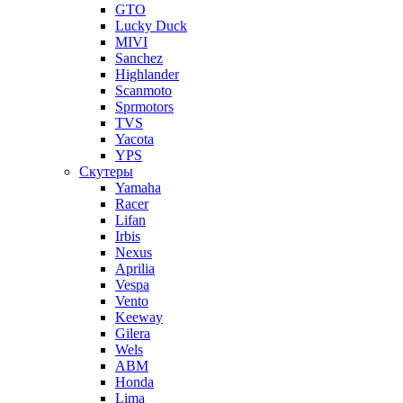
GTO
Lucky Duck
MIVI
Sanchez
Highlander
Scanmoto
Sprmotors
TVS
Yacota
YPS
Скутеры
Yamaha
Racer
Lifan
Irbis
Nexus
Aprilia
Vespa
Vento
Keeway
Gilera
Wels
ABM
Honda
Lima