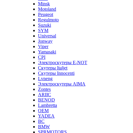
Minsk
Motoland
Peugeot
Regulmoto
Suzuki
SYM
Universal
Jonway
Viper
Yamasaki
CPI
Электроскутеры E-NOT
Скутеры Italjet
Скутеры Innocenti
Lvneng
Электроскутеры AIMA
Zontes
ARIIC
BENOD
Lambretta
OEM
YADEA
BC
BMW
SPRMOTORS