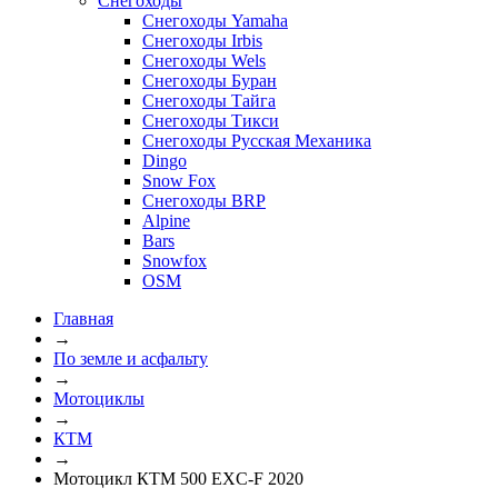
Снегоходы
Снегоходы Yamaha
Снегоходы Irbis
Снегоходы Wels
Снегоходы Буран
Снегоходы Тайга
Снегоходы Тикси
Снегоходы Русская Механика
Dingo
Snow Fox
Снегоходы BRP
Alpine
Bars
Snowfox
OSM
Главная
→
По земле и асфальту
→
Мотоциклы
→
КТМ
→
Мотоцикл КТМ 500 EXC-F 2020