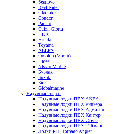
Seanovo
Reef Rider
Gladiator
Condor
Parsun
Calon Gloria
HDX
Honda
Toyama
ALLFA
Omolon (Marlin)
Hidea
Nissan Marine
Бурлак
Suzuki
Stels
Globalmarine
Надувные лодки
Надувные лодки ПВХ АКВА
Надувные лодки ПВХ Ривьера
Надувные лодки ПВХ Адмирал
Надувные лодки ПВХ Хантер
Надувные лодки ПВХ Стелс
Надувные лодки ПВХ Таймень
Лодки RIB Tornado Angler