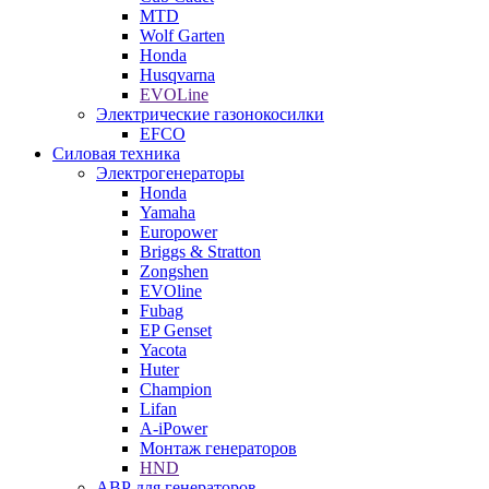
MTD
Wolf Garten
Honda
Husqvarna
EVOLine
Электрические газонокосилки
EFCO
Силовая техника
Электрогенераторы
Honda
Yamaha
Europower
Briggs & Stratton
Zongshen
EVOline
Fubag
EP Genset
Yacota
Huter
Champion
Lifan
A-iPower
Монтаж генераторов
HND
АВР для генераторов