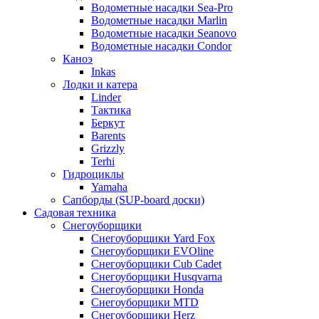
Водометные насадки Sea-Pro
Водометные насадки Marlin
Водометные насадки Seanovo
Водометные насадки Condor
Каноэ
Inkas
Лодки и катера
Linder
Тактика
Беркут
Barents
Grizzly
Terhi
Гидроциклы
Yamaha
Сапборды (SUP-board доски)
Садовая техника
Снегоуборщики
Снегоуборщики Yard Fox
Снегоуборщики EVOline
Снегоуборщики Cub Cadet
Снегоуборщики Husqvarna
Снегоуборщики Honda
Снегоуборщики MTD
Снегоуборщики Herz