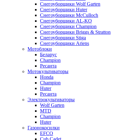
Снегоуборщики Wolf Garten
Снегоуборщики Huter
Снегоуборщики McCulloch
Снегоуборщики AL-KO
Снегоуборщики Champion
Снегоуборщики Briggs & Stratton
Снегоуборщики Stiga
Снегоуборщики Ariens
Мотоблоки
Беларус
Champion
Ресанта
Мотокультиваторы
Honda
Champion
Huter
Ресанта
Электрокультиваторы
Wolf Garten
MTD
Champion
Huter
Газонокосилки
EFCO
Cub Cadet