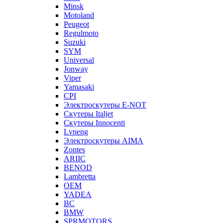
Minsk
Motoland
Peugeot
Regulmoto
Suzuki
SYM
Universal
Jonway
Viper
Yamasaki
CPI
Электроскутеры E-NOT
Скутеры Italjet
Скутеры Innocenti
Lvneng
Электроскутеры AIMA
Zontes
ARIIC
BENOD
Lambretta
OEM
YADEA
BC
BMW
SPRMOTORS