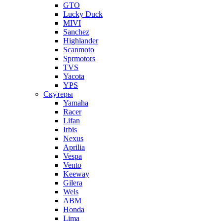
GTO
Lucky Duck
MIVI
Sanchez
Highlander
Scanmoto
Sprmotors
TVS
Yacota
YPS
Скутеры
Yamaha
Racer
Lifan
Irbis
Nexus
Aprilia
Vespa
Vento
Keeway
Gilera
Wels
ABM
Honda
Lima