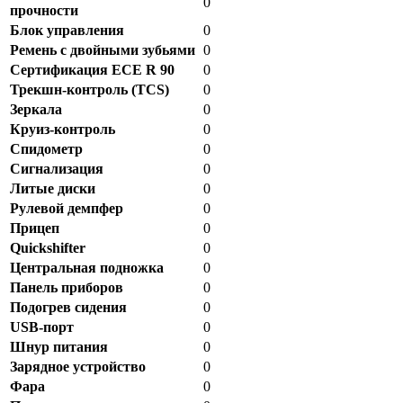
0
прочности
Блок управления
0
Ремень с двойными зубьями
0
Сертификация ECE R 90
0
Трекшн-контроль (TCS)
0
Зеркала
0
Круиз-контроль
0
Спидометр
0
Сигнализация
0
Литые диски
0
Рулевой демпфер
0
Прицеп
0
Quickshifter
0
Центральная подножка
0
Панель приборов
0
Подогрев сидения
0
USB-порт
0
Шнур питания
0
Зарядное устройство
0
Фара
0