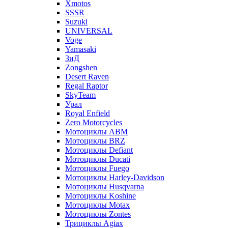
Xmotos
SSSR
Suzuki
UNIVERSAL
Voge
Yamasaki
ЗиД
Zongshen
Desert Raven
Regal Raptor
SkyTeam
Урал
Royal Enfield
Zero Motorcycles
Мотоциклы ABM
Мотоциклы BRZ
Мотоциклы Defiant
Мотоциклы Ducati
Мотоциклы Fuego
Мотоциклы Harley-Davidson
Мотоциклы Husqvarna
Мотоциклы Koshine
Мотоциклы Motax
Мотоциклы Zontes
Трициклы Agiax