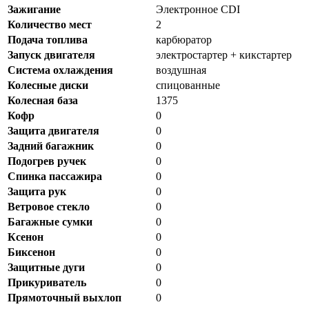
Зажигание
Электронное CDI
Количество мест
2
Подача топлива
карбюратор
Запуск двигателя
электростартер + кикстартер
Система охлаждения
воздушная
Колесные диски
спицованные
Колесная база
1375
Кофр
0
Защита двигателя
0
Задний багажник
0
Подогрев ручек
0
Спинка пассажира
0
Защита рук
0
Ветровое стекло
0
Багажные сумки
0
Ксенон
0
Биксенон
0
Защитные дуги
0
Прикуриватель
0
Прямоточный выхлоп
0