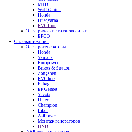
MTD
Wolf Garten
Honda
Husqvarna
EVOLine
Электрические газонокосилки
EFCO
Силовая техника
Электрогенераторы
Honda
Yamaha
Europower
Briggs & Stratton
Zongshen
EVOline
Fubag
EP Genset
Yacota
Huter
Champion
Lifan
A-iPower
Монтаж генераторов
HND
АВР для генераторов