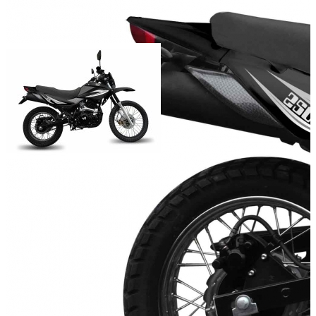
Мощность двигателя (л.с.):
Объём двигателя (куб.см):
Число цилиндров:
1
Тип охлаждения:
Воздушный
Тип стартера:
электрический
Масса (кг):
Добавить к сравнению
Нет в наличии
Сообщить о наличии