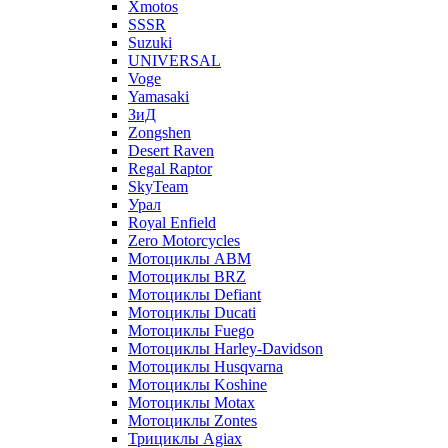
Xmotos
SSSR
Suzuki
UNIVERSAL
Voge
Yamasaki
ЗиД
Zongshen
Desert Raven
Regal Raptor
SkyTeam
Урал
Royal Enfield
Zero Motorcycles
Мотоциклы ABM
Мотоциклы BRZ
Мотоциклы Defiant
Мотоциклы Ducati
Мотоциклы Fuego
Мотоциклы Harley-Davidson
Мотоциклы Husqvarna
Мотоциклы Koshine
Мотоциклы Motax
Мотоциклы Zontes
Трициклы Agiax