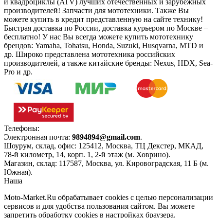
и квадроциклы (ATV) лучших отечественных и зарубежных
производителей! Запчасти для мототехники. Также Вы
можете купить в кредит представленную на сайте технику!
Быстрая доставка по России, доставка курьером по Москве –
бесплатно!
У нас Вы всегда можете купить мототехнику
брендов: Yamaha, Tohatsu, Honda, Suzuki, Husqvarna, MTD и
др. Широко представлена мототехника российских
производителей, а также китайские бренды: Nexus, HDX, Sea-
Pro и др.
Телефоны:
+7(495)966-18-10
Электронная почта:
9894894@gmail.com
.
Шоурум, склад, офис:
125412
,
Москва
,
ТЦ Декстер, МКАД,
78-й километр, 14, корп. 1, 2-й этаж (м. Ховрино)
.
Магазин, склад:
117587
,
Москва
,
ул. Кировоградская, 11 Б (м.
Южная)
.
Наша
Политика конфиденциальности
Moto-Market.Ru обрабатывает сookies с целью персонализации
сервисов и для удобства пользования сайтом. Вы можете
запретить обработку сookies в настройках браузера.