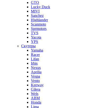
GTO
Lucky Duck
MIVI
Sanchez
Highlander
Scanmoto
Sprmotors
TVS
Yacota
YPS
Скутеры
Yamaha
Racer
Lifan
Irbis
Nexus
Aprilia
Vespa
Vento
Keeway
Gilera
Wels
ABM
Honda
Lima