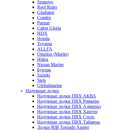
Seanovo
Reef Rider
Gladiator
Condor
Parsun
Calon Gloria
HDX
Honda
Toyama
ALLFA
Omolon (Marlin)
Hidea
Nissan Marine
Бурлак
Suzuki
Stels
Globalmarine
Надувные лодки
Надувные лодки ПВХ АКВА
Надувные лодки ПВХ Ривьера
Надувные лодки ПВХ Адмирал
Надувные лодки ПВХ Хантер
Надувные лодки ПВХ Стелс
Надувные лодки ПВХ Таймень
Лодки RIB Tornado Angler