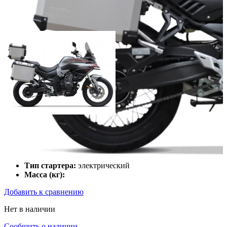
Мощность двигателя (л.с.):
Объём двигателя (куб.см):
Число цилиндров:
1
Тип охлаждения:
Воздушный
Тип стартера:
электрический
Масса (кг):
Добавить к сравнению
Нет в наличии
Сообщить о наличии