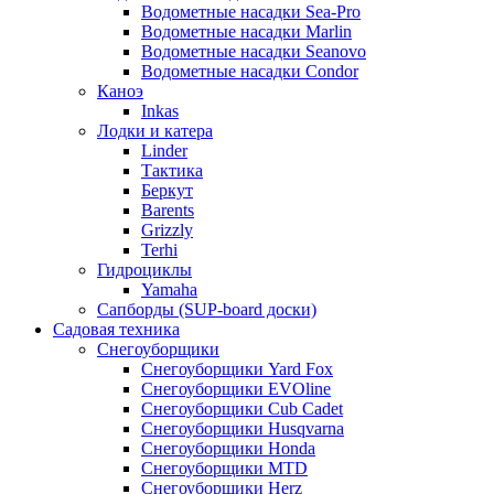
Водометные насадки Sea-Pro
Водометные насадки Marlin
Водометные насадки Seanovo
Водометные насадки Condor
Каноэ
Inkas
Лодки и катера
Linder
Тактика
Беркут
Barents
Grizzly
Terhi
Гидроциклы
Yamaha
Сапборды (SUP-board доски)
Садовая техника
Снегоуборщики
Снегоуборщики Yard Fox
Снегоуборщики EVOline
Снегоуборщики Cub Cadet
Снегоуборщики Husqvarna
Снегоуборщики Honda
Снегоуборщики MTD
Снегоуборщики Herz