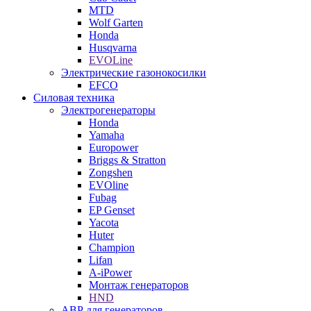
MTD
Wolf Garten
Honda
Husqvarna
EVOLine
Электрические газонокосилки
EFCO
Силовая техника
Электрогенераторы
Honda
Yamaha
Europower
Briggs & Stratton
Zongshen
EVOline
Fubag
EP Genset
Yacota
Huter
Champion
Lifan
A-iPower
Монтаж генераторов
HND
АВР для генераторов