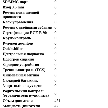
SD/MMC порт
0
Вход 3.5 mm
0
Ремень повышенной
0
прочности
Блок управления
0
Ремень с двойными зубьями
0
Сертификация ECE R 90
0
Круиз-контроль
0
Рулевой демпфер
0
Quickshifter
0
Центральная подножка
0
Подогрев сидения
0
Зарядное устройство
0
Трекшн-контроль (TCS)
0
Линзованная оптика
0
Складной багажник
0
Защитный кожух цепи
0
Родительский контроль
0
(ограничитель ручки газа)
Объем двигателя
471
Мощность двигателя
47