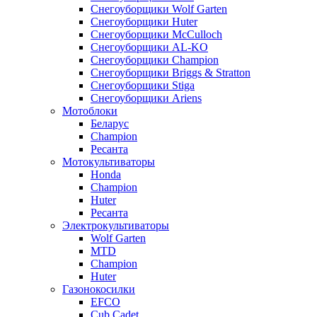
Снегоуборщики Wolf Garten
Снегоуборщики Huter
Снегоуборщики McCulloch
Снегоуборщики AL-KO
Снегоуборщики Champion
Снегоуборщики Briggs & Stratton
Снегоуборщики Stiga
Снегоуборщики Ariens
Мотоблоки
Беларус
Champion
Ресанта
Мотокультиваторы
Honda
Champion
Huter
Ресанта
Электрокультиваторы
Wolf Garten
MTD
Champion
Huter
Газонокосилки
EFCO
Cub Cadet