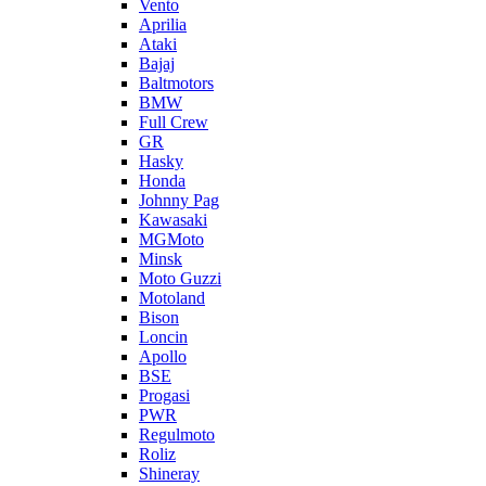
Vento
Aprilia
Ataki
Bajaj
Baltmotors
BMW
Full Crew
GR
Hasky
Honda
Johnny Pag
Kawasaki
MGMoto
Minsk
Moto Guzzi
Motoland
Bison
Loncin
Apollo
BSE
Progasi
PWR
Regulmoto
Roliz
Shineray