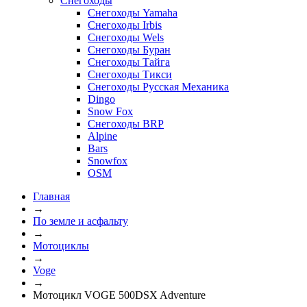
Снегоходы
Снегоходы Yamaha
Снегоходы Irbis
Снегоходы Wels
Снегоходы Буран
Снегоходы Тайга
Снегоходы Тикси
Снегоходы Русская Механика
Dingo
Snow Fox
Снегоходы BRP
Alpine
Bars
Snowfox
OSM
Главная
→
По земле и асфальту
→
Мотоциклы
→
Voge
→
Мотоцикл VOGE 500DSX Adventure