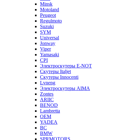
Minsk
Motoland
Peugeot
Regulmoto
Suzuki
SYM
Universal
Jonway
Viper
Yamasaki
CPI
Электроскутеры E-NOT
Скутеры Italjet
Скутеры Innocenti
Lvneng
Электроскутеры AIMA
Zontes
ARIIC
BENOD
Lambretta
OEM
YADEA
BC
BMW
SPRMOTORS