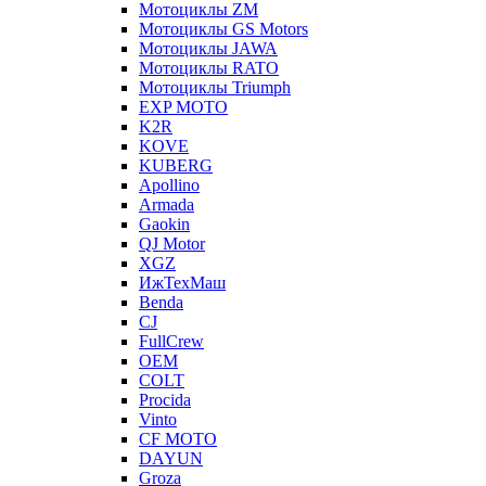
Мотоциклы ZM
Мотоциклы GS Motors
Мотоциклы JAWA
Мотоциклы RATO
Мотоциклы Triumph
EXP MOTO
K2R
KOVE
KUBERG
Apollino
Armada
Gaokin
QJ Motor
XGZ
ИжТехМаш
Benda
CJ
FullCrew
OEM
COLT
Procida
Vinto
CF MOTO
DAYUN
Groza