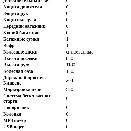
Дополнительный свет
0
Защита двигателя
0
Защита рук
0
Защитные дуги
0
Передний багажник
0
Задний багажник
0
Багажные сумки
1
Кофр
1
Колесные диски
спицованные
Высота посадки
880
Высота руля
1180
Колесная база
1803
Дорожный просвет /
204
Клиренс
Маркировка цепи
520
Система бесключевого
0
старта
Поворотник
0
Колонка
0
MP3 плеер
0
USB порт
0