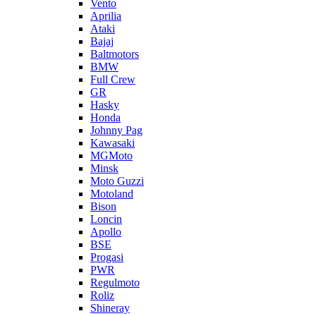
Vento
Aprilia
Ataki
Bajaj
Baltmotors
BMW
Full Crew
GR
Hasky
Honda
Johnny Pag
Kawasaki
MGMoto
Minsk
Moto Guzzi
Motoland
Bison
Loncin
Apollo
BSE
Progasi
PWR
Regulmoto
Roliz
Shineray