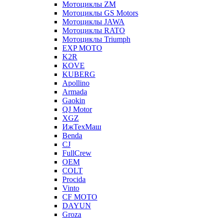
Мотоциклы ZM
Мотоциклы GS Motors
Мотоциклы JAWA
Мотоциклы RATO
Мотоциклы Triumph
EXP MOTO
K2R
KOVE
KUBERG
Apollino
Armada
Gaokin
QJ Motor
XGZ
ИжТехМаш
Benda
CJ
FullCrew
OEM
COLT
Procida
Vinto
CF MOTO
DAYUN
Groza