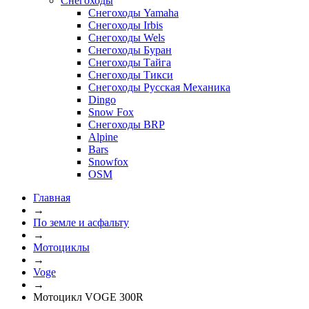
Снегоходы
Снегоходы Yamaha
Снегоходы Irbis
Снегоходы Wels
Снегоходы Буран
Снегоходы Тайга
Снегоходы Тикси
Снегоходы Русская Механика
Dingo
Snow Fox
Снегоходы BRP
Alpine
Bars
Snowfox
OSM
Главная
→
По земле и асфальту
→
Мотоциклы
→
Voge
→
Мотоцикл VOGE 300R