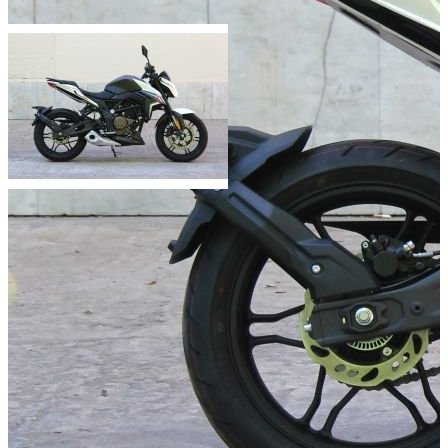
Мощность двигателя (л.с.):
Объём двигателя (куб.см):
Число цилиндров:
1
Тип охлаждения:
Воздушный
Тип стартера:
электрический
Масса (кг):
Добавить к сравнению
Нет в наличии
Сообщить о наличии