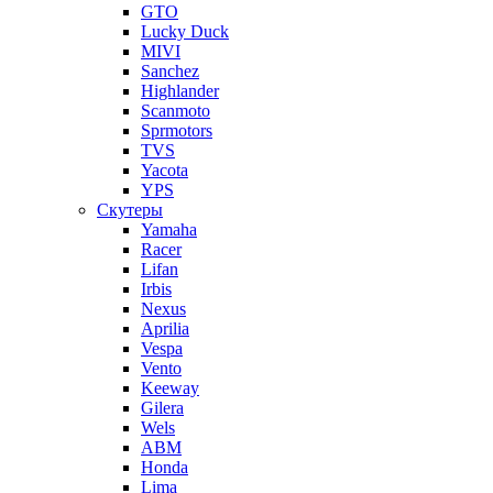
GTO
Lucky Duck
MIVI
Sanchez
Highlander
Scanmoto
Sprmotors
TVS
Yacota
YPS
Скутеры
Yamaha
Racer
Lifan
Irbis
Nexus
Aprilia
Vespa
Vento
Keeway
Gilera
Wels
ABM
Honda
Lima