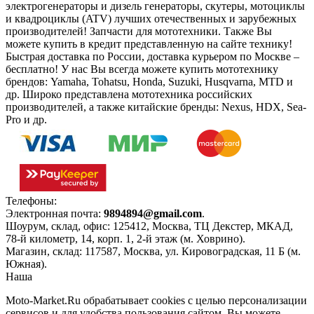
электрогенераторы и дизель генераторы, скутеры, мотоциклы
и квадроциклы (ATV) лучших отечественных и зарубежных
производителей! Запчасти для мототехники. Также Вы
можете купить в кредит представленную на сайте технику!
Быстрая доставка по России, доставка курьером по Москве –
бесплатно!
У нас Вы всегда можете купить мототехнику
брендов: Yamaha, Tohatsu, Honda, Suzuki, Husqvarna, MTD и
др. Широко представлена мототехника российских
производителей, а также китайские бренды: Nexus, HDX, Sea-
Pro и др.
Телефоны:
+7(495)966-18-10
Электронная почта:
9894894@gmail.com
.
Шоурум, склад, офис:
125412
,
Москва
,
ТЦ Декстер, МКАД,
78-й километр, 14, корп. 1, 2-й этаж (м. Ховрино)
.
Магазин, склад:
117587
,
Москва
,
ул. Кировоградская, 11 Б (м.
Южная)
.
Наша
Политика конфиденциальности
Moto-Market.Ru обрабатывает сookies с целью персонализации
сервисов и для удобства пользования сайтом. Вы можете