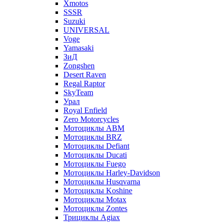
Xmotos
SSSR
Suzuki
UNIVERSAL
Voge
Yamasaki
ЗиД
Zongshen
Desert Raven
Regal Raptor
SkyTeam
Урал
Royal Enfield
Zero Motorcycles
Мотоциклы ABM
Мотоциклы BRZ
Мотоциклы Defiant
Мотоциклы Ducati
Мотоциклы Fuego
Мотоциклы Harley-Davidson
Мотоциклы Husqvarna
Мотоциклы Koshine
Мотоциклы Motax
Мотоциклы Zontes
Трициклы Agiax