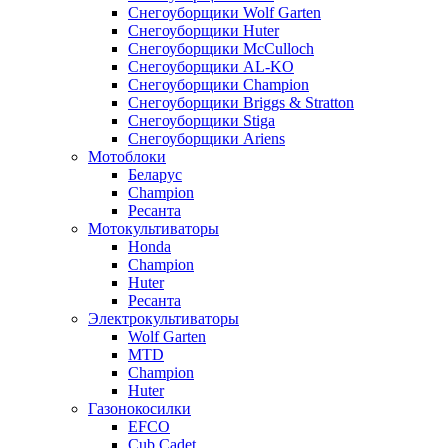
Снегоуборщики Wolf Garten
Снегоуборщики Huter
Снегоуборщики McCulloch
Снегоуборщики AL-KO
Снегоуборщики Champion
Снегоуборщики Briggs & Stratton
Снегоуборщики Stiga
Снегоуборщики Ariens
Мотоблоки
Беларус
Champion
Ресанта
Мотокультиваторы
Honda
Champion
Huter
Ресанта
Электрокультиваторы
Wolf Garten
MTD
Champion
Huter
Газонокосилки
EFCO
Cub Cadet