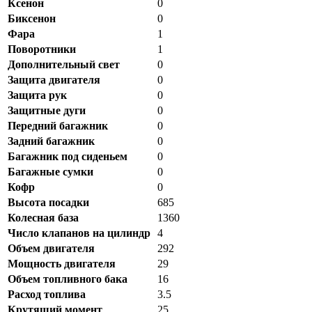
Ксенон
0
Биксенон
0
Фара
1
Поворотники
1
Дополнительный свет
0
Защита двигателя
0
Защита рук
0
Защитные дуги
0
Передний багажник
0
Задний багажник
0
Багажник под сиденьем
0
Багажные сумки
0
Кофр
0
Высота посадки
685
Колесная база
1360
Число клапанов на цилиндр
4
Объем двигателя
292
Мощность двигателя
29
Объем топливного бака
16
Расход топлива
3.5
Крутящий момент
25