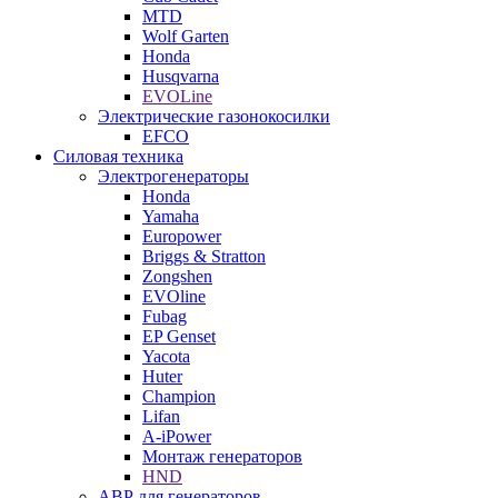
MTD
Wolf Garten
Honda
Husqvarna
EVOLine
Электрические газонокосилки
EFCO
Силовая техника
Электрогенераторы
Honda
Yamaha
Europower
Briggs & Stratton
Zongshen
EVOline
Fubag
EP Genset
Yacota
Huter
Champion
Lifan
A-iPower
Монтаж генераторов
HND
АВР для генераторов