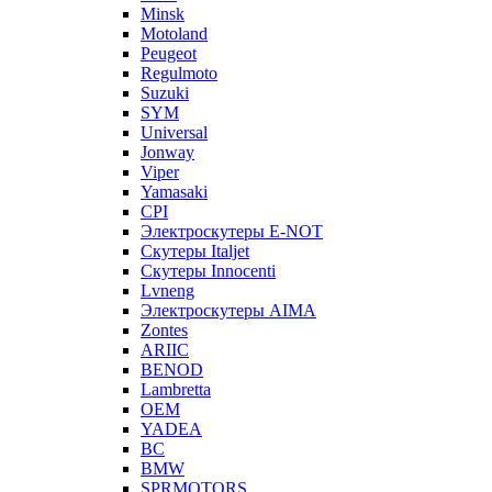
Minsk
Motoland
Peugeot
Regulmoto
Suzuki
SYM
Universal
Jonway
Viper
Yamasaki
CPI
Электроскутеры E-NOT
Скутеры Italjet
Скутеры Innocenti
Lvneng
Электроскутеры AIMA
Zontes
ARIIC
BENOD
Lambretta
OEM
YADEA
BC
BMW
SPRMOTORS