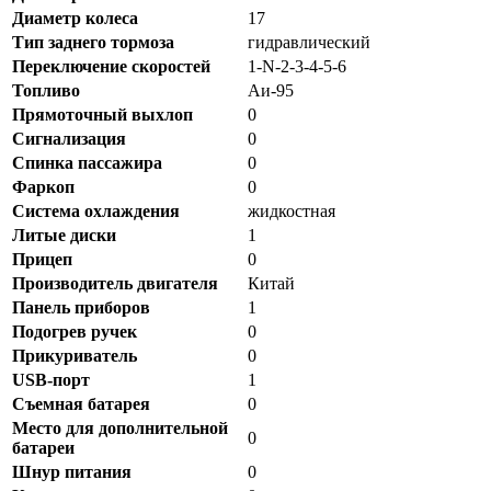
Диаметр колеса
17
Тип заднего тормоза
гидравлический
Переключение скоростей
1-N-2-3-4-5-6
Топливо
Аи-95
Прямоточный выхлоп
0
Сигнализация
0
Спинка пассажира
0
Фаркоп
0
Система охлаждения
жидкостная
Литые диски
1
Прицеп
0
Производитель двигателя
Китай
Панель приборов
1
Подогрев ручек
0
Прикуриватель
0
USB-порт
1
Съемная батарея
0
Место для дополнительной
0
батареи
Шнур питания
0