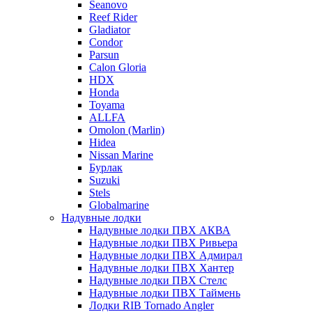
Seanovo
Reef Rider
Gladiator
Condor
Parsun
Calon Gloria
HDX
Honda
Toyama
ALLFA
Omolon (Marlin)
Hidea
Nissan Marine
Бурлак
Suzuki
Stels
Globalmarine
Надувные лодки
Надувные лодки ПВХ АКВА
Надувные лодки ПВХ Ривьера
Надувные лодки ПВХ Адмирал
Надувные лодки ПВХ Хантер
Надувные лодки ПВХ Стелс
Надувные лодки ПВХ Таймень
Лодки RIB Tornado Angler