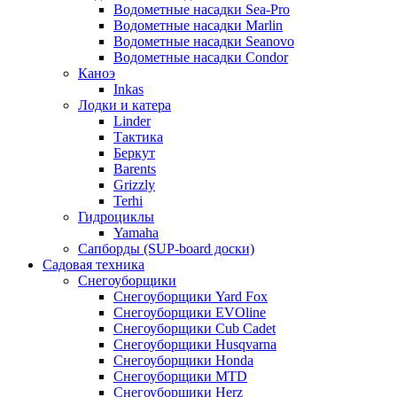
Водометные насадки Sea-Pro
Водометные насадки Marlin
Водометные насадки Seanovo
Водометные насадки Condor
Каноэ
Inkas
Лодки и катера
Linder
Тактика
Беркут
Barents
Grizzly
Terhi
Гидроциклы
Yamaha
Сапборды (SUP-board доски)
Садовая техника
Снегоуборщики
Снегоуборщики Yard Fox
Снегоуборщики EVOline
Снегоуборщики Cub Cadet
Снегоуборщики Husqvarna
Снегоуборщики Honda
Снегоуборщики MTD
Снегоуборщики Herz