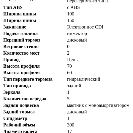
перевернутого типа
Тип ABS
с ABS
Ширина шины
100
Ширина шины
150
Зажигание
Электронное CDI
Подача топлива
инжектор
Передний тормоз
дисковый
Ветровое стекло
0
Количество мест
2
Привод
Цепь
Высота профиля
70
Высота профиля
60
Тип переднего тормоза
гидравлический
Тип привода
задний
Зеркала
1
Количество передач
5
Задняя подвеска
маятник с моноамортизатором
Задний тормоз
дисковый
Спидометр
1
Рабочий объем
300
Диаметр колеса
17