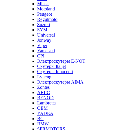
Minsk
Motoland
Peugeot
Regulmoto
Suzuki
SYM
Universal
Jonway
Viper
Yamasaki
CPI
Электроскутеры E-NOT
Скутеры Italjet
Скутеры Innocenti
Lvneng
Электроскутеры AIMA
Zontes
ARIIC
BENOD
Lambretta
OEM
YADEA
BC
BMW
SPRMOTORS