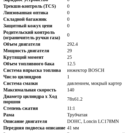
Трекшн-контроль (TCS)
0
Линзованная оптика
0
Складной багажник
0
Защитный кожух цепи
0
Родительский контроль
0
(ограничитель ручки газа)
Объем двигателя
292.4
Мощность двигателя
29
Крутящий момент
25
Объем топливного бака
12.5
Система впрыска топлива
инжектор BOSCH
Число цилиндров
1
Система смазки
давлением, мокрый картер
Максимальная скорость
140
Диаметр цилиндра x Ход
78х61.2
поршня
Степень сжатия
11:1
Рама
Трубчатая
Описание двигателя
DOHC, Loncin LC178MN
Передняя подвеска описание
41 мм