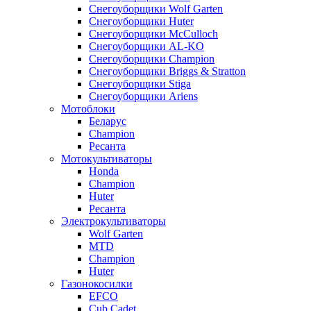
Снегоуборщики Wolf Garten
Снегоуборщики Huter
Снегоуборщики McCulloch
Снегоуборщики AL-KO
Снегоуборщики Champion
Снегоуборщики Briggs & Stratton
Снегоуборщики Stiga
Снегоуборщики Ariens
Мотоблоки
Беларус
Champion
Ресанта
Мотокультиваторы
Honda
Champion
Huter
Ресанта
Электрокультиваторы
Wolf Garten
MTD
Champion
Huter
Газонокосилки
EFCO
Cub Cadet