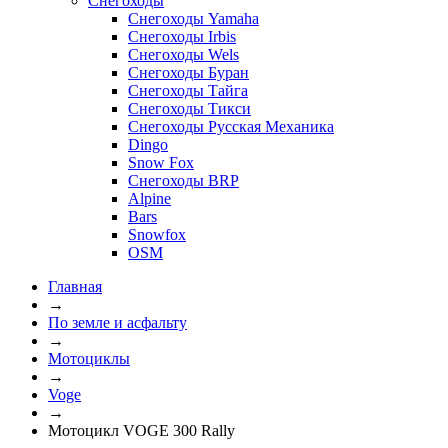
Снегоходы
Снегоходы Yamaha
Снегоходы Irbis
Снегоходы Wels
Снегоходы Буран
Снегоходы Тайга
Снегоходы Тикси
Снегоходы Русская Механика
Dingo
Snow Fox
Снегоходы BRP
Alpine
Bars
Snowfox
OSM
Главная
→
По земле и асфальту
→
Мотоциклы
→
Voge
→
Мотоцикл VOGE 300 Rally