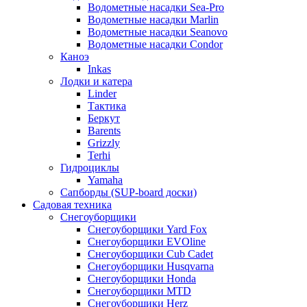
Водометные насадки Sea-Pro
Водометные насадки Marlin
Водометные насадки Seanovo
Водометные насадки Condor
Каноэ
Inkas
Лодки и катера
Linder
Тактика
Беркут
Barents
Grizzly
Terhi
Гидроциклы
Yamaha
Сапборды (SUP-board доски)
Садовая техника
Снегоуборщики
Снегоуборщики Yard Fox
Снегоуборщики EVOline
Снегоуборщики Cub Cadet
Снегоуборщики Husqvarna
Снегоуборщики Honda
Снегоуборщики MTD
Снегоуборщики Herz