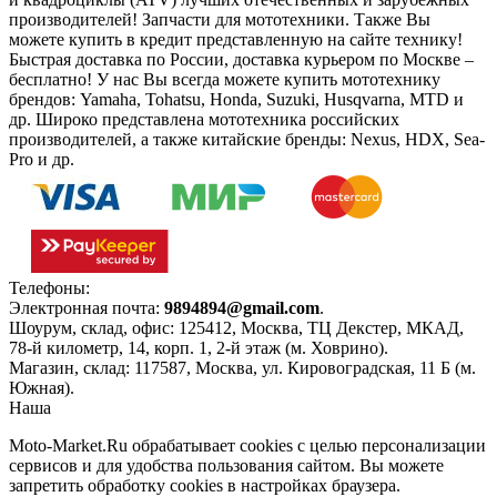
производителей! Запчасти для мототехники. Также Вы
можете купить в кредит представленную на сайте технику!
Быстрая доставка по России, доставка курьером по Москве –
бесплатно!
У нас Вы всегда можете купить мототехнику
брендов: Yamaha, Tohatsu, Honda, Suzuki, Husqvarna, MTD и
др. Широко представлена мототехника российских
производителей, а также китайские бренды: Nexus, HDX, Sea-
Pro и др.
Телефоны:
+7(495)966-18-10
Электронная почта:
9894894@gmail.com
.
Шоурум, склад, офис:
125412
,
Москва
,
ТЦ Декстер, МКАД,
78-й километр, 14, корп. 1, 2-й этаж (м. Ховрино)
.
Магазин, склад:
117587
,
Москва
,
ул. Кировоградская, 11 Б (м.
Южная)
.
Наша
Политика конфиденциальности
Moto-Market.Ru обрабатывает сookies с целью персонализации
сервисов и для удобства пользования сайтом. Вы можете
запретить обработку сookies в настройках браузера.