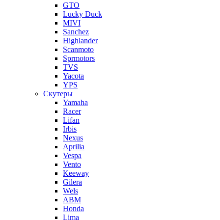
GTO
Lucky Duck
MIVI
Sanchez
Highlander
Scanmoto
Sprmotors
TVS
Yacota
YPS
Скутеры
Yamaha
Racer
Lifan
Irbis
Nexus
Aprilia
Vespa
Vento
Keeway
Gilera
Wels
ABM
Honda
Lima