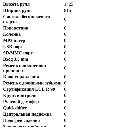
Высота руля
1425
Ширина руля
816
Система бесключевого
0
старта
Поворотник
0
Колонка
0
MP3 плеер
0
USB порт
0
SD/MMC порт
0
Вход 3.5 mm
0
Ремень повышенной
0
прочности
Блок управления
0
Ремень с двойными зубьями
0
Сертификация ECE R 90
0
Круиз-контроль
0
Рулевой демпфер
0
Quickshifter
0
Центральная подножка
0
Подогрев сидения
0
Зарядное устройство
0