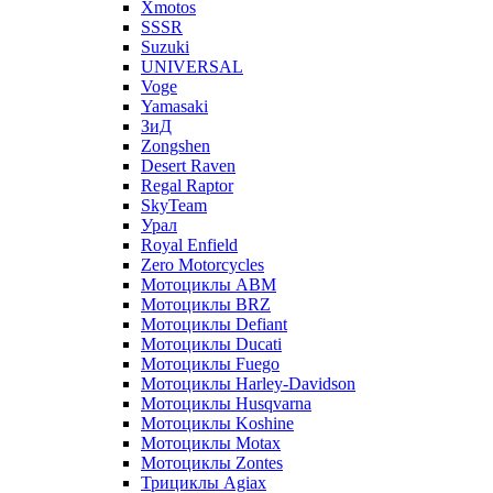
Xmotos
SSSR
Suzuki
UNIVERSAL
Voge
Yamasaki
ЗиД
Zongshen
Desert Raven
Regal Raptor
SkyTeam
Урал
Royal Enfield
Zero Motorcycles
Мотоциклы ABM
Мотоциклы BRZ
Мотоциклы Defiant
Мотоциклы Ducati
Мотоциклы Fuego
Мотоциклы Harley-Davidson
Мотоциклы Husqvarna
Мотоциклы Koshine
Мотоциклы Motax
Мотоциклы Zontes
Трициклы Agiax