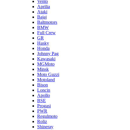
Vento
Aprilia
Ataki
Bajaj
Baltmotors
BMW
Full Crew
GR
Hasky
Honda
Johnny Pag
Kawasaki
MGMoto
Minsk
Moto Guzzi
Motoland
Bison
Loncin
Apollo
BSE
Progasi
PWR
Regulmoto
Roliz
Shineray