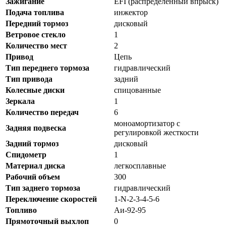
Зажигание
EFI (распределенный впрыск)
Подача топлива
инжектор
Передний тормоз
дисковый
Ветровое стекло
1
Количество мест
2
Привод
Цепь
Тип переднего тормоза
гидравлический
Тип привода
задний
Колесные диски
спицованные
Зеркала
1
Количество передач
6
моноамортизатор с
Задняя подвеска
регулировкой жесткости
Задний тормоз
дисковый
Спидометр
1
Материал диска
легкосплавные
Рабочий объем
300
Тип заднего тормоза
гидравлический
Переключение скоростей
1-N-2-3-4-5-6
Топливо
Аи-92-95
Прямоточный выхлоп
0