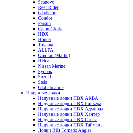
Seanovo
Reef Rider
Gladiator
Condor
Parsun
Calon Gloria
HDX
Honda
Toyama
ALLFA
Omolon (Marlin)
Hidea
Nissan Marine
Бурлак
Suzuki
Stels
Globalmarine
Надувные лодки
Надувные лодки ПВХ АКВА
Надувные лодки ПВХ Ривьера
Надувные лодки ПВХ Адмирал
Надувные лодки ПВХ Хантер
Надувные лодки ПВХ Стелс
Надувные лодки ПВХ Таймень
Лодки RIB Tornado Angler