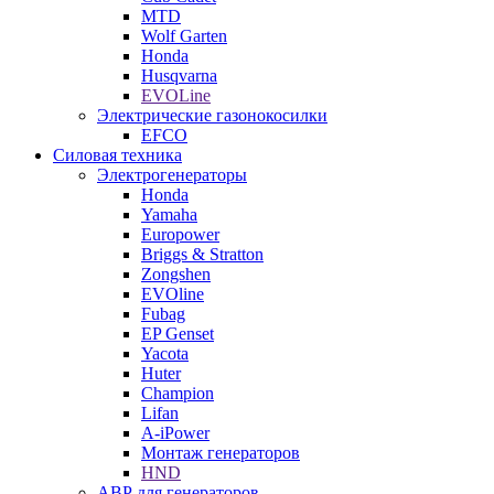
MTD
Wolf Garten
Honda
Husqvarna
EVOLine
Электрические газонокосилки
EFCO
Силовая техника
Электрогенераторы
Honda
Yamaha
Europower
Briggs & Stratton
Zongshen
EVOline
Fubag
EP Genset
Yacota
Huter
Champion
Lifan
A-iPower
Монтаж генераторов
HND
АВР для генераторов