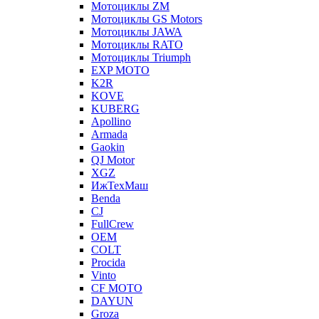
Мотоциклы ZM
Мотоциклы GS Motors
Мотоциклы JAWA
Мотоциклы RATO
Мотоциклы Triumph
EXP MOTO
K2R
KOVE
KUBERG
Apollino
Armada
Gaokin
QJ Motor
XGZ
ИжТехМаш
Benda
CJ
FullCrew
OEM
COLT
Procida
Vinto
CF MOTO
DAYUN
Groza