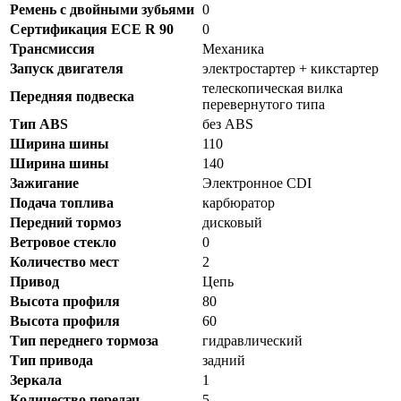
Ремень с двойными зубьями
0
Сертификация ECE R 90
0
Трансмиссия
Механика
Запуск двигателя
электростартер + кикстартер
телескопическая вилка
Передняя подвеска
перевернутого типа
Тип ABS
без ABS
Ширина шины
110
Ширина шины
140
Зажигание
Электронное CDI
Подача топлива
карбюратор
Передний тормоз
дисковый
Ветровое стекло
0
Количество мест
2
Привод
Цепь
Высота профиля
80
Высота профиля
60
Тип переднего тормоза
гидравлический
Тип привода
задний
Зеркала
1
Количество передач
5