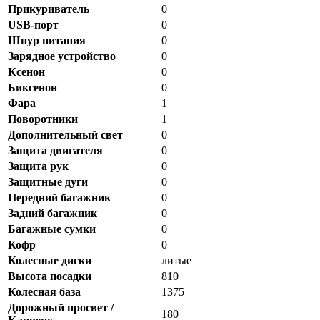
Прикуриватель
0
USB-порт
0
Шнур питания
0
Зарядное устройство
0
Ксенон
0
Биксенон
0
Фара
1
Поворотники
1
Дополнительный свет
0
Защита двигателя
0
Защита рук
0
Защитные дуги
0
Передний багажник
0
Задний багажник
0
Багажные сумки
0
Кофр
0
Колесные диски
литые
Высота посадки
810
Колесная база
1375
Дорожный просвет /
180