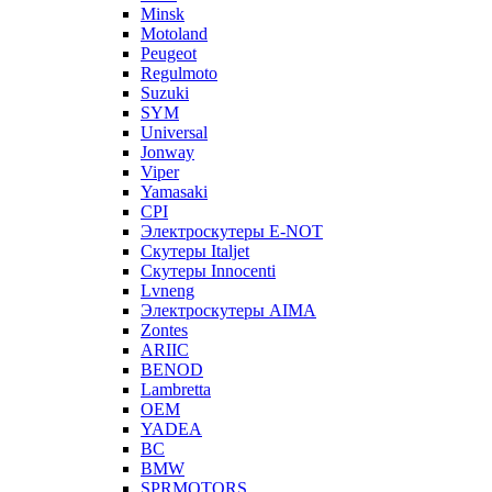
Minsk
Motoland
Peugeot
Regulmoto
Suzuki
SYM
Universal
Jonway
Viper
Yamasaki
CPI
Электроскутеры E-NOT
Скутеры Italjet
Скутеры Innocenti
Lvneng
Электроскутеры AIMA
Zontes
ARIIC
BENOD
Lambretta
OEM
YADEA
BC
BMW
SPRMOTORS