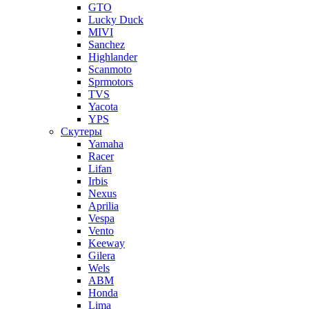
GTO
Lucky Duck
MIVI
Sanchez
Highlander
Scanmoto
Sprmotors
TVS
Yacota
YPS
Скутеры
Yamaha
Racer
Lifan
Irbis
Nexus
Aprilia
Vespa
Vento
Keeway
Gilera
Wels
ABM
Honda
Lima