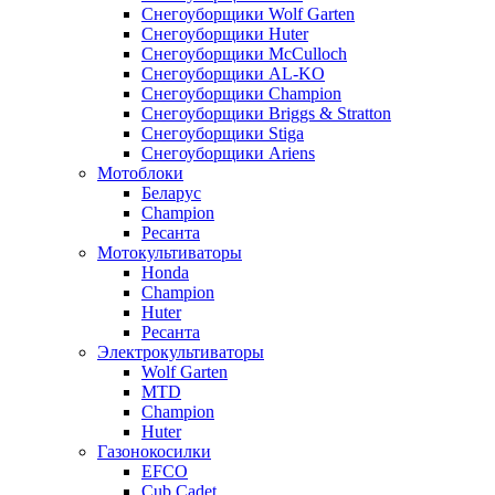
Снегоуборщики Wolf Garten
Снегоуборщики Huter
Снегоуборщики McCulloch
Снегоуборщики AL-KO
Снегоуборщики Champion
Снегоуборщики Briggs & Stratton
Снегоуборщики Stiga
Снегоуборщики Ariens
Мотоблоки
Беларус
Champion
Ресанта
Мотокультиваторы
Honda
Champion
Huter
Ресанта
Электрокультиваторы
Wolf Garten
MTD
Champion
Huter
Газонокосилки
EFCO
Cub Cadet