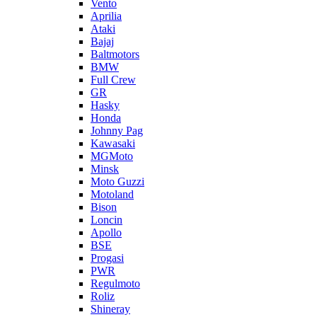
Vento
Aprilia
Ataki
Bajaj
Baltmotors
BMW
Full Crew
GR
Hasky
Honda
Johnny Pag
Kawasaki
MGMoto
Minsk
Moto Guzzi
Motoland
Bison
Loncin
Apollo
BSE
Progasi
PWR
Regulmoto
Roliz
Shineray