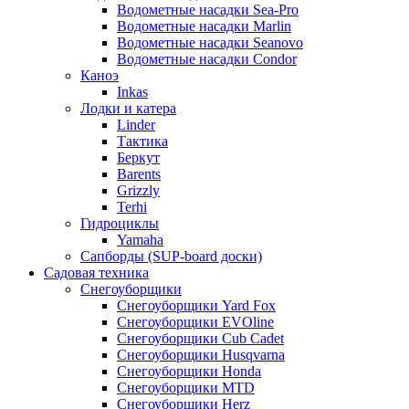
Водометные насадки Sea-Pro
Водометные насадки Marlin
Водометные насадки Seanovo
Водометные насадки Condor
Каноэ
Inkas
Лодки и катера
Linder
Тактика
Беркут
Barents
Grizzly
Terhi
Гидроциклы
Yamaha
Сапборды (SUP-board доски)
Садовая техника
Снегоуборщики
Снегоуборщики Yard Fox
Снегоуборщики EVOline
Снегоуборщики Cub Cadet
Снегоуборщики Husqvarna
Снегоуборщики Honda
Снегоуборщики MTD
Снегоуборщики Herz