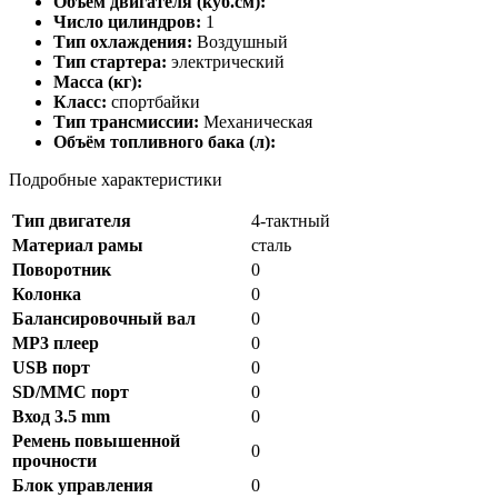
Объём двигателя (куб.см):
Число цилиндров:
1
Тип охлаждения:
Воздушный
Тип стартера:
электрический
Масса (кг):
Класс:
спортбайки
Тип трансмиссии:
Механическая
Объём топливного бака (л):
Подробные характеристики
Тип двигателя
4-тактный
Материал рамы
сталь
Поворотник
0
Колонка
0
Балансировочный вал
0
MP3 плеер
0
USB порт
0
SD/MMC порт
0
Вход 3.5 mm
0
Ремень повышенной
0
прочности
Блок управления
0