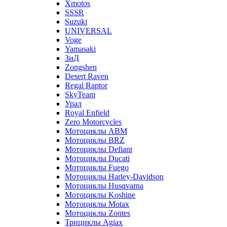
Xmotos
SSSR
Suzuki
UNIVERSAL
Voge
Yamasaki
ЗиД
Zongshen
Desert Raven
Regal Raptor
SkyTeam
Урал
Royal Enfield
Zero Motorcycles
Мотоциклы ABM
Мотоциклы BRZ
Мотоциклы Defiant
Мотоциклы Ducati
Мотоциклы Fuego
Мотоциклы Harley-Davidson
Мотоциклы Husqvarna
Мотоциклы Koshine
Мотоциклы Motax
Мотоциклы Zontes
Трициклы Agiax