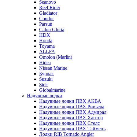
Seanovo
Reef Rider
Gladiator
Condor
Parsun
Calon Gloria
HDX
Honda
Toyama
ALLFA
Omolon (Marlin)
Hidea
Nissan Marine
Бурлак
Suzuki
Stels
Globalmarine
Надувные лодки
Надувные лодки ПВХ АКВА
Надувные лодки ПВХ Ривьера
Надувные лодки ПВХ Адмирал
Надувные лодки ПВХ Хантер
Надувные лодки ПВХ Стелс
Надувные лодки ПВХ Таймень
Лодки RIB Tornado Angler