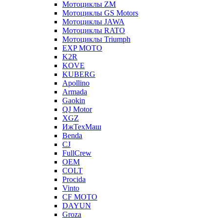
Мотоциклы ZM
Мотоциклы GS Motors
Мотоциклы JAWA
Мотоциклы RATO
Мотоциклы Triumph
EXP MOTO
K2R
KOVE
KUBERG
Apollino
Armada
Gaokin
QJ Motor
XGZ
ИжТехМаш
Benda
CJ
FullCrew
OEM
COLT
Procida
Vinto
CF MOTO
DAYUN
Groza