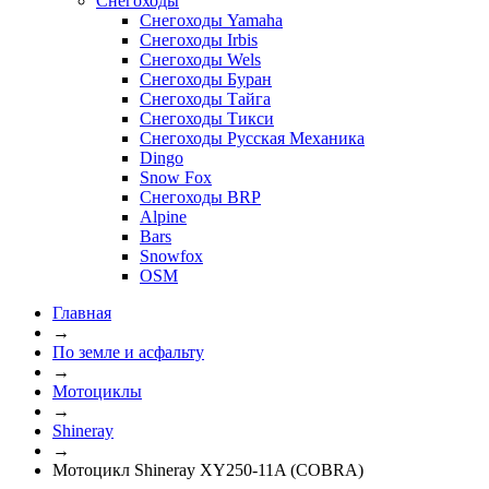
Снегоходы
Снегоходы Yamaha
Снегоходы Irbis
Снегоходы Wels
Снегоходы Буран
Снегоходы Тайга
Снегоходы Тикси
Снегоходы Русская Механика
Dingo
Snow Fox
Снегоходы BRP
Alpine
Bars
Snowfox
OSM
Главная
→
По земле и асфальту
→
Мотоциклы
→
Shineray
→
Мотоцикл Shineray XY250-11A (COBRA)