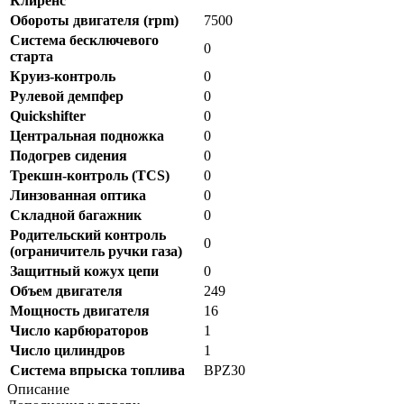
Клиренс
Обороты двигателя (rpm)
7500
Система бесключевого
0
старта
Круиз-контроль
0
Рулевой демпфер
0
Quickshifter
0
Центральная подножка
0
Подогрев сидения
0
Трекшн-контроль (TCS)
0
Линзованная оптика
0
Складной багажник
0
Родительский контроль
0
(ограничитель ручки газа)
Защитный кожух цепи
0
Объем двигателя
249
Мощность двигателя
16
Число карбюраторов
1
Число цилиндров
1
Система впрыска топлива
BPZ30
Описание