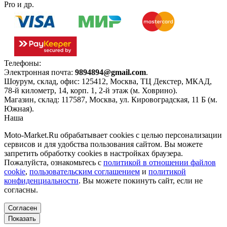
Pro и др.
Телефоны:
+7(495)966-18-10
Электронная почта:
9894894@gmail.com
.
Шоурум, склад, офис:
125412
,
Москва
,
ТЦ Декстер, МКАД,
78-й километр, 14, корп. 1, 2-й этаж (м. Ховрино)
.
Магазин, склад:
117587
,
Москва
,
ул. Кировоградская, 11 Б (м.
Южная)
.
Наша
Политика конфиденциальности
Moto-Market.Ru обрабатывает сookies с целью персонализации
сервисов и для удобства пользования сайтом. Вы можете
запретить обработку сookies в настройках браузера.
Пожалуйста, ознакомьтесь с
политикой в отношении файлов
cookie
,
пользовательским соглашением
и
политикой
конфиденциальности
. Вы можете покинуть сайт, если не
согласны.
Согласен
Показать