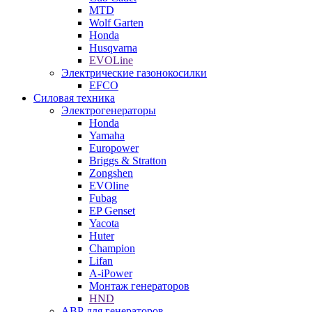
MTD
Wolf Garten
Honda
Husqvarna
EVOLine
Электрические газонокосилки
EFCO
Силовая техника
Электрогенераторы
Honda
Yamaha
Europower
Briggs & Stratton
Zongshen
EVOline
Fubag
EP Genset
Yacota
Huter
Champion
Lifan
A-iPower
Монтаж генераторов
HND
АВР для генераторов