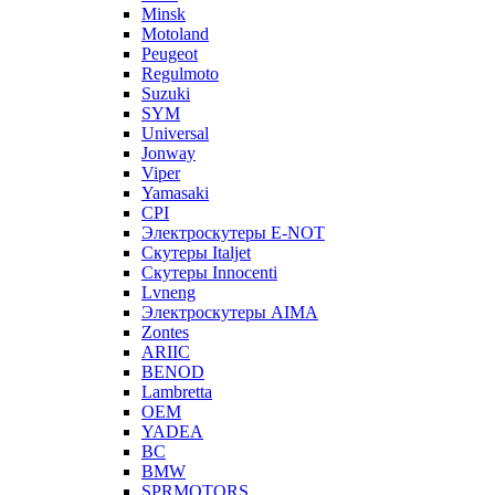
Minsk
Motoland
Peugeot
Regulmoto
Suzuki
SYM
Universal
Jonway
Viper
Yamasaki
CPI
Электроскутеры E-NOT
Скутеры Italjet
Скутеры Innocenti
Lvneng
Электроскутеры AIMA
Zontes
ARIIC
BENOD
Lambretta
OEM
YADEA
BC
BMW
SPRMOTORS