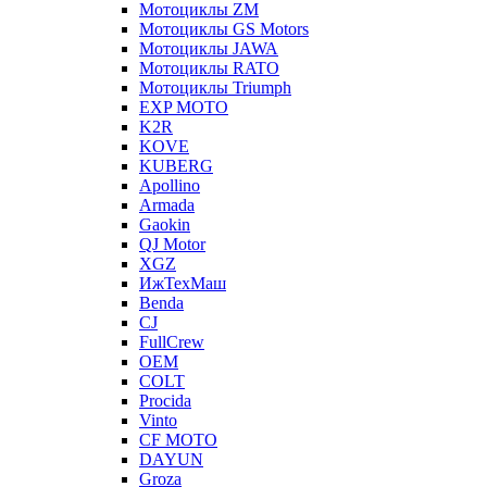
Мотоциклы ZM
Мотоциклы GS Motors
Мотоциклы JAWA
Мотоциклы RATO
Мотоциклы Triumph
EXP MOTO
K2R
KOVE
KUBERG
Apollino
Armada
Gaokin
QJ Motor
XGZ
ИжТехМаш
Benda
CJ
FullCrew
OEM
COLT
Procida
Vinto
CF MOTO
DAYUN
Groza