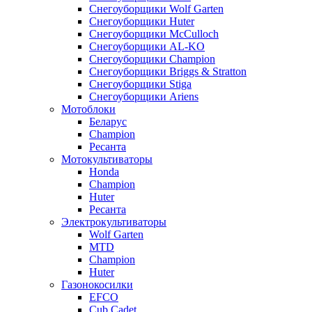
Снегоуборщики Wolf Garten
Снегоуборщики Huter
Снегоуборщики McCulloch
Снегоуборщики AL-KO
Снегоуборщики Champion
Снегоуборщики Briggs & Stratton
Снегоуборщики Stiga
Снегоуборщики Ariens
Мотоблоки
Беларус
Champion
Ресанта
Мотокультиваторы
Honda
Champion
Huter
Ресанта
Электрокультиваторы
Wolf Garten
MTD
Champion
Huter
Газонокосилки
EFCO
Cub Cadet