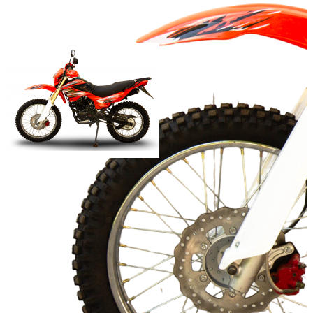
Мощность двигателя (л.с.):
Объём двигателя (куб.см):
Число цилиндров:
1
Тип охлаждения:
Воздушный
Тип стартера:
электрический
Масса (кг):
Добавить к сравнению
Нет в наличии
Сообщить о наличии