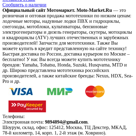
Сообщить о наличии
Официальный сайт Мотомаркет.
Moto-Market.Ru
— это
розничная и оптовая продажа мототехники по низким ценам:
лодочные моторы, надувные лодки ПВХ и гидроциклы,
снегоходы, мотоблоки, культиваторы, бензиновые
электрогенераторы и дизель генераторы, скутеры, мотоциклы
и квадроциклы (ATV) лучших отечественных и зарубежных
производителей! Запчасти для мототехники. Также Вы
можете купить в кредит представленную на сайте технику!
Быстрая доставка по России, доставка курьером по Москве –
бесплатно!
У нас Вы всегда можете купить мототехнику
брендов: Yamaha, Tohatsu, Honda, Suzuki, Husqvarna, MTD и
др. Широко представлена мототехника российских
производителей, а также китайские бренды: Nexus, HDX, Sea-
Pro и др.
Телефоны:
+7(495)966-18-10
Электронная почта:
9894894@gmail.com
.
Шоурум, склад, офис:
125412
,
Москва
,
ТЦ Декстер, МКАД,
78-й километр, 14, корп. 1, 2-й этаж (м. Ховрино)
.