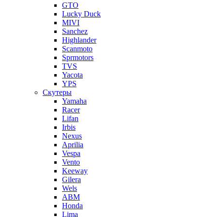
GTO
Lucky Duck
MIVI
Sanchez
Highlander
Scanmoto
Sprmotors
TVS
Yacota
YPS
Скутеры
Yamaha
Racer
Lifan
Irbis
Nexus
Aprilia
Vespa
Vento
Keeway
Gilera
Wels
ABM
Honda
Lima