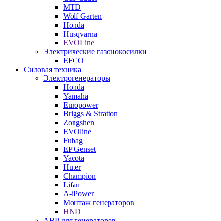
MTD
Wolf Garten
Honda
Husqvarna
EVOLine
Электрические газонокосилки
EFCO
Силовая техника
Электрогенераторы
Honda
Yamaha
Europower
Briggs & Stratton
Zongshen
EVOline
Fubag
EP Genset
Yacota
Huter
Champion
Lifan
A-iPower
Монтаж генераторов
HND
АВР для генераторов