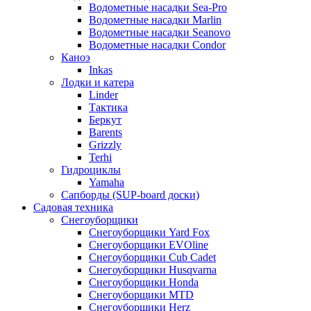
Водометные насадки Sea-Pro
Водометные насадки Marlin
Водометные насадки Seanovo
Водометные насадки Condor
Каноэ
Inkas
Лодки и катера
Linder
Тактика
Беркут
Barents
Grizzly
Terhi
Гидроциклы
Yamaha
Сапборды (SUP-board доски)
Садовая техника
Снегоуборщики
Снегоуборщики Yard Fox
Снегоуборщики EVOline
Снегоуборщики Cub Cadet
Снегоуборщики Husqvarna
Снегоуборщики Honda
Снегоуборщики MTD
Снегоуборщики Herz