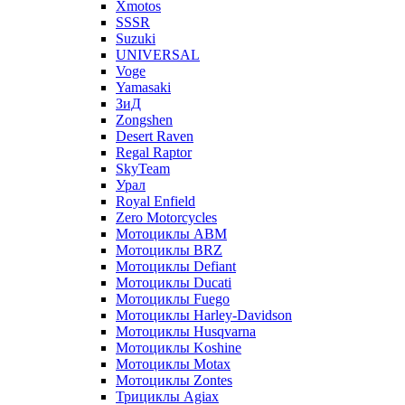
Xmotos
SSSR
Suzuki
UNIVERSAL
Voge
Yamasaki
ЗиД
Zongshen
Desert Raven
Regal Raptor
SkyTeam
Урал
Royal Enfield
Zero Motorcycles
Мотоциклы ABM
Мотоциклы BRZ
Мотоциклы Defiant
Мотоциклы Ducati
Мотоциклы Fuego
Мотоциклы Harley-Davidson
Мотоциклы Husqvarna
Мотоциклы Koshine
Мотоциклы Motax
Мотоциклы Zontes
Трициклы Agiax