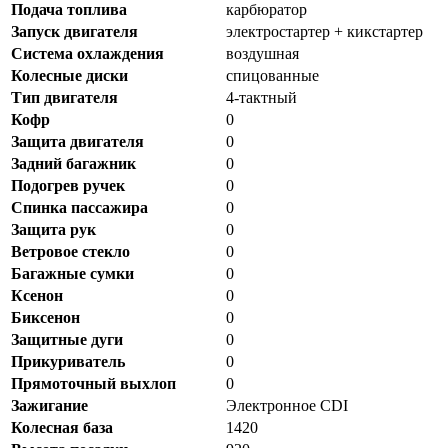
Подача топлива
карбюратор
Запуск двигателя
электростартер + кикстартер
Система охлаждения
воздушная
Колесные диски
спицованные
Тип двигателя
4-тактный
Кофр
0
Защита двигателя
0
Задний багажник
0
Подогрев ручек
0
Спинка пассажира
0
Защита рук
0
Ветровое стекло
0
Багажные сумки
0
Ксенон
0
Биксенон
0
Защитные дуги
0
Прикуриватель
0
Прямоточный выхлоп
0
Зажигание
Электронное CDI
Колесная база
1420