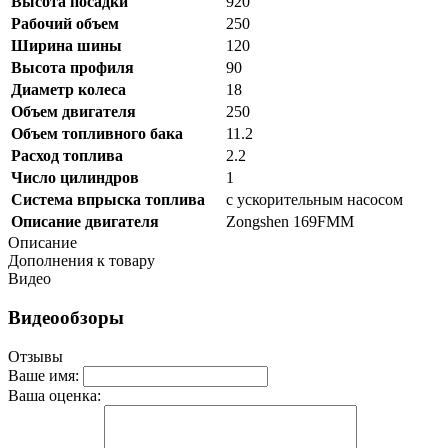
Высота посадки
920
Рабочий объем
250
Ширина шины
120
Высота профиля
90
Диаметр колеса
18
Объем двигателя
250
Объем топливного бака
11.2
Расход топлива
2.2
Число цилиндров
1
Система впрыска топлива
с ускорительным насосом
Описание двигателя
Zongshen 169FMM
Описание
Дополнения к товару
Видео
Видеообзоры
Отзывы
Ваше имя:
Ваша оценка: