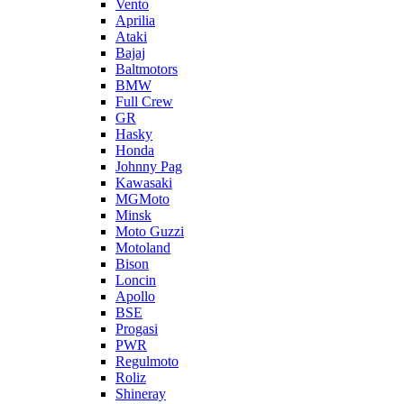
Vento
Aprilia
Ataki
Bajaj
Baltmotors
BMW
Full Crew
GR
Hasky
Honda
Johnny Pag
Kawasaki
MGMoto
Minsk
Moto Guzzi
Motoland
Bison
Loncin
Apollo
BSE
Progasi
PWR
Regulmoto
Roliz
Shineray