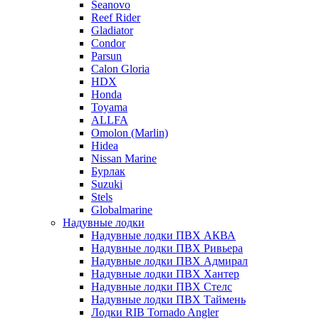
Seanovo
Reef Rider
Gladiator
Condor
Parsun
Calon Gloria
HDX
Honda
Toyama
ALLFA
Omolon (Marlin)
Hidea
Nissan Marine
Бурлак
Suzuki
Stels
Globalmarine
Надувные лодки
Надувные лодки ПВХ АКВА
Надувные лодки ПВХ Ривьера
Надувные лодки ПВХ Адмирал
Надувные лодки ПВХ Хантер
Надувные лодки ПВХ Стелс
Надувные лодки ПВХ Таймень
Лодки RIB Tornado Angler