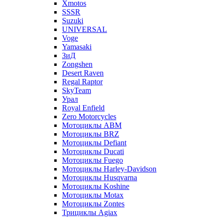
Xmotos
SSSR
Suzuki
UNIVERSAL
Voge
Yamasaki
ЗиД
Zongshen
Desert Raven
Regal Raptor
SkyTeam
Урал
Royal Enfield
Zero Motorcycles
Мотоциклы ABM
Мотоциклы BRZ
Мотоциклы Defiant
Мотоциклы Ducati
Мотоциклы Fuego
Мотоциклы Harley-Davidson
Мотоциклы Husqvarna
Мотоциклы Koshine
Мотоциклы Motax
Мотоциклы Zontes
Трициклы Agiax