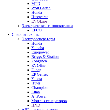
MTD
Wolf Garten
Honda
Husqvarna
EVOLine
Электрические газонокосилки
EFCO
Силовая техника
Электрогенераторы
Honda
Yamaha
Europower
Briggs & Stratton
Zongshen
EVOline
Fubag
EP Genset
Yacota
Huter
Champion
Lifan
A-iPower
Монтаж генераторов
HND
АВР для генераторов