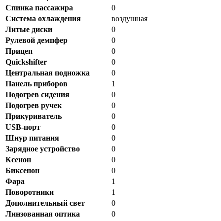
Спинка пассажира
0
Система охлаждения
воздушная
Литые диски
0
Рулевой демпфер
0
Прицеп
0
Quickshifter
0
Центральная подножка
0
Панель приборов
1
Подогрев сидения
0
Подогрев ручек
0
Прикуриватель
0
USB-порт
0
Шнур питания
0
Зарядное устройство
0
Ксенон
0
Биксенон
0
Фара
1
Поворотники
1
Дополнительный свет
0
Линзованная оптика
0