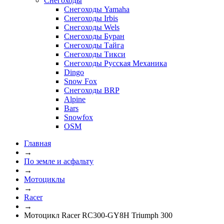
Снегоходы
Снегоходы Yamaha
Снегоходы Irbis
Снегоходы Wels
Снегоходы Буран
Снегоходы Тайга
Снегоходы Тикси
Снегоходы Русская Механика
Dingo
Snow Fox
Снегоходы BRP
Alpine
Bars
Snowfox
OSM
Главная
→
По земле и асфальту
→
Мотоциклы
→
Racer
→
Мотоцикл Racer RC300-GY8H Triumph 300