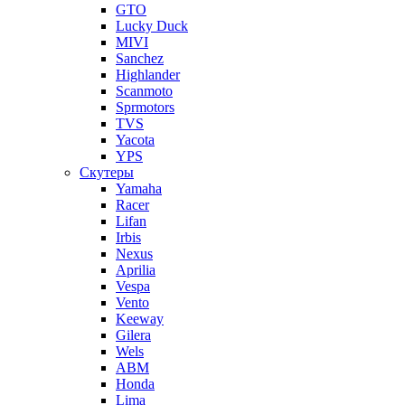
GTO
Lucky Duck
MIVI
Sanchez
Highlander
Scanmoto
Sprmotors
TVS
Yacota
YPS
Скутеры
Yamaha
Racer
Lifan
Irbis
Nexus
Aprilia
Vespa
Vento
Keeway
Gilera
Wels
ABM
Honda
Lima