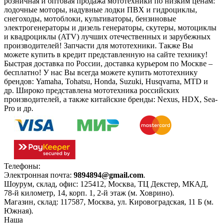
розничная и оптовая продажа мототехники по низким ценам:
лодочные моторы, надувные лодки ПВХ и гидроциклы,
снегоходы, мотоблоки, культиваторы, бензиновые
электрогенераторы и дизель генераторы, скутеры, мотоциклы
и квадроциклы (ATV) лучших отечественных и зарубежных
производителей! Запчасти для мототехники. Также Вы
можете купить в кредит представленную на сайте технику!
Быстрая доставка по России, доставка курьером по Москве –
бесплатно!
У нас Вы всегда можете купить мототехнику
брендов: Yamaha, Tohatsu, Honda, Suzuki, Husqvarna, MTD и
др. Широко представлена мототехника российских
производителей, а также китайские бренды: Nexus, HDX, Sea-
Pro и др.
Телефоны:
+7(495)966-18-10
Электронная почта:
9894894@gmail.com
.
Шоурум, склад, офис:
125412
,
Москва
,
ТЦ Декстер, МКАД,
78-й километр, 14, корп. 1, 2-й этаж (м. Ховрино)
.
Магазин, склад:
117587
,
Москва
,
ул. Кировоградская, 11 Б (м.
Южная)
.
Наша
Политика конфиденциальности