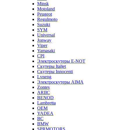
Minsk
Motoland
Peugeot
Regulmoto
Suzuki
SYM
Universal
Jonway
Viper
Yamasaki
CPI
Электроскутеры E-NOT
Скутеры Italjet
Скутеры Innocenti
Lvneng
Электроскутеры AIMA
Zontes
ARIIC
BENOD
Lambretta
OEM
YADEA
BC
BMW
SPRMOTORS