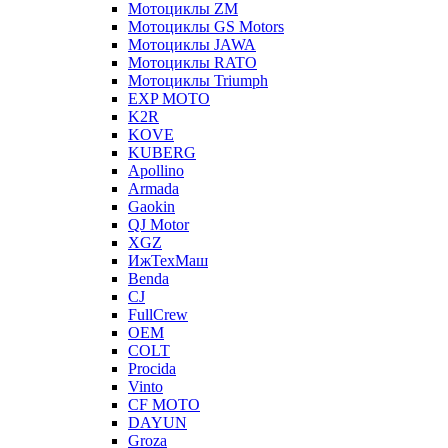
Мотоциклы ZM
Мотоциклы GS Motors
Мотоциклы JAWA
Мотоциклы RATO
Мотоциклы Triumph
EXP MOTO
K2R
KOVE
KUBERG
Apollino
Armada
Gaokin
QJ Motor
XGZ
ИжТехМаш
Benda
CJ
FullCrew
OEM
COLT
Procida
Vinto
CF MOTO
DAYUN
Groza