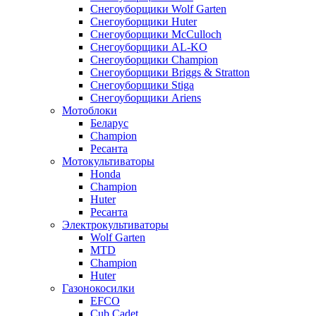
Снегоуборщики Wolf Garten
Снегоуборщики Huter
Снегоуборщики McCulloch
Снегоуборщики AL-KO
Снегоуборщики Champion
Снегоуборщики Briggs & Stratton
Снегоуборщики Stiga
Снегоуборщики Ariens
Мотоблоки
Беларус
Champion
Ресанта
Мотокультиваторы
Honda
Champion
Huter
Ресанта
Электрокультиваторы
Wolf Garten
MTD
Champion
Huter
Газонокосилки
EFCO
Cub Cadet