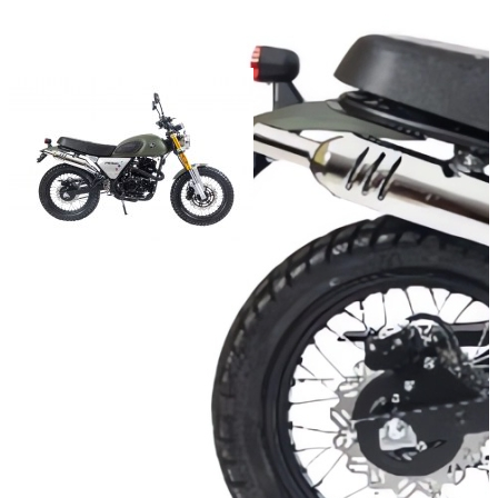
Мощность двигателя (л.с.):
Объём двигателя (куб.см):
Число цилиндров:
1
Тип охлаждения:
Воздушный
Тип стартера:
электрический
Масса (кг):
Добавить к сравнению
174 300
В корзину
Купить в один клик