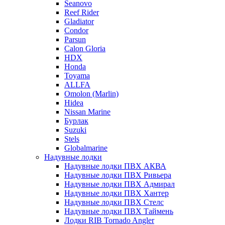
Seanovo
Reef Rider
Gladiator
Condor
Parsun
Calon Gloria
HDX
Honda
Toyama
ALLFA
Omolon (Marlin)
Hidea
Nissan Marine
Бурлак
Suzuki
Stels
Globalmarine
Надувные лодки
Надувные лодки ПВХ АКВА
Надувные лодки ПВХ Ривьера
Надувные лодки ПВХ Адмирал
Надувные лодки ПВХ Хантер
Надувные лодки ПВХ Стелс
Надувные лодки ПВХ Таймень
Лодки RIB Tornado Angler