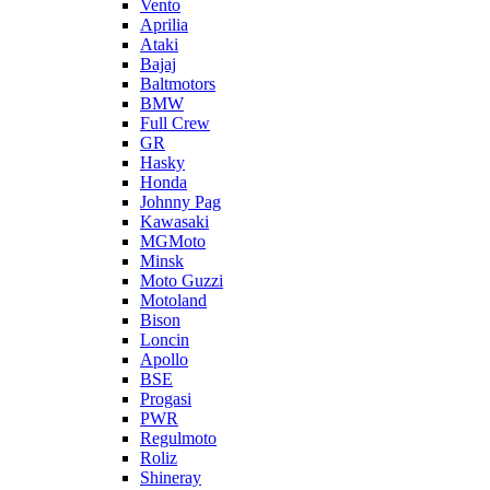
Vento
Aprilia
Ataki
Bajaj
Baltmotors
BMW
Full Crew
GR
Hasky
Honda
Johnny Pag
Kawasaki
MGMoto
Minsk
Moto Guzzi
Motoland
Bison
Loncin
Apollo
BSE
Progasi
PWR
Regulmoto
Roliz
Shineray