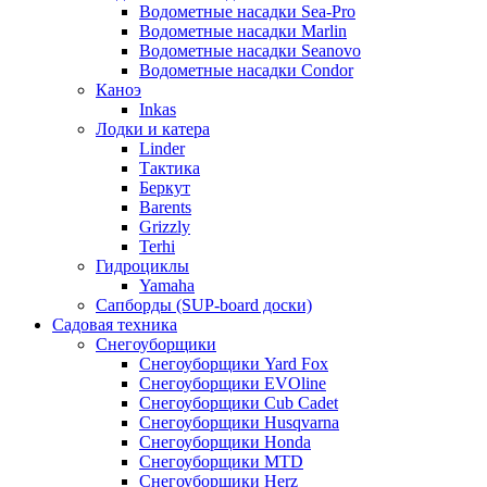
Водометные насадки Sea-Pro
Водометные насадки Marlin
Водометные насадки Seanovo
Водометные насадки Condor
Каноэ
Inkas
Лодки и катера
Linder
Тактика
Беркут
Barents
Grizzly
Terhi
Гидроциклы
Yamaha
Сапборды (SUP-board доски)
Садовая техника
Снегоуборщики
Снегоуборщики Yard Fox
Снегоуборщики EVOline
Снегоуборщики Cub Cadet
Снегоуборщики Husqvarna
Снегоуборщики Honda
Снегоуборщики MTD
Снегоуборщики Herz