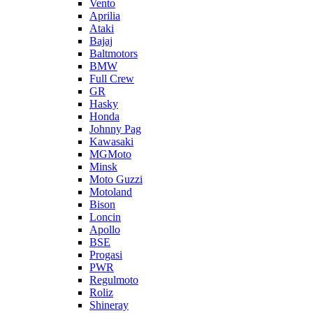
Vento
Aprilia
Ataki
Bajaj
Baltmotors
BMW
Full Crew
GR
Hasky
Honda
Johnny Pag
Kawasaki
MGMoto
Minsk
Moto Guzzi
Motoland
Bison
Loncin
Apollo
BSE
Progasi
PWR
Regulmoto
Roliz
Shineray