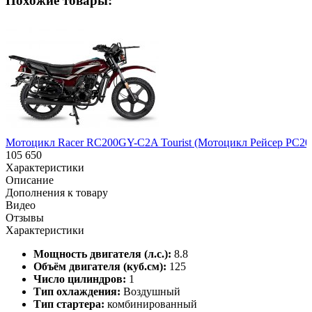
Похожие товары:
Мотоцикл Racer RC200GY-C2A Tourist (Мотоцикл Рейсер РС2
105 650
Характеристики
Описание
Дополнения к товару
Видео
Отзывы
Характеристики
Мощность двигателя (л.с.):
8.8
Объём двигателя (куб.см):
125
Число цилиндров:
1
Тип охлаждения:
Воздушный
Тип стартера:
комбинированный