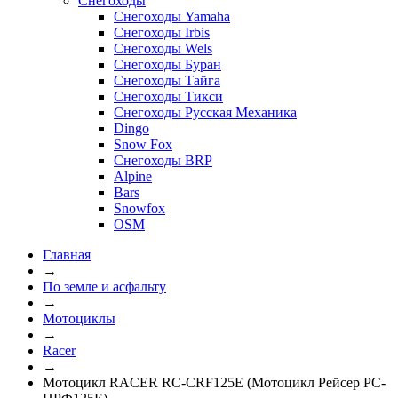
Снегоходы
Снегоходы Yamaha
Снегоходы Irbis
Снегоходы Wels
Снегоходы Буран
Снегоходы Тайга
Снегоходы Тикси
Снегоходы Русская Механика
Dingo
Snow Fox
Снегоходы BRP
Alpine
Bars
Snowfox
OSM
Главная
→
По земле и асфальту
→
Мотоциклы
→
Racer
→
Мотоцикл RACER RC-CRF125E (Мотоцикл Рейсер РС-