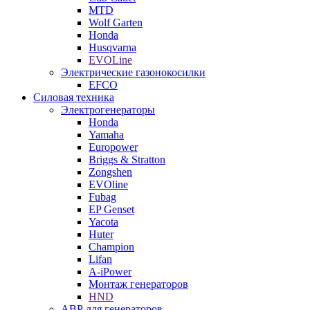
MTD
Wolf Garten
Honda
Husqvarna
EVOLine
Электрические газонокосилки
EFCO
Силовая техника
Электрогенераторы
Honda
Yamaha
Europower
Briggs & Stratton
Zongshen
EVOline
Fubag
EP Genset
Yacota
Huter
Champion
Lifan
A-iPower
Монтаж генераторов
HND
АВР для генераторов