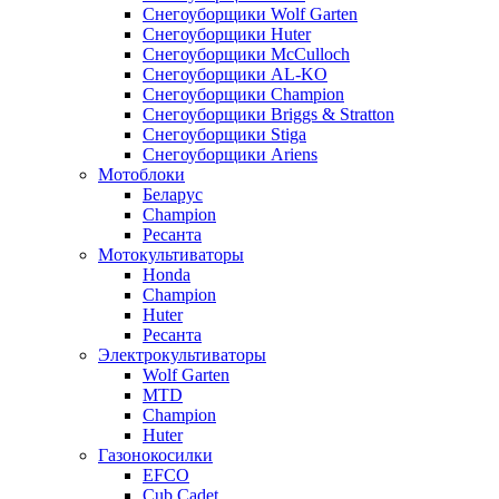
Снегоуборщики Wolf Garten
Снегоуборщики Huter
Снегоуборщики McCulloch
Снегоуборщики AL-KO
Снегоуборщики Champion
Снегоуборщики Briggs & Stratton
Снегоуборщики Stiga
Снегоуборщики Ariens
Мотоблоки
Беларус
Champion
Ресанта
Мотокультиваторы
Honda
Champion
Huter
Ресанта
Электрокультиваторы
Wolf Garten
MTD
Champion
Huter
Газонокосилки
EFCO
Cub Cadet