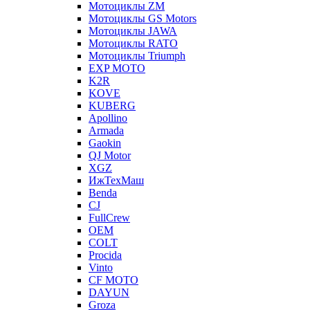
Мотоциклы ZM
Мотоциклы GS Motors
Мотоциклы JAWA
Мотоциклы RATO
Мотоциклы Triumph
EXP MOTO
K2R
KOVE
KUBERG
Apollino
Armada
Gaokin
QJ Motor
XGZ
ИжТехМаш
Benda
CJ
FullCrew
OEM
COLT
Procida
Vinto
CF MOTO
DAYUN
Groza