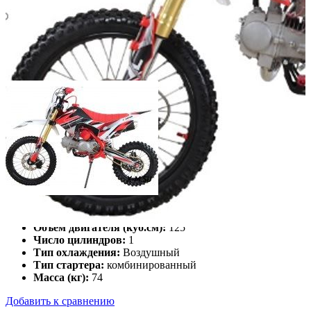
Мощность двигателя (л.с.):
8.8
Объём двигателя (куб.см):
125
Число цилиндров:
1
Тип охлаждения:
Воздушный
Тип стартера:
комбинированный
Масса (кг):
74
Добавить к сравнению