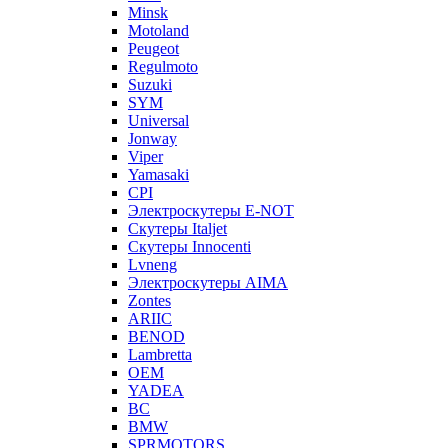
Minsk
Motoland
Peugeot
Regulmoto
Suzuki
SYM
Universal
Jonway
Viper
Yamasaki
CPI
Электроскутеры E-NOT
Скутеры Italjet
Скутеры Innocenti
Lvneng
Электроскутеры AIMA
Zontes
ARIIC
BENOD
Lambretta
OEM
YADEA
BC
BMW
SPRMOTORS