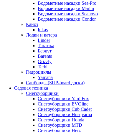
Водометные насадки Sea-Pro
Водометные насадки Marlin
Водометные насадки Seanovo
Водометные насадки Condor
Каноэ
Inkas
Лодки и катера
Linder
Тактика
Беркут
Barents
Grizzly
Terhi
Гидроциклы
Yamaha
Сапборды (SUP-board доски)
Садовая техника
Снегоуборщики
Снегоуборщики Yard Fox
Снегоуборщики EVOline
Снегоуборщики Cub Cadet
Снегоуборщики Husqvarna
Снегоуборщики Honda
Снегоуборщики MTD
Снегоуборщики Herz