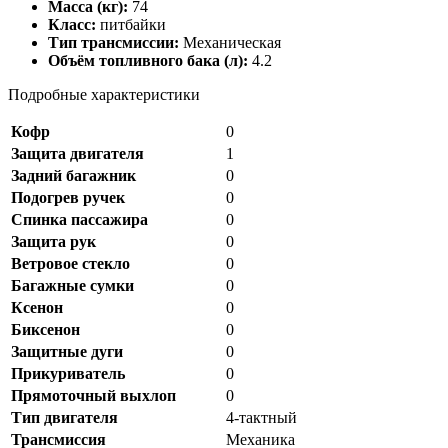
Масса (кг):
74
Класс:
питбайки
Тип трансмиссии:
Механическая
Объём топливного бака (л):
4.2
Подробные характеристики
Кофр
0
Защита двигателя
1
Задний багажник
0
Подогрев ручек
0
Спинка пассажира
0
Защита рук
0
Ветровое стекло
0
Багажные сумки
0
Ксенон
0
Биксенон
0
Защитные дуги
0
Прикуриватель
0
Прямоточный выхлоп
0
Тип двигателя
4-тактный
Трансмиссия
Механика