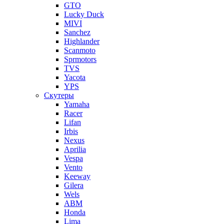
GTO
Lucky Duck
MIVI
Sanchez
Highlander
Scanmoto
Sprmotors
TVS
Yacota
YPS
Скутеры
Yamaha
Racer
Lifan
Irbis
Nexus
Aprilia
Vespa
Vento
Keeway
Gilera
Wels
ABM
Honda
Lima