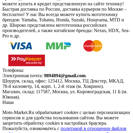
можете купить в кредит представленную на сайте технику!
Быстрая доставка по России, доставка курьером по Москве –
бесплатно!
У нас Вы всегда можете купить мототехнику
брендов: Yamaha, Tohatsu, Honda, Suzuki, Husqvarna, MTD и
др. Широко представлена мототехника российских
производителей, а также китайские бренды: Nexus, HDX, Sea-
Pro и др.
Телефоны:
+7(495)966-18-10
Электронная почта:
9894894@gmail.com
.
Шоурум, склад, офис:
125412
,
Москва
,
ТЦ Декстер, МКАД,
78-й километр, 14, корп. 1, 2-й этаж (м. Ховрино)
.
Магазин, склад:
117587
,
Москва
,
ул. Кировоградская, 11 Б (м.
Южная)
.
Наша
Политика конфиденциальности
Moto-Market.Ru обрабатывает сookies с целью персонализации
сервисов и для удобства пользования сайтом. Вы можете
запретить обработку сookies в настройках браузера.
Пожалуйста, ознакомьтесь с
политикой в отношении файлов