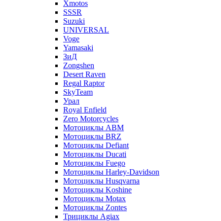
Xmotos
SSSR
Suzuki
UNIVERSAL
Voge
Yamasaki
ЗиД
Zongshen
Desert Raven
Regal Raptor
SkyTeam
Урал
Royal Enfield
Zero Motorcycles
Мотоциклы ABM
Мотоциклы BRZ
Мотоциклы Defiant
Мотоциклы Ducati
Мотоциклы Fuego
Мотоциклы Harley-Davidson
Мотоциклы Husqvarna
Мотоциклы Koshine
Мотоциклы Motax
Мотоциклы Zontes
Трициклы Agiax