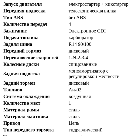
Запуск двигателя
электростартер + кикстартер
Передняя подвеска
телескопическая вилка
Тип ABS
без ABS
Количество передач
4
Зажигание
Электронное CDI
Подача топлива
карбюратор
Задняя шина
R14 90/100
Передний тормоз
дисковый
Переключение скоростей
1-N-2-3-4
Колесные диски
спицованные
моноамортизатор с
Задняя подвеска
регулировкой жесткости
Задний тормоз
дисковый
Топливо
Аи-92
Система охлаждения
воздушная
Количество мест
1
Материал рамы
сталь
Материал маятника
сталь
Привод
Цепь
Тип переднего тормоза
гидравлический