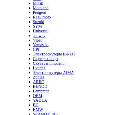
Minsk
Motoland
Peugeot
Regulmoto
Suzuki
SYM
Universal
Jonway
Viper
Yamasaki
CPI
Электроскутеры E-NOT
Скутеры Italjet
Скутеры Innocenti
Lvneng
Электроскутеры AIMA
Zontes
ARIIC
BENOD
Lambretta
OEM
YADEA
BC
BMW
SPRMOTORS