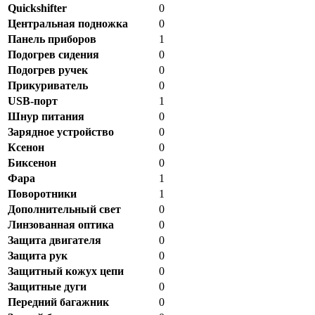
Quickshifter
0
Центральная подножка
0
Панель приборов
1
Подогрев сидения
0
Подогрев ручек
0
Прикуриватель
0
USB-порт
1
Шнур питания
0
Зарядное устройство
0
Ксенон
0
Биксенон
0
Фара
1
Поворотники
1
Дополнительный свет
0
Линзованная оптика
0
Защита двигателя
0
Защита рук
0
Защитный кожух цепи
0
Защитные дуги
0
Передний багажник
0