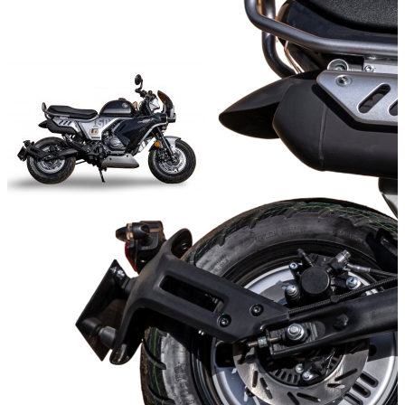
Мощность двигателя (л.с.):
Объём двигателя (куб.см):
Число цилиндров:
1
Тип охлаждения:
Воздушный
Тип стартера:
электрический
Масса (кг):
Добавить к сравнению
Нет в наличии
Сообщить о наличии