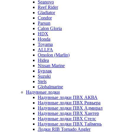
Seanovo
Reef Rider
Gladiator
Condor
Parsun
Calon Gloria
HDX
Honda
Toyama
ALLFA
Omolon (Marlin)
Hidea
Nissan Marine
Бурлак
Suzuki
Stels
Globalmarine
Надувные лодки
Надувные лодки ПВХ АКВА
Надувные лодки ПВХ Ривьера
Надувные лодки ПВХ Адмирал
Надувные лодки ПВХ Хантер
Надувные лодки ПВХ Стелс
Надувные лодки ПВХ Таймень
Лодки RIB Tornado Angler