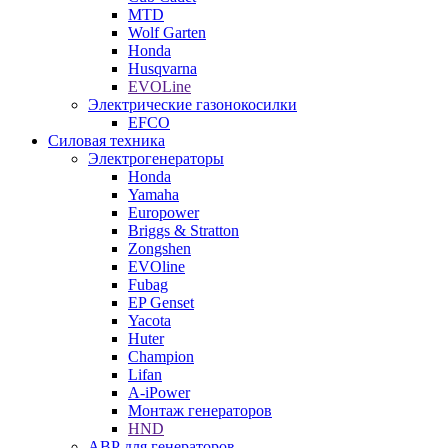
MTD
Wolf Garten
Honda
Husqvarna
EVOLine
Электрические газонокосилки
EFCO
Силовая техника
Электрогенераторы
Honda
Yamaha
Europower
Briggs & Stratton
Zongshen
EVOline
Fubag
EP Genset
Yacota
Huter
Champion
Lifan
A-iPower
Монтаж генераторов
HND
АВР для генераторов