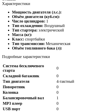
Характеристики
Мощность двигателя (л.с.):
Объём двигателя (куб.см):
Число цилиндров:
1
Тип охлаждения:
Воздушный
Тип стартера:
электрический
Масса (кг):
Класс:
спортбайки
Тип трансмиссии:
Механическая
Объём топливного бака (л):
Подробные характеристики
Система бесключевого
0
старта
Складной багажник
0
Тип двигателя
4-тактный
Поворотник
0
Колонка
0
Балансировочный вал
1
MP3 плеер
0
USB порт
0