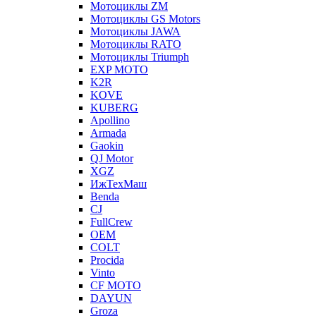
Мотоциклы ZM
Мотоциклы GS Motors
Мотоциклы JAWA
Мотоциклы RATO
Мотоциклы Triumph
EXP MOTO
K2R
KOVE
KUBERG
Apollino
Armada
Gaokin
QJ Motor
XGZ
ИжТехМаш
Benda
CJ
FullCrew
OEM
COLT
Procida
Vinto
CF MOTO
DAYUN
Groza