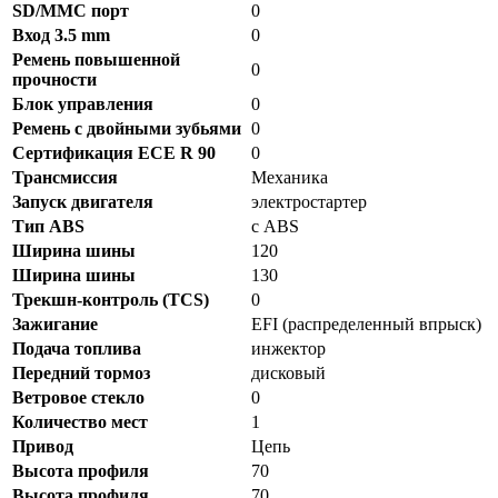
SD/MMC порт
0
Вход 3.5 mm
0
Ремень повышенной
0
прочности
Блок управления
0
Ремень с двойными зубьями
0
Сертификация ECE R 90
0
Трансмиссия
Механика
Запуск двигателя
электростартер
Тип ABS
с ABS
Ширина шины
120
Ширина шины
130
Трекшн-контроль (TCS)
0
Зажигание
EFI (распределенный впрыск)
Подача топлива
инжектор
Передний тормоз
дисковый
Ветровое стекло
0
Количество мест
1
Привод
Цепь
Высота профиля
70
Высота профиля
70