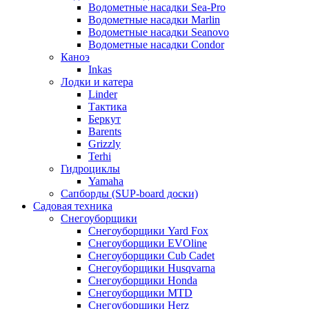
Водометные насадки Sea-Pro
Водометные насадки Marlin
Водометные насадки Seanovo
Водометные насадки Condor
Каноэ
Inkas
Лодки и катера
Linder
Тактика
Беркут
Barents
Grizzly
Terhi
Гидроциклы
Yamaha
Сапборды (SUP-board доски)
Садовая техника
Снегоуборщики
Снегоуборщики Yard Fox
Снегоуборщики EVOline
Снегоуборщики Cub Cadet
Снегоуборщики Husqvarna
Снегоуборщики Honda
Снегоуборщики MTD
Снегоуборщики Herz