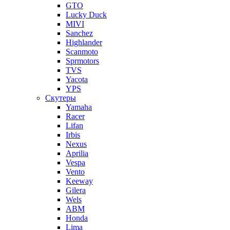
GTO
Lucky Duck
MIVI
Sanchez
Highlander
Scanmoto
Sprmotors
TVS
Yacota
YPS
Скутеры
Yamaha
Racer
Lifan
Irbis
Nexus
Aprilia
Vespa
Vento
Keeway
Gilera
Wels
ABM
Honda
Lima