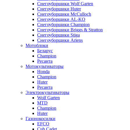
Снегоуборщики Wolf Garten
Снегоуборщики Huter
Снегоуборщики McCulloch
Снегоуборщики AL-KO
Снегоуборщики Champion
Снегоуборщики Briggs & Stratton
Снегоуборщики Stiga
Снегоуборщики Ariens
Мотоблоки
Беларус
Champion
Ресанта
Мотокультиваторы
Honda
Champion
Huter
Ресанта
Электрокультиваторы
Wolf Garten
MTD
Champion
Huter
Газонокосилки
EFCO
Cub Cadet