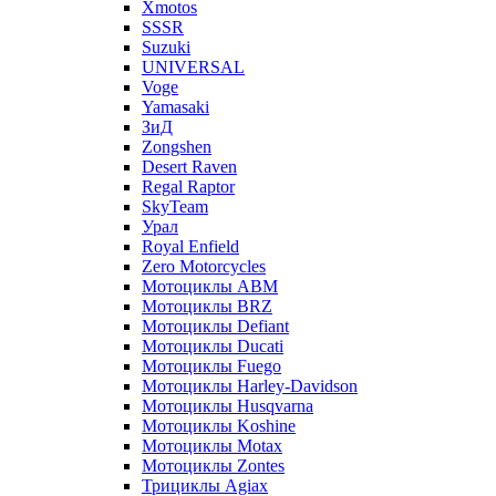
Xmotos
SSSR
Suzuki
UNIVERSAL
Voge
Yamasaki
ЗиД
Zongshen
Desert Raven
Regal Raptor
SkyTeam
Урал
Royal Enfield
Zero Motorcycles
Мотоциклы ABM
Мотоциклы BRZ
Мотоциклы Defiant
Мотоциклы Ducati
Мотоциклы Fuego
Мотоциклы Harley-Davidson
Мотоциклы Husqvarna
Мотоциклы Koshine
Мотоциклы Motax
Мотоциклы Zontes
Трициклы Agiax