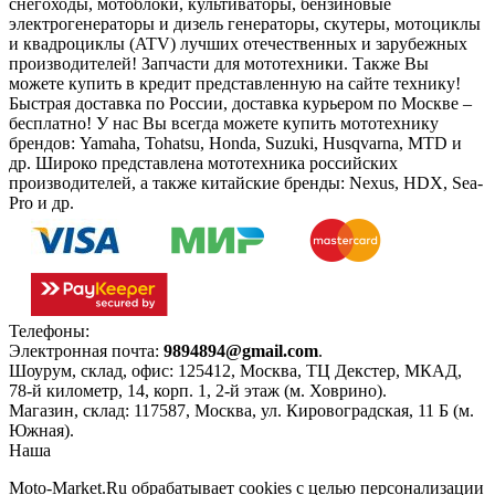
снегоходы, мотоблоки, культиваторы, бензиновые
электрогенераторы и дизель генераторы, скутеры, мотоциклы
и квадроциклы (ATV) лучших отечественных и зарубежных
производителей! Запчасти для мототехники. Также Вы
можете купить в кредит представленную на сайте технику!
Быстрая доставка по России, доставка курьером по Москве –
бесплатно!
У нас Вы всегда можете купить мототехнику
брендов: Yamaha, Tohatsu, Honda, Suzuki, Husqvarna, MTD и
др. Широко представлена мототехника российских
производителей, а также китайские бренды: Nexus, HDX, Sea-
Pro и др.
Телефоны:
+7(495)966-18-10
Электронная почта:
9894894@gmail.com
.
Шоурум, склад, офис:
125412
,
Москва
,
ТЦ Декстер, МКАД,
78-й километр, 14, корп. 1, 2-й этаж (м. Ховрино)
.
Магазин, склад:
117587
,
Москва
,
ул. Кировоградская, 11 Б (м.
Южная)
.
Наша
Политика конфиденциальности
Moto-Market.Ru обрабатывает сookies с целью персонализации