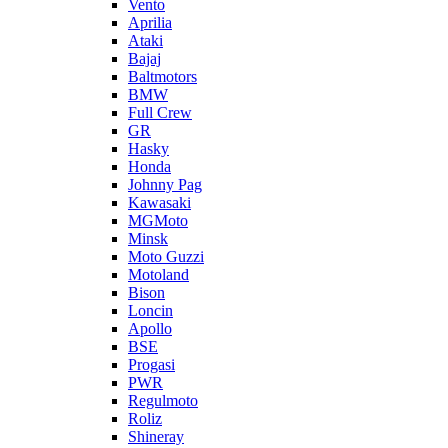
Vento
Aprilia
Ataki
Bajaj
Baltmotors
BMW
Full Crew
GR
Hasky
Honda
Johnny Pag
Kawasaki
MGMoto
Minsk
Moto Guzzi
Motoland
Bison
Loncin
Apollo
BSE
Progasi
PWR
Regulmoto
Roliz
Shineray