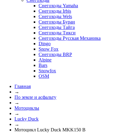
Снегоходы
Снегоходы Yamaha
Снегоходы Irbis
Снегоходы Wels
Снегоходы Буран
Снегоходы Тайга
Снегоходы Тикси
Снегоходы Русская Механика
Dingo
Snow Fox
Снегоходы BRP
Alpine
Bars
Snowfox
OSM
Главная
→
По земле и асфальту
→
Мотоциклы
→
Lucky Duck
→
Мотоцикл Lucky Duck MKK150 B