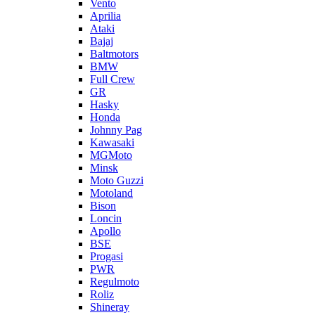
Vento
Aprilia
Ataki
Bajaj
Baltmotors
BMW
Full Crew
GR
Hasky
Honda
Johnny Pag
Kawasaki
MGMoto
Minsk
Moto Guzzi
Motoland
Bison
Loncin
Apollo
BSE
Progasi
PWR
Regulmoto
Roliz
Shineray