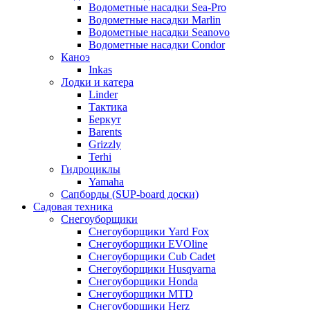
Водометные насадки Sea-Pro
Водометные насадки Marlin
Водометные насадки Seanovo
Водометные насадки Condor
Каноэ
Inkas
Лодки и катера
Linder
Тактика
Беркут
Barents
Grizzly
Terhi
Гидроциклы
Yamaha
Сапборды (SUP-board доски)
Садовая техника
Снегоуборщики
Снегоуборщики Yard Fox
Снегоуборщики EVOline
Снегоуборщики Cub Cadet
Снегоуборщики Husqvarna
Снегоуборщики Honda
Снегоуборщики MTD
Снегоуборщики Herz