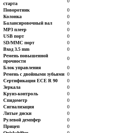
0
старта
Поворотник
0
Колонка
0
Балансировочный вал
0
MP3 плеер
0
USB порт
0
SD/MMC порт
0
Вход 3.5 mm
0
Ремень повышенной
0
прочности
Блок управления
0
Ремень с двойными зубьями
0
Сертификация ECE R 90
0
Зеркала
0
Круиз-контроль
0
Спидометр
0
Сигнализация
0
Литые диски
0
Рулевой демпфер
0
Прицеп
0
Quickshifter
0