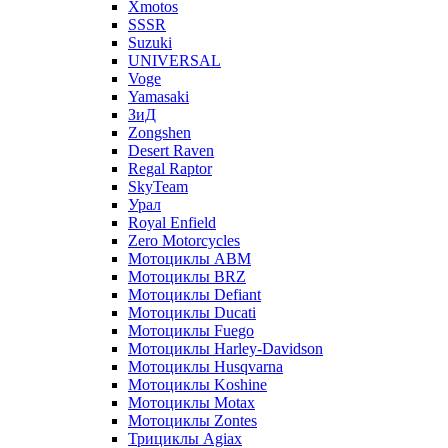
Xmotos
SSSR
Suzuki
UNIVERSAL
Voge
Yamasaki
ЗиД
Zongshen
Desert Raven
Regal Raptor
SkyTeam
Урал
Royal Enfield
Zero Motorcycles
Мотоциклы ABM
Мотоциклы BRZ
Мотоциклы Defiant
Мотоциклы Ducati
Мотоциклы Fuego
Мотоциклы Harley-Davidson
Мотоциклы Husqvarna
Мотоциклы Koshine
Мотоциклы Motax
Мотоциклы Zontes
Трициклы Agiax