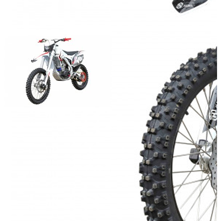
Мощность двигателя (л.с.):
Объём двигателя (куб.см):
Число цилиндров:
1
Тип охлаждения:
Воздушный
Тип стартера:
электрический
Масса (кг):
Добавить к сравнению
Нет в наличии
Сообщить о наличии