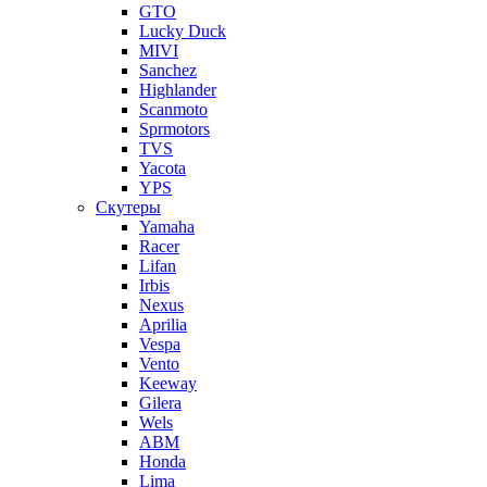
GTO
Lucky Duck
MIVI
Sanchez
Highlander
Scanmoto
Sprmotors
TVS
Yacota
YPS
Скутеры
Yamaha
Racer
Lifan
Irbis
Nexus
Aprilia
Vespa
Vento
Keeway
Gilera
Wels
ABM
Honda
Lima