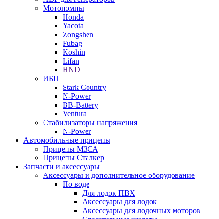
Мотопомпы
Honda
Yacota
Zongshen
Fubag
Koshin
Lifan
HND
ИБП
Stark Country
N-Power
BB-Battery
Ventura
Стабилизаторы напряжения
N-Power
Автомобильные прицепы
Прицепы МЗСА
Прицепы Сталкер
Запчасти и аксессуары
Аксессуары и дополнительное оборудование
По воде
Для лодок ПВХ
Аксессуары для лодок
Аксессуары для лодочных моторов