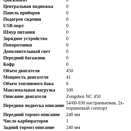
Центральная подножка
0
Панель приборов
0
Подогрев сидения
0
USB-порт
0
Шнур питания
0
Зарядное устройство
0
Поворотники
0
Дополнительный свет
0
Передний багажник
0
Кофр
0
Объем двигателя
450
Мощность двигателя
41
Объем топливного бака
6
Максимальная нагрузка
100
Описание двигателя
Zongshen NC 450
54/60-930 настраиваемая, 2х-
Передняя подвеска описание
поршневый соппорт
Передний тормоз описание
240 мм
Число карбюраторов
1
Задний тормоз описание
240 мм