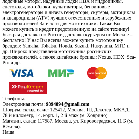
лодочные моторы, надувные лодки ПВХ и гидроциклы,
снегоходы, мотоблоки, культиваторы, бензиновые
электрогенераторы и дизель генераторы, скутеры, мотоциклы
и квадроциклы (ATV) лучших отечественных и зарубежных
производителей! Запчасти для мототехники. Также Вы
можете купить в кредит представленную на сайте технику!
Быстрая доставка по России, доставка курьером по Москве –
бесплатно!
У нас Вы всегда можете купить мототехнику
брендов: Yamaha, Tohatsu, Honda, Suzuki, Husqvarna, MTD и
др. Широко представлена мототехника российских
производителей, а также китайские бренды: Nexus, HDX, Sea-
Pro и др.
Телефоны:
+7(495)966-18-10
Электронная почта:
9894894@gmail.com
.
Шоурум, склад, офис:
125412
,
Москва
,
ТЦ Декстер, МКАД,
78-й километр, 14, корп. 1, 2-й этаж (м. Ховрино)
.
Магазин, склад:
117587
,
Москва
,
ул. Кировоградская, 11 Б (м.
Южная)
.
Наша
Политика конфиденциальности