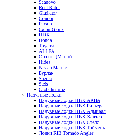
Seanovo
Reef Rider
Gladiator
Condor
Parsun
Calon Gloria
HDX
Honda
Toyama
ALLFA
Omolon (Marlin)
Hidea
Nissan Marine
Бурлак
Suzuki
Stels
Globalmarine
Надувные лодки
Надувные лодки ПВХ АКВА
Надувные лодки ПВХ Ривьера
Надувные лодки ПВХ Адмирал
Надувные лодки ПВХ Хантер
Надувные лодки ПВХ Стелс
Надувные лодки ПВХ Таймень
Лодки RIB Tornado Angler