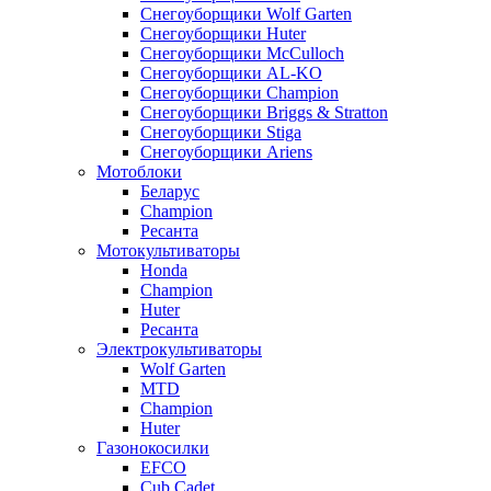
Снегоуборщики Wolf Garten
Снегоуборщики Huter
Снегоуборщики McCulloch
Снегоуборщики AL-KO
Снегоуборщики Champion
Снегоуборщики Briggs & Stratton
Снегоуборщики Stiga
Снегоуборщики Ariens
Мотоблоки
Беларус
Champion
Ресанта
Мотокультиваторы
Honda
Champion
Huter
Ресанта
Электрокультиваторы
Wolf Garten
MTD
Champion
Huter
Газонокосилки
EFCO
Cub Cadet