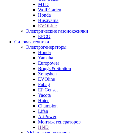
MTD
Wolf Garten
Honda
Husqvarna
EVOLine
Электрические газонокосилки
EFCO
Силовая техника
Электрогенераторы
Honda
Yamaha
Europower
Briggs & Stratton
Zongshen
EVOline
Fubag
EP Genset
Yacota
Huter
Champion
Lifan
A-iPower
Монтаж генераторов
HND
АВР для генераторов