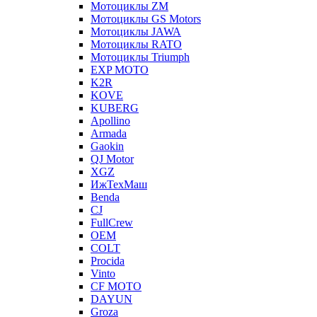
Мотоциклы ZM
Мотоциклы GS Motors
Мотоциклы JAWA
Мотоциклы RATO
Мотоциклы Triumph
EXP MOTO
K2R
KOVE
KUBERG
Apollino
Armada
Gaokin
QJ Motor
XGZ
ИжТехМаш
Benda
CJ
FullCrew
OEM
COLT
Procida
Vinto
CF MOTO
DAYUN
Groza