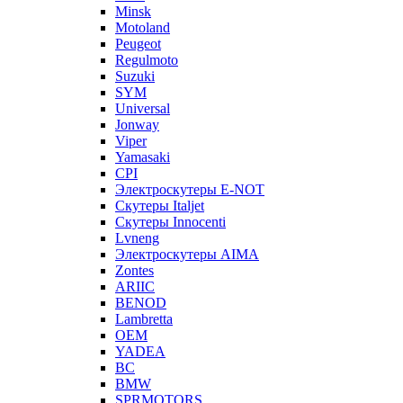
Minsk
Motoland
Peugeot
Regulmoto
Suzuki
SYM
Universal
Jonway
Viper
Yamasaki
CPI
Электроскутеры E-NOT
Скутеры Italjet
Скутеры Innocenti
Lvneng
Электроскутеры AIMA
Zontes
ARIIC
BENOD
Lambretta
OEM
YADEA
BC
BMW
SPRMOTORS