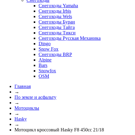
Снегоходы
Снегоходы Yamaha
Снегоходы Irbis
Снегоходы Wels
Снегоходы Буран
Снегоходы Тайга
Снегоходы Тикси
Снегоходы Русская Механика
Dingo
Snow Fox
Снегоходы BRP
Alpine
Bars
Snowfox
OSM
Главная
→
По земле и асфальту
→
Мотоциклы
→
Hasky
→
Мотоцикл кроссовый Hasky F8 450cc 21/18