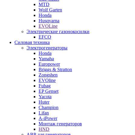
MTD
Wolf Garten
Honda
Husqvarna
EVOLine
Электрические газонокосилки
EFCO
Силовая техника
Электрогенераторы
Honda
Yamaha
Europower
Briggs & Stratton
Zongshen
EVOline
Fubag
EP Genset
Yacota
Huter
Champion
Lifan
A-iPower
Монтаж генераторов
HND
АВР для генераторов