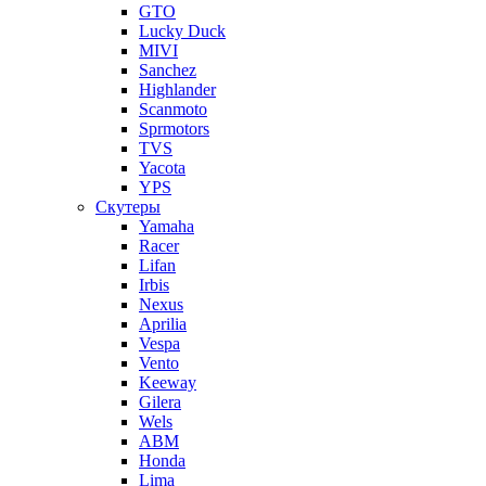
GTO
Lucky Duck
MIVI
Sanchez
Highlander
Scanmoto
Sprmotors
TVS
Yacota
YPS
Скутеры
Yamaha
Racer
Lifan
Irbis
Nexus
Aprilia
Vespa
Vento
Keeway
Gilera
Wels
ABM
Honda
Lima