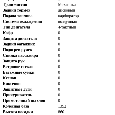
Трансмиссия
Механика
Задний тормоз
дисковый
Подача топлива
карбюратор
Система охлаждения
воздушная
Тип двигателя
4-тактный
Кофр
0
Защита двигателя
0
Задний багажник
0
Подогрев ручек
0
Спинка пассажира
0
Защита рук
0
Ветровое стекло
0
Багажные сумки
0
Ксенон
0
Биксенон
0
Защитные дуги
0
Прикуриватель
0
Прямоточный выхлоп
0
Колесная база
1352
Высота посадки
860