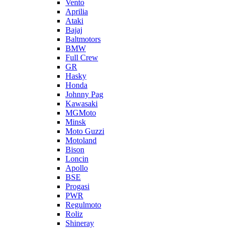
Vento
Aprilia
Ataki
Bajaj
Baltmotors
BMW
Full Crew
GR
Hasky
Honda
Johnny Pag
Kawasaki
MGMoto
Minsk
Moto Guzzi
Motoland
Bison
Loncin
Apollo
BSE
Progasi
PWR
Regulmoto
Roliz
Shineray