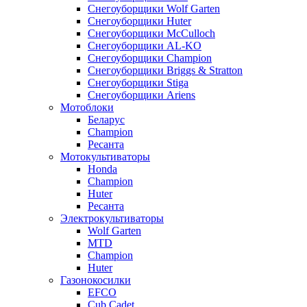
Снегоуборщики Wolf Garten
Снегоуборщики Huter
Снегоуборщики McCulloch
Снегоуборщики AL-KO
Снегоуборщики Champion
Снегоуборщики Briggs & Stratton
Снегоуборщики Stiga
Снегоуборщики Ariens
Мотоблоки
Беларус
Champion
Ресанта
Мотокультиваторы
Honda
Champion
Huter
Ресанта
Электрокультиваторы
Wolf Garten
MTD
Champion
Huter
Газонокосилки
EFCO
Cub Cadet