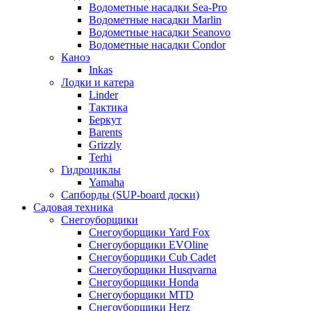
Водометные насадки Sea-Pro
Водометные насадки Marlin
Водометные насадки Seanovo
Водометные насадки Condor
Каноэ
Inkas
Лодки и катера
Linder
Тактика
Беркут
Barents
Grizzly
Terhi
Гидроциклы
Yamaha
Сапборды (SUP-board доски)
Садовая техника
Снегоуборщики
Снегоуборщики Yard Fox
Снегоуборщики EVOline
Снегоуборщики Cub Cadet
Снегоуборщики Husqvarna
Снегоуборщики Honda
Снегоуборщики MTD
Снегоуборщики Herz