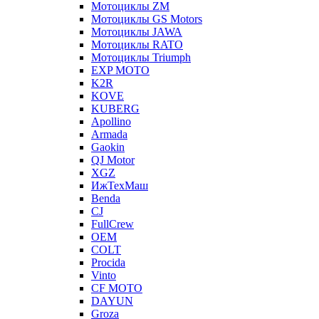
Мотоциклы ZM
Мотоциклы GS Motors
Мотоциклы JAWA
Мотоциклы RATO
Мотоциклы Triumph
EXP MOTO
K2R
KOVE
KUBERG
Apollino
Armada
Gaokin
QJ Motor
XGZ
ИжТехМаш
Benda
CJ
FullCrew
OEM
COLT
Procida
Vinto
CF MOTO
DAYUN
Groza