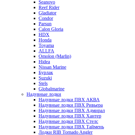
Seanovo
Reef Rider
Gladiator
Condor
Parsun
Calon Gloria
HDX
Honda
Toyama
ALLFA
Omolon (Marlin)
Hidea
Nissan Marine
Бурлак
Suzuki
Stels
Globalmarine
Надувные лодки
Надувные лодки ПВХ АКВА
Надувные лодки ПВХ Ривьера
Надувные лодки ПВХ Адмирал
Надувные лодки ПВХ Хантер
Надувные лодки ПВХ Стелс
Надувные лодки ПВХ Таймень
Лодки RIB Tornado Angler