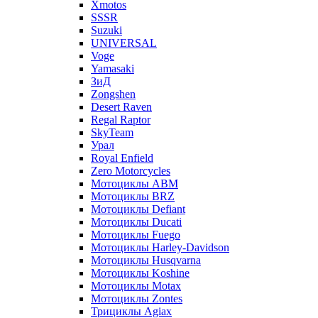
Xmotos
SSSR
Suzuki
UNIVERSAL
Voge
Yamasaki
ЗиД
Zongshen
Desert Raven
Regal Raptor
SkyTeam
Урал
Royal Enfield
Zero Motorcycles
Мотоциклы ABM
Мотоциклы BRZ
Мотоциклы Defiant
Мотоциклы Ducati
Мотоциклы Fuego
Мотоциклы Harley-Davidson
Мотоциклы Husqvarna
Мотоциклы Koshine
Мотоциклы Motax
Мотоциклы Zontes
Трициклы Agiax