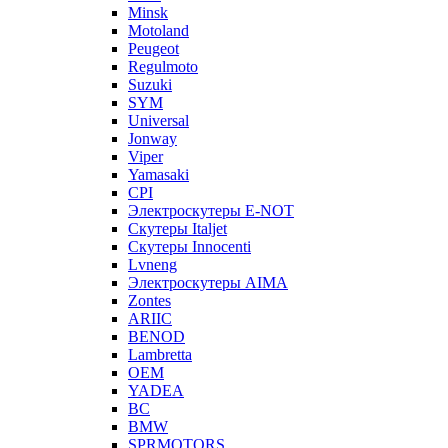
Minsk
Motoland
Peugeot
Regulmoto
Suzuki
SYM
Universal
Jonway
Viper
Yamasaki
CPI
Электроскутеры E-NOT
Скутеры Italjet
Скутеры Innocenti
Lvneng
Электроскутеры AIMA
Zontes
ARIIC
BENOD
Lambretta
OEM
YADEA
BC
BMW
SPRMOTORS