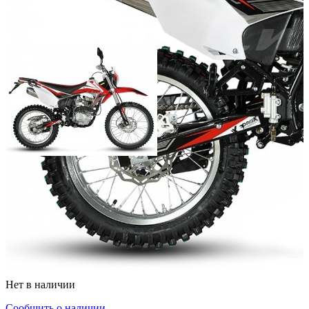
Мощность двигателя (л.с.):
Объём двигателя (куб.см):
Число цилиндров:
1
Тип охлаждения:
Воздушный
Тип стартера:
электрический
Масса (кг):
Добавить к сравнению
Нет в наличии
Сообщить о наличии