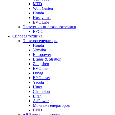
MTD
Wolf Garten
Honda
Husqvarna
EVOLine
Электрические газонокосилки
EFCO
Силовая техника
Электрогенераторы
Honda
Yamaha
Europower
Briggs & Stratton
Zongshen
EVOline
Fubag
EP Genset
Yacota
Huter
Champion
Lifan
A-iPower
Монтаж генераторов
HND
АВР для генераторов