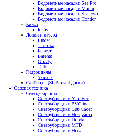
Водометные насадки Sea-Pro
Водометные насадки Marlin
Водометные насадки Seanovo
Водометные насадки Condor
Каноэ
Inkas
Лодки и катера
Linder
Тактика
Беркут
Barents
Grizzly
Terhi
Гидроциклы
Yamaha
Сапборды (SUP-board доски)
Садовая техника
Снегоуборщики
Снегоуборщики Yard Fox
Снегоуборщики EVOline
Снегоуборщики Cub Cadet
Снегоуборщики Husqvarna
Снегоуборщики Honda
Снегоуборщики MTD
Снегоуборщики Herz