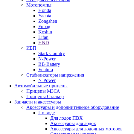
Мотопомпы
Honda
Yacota
Zongshen
Fubag
Koshin
Lifan
HND
ИБП
Stark Country
N-Power
BB-Battery
Ventura
Стабилизаторы напряжения
N-Power
Автомобильные прицепы
Прицепы МЗСА
Прицепы Сталкер
Запчасти и аксессуары
Аксессуары и дополнительное оборудование
По воде
Для лодок ПВХ
Аксессуары для лодок
Аксессуары для лодочных моторов