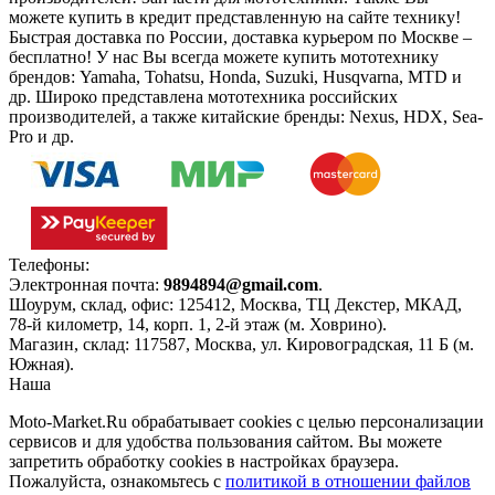
можете купить в кредит представленную на сайте технику!
Быстрая доставка по России, доставка курьером по Москве –
бесплатно!
У нас Вы всегда можете купить мототехнику
брендов: Yamaha, Tohatsu, Honda, Suzuki, Husqvarna, MTD и
др. Широко представлена мототехника российских
производителей, а также китайские бренды: Nexus, HDX, Sea-
Pro и др.
Телефоны:
+7(495)966-18-10
Электронная почта:
9894894@gmail.com
.
Шоурум, склад, офис:
125412
,
Москва
,
ТЦ Декстер, МКАД,
78-й километр, 14, корп. 1, 2-й этаж (м. Ховрино)
.
Магазин, склад:
117587
,
Москва
,
ул. Кировоградская, 11 Б (м.
Южная)
.
Наша
Политика конфиденциальности
Moto-Market.Ru обрабатывает сookies с целью персонализации
сервисов и для удобства пользования сайтом. Вы можете
запретить обработку сookies в настройках браузера.
Пожалуйста, ознакомьтесь с
политикой в отношении файлов