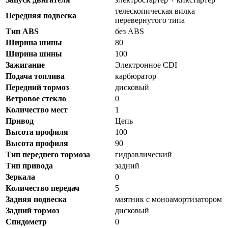
телескопическая вилка
Передняя подвеска
перевернутого типа
Тип ABS
без ABS
Ширина шины
80
Ширина шины
100
Зажигание
Электронное CDI
Подача топлива
карбюратор
Передний тормоз
дисковый
Ветровое стекло
0
Количество мест
1
Привод
Цепь
Высота профиля
100
Высота профиля
90
Тип переднего тормоза
гидравлический
Тип привода
задний
Зеркала
0
Количество передач
5
Задняя подвеска
маятник с моноамортизатором
Задний тормоз
дисковый
Спидометр
0