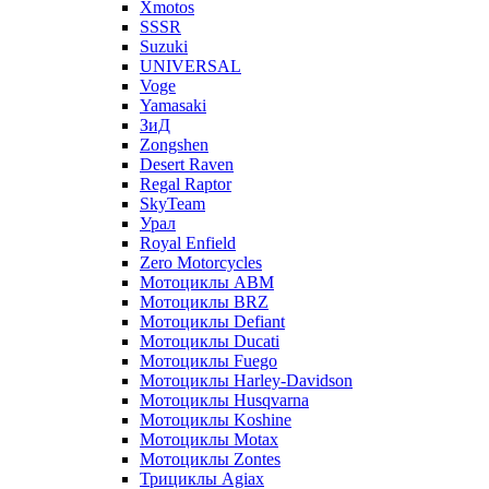
Xmotos
SSSR
Suzuki
UNIVERSAL
Voge
Yamasaki
ЗиД
Zongshen
Desert Raven
Regal Raptor
SkyTeam
Урал
Royal Enfield
Zero Motorcycles
Мотоциклы ABM
Мотоциклы BRZ
Мотоциклы Defiant
Мотоциклы Ducati
Мотоциклы Fuego
Мотоциклы Harley-Davidson
Мотоциклы Husqvarna
Мотоциклы Koshine
Мотоциклы Motax
Мотоциклы Zontes
Трициклы Agiax