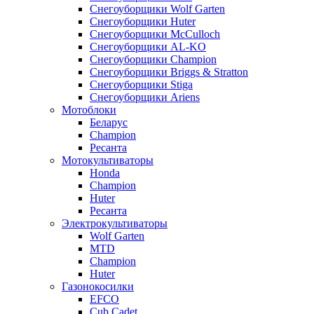
Снегоуборщики Wolf Garten
Снегоуборщики Huter
Снегоуборщики McCulloch
Снегоуборщики AL-KO
Снегоуборщики Champion
Снегоуборщики Briggs & Stratton
Снегоуборщики Stiga
Снегоуборщики Ariens
Мотоблоки
Беларус
Champion
Ресанта
Мотокультиваторы
Honda
Champion
Huter
Ресанта
Электрокультиваторы
Wolf Garten
MTD
Champion
Huter
Газонокосилки
EFCO
Cub Cadet