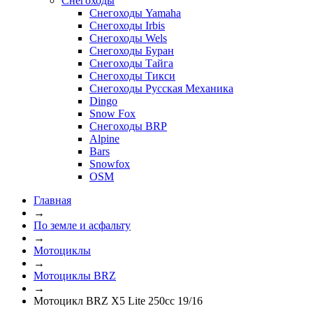
Снегоходы
Снегоходы Yamaha
Снегоходы Irbis
Снегоходы Wels
Снегоходы Буран
Снегоходы Тайга
Снегоходы Тикси
Снегоходы Русская Механика
Dingo
Snow Fox
Снегоходы BRP
Alpine
Bars
Snowfox
OSM
Главная
→
По земле и асфальту
→
Мотоциклы
→
Мотоциклы BRZ
→
Мотоцикл BRZ X5 Lite 250cc 19/16