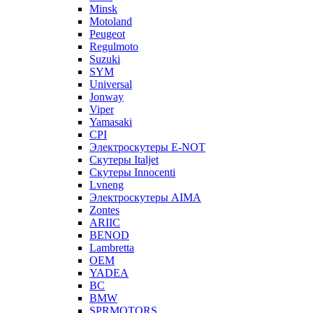
Minsk
Motoland
Peugeot
Regulmoto
Suzuki
SYM
Universal
Jonway
Viper
Yamasaki
CPI
Электроскутеры E-NOT
Скутеры Italjet
Скутеры Innocenti
Lvneng
Электроскутеры AIMA
Zontes
ARIIC
BENOD
Lambretta
OEM
YADEA
BC
BMW
SPRMOTORS