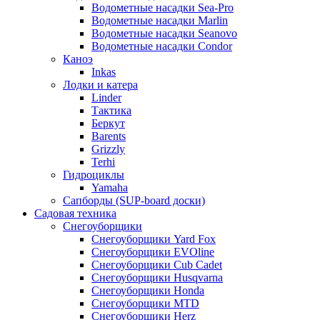
Водометные насадки Sea-Pro
Водометные насадки Marlin
Водометные насадки Seanovo
Водометные насадки Condor
Каноэ
Inkas
Лодки и катера
Linder
Тактика
Беркут
Barents
Grizzly
Terhi
Гидроциклы
Yamaha
Сапборды (SUP-board доски)
Садовая техника
Снегоуборщики
Снегоуборщики Yard Fox
Снегоуборщики EVOline
Снегоуборщики Cub Cadet
Снегоуборщики Husqvarna
Снегоуборщики Honda
Снегоуборщики MTD
Снегоуборщики Herz