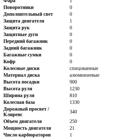
Фара
1
Поворотники
0
Дополнительный свет
0
Защита двигателя
1
Защита рук
0
Защитные дуги
0
Передний багажник
0
Задний багажник
0
Багажные сумки
0
Кофр
0
Колесные диски
спицованные
Материал диска
алюминиевые
Высота посадки
900
Высота руля
1230
Ширина руля
810
Колесная база
1330
Дорожный просвет /
340
Клиренс
Объем двигателя
250
Мощность двигателя
21
Число карбюраторов
1