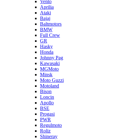
Vento
Aprilia
Ataki
Bajaj
Baltmotors
BMW
Full Crew
GR
Hasky
Honda
Johnny Pag
Kawasaki
MGMoto
Minsk
Moto Guzzi
Motoland
Bison
Loncin
Apollo
BSE
Progasi
PWR
Regulmoto
Roliz
Shineray