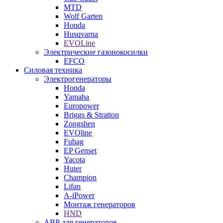
MTD
Wolf Garten
Honda
Husqvarna
EVOLine
Электрические газонокосилки
EFCO
Силовая техника
Электрогенераторы
Honda
Yamaha
Europower
Briggs & Stratton
Zongshen
EVOline
Fubag
EP Genset
Yacota
Huter
Champion
Lifan
A-iPower
Монтаж генераторов
HND
АВР для генераторов