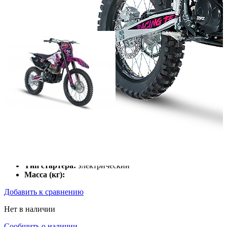
Мощность двигателя (л.с.):
Объём двигателя (куб.см):
Число цилиндров:
1
Тип охлаждения:
Воздушный
Тип стартера:
электрический
Масса (кг):
Добавить к сравнению
Нет в наличии
Сообщить о наличии