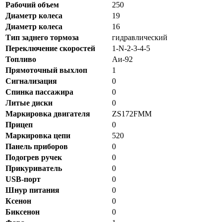
Рабочий объем
250
Диаметр колеса
19
Диаметр колеса
16
Тип заднего тормоза
гидравлический
Переключение скоростей
1-N-2-3-4-5
Топливо
Аи-92
Прямоточный выхлоп
1
Сигнализация
0
Спинка пассажира
0
Литые диски
0
Маркировка двигателя
ZS172FMM
Прицеп
0
Маркировка цепи
520
Панель приборов
0
Подогрев ручек
0
Прикуриватель
0
USB-порт
0
Шнур питания
0
Ксенон
0
Биксенон
0