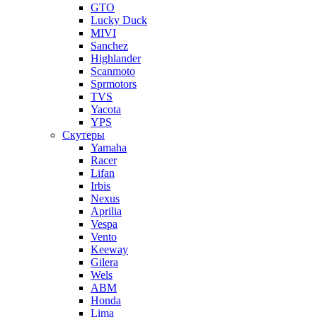
GTO
Lucky Duck
MIVI
Sanchez
Highlander
Scanmoto
Sprmotors
TVS
Yacota
YPS
Скутеры
Yamaha
Racer
Lifan
Irbis
Nexus
Aprilia
Vespa
Vento
Keeway
Gilera
Wels
ABM
Honda
Lima