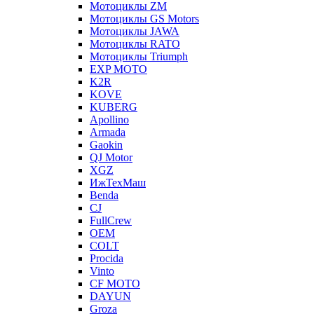
Мотоциклы ZM
Мотоциклы GS Motors
Мотоциклы JAWA
Мотоциклы RATO
Мотоциклы Triumph
EXP MOTO
K2R
KOVE
KUBERG
Apollino
Armada
Gaokin
QJ Motor
XGZ
ИжТехМаш
Benda
CJ
FullCrew
OEM
COLT
Procida
Vinto
CF MOTO
DAYUN
Groza