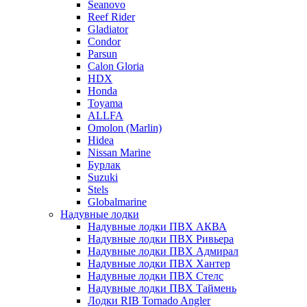
Seanovo
Reef Rider
Gladiator
Condor
Parsun
Calon Gloria
HDX
Honda
Toyama
ALLFA
Omolon (Marlin)
Hidea
Nissan Marine
Бурлак
Suzuki
Stels
Globalmarine
Надувные лодки
Надувные лодки ПВХ АКВА
Надувные лодки ПВХ Ривьера
Надувные лодки ПВХ Адмирал
Надувные лодки ПВХ Хантер
Надувные лодки ПВХ Стелс
Надувные лодки ПВХ Таймень
Лодки RIB Tornado Angler