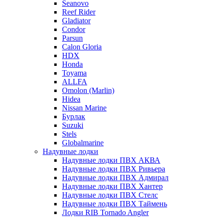
Seanovo
Reef Rider
Gladiator
Condor
Parsun
Calon Gloria
HDX
Honda
Toyama
ALLFA
Omolon (Marlin)
Hidea
Nissan Marine
Бурлак
Suzuki
Stels
Globalmarine
Надувные лодки
Надувные лодки ПВХ АКВА
Надувные лодки ПВХ Ривьера
Надувные лодки ПВХ Адмирал
Надувные лодки ПВХ Хантер
Надувные лодки ПВХ Стелс
Надувные лодки ПВХ Таймень
Лодки RIB Tornado Angler