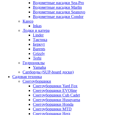
Водометные насадки Sea-Pro
Водометные насадки Marlin
Водометные насадки Seanovo
Водометные насадки Condor
Каноэ
Inkas
Лодки и катера
Linder
Тактика
Беркут
Barents
Grizzly
Terhi
Гидроциклы
Yamaha
Сапборды (SUP-board доски)
Садовая техника
Снегоуборщики
Снегоуборщики Yard Fox
Снегоуборщики EVOline
Снегоуборщики Cub Cadet
Снегоуборщики Husqvarna
Снегоуборщики Honda
Снегоуборщики MTD
Снегоуборщики Herz