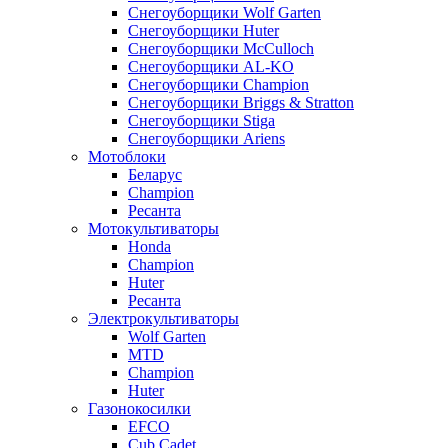
Снегоуборщики Wolf Garten
Снегоуборщики Huter
Снегоуборщики McCulloch
Снегоуборщики AL-KO
Снегоуборщики Champion
Снегоуборщики Briggs & Stratton
Снегоуборщики Stiga
Снегоуборщики Ariens
Мотоблоки
Беларус
Champion
Ресанта
Мотокультиваторы
Honda
Champion
Huter
Ресанта
Электрокультиваторы
Wolf Garten
MTD
Champion
Huter
Газонокосилки
EFCO
Cub Cadet