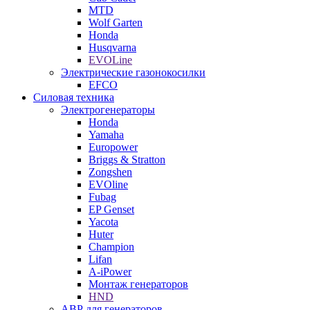
MTD
Wolf Garten
Honda
Husqvarna
EVOLine
Электрические газонокосилки
EFCO
Силовая техника
Электрогенераторы
Honda
Yamaha
Europower
Briggs & Stratton
Zongshen
EVOline
Fubag
EP Genset
Yacota
Huter
Champion
Lifan
A-iPower
Монтаж генераторов
HND
АВР для генераторов