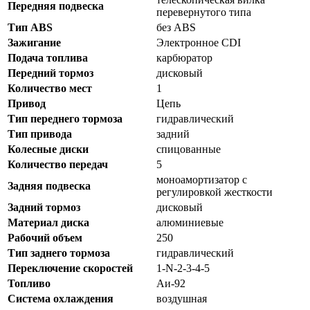
Передняя подвеска
перевернутого типа
Тип ABS
без ABS
Зажигание
Электронное CDI
Подача топлива
карбюратор
Передний тормоз
дисковый
Количество мест
1
Привод
Цепь
Тип переднего тормоза
гидравлический
Тип привода
задний
Колесные диски
спицованные
Количество передач
5
моноамортизатор с
Задняя подвеска
регулировкой жесткости
Задний тормоз
дисковый
Материал диска
алюминиевые
Рабочий объем
250
Тип заднего тормоза
гидравлический
Переключение скоростей
1-N-2-3-4-5
Топливо
Аи-92
Система охлаждения
воздушная