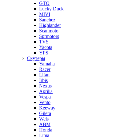
GTO
Lucky Duck
MIVI
Sanchez
Highlander
Scanmoto
Sprmotors
TVS
Yacota
YPS
Скутеры
Yamaha
Racer
Lifan
Irbis
Nexus
Aprilia
Vespa
Vento
Keeway
Gilera
Wels
ABM
Honda
Lima