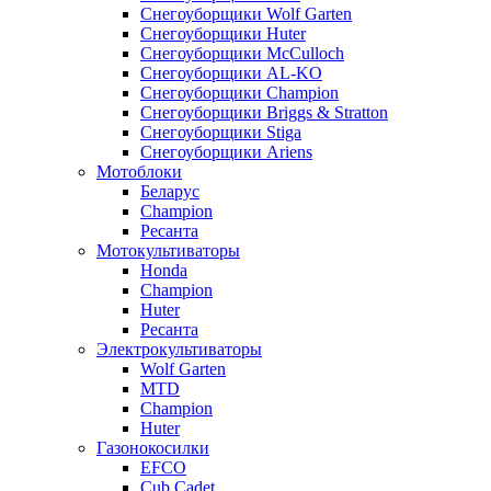
Снегоуборщики Wolf Garten
Снегоуборщики Huter
Снегоуборщики McCulloch
Снегоуборщики AL-KO
Снегоуборщики Champion
Снегоуборщики Briggs & Stratton
Снегоуборщики Stiga
Снегоуборщики Ariens
Мотоблоки
Беларус
Champion
Ресанта
Мотокультиваторы
Honda
Champion
Huter
Ресанта
Электрокультиваторы
Wolf Garten
MTD
Champion
Huter
Газонокосилки
EFCO
Cub Cadet