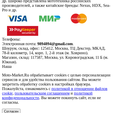
др. Широко представлена мототехника российских
производителей, а также китайские бренды: Nexus, HDX, Sea-
Pro и др.
Телефоны:
+7(495)966-18-10
Электронная почта:
9894894@gmail.com
.
Шоурум, склад, офис:
125412
,
Москва
,
ТЦ Декстер, МКАД,
78-й километр, 14, корп. 1, 2-й этаж (м. Ховрино)
.
Магазин, склад:
117587
,
Москва
,
ул. Кировоградская, 11 Б (м.
Южная)
.
Наша
Политика конфиденциальности
Moto-Market.Ru обрабатывает сookies с целью персонализации
сервисов и для удобства пользования сайтом. Вы можете
запретить обработку сookies в настройках браузера.
Пожалуйста, ознакомьтесь с
политикой в отношении файлов
cookie
,
пользовательским соглашением
и
политикой
конфиденциальности
. Вы можете покинуть сайт, если не
согласны.
Согласен