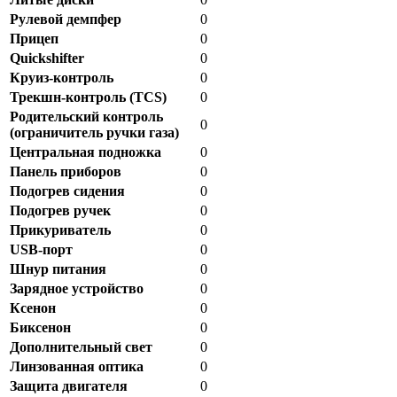
Рулевой демпфер
0
Прицеп
0
Quickshifter
0
Круиз-контроль
0
Трекшн-контроль (TCS)
0
Родительский контроль
0
(ограничитель ручки газа)
Центральная подножка
0
Панель приборов
0
Подогрев сидения
0
Подогрев ручек
0
Прикуриватель
0
USB-порт
0
Шнур питания
0
Зарядное устройство
0
Ксенон
0
Биксенон
0
Дополнительный свет
0
Линзованная оптика
0
Защита двигателя
0