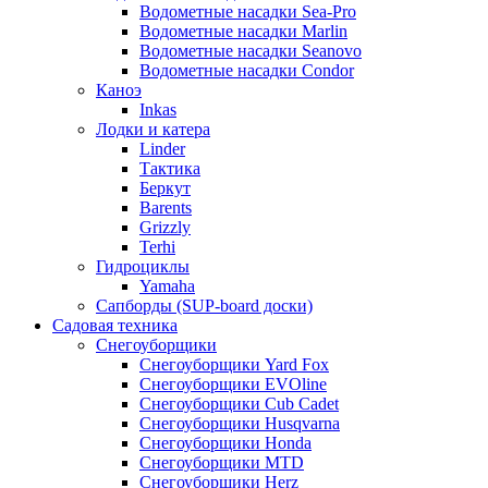
Водометные насадки Sea-Pro
Водометные насадки Marlin
Водометные насадки Seanovo
Водометные насадки Condor
Каноэ
Inkas
Лодки и катера
Linder
Тактика
Беркут
Barents
Grizzly
Terhi
Гидроциклы
Yamaha
Сапборды (SUP-board доски)
Садовая техника
Снегоуборщики
Снегоуборщики Yard Fox
Снегоуборщики EVOline
Снегоуборщики Cub Cadet
Снегоуборщики Husqvarna
Снегоуборщики Honda
Снегоуборщики MTD
Снегоуборщики Herz