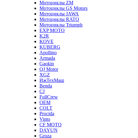
Мотоциклы ZM
Мотоциклы GS Motors
Мотоциклы JAWA
Мотоциклы RATO
Мотоциклы Triumph
EXP MOTO
K2R
KOVE
KUBERG
Apollino
Armada
Gaokin
QJ Motor
XGZ
ИжТехМаш
Benda
CJ
FullCrew
OEM
COLT
Procida
Vinto
CF MOTO
DAYUN
Groza