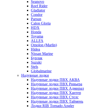
Seanovo
Reef Rider
Gladiator
Condor
Parsun
Calon Gloria
HDX
Honda
Toyama
ALLFA
Omolon (Marlin)
Hidea
Nissan Marine
Бурлак
Suzuki
Stels
Globalmarine
Надувные лодки
Надувные лодки ПВХ АКВА
Надувные лодки ПВХ Ривьера
Надувные лодки ПВХ Адмирал
Надувные лодки ПВХ Хантер
Надувные лодки ПВХ Стелс
Надувные лодки ПВХ Таймень
Лодки RIB Tornado Angler