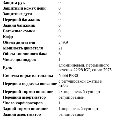
Защита рук
0
Защитный кожух цепи
0
Защитные дуги
0
Передний багажник
0
Задний багажник
0
Багажные сумки
0
Кофр
0
Объем двигателя
249.9
Мощность двигателя
21
Объем топливного бака
6
Число цилиндров
1
алюминиевый, переменного
Руль
сечения 22/28 IGP, сплав 7075
Система впрыска топлива
Nibbi PE30
с регулировкой сжатия и
Передняя подвеска описание
отбоя
Передний тормоз описание
2х-поршневый суппорт
Передний амортизатор
регулируемые
Число карбюраторов
1
Задний тормоз описание
1-поршневый суппорт
Задний амортизатор
регулируемые