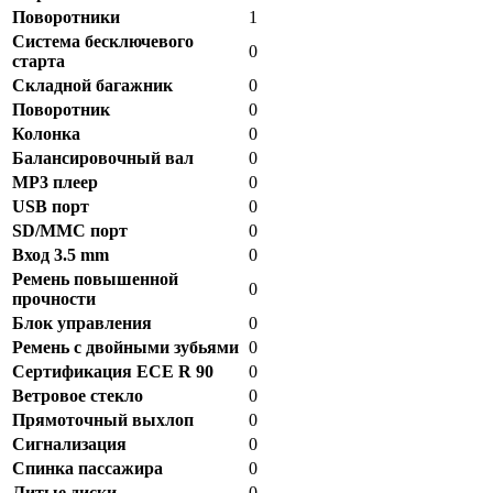
Поворотники
1
Система бесключевого
0
старта
Складной багажник
0
Поворотник
0
Колонка
0
Балансировочный вал
0
MP3 плеер
0
USB порт
0
SD/MMC порт
0
Вход 3.5 mm
0
Ремень повышенной
0
прочности
Блок управления
0
Ремень с двойными зубьями
0
Сертификация ECE R 90
0
Ветровое стекло
0
Прямоточный выхлоп
0
Сигнализация
0
Спинка пассажира
0
Литые диски
0