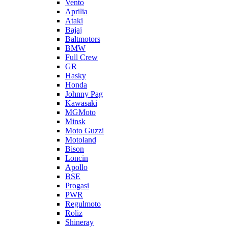
Vento
Aprilia
Ataki
Bajaj
Baltmotors
BMW
Full Crew
GR
Hasky
Honda
Johnny Pag
Kawasaki
MGMoto
Minsk
Moto Guzzi
Motoland
Bison
Loncin
Apollo
BSE
Progasi
PWR
Regulmoto
Roliz
Shineray