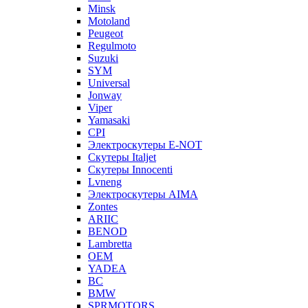
Minsk
Motoland
Peugeot
Regulmoto
Suzuki
SYM
Universal
Jonway
Viper
Yamasaki
CPI
Электроскутеры E-NOT
Скутеры Italjet
Скутеры Innocenti
Lvneng
Электроскутеры AIMA
Zontes
ARIIC
BENOD
Lambretta
OEM
YADEA
BC
BMW
SPRMOTORS