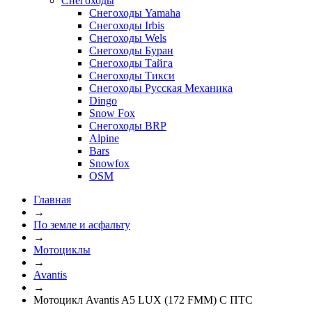
Снегоходы
Снегоходы Yamaha
Снегоходы Irbis
Снегоходы Wels
Снегоходы Буран
Снегоходы Тайга
Снегоходы Тикси
Снегоходы Русская Механика
Dingo
Snow Fox
Снегоходы BRP
Alpine
Bars
Snowfox
OSM
Главная
→
По земле и асфальту
→
Мотоциклы
→
Avantis
→
Мотоцикл Avantis A5 LUX (172 FMM) С ПТС