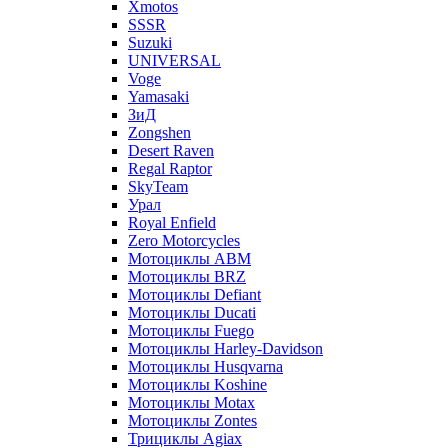
Xmotos
SSSR
Suzuki
UNIVERSAL
Voge
Yamasaki
ЗиД
Zongshen
Desert Raven
Regal Raptor
SkyTeam
Урал
Royal Enfield
Zero Motorcycles
Мотоциклы ABM
Мотоциклы BRZ
Мотоциклы Defiant
Мотоциклы Ducati
Мотоциклы Fuego
Мотоциклы Harley-Davidson
Мотоциклы Husqvarna
Мотоциклы Koshine
Мотоциклы Motax
Мотоциклы Zontes
Трициклы Agiax