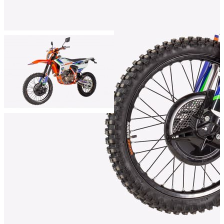
Мощность двигателя (л.с.):
Объём двигателя (куб.см):
Число цилиндров:
1
Тип охлаждения:
Воздушный
Тип стартера:
электрический
Масса (кг):
Добавить к сравнению
Нет в наличии
Сообщить о наличии