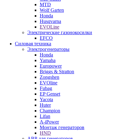
MTD
Wolf Garten
Honda
Husqvarna
EVOLine
Электрические газонокосилки
EFCO
Силовая техника
Электрогенераторы
Honda
Yamaha
Europower
Briggs & Stratton
Zongshen
EVOline
Fubag
EP Genset
Yacota
Huter
Champion
Lifan
A-iPower
Монтаж генераторов
HND
АВР для генераторов