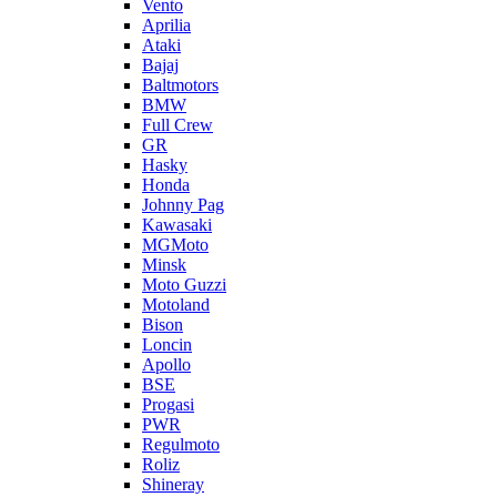
Vento
Aprilia
Ataki
Bajaj
Baltmotors
BMW
Full Crew
GR
Hasky
Honda
Johnny Pag
Kawasaki
MGMoto
Minsk
Moto Guzzi
Motoland
Bison
Loncin
Apollo
BSE
Progasi
PWR
Regulmoto
Roliz
Shineray