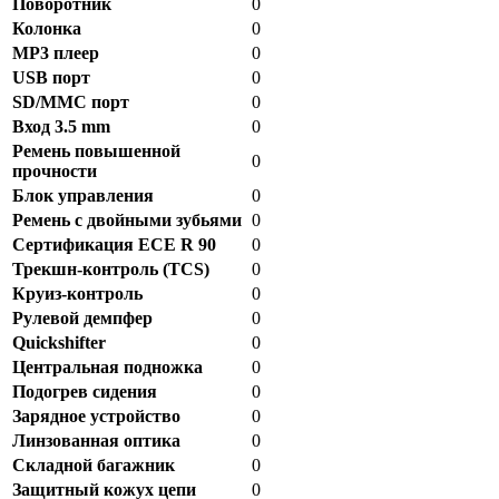
Поворотник
0
Колонка
0
MP3 плеер
0
USB порт
0
SD/MMC порт
0
Вход 3.5 mm
0
Ремень повышенной
0
прочности
Блок управления
0
Ремень с двойными зубьями
0
Сертификация ECE R 90
0
Трекшн-контроль (TCS)
0
Круиз-контроль
0
Рулевой демпфер
0
Quickshifter
0
Центральная подножка
0
Подогрев сидения
0
Зарядное устройство
0
Линзованная оптика
0
Складной багажник
0
Защитный кожух цепи
0