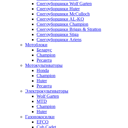
Снегоуборщики Wolf Garten
Снегоуборщики Huter
Снегоуборщики McCulloch
Снегоуборщики AL-KO
Снегоуборщики Champion
Снегоуборщики Briggs & Stratton
Снегоуборщики Stiga
Снегоуборщики Ariens
Мотоблоки
Беларус
Champion
Ресанта
Мотокультиваторы
Honda
Champion
Huter
Ресанта
Электрокультиваторы
Wolf Garten
MTD
Champion
Huter
Газонокосилки
EFCO
Cub Cadet