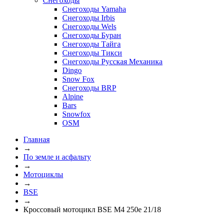
Снегоходы
Снегоходы Yamaha
Снегоходы Irbis
Снегоходы Wels
Снегоходы Буран
Снегоходы Тайга
Снегоходы Тикси
Снегоходы Русская Механика
Dingo
Snow Fox
Снегоходы BRP
Alpine
Bars
Snowfox
OSM
Главная
→
По земле и асфальту
→
Мотоциклы
→
BSE
→
Кроссовый мотоцикл BSE M4 250e 21/18