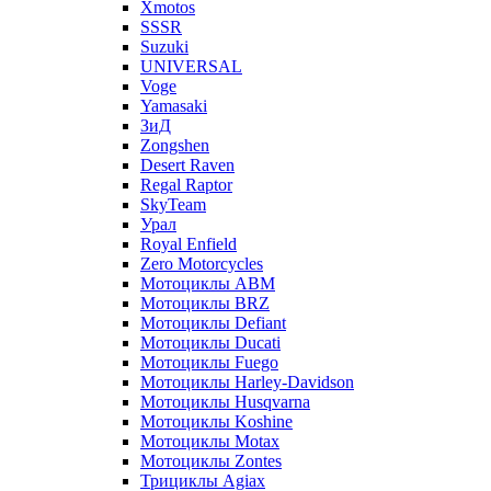
Xmotos
SSSR
Suzuki
UNIVERSAL
Voge
Yamasaki
ЗиД
Zongshen
Desert Raven
Regal Raptor
SkyTeam
Урал
Royal Enfield
Zero Motorcycles
Мотоциклы ABM
Мотоциклы BRZ
Мотоциклы Defiant
Мотоциклы Ducati
Мотоциклы Fuego
Мотоциклы Harley-Davidson
Мотоциклы Husqvarna
Мотоциклы Koshine
Мотоциклы Motax
Мотоциклы Zontes
Трициклы Agiax