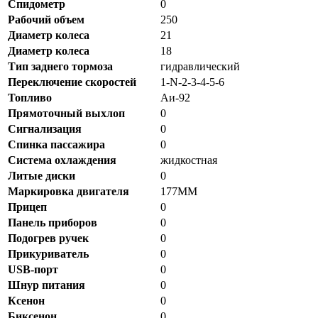
Спидометр
0
Рабочий объем
250
Диаметр колеса
21
Диаметр колеса
18
Тип заднего тормоза
гидравлический
Переключение скоростей
1-N-2-3-4-5-6
Топливо
Аи-92
Прямоточный выхлоп
0
Сигнализация
0
Спинка пассажира
0
Система охлаждения
жидкостная
Литые диски
0
Маркировка двигателя
177MM
Прицеп
0
Панель приборов
0
Подогрев ручек
0
Прикуриватель
0
USB-порт
0
Шнур питания
0
Ксенон
0
Биксенон
0