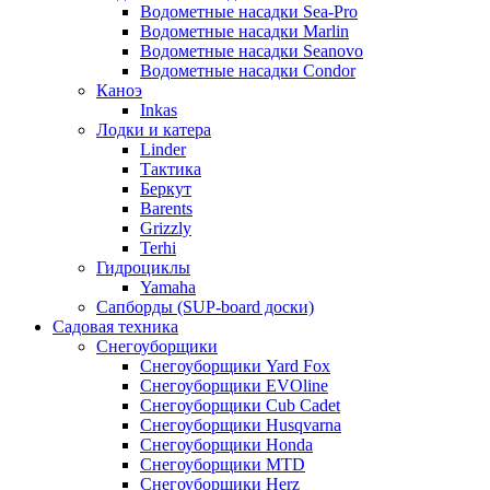
Водометные насадки Sea-Pro
Водометные насадки Marlin
Водометные насадки Seanovo
Водометные насадки Condor
Каноэ
Inkas
Лодки и катера
Linder
Тактика
Беркут
Barents
Grizzly
Terhi
Гидроциклы
Yamaha
Сапборды (SUP-board доски)
Садовая техника
Снегоуборщики
Снегоуборщики Yard Fox
Снегоуборщики EVOline
Снегоуборщики Cub Cadet
Снегоуборщики Husqvarna
Снегоуборщики Honda
Снегоуборщики MTD
Снегоуборщики Herz