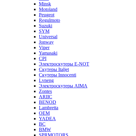
Minsk
Motoland
Peugeot
Regulmoto
Suzuki
SYM
Universal
Jonway
Viper
Yamasaki
CPI
Электроскутеры E-NOT
Скутеры Italjet
Скутеры Innocenti
Lvneng
Электроскутеры AIMA
Zontes
ARIIC
BENOD
Lambretta
OEM
YADEA
BC
BMW
SPRMOTORS