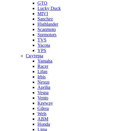
GTO
Lucky Duck
MIVI
Sanchez
Highlander
Scanmoto
Sprmotors
TVS
Yacota
YPS
Скутеры
Yamaha
Racer
Lifan
Irbis
Nexus
Aprilia
Vespa
Vento
Keeway
Gilera
Wels
ABM
Honda
Lima