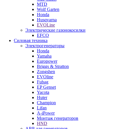
MTD
Wolf Garten
Honda
Husqvarna
EVOLine
Электрические газонокосилки
EFCO
Силовая техника
Электрогенераторы
Honda
Yamaha
Europower
Briggs & Stratton
Zongshen
EVOline
Fubag
EP Genset
Yacota
Huter
Champion
Lifan
A-iPower
Монтаж генераторов
HND
АВР для генераторов