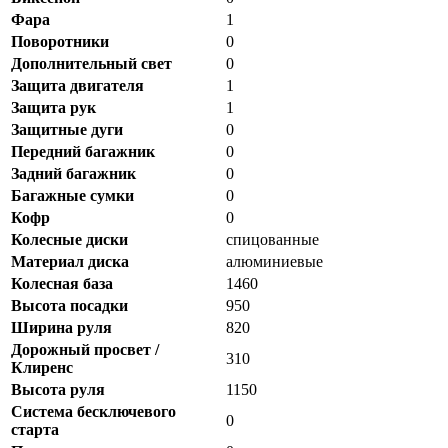
Фара
1
Поворотники
0
Дополнительный свет
0
Защита двигателя
1
Защита рук
1
Защитные дуги
0
Передний багажник
0
Задний багажник
0
Багажные сумки
0
Кофр
0
Колесные диски
спицованные
Материал диска
алюминиевые
Колесная база
1460
Высота посадки
950
Ширина руля
820
Дорожный просвет /
310
Клиренс
Высота руля
1150
Система бесключевого
0
старта