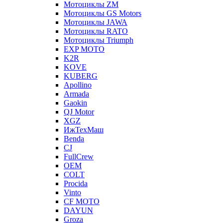
Мотоциклы ZM
Мотоциклы GS Motors
Мотоциклы JAWA
Мотоциклы RATO
Мотоциклы Triumph
EXP MOTO
K2R
KOVE
KUBERG
Apollino
Armada
Gaokin
QJ Motor
XGZ
ИжТехМаш
Benda
CJ
FullCrew
OEM
COLT
Procida
Vinto
CF MOTO
DAYUN
Groza