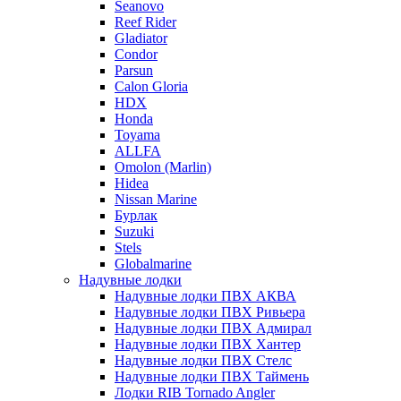
Seanovo
Reef Rider
Gladiator
Condor
Parsun
Calon Gloria
HDX
Honda
Toyama
ALLFA
Omolon (Marlin)
Hidea
Nissan Marine
Бурлак
Suzuki
Stels
Globalmarine
Надувные лодки
Надувные лодки ПВХ АКВА
Надувные лодки ПВХ Ривьера
Надувные лодки ПВХ Адмирал
Надувные лодки ПВХ Хантер
Надувные лодки ПВХ Стелс
Надувные лодки ПВХ Таймень
Лодки RIB Tornado Angler