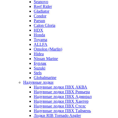
Seanovo
Reef Rider
Gladiator
Condor
Parsun
Calon Gloria
HDX
Honda
Toyama
ALLFA
Omolon (Marlin)
Hidea
Nissan Marine
Бурлак
Suzuki
Stels
Globalmarine
Надувные лодки
Надувные лодки ПВХ АКВА
Надувные лодки ПВХ Ривьера
Надувные лодки ПВХ Адмирал
Надувные лодки ПВХ Хантер
Надувные лодки ПВХ Стелс
Надувные лодки ПВХ Таймень
Лодки RIB Tornado Angler