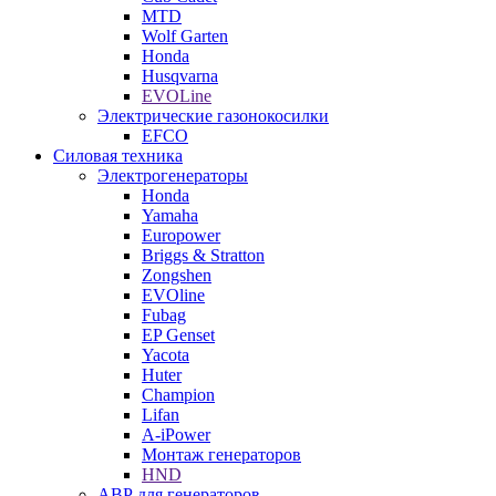
MTD
Wolf Garten
Honda
Husqvarna
EVOLine
Электрические газонокосилки
EFCO
Силовая техника
Электрогенераторы
Honda
Yamaha
Europower
Briggs & Stratton
Zongshen
EVOline
Fubag
EP Genset
Yacota
Huter
Champion
Lifan
A-iPower
Монтаж генераторов
HND
АВР для генераторов