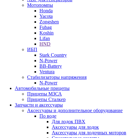
Мотопомпы
Honda
Yacota
Zongshen
Fubag
Koshin
Lifan
HND
ИБП
Stark Country
N-Power
BB-Battery
Ventura
Стабилизаторы напряжения
N-Power
Автомобильные прицепы
Прицепы МЗСА
Прицепы Сталкер
Запчасти и аксессуары
Аксессуары и дополнительное оборудование
По воде
Для лодок ПВХ
Аксессуары для лодок
Аксессуары для лодочных моторов