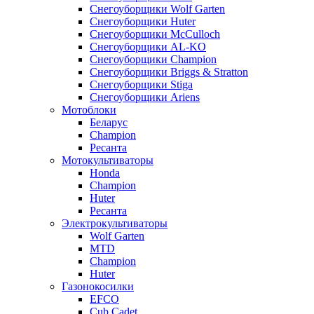
Снегоуборщики Wolf Garten
Снегоуборщики Huter
Снегоуборщики McCulloch
Снегоуборщики AL-KO
Снегоуборщики Champion
Снегоуборщики Briggs & Stratton
Снегоуборщики Stiga
Снегоуборщики Ariens
Мотоблоки
Беларус
Champion
Ресанта
Мотокультиваторы
Honda
Champion
Huter
Ресанта
Электрокультиваторы
Wolf Garten
MTD
Champion
Huter
Газонокосилки
EFCO
Cub Cadet