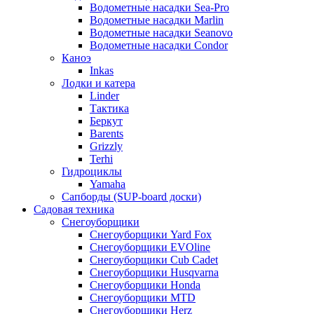
Водометные насадки Sea-Pro
Водометные насадки Marlin
Водометные насадки Seanovo
Водометные насадки Condor
Каноэ
Inkas
Лодки и катера
Linder
Тактика
Беркут
Barents
Grizzly
Terhi
Гидроциклы
Yamaha
Сапборды (SUP-board доски)
Садовая техника
Снегоуборщики
Снегоуборщики Yard Fox
Снегоуборщики EVOline
Снегоуборщики Cub Cadet
Снегоуборщики Husqvarna
Снегоуборщики Honda
Снегоуборщики MTD
Снегоуборщики Herz